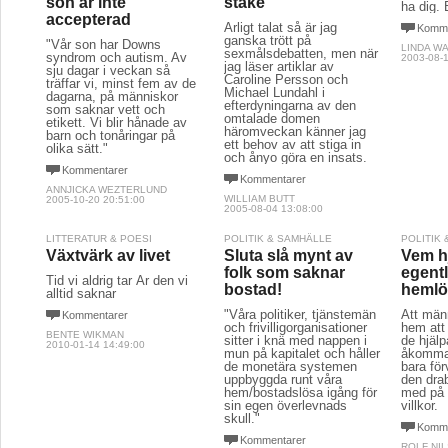
son är inte
stake
ha dig. 
accepterad
Ärligt talat så är jag
Komme
ganska trött på
"Vår son har Downs
LINDA W
sexmålsdebatten, men när
syndrom och autism. Av
2003-08-1
jag läser artiklar av
sju dagar i veckan så
Caroline Persson och
träffar vi, minst fem av de
Michael Lundahl i
dagarna, på människor
efterdyningarna av den
som saknar vett och
omtalade domen
etikett. Vi blir hånade av
häromveckan känner jag
barn och tonåringar på
ett behov av att stiga in
olika sätt."
och ånyo göra en insats.
Kommentarer
Kommentarer
ANNJICKA WEZTERLUND
WILLIAM BUTT
2005-10-20 20:51:00
2005-08-04 13:08:00
LITTERATUR & POESI
POLITIK & SAMHÄLLE
POLITIK
Växtvärk av livet
Sluta slå mynt av
Vem h
folk som saknar
egentl
Tid vi aldrig tar Är den vi
bostad!
hemlö
alltid saknar
"Våra politiker, tjänstemän
Att män
Kommentarer
och frivilligorganisationer
hem att 
BENTE WIKMAN
sitter i knä med nappen i
de hjälp
2010-01-14 14:49:00
mun på kapitalet och håller
åkomma
de monetära systemen
bara för
uppbyggda runt våra
den dra
hem/bostadslösa igång för
med på 
sin egen överlevnads
villkor.
skull."
Komme
Kommentarer
ROLF NI