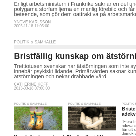
Enligt arbetsministern i Frankrike saknar en del u
polygama storfamiljerna en manlig förebild och får 
beteende, som gör dem oattraktiva på arbetsmark
YNGVE KARLSSON
2005-11-18 11:05:00
POLITIK & SAMHÄLLE
Bristfällig kunskap om ätstörn
Trettiotusen svenskar har ätstörningen som inte s
innebär psykiskt lidande. Primärvården saknar k
ätstörningen och nekar drabbade vård.
CATHERINE KOFF
2013-03-18 07:00:00
POLITIK & SAMHÄLLE
POLITIK & SAMHÄLLE
POLITIK
Briste
adekv
"Flera t
relevans
förnuft 
demokra