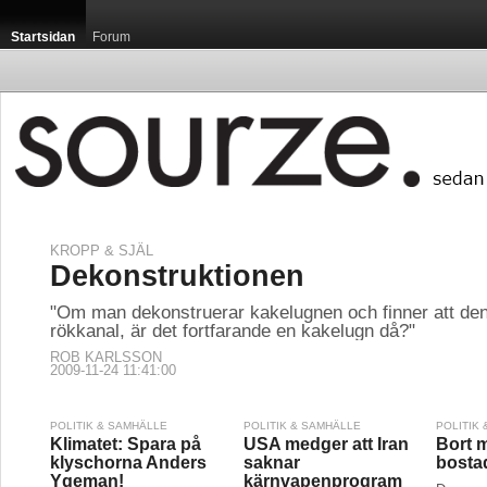
Startsidan
Forum
KROPP & SJÄL
Dekonstruktionen
"Om man dekonstruerar kakelugnen och finner att den
rökkanal, är det fortfarande en kakelugn då?"
ROB KARLSSON
2009-11-24 11:41:00
POLITIK & SAMHÄLLE
POLITIK & SAMHÄLLE
POLITIK
Klimatet: Spara på
USA medger att Iran
Bort 
klyschorna Anders
saknar
bosta
Ygeman!
kärnvapenprogram