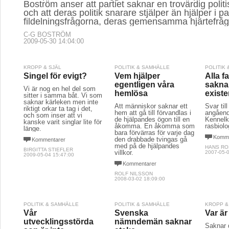
Boström anser att partiet saknar en trovärdig politi
och att deras politik snarare stjälper än hjälper i p
fildelningsfrågorna, deras gemensamma hjärtefråg
C-G BOSTRÖM
2009-05-30 14:04:00
KROPP & SJÄL
POLITIK & SAMHÄLLE
POLITIK
Singel för evigt?
Vem hjälper
Alla f
egentligen våra
sakna
Vi är nog en hel del som
hemlösa
exist
sitter i samma båt. Vi som
saknar kärleken men inte
Att människor saknar ett
Svar til
riktigt orkar ta tag i det,
hem att gå till förvandlas i
angåen
och som inser att vi
de hjälpandes ögon till en
Kennelk
kanske varit singlar lite för
åkomma. En åkomma som
rasbiolo
länge.
bara förvärras för varje dag
Komme
den drabbade tvingas gå
Kommentarer
med på de hjälpandes
HANS R
BIRGITTA STIEFLER
villkor.
2007-05-0
2009-05-04 15:47:00
Kommentarer
ROLF NILSSON
2008-03-02 18:09:00
POLITIK & SAMHÄLLE
POLITIK & SAMHÄLLE
KROPP &
Vår
Svenska
Var ä
utvecklingsstörda
nämndemän saknar
Saknar di