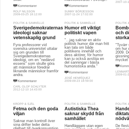
2007-10-1
Kommentarer
Kommentarer
ROLF NILSSON
SUNNY BÖRJESSON
2009-03-25 18:12:00
2007-11-24 17:02:00
POLITIK & SAMHÄLLE
POLITIK & SAMHÄLLE
POLITIK
Sverigedemokraternas
Humor ett viktigt
Bombe
ideologi saknar
politiskt vapen
och d
vetenskaplig grund
storka
"...jag saknar en aktiv
politisk humor där man fritt
Fyra professorer vid
"Tyvärr 
kan tala om både
svenska universitet uttalar
om hur u
politikens innehåll och
sig om grunden till
2009. De
dess aktörer, för humor
Sverigedemokraternas
gissning
kan ju också avslöja en
ideologi, om en "nedärvd
mycket 
del sanningar i bästa
essens" som skulle göra
humoristiska anda."
Komme
att människor föredrar
liknande människor framför
LENNART
Kommentarer
andra.
2009-01-2
JOSÉ HENRÍQUEZ
Kommentarer
2009-09-23 18:59:00
CARL OLOF SCHLYTER
2012-12-10 14:43:00
KROPP & SJÄL
POLITIK & SAMHÄLLE
POLITIK
Fetma och den goda
Autistiska Thea
Hande
viljan
saknar skydd från
diktat
samhället
nödvä
Saknar man kontroll över
sina drifter leder detta
Handläggare utan egen
De flest
ofelbart till överkonsumtion