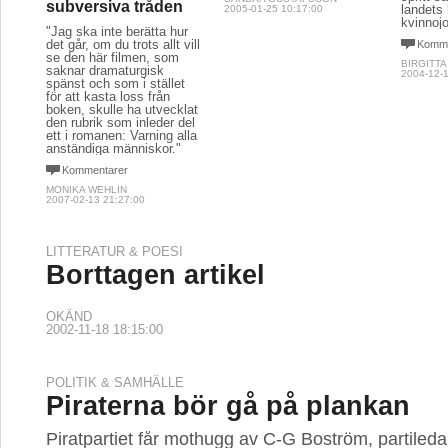
subversiva tråden
landets
2005-01-25 10:17:00
kvinnojo
"Jag ska inte berätta hur
det går, om du trots allt vill
Komme
se den här filmen, som
BIRGITT
saknar dramaturgisk
2004-12-1
spänst och som i stället
för att kasta loss från
boken, skulle ha utvecklat
den rubrik som inleder del
ett i romanen: Varning alla
anständiga människor."
Kommentarer
MONIKA WEHLIN
2007-02-13 21:27:00
LITTERATUR & POESI
Borttagen artikel
OKÄND
2002-11-18 18:15:00
POLITIK & SAMHÄLLE
Piraterna bör gå på plankan
Piratpartiet får mothugg av C-G Boström, partiledar