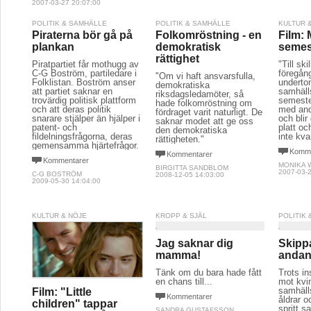
2007-03-27 20:07:00
POLITIK & SAMHÄLLE
POLITIK & SAMHÄLLE
KULTUR 
Piraterna bör gå på
Folkomröstning - en
Film:
plankan
demokratisk
semes
rättighet
Piratpartiet får mothugg av
"Till ski
C-G Boström, partiledare i
föregång
"Om vi haft ansvarsfulla,
Folklistan. Boström anser
underton
demokratiska
att partiet saknar en
samhäll
riksdagsledamöter, så
trovärdig politisk plattform
semeste
hade folkomröstning om
och att deras politik
med and
fördraget varit naturligt. De
snarare stjälper än hjälper i
och blir
saknar modet att ge oss
patent- och
platt o
den demokratiska
fildelningsfrågorna, deras
inte kvar
rättigheten."
gemensamma hjärtefrågor.
Komme
Kommentarer
Kommentarer
MONIKA 
BIRGITTA SANDBLOM
2007-03-2
C-G BOSTRÖM
2008-12-05 14:03:00
2009-05-30 14:04:00
KULTUR & NÖJE
KROPP & SJÄL
POLITIK
Jag saknar dig
Skipp
mamma!
anda
Tänk om du bara hade fått
Trots in
en chans till...
mot kvin
samhälls
Film: "Little
Kommentarer
åldrar o
children" tappar
spritt s
SANDRA GUSTAFSSON