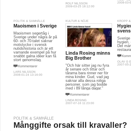
2008-03-0
ROLF NILSSON
2009-03-25 18:12:00
POLITIK & SAMHÄLLE
KULTUR & NÖJE
KROPP &
Maoismen i Sverige
Hygie
svens
Maoismen segertåg i
Sverige under några år på
Sverige
60- och 70-talet saknar
hygien, 
motstycke i svensk
Det mär
nutidshistoria och är ett
restaura
varnande exempel på hur
Linda Rosing minns
snabbt galna idéer kan få
Komme
Big Brother
stort genomslag.
OLAV G 
2007-05-2
"Och här sitter jag nu fyra
Kommentarer
år senare och tittar och
LARS NILSSON
tårarna bara rinner ner för
2008-01-24 13:16:00
mina kinder. Gud, vad jag
saknar alla dessa roliga
personer, som jag bodde
med i 89 långa dagar."
Kommentarer
LINDA ROSING
2007-07-16 11:23:00
POLITIK & SAMHÄLLE
Månggifte orsak till kravaller?