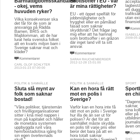
Barnfattigdomsskandalen
Brottsoffer i EU - var
acceptan
lagbest
- okej, vems
är mina rättigheter?
ett dug
huvuden ryker?
trafiksä
EU - ett öppet spelfält för
utan exi
jobbmöjligheter och
Vilka konsekvenser ska
finansie
trygghet eller en påmålad
det får för de som är
fasad som saknar
ansvariga på Rädda
Komme
skyddsnät? Det frågar jag
Barnen, BRIS och
mig efter att ha hamnat
ISABELL
Majblomman, att de har
2009-05-1
som brottsoffer i en gråzon
lurat hela svenska folket
där inget land vill ta sitt
att en kvarts miljon barn i
ansvar.
Sverige saknar mat och
kläder?
Kommentarer
Kommentarer
SARAH RAUCHENBERGER
2012-12-28 15:01:00
CARL OLOF SCHLYTER
2013-01-23 07:00:00
POLITIK & SAMHÄLLE
POLITIK & SAMHÄLLE
SPORT
Sluta slå mynt av
Kan en hora få rätt
Sport
folk som saknar
mot en polis i
en ch
bostad!
Sverige?
"Dagens 
saknar, t
"Våra politiker, tjänstemän
Varför kan en hora inte få
sina kol
och frivilligorganisationer
rätt mot en polis i Sverige
eller på
sitter i knä med nappen i
hur illa de än ser ut för
utbildni
mun på kapitalet och håller
polisen? Är det för att
journali
de monetära systemen
samhället måste skydda
även om
uppbyggda runt våra
en polis till varje pris eller
hem/bostadslösa igång för
beror det bara på att en
Komme
sin egen överlevnads
hora totalt saknar
skull."
människovärde i Sverige?
SHQ