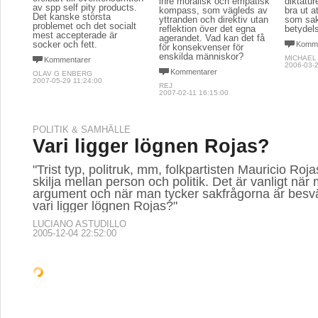
inre moralisk och empatisk
diktatur
av spp self pity products.
kompass, som vägleds av
bra ut a
Det kanske största
yttranden och direktiv utan
som sa
problemet och det socialt
reflektion över det egna
betydel
mest accepterade är
agerandet. Vad kan det få
socker och fett.
Komme
för konsekvenser för
enskilda människor?
MICHAEL
Kommentarer
2006-03-2
Kommentarer
OLAV G ENBERG
2007-05-29 11:24:00
REJ
2007-02-11 16:15:00
POLITIK & SAMHÄLLE
Vari ligger lögnen Rojas?
"Trist typ, politruk, mm, folkpartisten Mauricio Roja
skilja mellan person och politik. Det är vanligt nä
argument och när man tycker sakfrågorna är besv
vari ligger lögnen Rojas?"
LUCIANO ASTUDILLO
2005-12-04 22:52:00