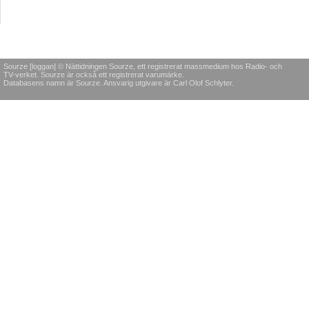
Sourze [loggan] © Nättidningen Sourze, ett registrerat massmedium hos Radio- och
TV-verket. Sourze är också ett registrerat varumärke.
Databasens namn är Sourze. Ansvarig utgivare är Carl Olof Schlyter.