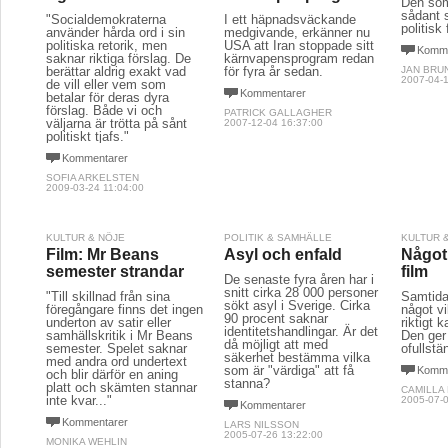
Den som
sådant s
"Socialdemokraterna
I ett häpnadsväckande
politisk
använder hårda ord i sin
medgivande, erkänner nu
politiska retorik, men
USA att Iran stoppade sitt
Komme
saknar riktiga förslag. De
kärnvapensprogram redan
berättar aldrig exakt vad
för fyra år sedan.
JAN BRU
2007-04-1
de vill eller vem som
Kommentarer
betalar för deras dyra
förslag. Både vi och
PATRICK GALLAGHER
väljarna är trötta på sånt
2007-12-04 16:37:00
politiskt tjafs."
Kommentarer
SOFIA ARKELSTEN
2009-03-24 11:04:00
KULTUR & NÖJE
POLITIK & SAMHÄLLE
KULTUR 
Film: Mr Beans
Asyl och enfald
Något
semester strandar
film
De senaste fyra åren har i
snitt cirka 28 000 personer
"Till skillnad från sina
Samtida
sökt asyl i Sverige. Cirka
föregångare finns det ingen
något vi
90 procent saknar
underton av satir eller
riktigt 
identitetshandlingar. Är det
samhällskritik i Mr Beans
Den ger
då möjligt att med
semester. Spelet saknar
ofullstä
säkerhet bestämma vilka
med andra ord undertext
som är "värdiga" att få
Komme
och blir därför en aning
stanna?
platt och skämten stannar
CAMILLA
inte kvar..."
2005-07-0
Kommentarer
Kommentarer
LARS NILSSON
2005-07-26 13:22:00
MONIKA WEHLIN