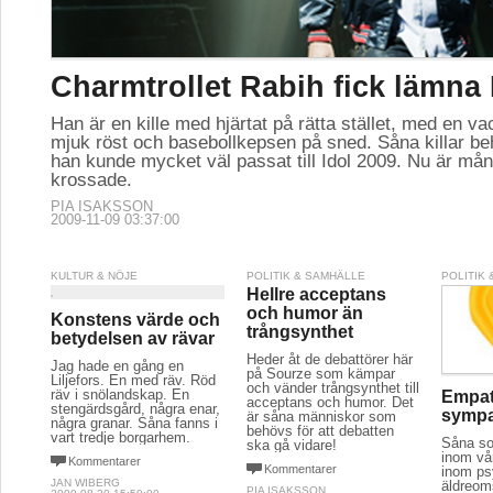
Charmtrollet Rabih fick lämna 
Han är en kille med hjärtat på rätta stället, med en v
mjuk röst och basebollkepsen på sned. Såna killar b
han kunde mycket väl passat till Idol 2009. Nu är mån
krossade.
PIA ISAKSSON
2009-11-09 03:37:00
KULTUR & NÖJE
POLITIK & SAMHÄLLE
POLITIK
Hellre acceptans
och humor än
Konstens värde och
trångsynthet
betydelsen av rävar
Heder åt de debattörer här
Jag hade en gång en
på Sourze som kämpar
Liljefors. En med räv. Röd
och vänder trångsynthet till
räv i snölandskap. En
Empat
acceptans och humor. Det
stengärdsgård, några enar,
sympat
är såna människor som
några granar. Såna fanns i
behövs för att debatten
vart tredje borgarhem.
Såna so
ska gå vidare!
inom vå
Kommentarer
Kommentarer
inom ps
JAN WIBERG
äldreo
PIA ISAKSSON