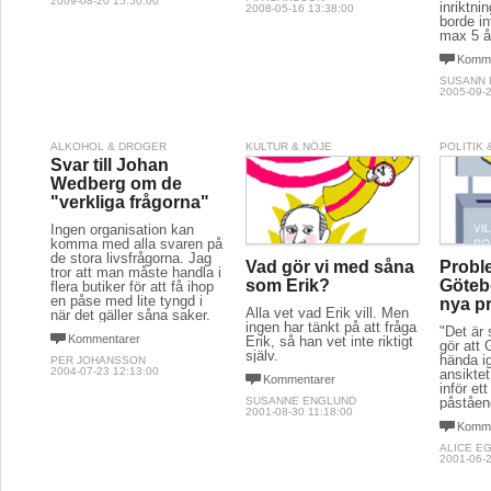
2009-08-20 15:50:00
inriktn
2008-05-16 13:38:00
borde in
max 5 å
Komme
SUSANN
2005-09-2
ALKOHOL & DROGER
KULTUR & NÖJE
POLITIK
Svar till Johan
Wedberg om de
"verkliga frågorna"
Ingen organisation kan
komma med alla svaren på
de stora livsfrågorna. Jag
Vad gör vi med såna
Probl
tror att man måste handla i
som Erik?
Göteb
flera butiker för att få ihop
en påse med lite tyngd i
nya p
Alla vet vad Erik vill. Men
när det gäller såna saker.
ingen har tänkt på att fråga
"Det är
Kommentarer
Erik, så han vet inte riktigt
gör att
själv.
hända ig
PER JOHANSSON
2004-07-23 12:13:00
ansikte
Kommentarer
inför et
SUSANNE ENGLUND
påståen
2001-08-30 11:18:00
Komme
ALICE E
2001-06-2