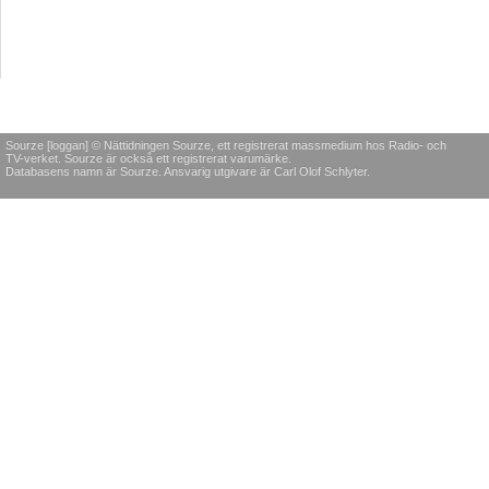
Sourze [loggan] © Nättidningen Sourze, ett registrerat massmedium hos Radio- och
TV-verket. Sourze är också ett registrerat varumärke.
Databasens namn är Sourze. Ansvarig utgivare är Carl Olof Schlyter.