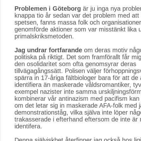
Problemen i Göteborg
är ju inga nya proble
knappa tio år sedan var det problem med att
spetsen, fanns massa folk och organisatione
genomförde aktioner som var misstänkt lika 
primalskriksmetoden.
Jag undrar fortfarande
om deras motiv någo
politiska på riktigt. Det som framförallt får mig
den osolidaritet som ofta genomsyrar deras
tillvägagångssätt. Polisen väljer förhoppningsv
spärra in 17-åriga fältbiologer bara för att de ä
identifiera än maskerade våldsromantiker, tyvär
exempel nazister inte samma urskiljningsför
kombinerar vår antinazism med pacifism kan r
om det letar sig in maskerade AFA-folk med jä
demonstrationståg, vilka själva inte löper någo
trakasserade i efterhand eftersom de inte är m
identifera.
Denna själviskhet återfinner jag också hos lig