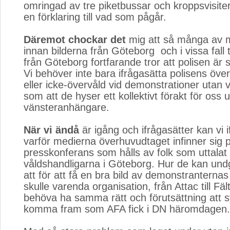
omringad av tre piketbussar och kroppsvisiter
en förklaring till vad som pågår.
Däremot chockar det
mig att så många av m
innan bilderna från Göteborg ­ och i vissa fall 
från Göteborg ­fortfarande tror att polisen är s
Vi behöver inte bara ifrågasätta polisens öve
eller icke-övervåld vid demonstrationer utan 
som att de hyser ett kollektivt förakt för oss 
vänsteranhängare.
När vi ändå
är igång och ifrågasätter kan vi i
varför medierna överhuvudtaget infinner sig 
presskonferans som hålls av folk som uttalat
våldshandligarna i Göteborg. Hur de kan undg
att för att få en bra bild av demonstranterna
skulle varenda organisation, från Attac till Fäl
behöva ha samma rätt och förutsättning att 
komma fram som AFA fick i DN häromdagen.