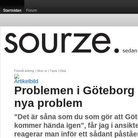
Startsidan
Forum
Föreslå ändring
| 
Skriv ut
| 
Tipsa
| 
Dela
Problemen i Göteborg 
nya problem
"Det är såna som du som gör att Gö
kommer hända igen", får jag i ansikte
reagerar man inför ett sådant påstå