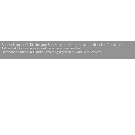
Sourze [loggan] © Nättidningen Sourze, ett registrerat massmedium hos Radio- och
TV-verket. Sourze är också ett registrerat varumärke.
Databasens namn är Sourze. Ansvarig utgivare är Carl Olof Schlyter.