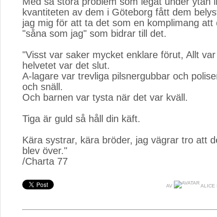
Med så stora problem som legat under ytan 
kvantiteten av dem i Göteborg fått dem bel
jag mig för att ta det som en komplimang att 
"såna som jag" som bidrar till det.
"Visst var saker mycket enklare förut, Allt var 
helvetet var det slut.
A-lagare var trevliga pilsnergubbar och polise
och snäll.
Och barnen var tysta när det var kväll.
Tiga är guld så håll din käft.
Kära systrar, kära bröder, jag vägrar tro att 
blev över."
/Charta 77
AV
ALICE