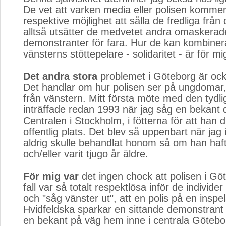
De vet att varken media eller polisen kommer
respektive möjlighet att sålla de fredliga frå
alltså utsätter de medvetet andra ­omaskerade
demonstranter för fara. Hur de kan kombine
vänsterns stöttepelare - solidaritet - är för mi
Det andra stora
problemet i Göteborg är ock
Det handlar om hur polisen ser på ungdomar, 
från vänstern. Mitt första möte med den tydli
inträffade redan 1993 när jag såg en bekant d
Centralen i Stockholm, i fötterna för att han d
offentlig plats. Det blev så uppenbart när jag 
aldrig skulle behandlat honom så om han haf
och/eller varit tjugo år äldre.
För mig var
det ingen chock att polisen i Gö
fall var så totalt respektlösa inför de individ
och "såg vänster ut", att en polis på en inspel
Hvidfeldska sparkar en sittande demonstrant i
en bekant på väg hem inne i centrala Götebor