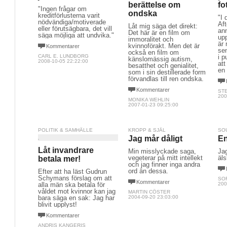
berättelse om
fo
"Ingen frågar om
ondska
kreditförlusterna varit
"I 
nödvändiga/motiverade
Aft
Låt mig säga det direkt:
eller förutsägbara, det vill
ann
Det här är en film om
säga möjliga att undvika."
up
immoralitet och
är 
kvinnoförakt. Men det är
Kommentarer
sen
också en film om
CARL E. LUNDBORG
i p
känslomässig autism,
2008-10-05 22:22:00
att
besatthet och genialitet,
en 
som i sin destillerade form
förvandlas till ren ondska.
Kommentarer
ST
200
MONIKA WEHLIN
2007-01-23 09:25:00
POLITIK & SAMHÄLLE
KROPP & SJÄL
SO
Jag mår dåligt
En
Låt invandrare
Min misslyckade saga,
Jag
vegeterar på mitt intellekt
äl
betala mer!
och jag finner inga andra
ord än dessa.
Efter att ha läst Gudrun
Schymans förslag om att
SO
Kommentarer
alla män ska betala för
200
våldet mot kvinnor kan jag
MARTIN CÖSTER
bara säga en sak: Jag har
2004-09-20 23:03:00
blivit upplyst!
Kommentarer
ANDRIS KANGERIS