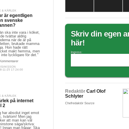
X & KÄRLEK
r är egentligen
n svenske
annen?
Skriv din egen ar
n ska inte vara i köket,
 de tvättar aldrig
nderna när de är på
här!
aletten, brukade mamma
ga. Hon hade rätt
cket makt hemma, men
Ingress:
 inte lyckligare för det."
Kommentarer
A ISAKSSON
8-11-25 17:24:00
Redaktör
Carl Olof
Schlyter
X & KÄRLEK
rlek på internet
Chefredaktör Sourze
l 2
 har absolut inget emot
x, tvärtom! Men jag
ker att man kan väl
minstone säga/skriva:
j! Innan man frågar: Ska