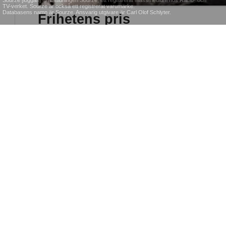
Sourze [loggan] © Nättidningen Sourze, ett registrerat massmedium hos Radio- och
TV-verket. Sourze är också ett registrerat varumärke.
Databasens namn är Sourze. Ansvarig utgivare är Carl Olof Schlyter.
Frihetens pris
En ung man blir ihjälslagen i ett hönshus för att han vägrar att 
engelska.
ELENI SCHMIDT
2006-09-17 00:23:00
KULTUR & NÖJE
Dagboksskrivande rekomme
"Jag fick en dagbok av min fru 1966 och sen dess har jag inte ku
Om jag nu ställer in mina dagböcker i bokhyllan så blir det över
jag tittar på den långa raden så kan jag säga: Här har du ditt liv."
LENNART KARLSSON
2009-05-26 15:31:00
KULTUR & NÖJE
POLITIK & SAMHÄLLE
SP
Kritik är svårt
Va
me
Eurovisionfinal
Varför har svenskarna så
svårt för att ge konstruktiv
2009: Grattis Norge!
Hu
kritik? Vad är det som gör
dam
att det är så lätt att klaga
Ingen kan förneka Norges
Det
men så svårt att säga till
historiska seger! Det finns
jag
någon vad bra du är.
inte mycket mer att saga
gö
om den saken förutom att