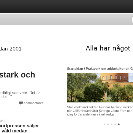
Startsidan / Praktverk om arkitektikonen 
 stark och
te dåligt samvete. Det är
 det..."
Kommentarer
Stockholmsarkitekten Gunnar Asplund verkade
när välfärdssamhället Sverige växte fram och 
idag fortfarande kan såväl verka ...
ORT
●
●
●
●
●
ortpressen säljer
 våld medan