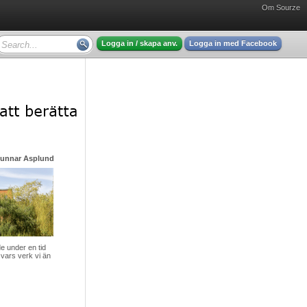
Om Sourze
Logga in / skapa anv.
Logga in med Facebook
Gunnar Asplund - mycket intressant läsning
 under en tid
vars verk vi än