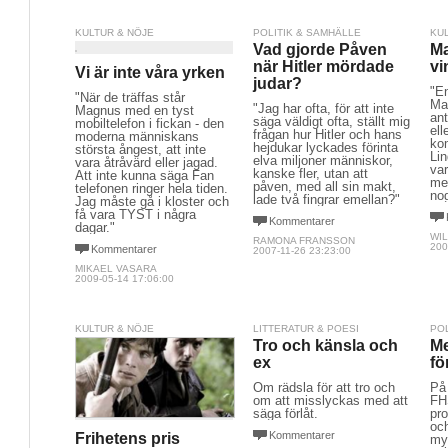
KULTUR & NÖJE
POLITIK & SAMHÄLLE
KU
Vad gjorde Påven
Ma
när Hitler mördade
vi
Vi är inte våra yrken
judar?
"En
"När de träffas står
Ma
"Jag har ofta, för att inte
Magnus med en tyst
an
säga väldigt ofta, ställt mig
mobiltelefon i fickan - den
ell
frågan hur Hitler och hans
moderna människans
ko
hejdukar lyckades förinta
största ångest, att inte
Li
elva miljoner människor,
vara åtråvärd eller jagad.
var
kanske fler, utan att
Att inte kunna säga Fan
me
påven, med all sin makt,
telefonen ringer hela tiden.
nog
lade två fingrar emellan?"
Jag måste gå i kloster och
få vara TYST i några
Kommentarer
dagar."
WIL
RAMONA FRANSSON
200
Kommentarer
2007-11-26 23:23:00
MIKAEL VASARA
2009-05-14 17:06:00
KULTUR & NÖJE
LITTERATUR & POESI
PO
Tro och känsla och
Me
ex
fö
Om rädsla för att tro och
På
om att misslyckas med att
FH
säga förlåt.
pro
och
Kommentarer
Frihetens pris
my