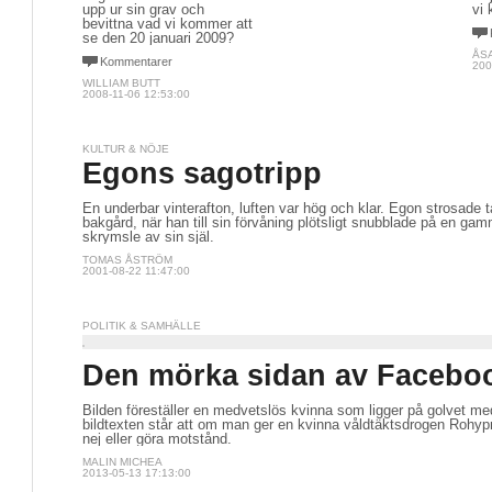
upp ur sin grav och
vi 
bevittna vad vi kommer att
se den 20 januari 2009?
ÅS
Kommentarer
200
WILLIAM BUTT
2008-11-06 12:53:00
KULTUR & NÖJE
Egons sagotripp
En underbar vinterafton, luften var hög och klar. Egon strosade t
bakgård, när han till sin förvåning plötsligt snubblade på en ga
skrymsle av sin själ.
TOMAS ÅSTRÖM
2001-08-22 11:47:00
POLITIK & SAMHÄLLE
Den mörka sidan av Facebo
Bilden föreställer en medvetslös kvinna som ligger på golvet me
bildtexten står att om man ger en kvinna våldtäktsdrogen Rohyp
nej eller göra motstånd.
MALIN MICHEA
2013-05-13 17:13:00