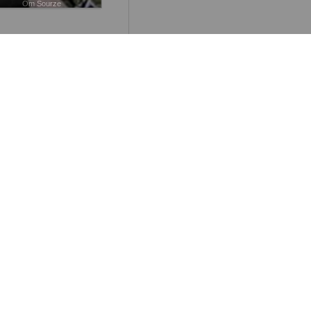
Om Sourze
säga sitt namn på
Kommentarer
nderas
nnat sluta att skriva.
 en längdmeter och när
Kommentarer
ORT
rför tjänar killar
r på fotboll?
r kan man säga att
fotboll inte är fotboll?
 kan jag inte förstå, de
ar ju också en boll och
r mål. Vad är det då som