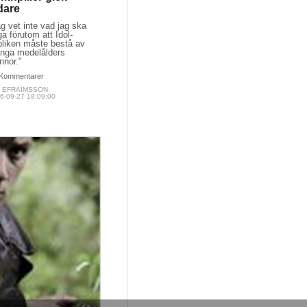
dare
g vet inte vad jag ska
a förutom att Idol-
bliken måste bestå av
nga medelålders
nnor."
Kommentarer
M EFRAIMSSON
6-09-27 18:09:00