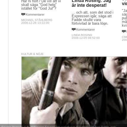
Linda Rosing: Jag
Har ni hört? De vill att vi
vi
skall säga "God helg"
är inte desperat!
istället för "God Jul"?
"Ja
... och att, som det stod i
säg
Kommentarer
Expressen igår, säga att
pu
Fadde skulle vara
MICHAEL STÅHLBERG
må
2006-12-26 13:22:00
förtvivlad är bara lögn.
kvi
Kommentarer
LINDA ROSING
CI
2006-12-05 08:52:00
200
KULTUR & NÖJE