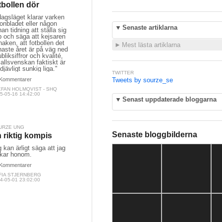
tbollen dör
dagsläget klarar varken
onbladet eller någon
▼
Senaste artiklarna
an tidning att ställa sig
p och säga att kejsaren
naken, att fotbollen det
►
Mest lästa artiklarna
aste året är på väg ned
ubliksiffror och kvalité,
 allsvenskan faktiskt är
djävligt sunkig liga."
TWITTER
Kommentarer
Tweets by sourze_se
EFAN HOLMQVIST - SHQ
5-05-16 14:42:00
▼
Senast uppdaterade bloggarna
URZE UNG
Senaste bloggbilderna
 riktig kompis
 kan ärligt säga att jag
skar honom.
Kommentarer
FIA STJERNBERG
4-05-01 23:02:00