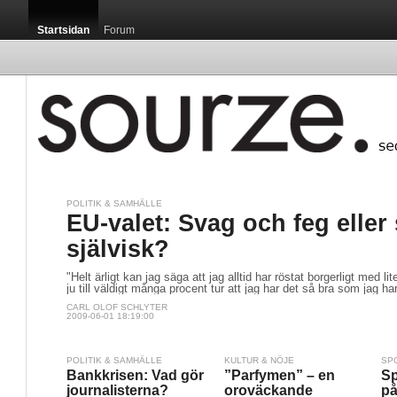
Startsidan
Forum
POLITIK & SAMHÄLLE
EU-valet: Svag och feg eller
självisk?
"Helt ärligt kan jag säga att jag alltid har röstat borgerligt med li
ju till väldigt många procent tur att jag har det så bra som jag har
CARL OLOF SCHLYTER
2009-06-01 18:19:00
POLITIK & SAMHÄLLE
KULTUR & NÖJE
SP
Bankkrisen: Vad gör
”Parfymen” – en
Sp
journalisterna?
oroväckande
på