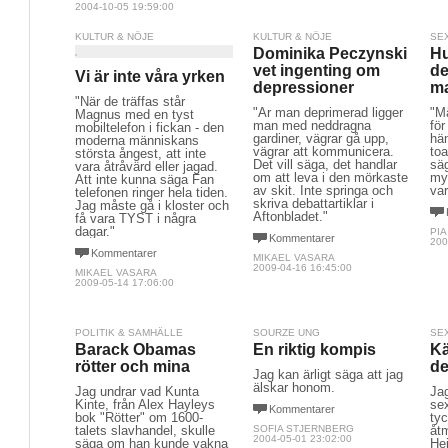
2004-10-05 19:59:00
KULTUR & NÖJE
KULTUR & NÖJE
SE
Dominika Peczynski
Hu
vet ingenting om
de
Vi är inte våra yrken
depressioner
m
"När de träffas står
"Är man deprimerad ligger
"Mä
Magnus med en tyst
man med neddragna
för
mobiltelefon i fickan - den
gardiner, vägrar gå upp,
hä
moderna människans
vägrar att kommunicera.
to
största ångest, att inte
Det vill säga, det handlar
sä
vara åtråvärd eller jagad.
om att leva i den mörkaste
my
Att inte kunna säga Fan
av skit. Inte springa och
var
telefonen ringer hela tiden.
skriva debattartiklar i
Jag måste gå i kloster och
Aftonbladet."
få vara TYST i några
dagar."
PI
Kommentarer
200
Kommentarer
MIKAEL VASARA
2009-04-16 16:45:00
MIKAEL VASARA
2009-05-14 17:06:00
POLITIK & SAMHÄLLE
SOURZE UNG
SE
Barack Obamas
En riktig kompis
Kä
rötter och mina
de
Jag kan ärligt säga att jag
älskar honom.
Jag undrar vad Kunta
Jag
Kinte, från Alex Hayleys
se
Kommentarer
bok "Rötter" om 1600-
tyc
talets slavhandel, skulle
SOFIA STJERNBERG
åt
2004-05-01 23:02:00
säga om han kunde vakna
He