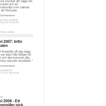
kså mycket att säga om
svaret och en
svarsvilja som saknar
 att försvara.
Kommentarer
VID FALLSTRÖM
5-01-15 23:03:00
LTUR & NÖJE
ol 2007: Inför
nalen
ll Amanda vill jag säga :
var bäst från början till
t och det kommer alla
 inse oavsett resultatet."
Kommentarer
LIAM BUTT
7-12-07 09:25:00
DIA
ol 2006 - Ett
mnpiller gick