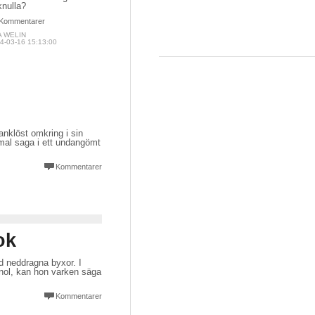
knulla?
Kommentarer
A WELIN
4-03-16 15:13:00
anklöst omkring i sin
mmal saga i ett undangömt
Kommentarer
ok
d neddragna byxor. I
nol, kan hon varken säga
Kommentarer