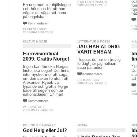
oc
STAFFAN JONSSON
En ung man blir ihjälslagen
för
2005-10-23 11:26:00
i ett hönshus för att han
för
vägrar att säga sitt namn
nåt
på engelska.
Kommentarer
AR
200
ELENI SCHMIDT
2006-09-17 00:23:00
KULTUR & NÖJE
LITTERATUR & POESI
KU
JAG HAR ALDRIG
VARIT ENSAM
Eurovisionfinal
Id
2009: Grattis Norge!
fi
Hoppas du har en trevlig
lördag! hör jag hallåan
Ingen kan förneka Norges
"Ti
säga på radion
historiska seger! Det finns
Du 
inte mycket mer att saga
Kommentarer
slu
om den saken förutom att
att
PIA ISAKSSON
Alexander Rybak var
2008-11-27 14:48:00
lysande och grattis Norge
både till segern och på
WIL
nationaldagen, 17 maj!
200
Kommentarer
WILLIAM BUTT
2009-05-17 14:49:00
POLITIK & SAMHÄLLE
MEDIA
ME
God Helg eller Jul?
Id
sö