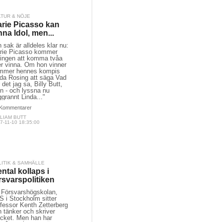
LTUR & NÖJE
rie Picasso kan
nna Idol, men...
 sak är alldeles klar nu:
rie Picasso kommer
tingen att komma tvåa
er vinna. Om hon vinner
mmer hennes kompis
nda Rosing att säga Vad
 det jag sa, Billy Butt,
n - och lyssna nu
grannt Linda..."
Kommentarer
LIAM BUTT
7-11-10 18:35:00
LITIK & SAMHÄLLE
ntal kollaps i
rsvarspolitiken
 Försvarshögskolan,
S i Stockholm sitter
fessor Kenth Zetterberg
 tänker och skriver
cket. Men han har