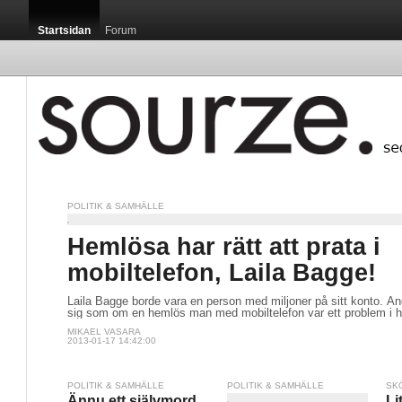
Startsidan
Forum
POLITIK & SAMHÄLLE
Hemlösa har rätt att prata i
mobiltelefon, Laila Bagge!
Laila Bagge borde vara en person med miljoner på sitt konto. Än
sig som om en hemlös man med mobiltelefon var ett problem i h
MIKAEL VASARA
2013-01-17 14:42:00
POLITIK & SAMHÄLLE
POLITIK & SAMHÄLLE
SK
Ännu ett självmord
Li