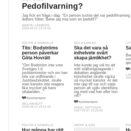
Pedofilvarning?
Jag fick en fråga i dag: "En person tyckte det var pedofilvarning
dotters fötter. Beter jag mig som en pedofil?"
MARITA LUNDBERG
2009-05-12 13:15:00
POLITIK & SAMHÄLLE
SEX & KÄRLEK
LIT
Tito: Bodströms
Ska det vara så
Sa
person påverkar
inihelvete svårt
Be
Göta Hovrätt
skapa jämlikhet?
som
ge
"Om Bodström inte vore
Inte kunde jag väl tro att
Sveriges f.d.
mitt ställningstagande i
justitieminister och om han
debatten angående
LA
inte var ordförande i
könslöshet skulle väcka
200
Justitieutskottet, skulle
så mycket känslor. Är det
man kanske inte reagera
inte upp till var och varje
lika mycket på hans
person att själv identifiera
uttalanden..."
sig med vad han eller hon
vill?
Kommentarer
Kommentarer
WILLIAM BUTT
2008-09-13 19:51:00
ANGEL MATTSSON
2007-05-07 16:28:00
POLITIK & SAMHÄLLE
KROPP & SJÄL
PO
Hur många har rätt
Hu