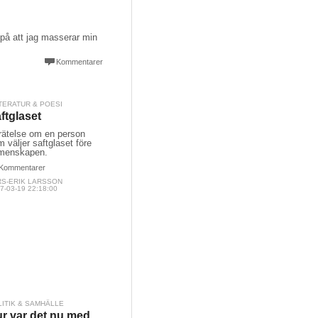
 på att jag masserar min
Kommentarer
TERATUR & POESI
ftglaset
rätelse om en person
 väljer saftglaset före
menskapen.
Kommentarer
RS-ERIK LARSSON
7-03-19 22:18:00
LITIK & SAMHÄLLE
r var det nu med