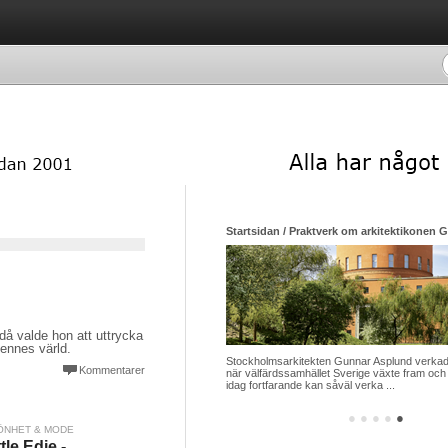
Startsidan / Praktverk om arkitektikonen 
då valde hon att uttrycka
ennes värld.
Stockholmsarkitekten Gunnar Asplund verkade
Kommentarer
när välfärdssamhället Sverige växte fram och 
idag fortfarande kan såväl verka ...
●
●
●
●
●
ÖNHET & MODE
ttle Edie -