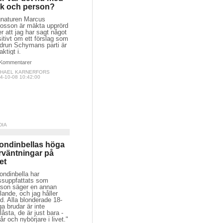
k och person?
gnaturen Marcus
tosson är mäkta upprörd
r att jag har sagt något
itivt om ett förslag som
drun Schymans parti är
aktigt i.
Kommentarer
CHAEL KARNERFORS
4-10-08 10:42:00
DIA
ondinbellas höga
rväntningar på
vet
ondinbella har
ssuppfattats som
rson säger en annan
lande, och jag håller
. Alla blonderade 18-
ga brudar är inte
låsta, de är just bara -
år och nybörjare i livet."