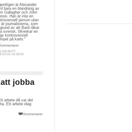
entligen är Alexander
rd bara en blandning av
am Gallagher och John
non. Han är inte en
troversiell person utan
 är journalisterna, som
grund av att Bard råkar
a svensk, tillverkar en
gs kontroversiell
mpel på karln."
Kommentarer
LIAM BUTT
6-03-04 16:48:00
 att jobba
tt arbete då var det
ha. Ett arbete idag
Kommentarer