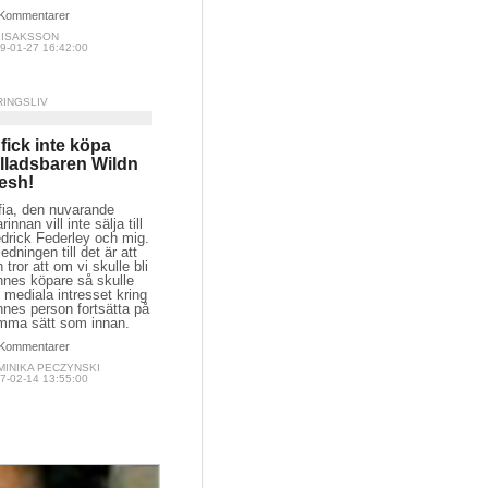
Kommentarer
A ISAKSSON
9-01-27 16:42:00
RINGSLIV
 fick inte köpa
lladsbaren Wildn
esh!
fia, den nuvarande
rinnan vill inte sälja till
drick Federley och mig.
edningen till det är att
 tror att om vi skulle bli
nnes köpare så skulle
 mediala intresset kring
nes person fortsätta på
mma sätt som innan.
Kommentarer
MINIKA PECZYNSKI
7-02-14 13:55:00