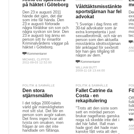
på häktet i Göteborg
m
Våldtäktsmisstänkte
sportstjärnan har fel
Den 23:e augusti 2011
Den
hände det igen, det där
ex
advokat
som inte får hända. Den
uta
23:e augusti förlorade
ins
"I Sverige i dag finns ett
några föräldrar sin son och
mo
30-tal advokater som är
några syskon sin bror. Den
mo
extra kompetenta i just
23:e augusti tog ännu en
te
sexualbrottmål, och när en
person sitt liv innanför
person som den aktuella
Kriminalvårdens väggar på
misstänkta idrottsstjärnan
häktet i Göteborg.
blir anklagad för sexbrott
AN
bör han ges tillgång till
200
Kommentarer
någon av dem."
MICHAEL CLIFFER
Kommentarer
2011-09-03 12:52:00
WILLIAM BUTT
2009-11-18 13:44:00
POLITIK & SAMHÄLLE
POLITIK & SAMHÄLLE
PO
Den stora
Fallet Catrine da
Fö
stjärnsmällen
Costa - en
Off
rekapitulering
fol
I det tidiga 2000-talets
fol
värld går mänskligheten
"Trots att den siste som
inn
mot sitt slut. Det blir en
sett en mördad person
van
person som avgör saken.
brukar nagelfaras ganska
Det finns ingen kvar att
noga så skedde inte det i
tvista om orsaken, men
det här fallet. Ifall man
frågan är om det inte
AN
hade gjort det hade man
200
handlade om fåfänga.
kanske fått veta att den