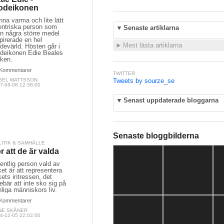
odeikonen
na varma och lite lätt
entriska person som
▼
Senaste artiklarna
n några större medel
pirerade en hel
►
Mest lästa artiklarna
devärld. Hösten går i
deikonen Edie Beales
cken.
Kommentarer
TWITTER
GEL MATTSSON
Tweets by sourze_se
7-08-08 12:38:00
▼
Senast uppdaterade bloggarna
Senaste bloggbilderna
LITIK & SAMHÄLLE
r att de är valda
entlig person vald av
ket är att representera
kets intressen, det
ebär att inte sko sig på
liga människors liv.
Kommentarer
NE SKÅNER
4-12-05 22:02:00