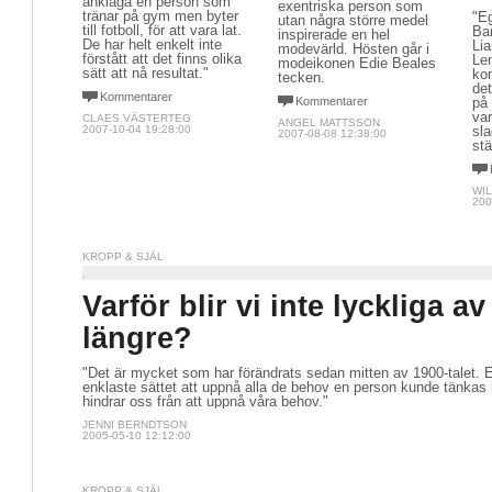
anklaga en person som
exentriska person som
tränar på gym men byter
"Eg
utan några större medel
till fotboll, för att vara lat.
Ba
inspirerade en hel
De har helt enkelt inte
Li
modevärld. Hösten går i
förstått att det finns olika
Len
modeikonen Edie Beales
sätt att nå resultat."
kon
tecken.
det
Kommentarer
Kommentarer
på 
var
CLAES VÄSTERTEG
ANGEL MATTSSON
2007-10-04 19:28:00
sla
2007-08-08 12:38:00
stä
WIL
200
KROPP & SJÄL
Varför blir vi inte lyckliga av
längre?
"Det är mycket som har förändrats sedan mitten av 1900-talet. E
enklaste sättet att uppnå alla de behov en person kunde tänkas 
hindrar oss från att uppnå våra behov."
JENNI BERNDTSON
2005-05-10 12:12:00
KROPP & SJÄL