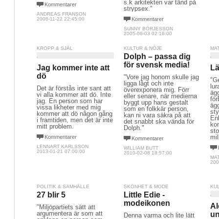
s.k arkitekten var tänd på
Kommentarer
strypsex."
ANDREAS FRANSON
2006-11-22 22:45:00
Kommentarer
SUNNY BÖRJESSON
2005-06-03 02:16:00
KROPP & SJÄL
KULTUR & NÖJE
MA
Dolph – passa dig
för svensk media!
Jag kommer inte att
Lä
dö
"Vore jag honom skulle jag
"G
ligga lågt och inte
lur
Det är förstås inte sant att
överexponera mig. Förr
ägg
vi alla kommer att dö. Inte
eller senare, när medierna
för
jag. En person som har
byggt upp hans gestalt
ägg
vissa likheter med mig
som en folkkär person,
sty
kommer att dö någon gång
kan ni vara säkra på att
En
i framtiden, men det är inte
det snabbt ska vända för
ko
mitt problem.
Dolph."
sto
mil
Kommentarer
Kommentarer
LENNART KARLSSON
WILLIAM BUTT
2013-01-21 07:00:00
2010-02-08 18:57:00
MA
200
POLITIK & SAMHÄLLE
SKÖNHET & MODE
KU
27 blir 5
Little Edie -
modeikonen
Al
"Miljöpartiets sätt att
argumentera är som att
un
Denna varma och lite lätt