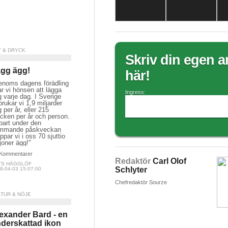
T & DRYCK
Skriv din egen ar
gg ägg!
här!
enoms dagens förädling
ar vi hönsen att lägga
Ingress:
 varje dag. I Sverige
brukar vi 1,9 miljarder
 per år, eller 215
cken per år och person.
bart under den
mmande påskveckan
ppar vi i oss 70 sjuttio
joner ägg!"
Kommentarer
Redaktör
Carl Olof
TS HÄGGLÖF
Schlyter
9-04-03 15:07:00
Chefredaktör Sourze
LTUR & NÖJE
exander Bard - en
derskattad ikon