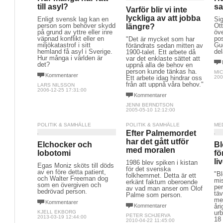
till asyl?
sa
Varför blir vi inte
lyckliga av att jobba
Enligt svensk lag kan en
Si
person som behöver skydd
Ot
längre?
på grund av yttre eller inre
öve
väpnad konflikt eller en
pos
"Det är mycket som har
miljökatastrof i sitt
Gu
förändrats sedan mitten av
hemland få asyl i Sverige.
del
1900-talet. Ett arbete då
Hur många i världen är
var det enklaste sättet att
det?
uppnå alla de behov en
person kunde tänkas ha.
MI
Kommentarer
Ett arbete idag hindrar oss
200
från att uppnå våra behov."
LARS NILSSON
2006-12-25 17:31:00
Kommentarer
JENNI BERNDTSON
2005-05-10 12:12:00
POLITIK & SAMHÄLLE
POLITIK & SAMHÄLLE
ME
Efter Palmemordet
har det gått utför
Elchocker och
Bl
med moralen
lobotomi
fö
li
1986 blev spiken i kistan
Egas Moniz sköts till döds
för det svenska
av en före detta patient,
"Bl
folkhemmet. Detta är ett
och Walter Freeman dog
mi
erkänt faktum oberoende
som en övergiven och
pe
av vad man anser om Olof
bedrövad person.
täv
Palme som person.
med
Kommentarer
Kommentarer
åri
KJELL EKBORG
urb
PETER SCHJERVA
2013-03-19 12:44:00
18 
2010-04-22 11:45:00