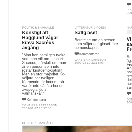
PI
200
POLITIK & SAMHÄLLE
LITTERATUR & POESI
NÄ
Konstigt att
Saftglaset
Hägglund vågar
Vi
Berätelse om en person
kräva Sacréus
som väljer saftglaset före
sa
avgång
gemenskapen.
Fr
Kommentarer
"Man kan nämligen tycka
So
vad man vill om Lennart
LARS-ERIK LARSSON
äga
Sacréus, särskilt om man
2007-03-19 22:18:00
Fre
är en person som inte
Anl
röstar kristdemokratiskt.
hon
Men en stor majoritet Kd-
he
väljare har tydligen
det
förtroende för honom, så
hen
varför inte då låta honom
sa
avspegla Kd:s
valmanskår?"
Kommentarer
DO
200
YOHANNIS PETERSSON
2009-01-27 15:57:00
POLITIK & SAMHÄLLE