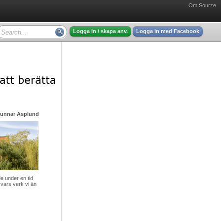
Om Sourze
Logga in / skapa anv.
Logga in med Facebook
Gunnar Asplund - mycket intressant läsning
 under en tid
vars verk vi än