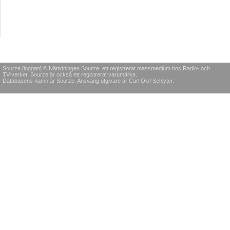
Sourze [loggan] © Nättidningen Sourze, ett registrerat massmedium hos Radio- och
TV-verket. Sourze är också ett registrerat varumärke.
Databasens namn är Sourze. Ansvarig utgivare är Carl Olof Schlyter.