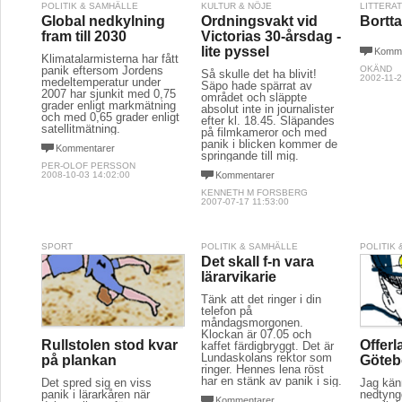
POLITIK & SAMHÄLLE
KULTUR & NÖJE
LITTERA
Global nedkylning
Ordningsvakt vid
Bortta
fram till 2030
Victorias 30-årsdag -
lite pyssel
Komme
Klimatalarmisterna har fått
panik eftersom Jordens
OKÄND
Så skulle det ha blivit!
2002-11-2
medeltemperatur under
Säpo hade spärrat av
2007 har sjunkit med 0,75
området och släppte
grader enligt markmätning
absolut inte in journalister
och med 0,65 grader enligt
efter kl. 18.45. Släpandes
satellitmätning.
på filmkameror och med
panik i blicken kommer de
Kommentarer
springande till mig.
PER-OLOF PERSSON
2008-10-03 14:02:00
Kommentarer
KENNETH M FORSBERG
2007-07-17 11:53:00
SPORT
POLITIK & SAMHÄLLE
POLITIK
Det skall f-n vara
lärarvikarie
Tänk att det ringer i din
telefon på
måndagsmorgonen.
Klockan är 07.05 och
Rullstolen stod kvar
Offer
kaffet färdigbryggt. Det är
Lundaskolans rektor som
på plankan
Göteb
ringer. Hennes lena röst
har en stänk av panik i sig.
Det spred sig en viss
Jag kän
panik i lärarkåren när
nedtyng
Kommentarer