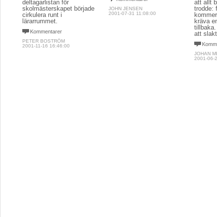
deltagarlistan för
att allt
skolmästerskapet började
trodde: 
JOHN JENSEN
2001-07-31 11:08:00
cirkulera runt i
kommer 
lärarrummet.
kräva e
tillbaka
Kommentarer
att slak
PETER BOSTRÖM
Komme
2001-11-16 16:46:00
JOHAN M
2001-06-2