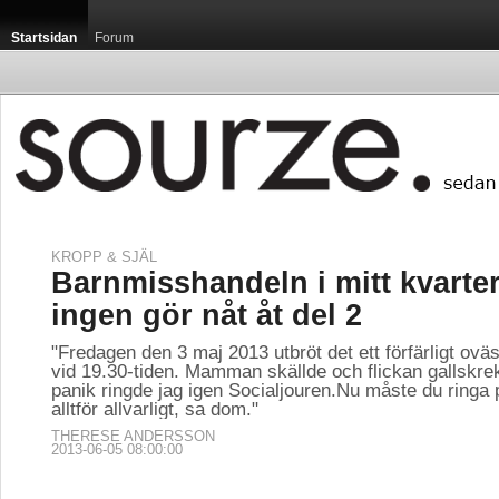
Startsidan
Forum
KROPP & SJÄL
Barnmisshandeln i mitt kvarte
ingen gör nåt åt del 2
"Fredagen den 3 maj 2013 utbröt det ett förfärligt ovä
vid 19.30-tiden. Mamman skällde och flickan gallskrek
panik ringde jag igen Socialjouren.Nu måste du ringa p
alltför allvarligt, sa dom."
THERESE ANDERSSON
2013-06-05 08:00:00