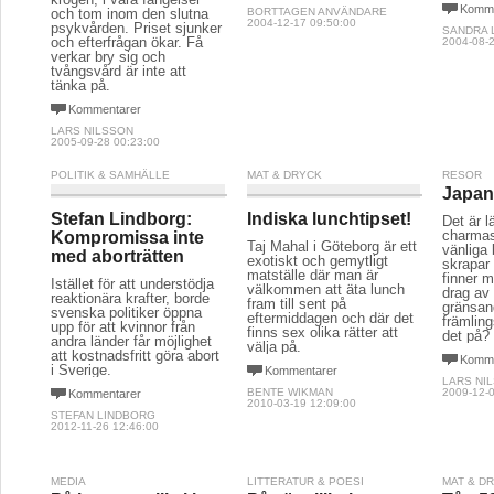
Komme
och tom inom den slutna
BORTTAGEN ANVÄNDARE
2004-12-17 09:50:00
psykvården. Priset sjunker
SANDRA 
och efterfrågan ökar. Få
2004-08-2
verkar bry sig och
tvångsvård är inte att
tänka på.
Kommentarer
LARS NILSSON
2005-09-28 00:23:00
POLITIK & SAMHÄLLE
MAT & DRYCK
RESOR
Japan
Stefan Lindborg:
Indiska lunchtipset!
Det är l
charmas
Kompromissa inte
Taj Mahal i Göteborg är ett
vänliga
med aborträtten
exotiskt och gemytligt
skrapar 
matställe där man är
finner m
Istället för att understödja
välkommen att äta lunch
drag av
reaktionära krafter, borde
fram till sent på
gränsand
svenska politiker öppna
eftermiddagen och där det
främling
upp för att kvinnor från
finns sex olika rätter att
det på?
andra länder får möjlighet
välja på.
att kostnadsfritt göra abort
Komme
i Sverige.
Kommentarer
LARS NI
BENTE WIKMAN
2009-12-0
Kommentarer
2010-03-19 12:09:00
STEFAN LINDBORG
2012-11-26 12:46:00
MEDIA
LITTERATUR & POESI
MAT & D