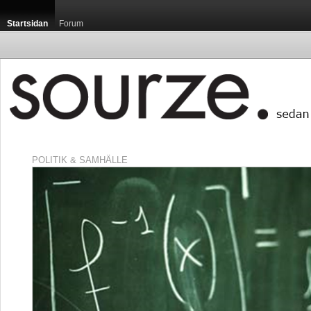
Startsidan
Forum
POLITIK & SAMHÄLLE