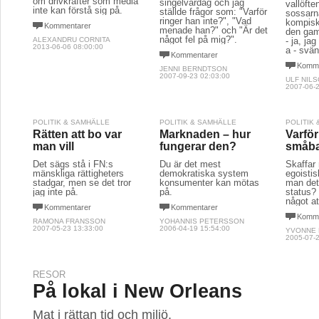
om drivkrafter som media
singelvardag och jag
vallöfte
inte kan förstå sig på.
ställde frågor som: "Varför
sossarn
ringer han inte?", "Vad
kompisk
Kommentarer
menade han?" och "Är det
den gam
något fel på mig?".
ALEXANDRU CORNITA
- ja, jag
2013-06-06 08:00:00
a - svä
Kommentarer
Komme
JENNI BERNDTSON
2007-09-23 02:03:00
ULF NIL
2007-06-2
POLITIK & SAMHÄLLE
POLITIK & SAMHÄLLE
POLITIK
Rätten att bo var
Marknaden – hur
Varför
man vill
fungerar den?
småba
Det sägs stå i FN:s
Du är det mest
Skaffar
mänskliga rättigheters
demokratiska system
egoistis
stadgar, men se det tror
konsumenter kan mötas
man det 
jag inte på.
på.
status? 
något at
Kommentarer
Kommentarer
Komme
RAMONA FRANSSON
YOHANNIS PETERSSON
2007-05-23 13:33:00
2006-04-19 15:54:00
YVONNE 
2005-07-2
RESOR
På lokal i New Orleans
Mat i rättan tid och miljö.