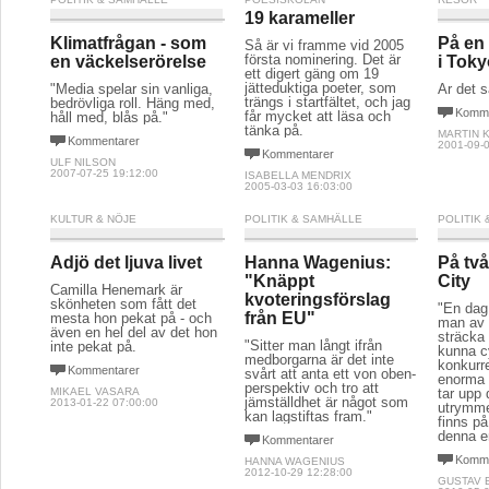
19 karameller
Klimatfrågan - som
På en 
Så är vi framme vid 2005
första nominering. Det är
en väckelserörelse
i Tok
ett digert gäng om 19
jätteduktiga poeter, som
"Media spelar sin vanliga,
Är det 
trängs i startfältet, och jag
bedrövliga roll. Häng med,
Komme
får mycket att läsa och
håll med, blås på."
tänka på.
MARTIN 
Kommentarer
2001-09-0
Kommentarer
ULF NILSON
2007-07-25 19:12:00
ISABELLA MENDRIX
2005-03-03 16:03:00
KULTUR & NÖJE
POLITIK & SAMHÄLLE
POLITIK
Adjö det ljuva livet
Hanna Wagenius:
På två
"Knäppt
City
Camilla Henemark är
kvoteringsförslag
skönheten som fått det
"En dag
från EU"
mesta hon pekat på - och
man av e
även en hel del av det hon
sträcka 
"Sitter man långt ifrån
inte pekat på.
kunna c
medborgarna är det inte
konkurr
Kommentarer
svårt att anta ett von oben-
enorma 
perspektiv och tro att
MIKAEL VASARA
tar upp
jämställdhet är något som
2013-01-22 07:00:00
utrymmet
kan lagstiftas fram."
finns på
denna e
Kommentarer
Komme
HANNA WAGENIUS
2012-10-29 12:28:00
GUSTAV 