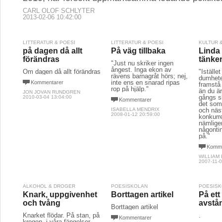
CARL OLOF SCHLYTER
2013-02-06 10:42:00
LITTERATUR & POESI
LITTERATUR & POESI
KULTUR 
på dagen då allt
På väg tillbaka
Linda
förändras
tänke
"Just nu skriker ingen
ångest. Inga ekon av
Om dagen då allt förändras
"Istället
rävens barnagråt hörs; nej,
dumhete
inte ens en snarad ripas
Kommentarer
framstå
rop på hjälp."
än du är
JON JOVAN RUNDGREN
gångs sk
2010-03-04 13:04:00
Kommentarer
det som
ISABELLA MENDRIX
och näst
2008-01-12 20:59:00
konkurre
nämlig
någonti
på."
Komme
WILLIAM
2007-11-0
ALKOHOL & DROGER
POESISKOLAN
POESIS
Knark, uppgivenhet
Borttagen artikel
På et
och tvång
avstå
Borttagen artikel
Knarket flödar. På stan, på
.
Kommentarer
krogen, i våra fängelser