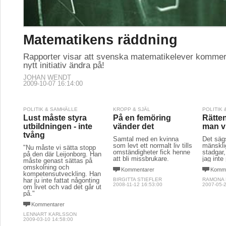
Matematikens räddning
Rapporter visar att svenska matematikelever kommer ef
nytt initiativ ändra på!
JOHAN WENDT
2009-10-07 16:14:00
POLITIK & SAMHÄLLE
KROPP & SJÄL
POLITIK
Lust måste styra
På en femöring
Rätten
utbildningen - inte
vänder det
man vi
tvång
Samtal med en kvinna
Det säg
som levt ett normalt liv tills
mänsklig
"Nu måste vi sätta stopp
omständigheter fick henne
stadgar,
på den där Leijonborg. Han
att bli missbrukare.
jag inte
måste genast sättas på
omskolning och
Kommentarer
Komme
kompetensutveckling. Han
har ju inte fattat någonting
BIRGITTA STIEFLER
RAMONA
2008-11-12 16:53:00
2007-05-2
om livet och vad det går ut
på."
Kommentarer
LENNART KARLSSON
2009-03-10 14:58:00