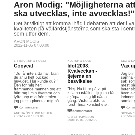
Aron Modig: "Möjligheterna att
ska utvecklas, inte avvecklas!"
Det är viktigt att komma ihåg i debatten att det i va
kvaliteten på välfärdstjänsterna som ska stå i cen
som utför dem.
ARON MODIG
2012-11-05 07:00:00
LITTERATUR & POESI
KULTUR & NÖJE
SEX & K
Copycat
Idol 2008:
Väx up
Kvalveckan -
"Du får inte sitta här, faan
Jag blir
tjejerna en
du är ju helt puckad i
samhäll
besvikelse
huvudet. Hur kunde du?!"
sak som 
Den för mig helt
mest på.
"Nej. Nu tittar på vi på
främmande mannen tog ett
beter si
killarna istället. Tjejerna får
hårt tag i min överarm och
även äld
skärpa till sig till nästa
lyfte upp mig från stolen
kvinnor
gång. Victoria åkte ut
jag precis placerat mig på.
samlar 
först. Inga konstigheter."
Kommentarer
Komme
Kommentarer
ANITHA ÖSTLUND MEIJER
SICKAN 
2009-12-08 14:09:00
2007-07-2
CIM EFRAIMSSON
2008-10-01 00:02:00
POLITIK & SAMHÄLLE
POESISKOLAN
RESOR