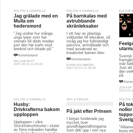
POLITIK & SAMHÄLLE
POLITIK & SAMHÄLLE
KULTUR 
Jag grälade med en
På barnkalas med
Mulla om
avtrubbande
hedersmord
skränleksaker
"Jag undrar hur många
I ett hav av plastiga
unga tjejer som har
viddunder till leksaker, så
stenats till döds medan
insåg jag hur fullständigt
Feelg
just den här karln stod
passiva, avtrubbade och
utarm
bredvid och tittade på."
med avsaknad av
kreativitet barnen blev.
Kommentarer
Svensk 
Kommentarer
framgån
WILLIAM BUTT
mår bätt
2007-05-21 11:26:00
KARIN HOLMBERG
Just att
2007-03-13 21:36:00
den verk
på.
Komme
JON ASP
2001-01-1
POLITIK & SAMHÄLLE
SEX & KÄRLEK
POLITIK
Husby:
På to
Drivkrafterna bakom
nollor 
På jakt efter Prinsen
upploppen
toppos
I början funderade jag
Sveri
Upploppen i våra
mycket över
Stockholmsförorter i slutet
grundfrågeställningarna
"Allians
av förra månaden handlar
som dök upp i min nya
bryta et