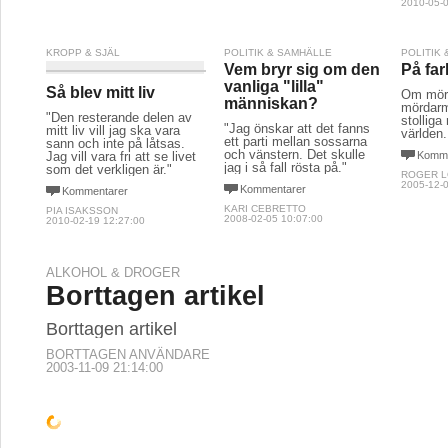
2010-05-0
KROPP & SJÄL
POLITIK & SAMHÄLLE
POLITIK
Vem bryr sig om den
På far
vanliga "lilla"
Så blev mitt liv
Om mörd
människan?
mördar
"Den resterande delen av
stolliga
"Jag önskar att det fanns
mitt liv vill jag ska vara
världen.
ett parti mellan sossarna
sann och inte på låtsas.
och vänstern. Det skulle
Jag vill vara fri att se livet
Komme
jag i så fall rösta på."
som det verkligen är."
ROGER 
2005-12-0
Kommentarer
Kommentarer
KARI CEBRETTO
PIA ISAKSSON
2008-02-05 10:07:00
2010-02-19 12:27:00
ALKOHOL & DROGER
Borttagen artikel
Borttagen artikel
BORTTAGEN ANVÄNDARE
2003-11-09 21:14:00
KULTUR & NÖJE