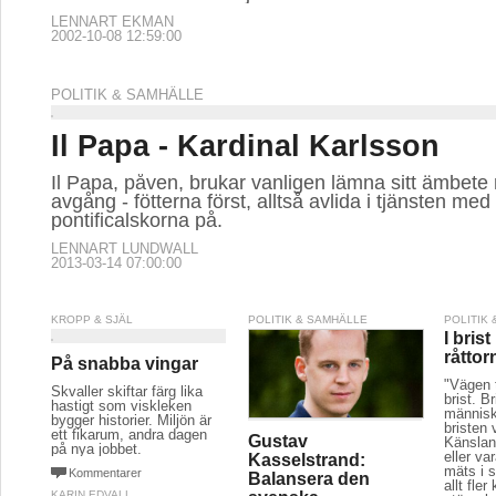
LENNART EKMAN
2002-10-08 12:59:00
POLITIK & SAMHÄLLE
Il Papa - Kardinal Karlsson
Il Papa, påven, brukar vanligen lämna sitt ämbete
avgång - fötterna först, alltså avlida i tjänsten med
pontificalskorna på.
LENNART LUNDWALL
2013-03-14 07:00:00
KROPP & SJÄL
POLITIK & SAMHÄLLE
POLITIK
I bris
råttor
På snabba vingar
"Vägen t
Skvaller skiftar färg lika
brist. Br
hastigt som viskleken
människ
bygger historier. Miljön är
bristen 
ett fikarum, andra dagen
Gustav
Känslan
på nya jobbet.
eller va
Kasselstrand:
mäts i
Kommentarer
Balansera den
allt fler
KARIN EDVALL