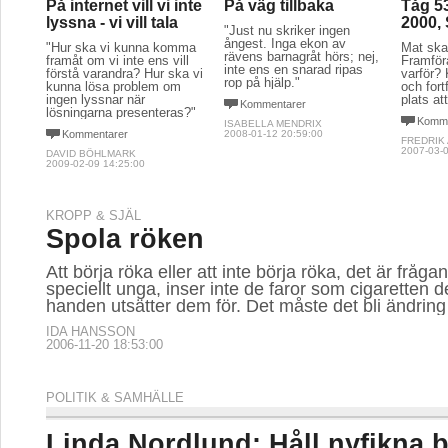
På internet vill vi inte
På väg tillbaka
Tåg 53
lyssna - vi vill tala
2000,
"Just nu skriker ingen
ångest. Inga ekon av
"Hur ska vi kunna komma
Mat ska 
rävens barnagråt hörs; nej,
framåt om vi inte ens vill
Framföra
inte ens en snarad ripas
förstå varandra? Hur ska vi
varför? 
rop på hjälp."
kunna lösa problem om
och fort
ingen lyssnar när
plats at
Kommentarer
lösningarna presenteras?"
Komme
ISABELLA MENDRIX
Kommentarer
2008-01-12 20:59:00
FREDRIK
2007-03-0
DAVID BÖHLMARK
2009-02-09 14:25:00
KROPP & SJÄL
Spola röken
Att börja röka eller att inte börja röka, det är fråg
speciellt unga, inser inte de faror som cigaretten de
handen utsätter dem för. Det måste det bli ändring
IDA HANSSON
2006-11-20 18:53:00
POLITIK & SAMHÄLLE
Linda Nordlund: Håll nyfikna b