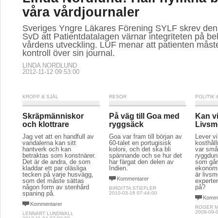
våra vårdjournaler
Sveriges Yngre Läkares Förening SYLF skrev den 
SvD att Patientdatalagen värnar integriteten på b
vårdens utveckling. LUF menar att patienten måste
kontroll över sin journal.
LINDA NORDLUND
2012-11-12 09:53:00
KROPP & SJÄL
RESOR
POLITIK
Skräpmänniskor
På väg till Goa med
Kan vi
och klottrare
ryggsäck
Livsm
Jag vet att en handfull av
Goa var fram till början av
Lever vi
vandalerna kan sitt
60-talet en portugisisk
kosthål
hantverk och kan
koloni, och det ska bli
var små
betraktas som konstnärer.
spännande och se hur det
ryggdun
Det är de andra, de som
har färgat den delen av
som går 
kladdar ett par oläsliga
Indien.
ekonomi
tecken på varje husvägg,
är livs
Kommentarer
som det måste sättas
experter 
någon form av stenhård
på?
BIRGITTA STIEFLER
spaning på.
2010-03-16 07:44:00
Komme
Kommentarer
ROGER M
2009-09-0
LENNART LUNDWALL