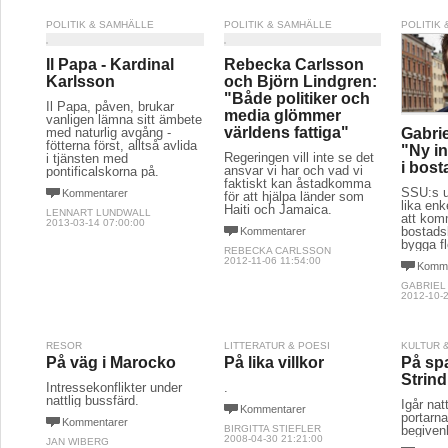
POLITIK & SAMHÄLLE
POLITIK & SAMHÄLLE
POLITIK
Il Papa - Kardinal
Rebecka Carlsson
Karlsson
och Björn Lindgren:
"Både politiker och
Il Papa, påven, brukar
media glömmer
vanligen lämna sitt ämbete
världens fattiga"
med naturlig avgång -
Gabri
fötterna först, alltså avlida
"Ny in
Regeringen vill inte se det
i tjänsten med
i bost
ansvar vi har och vad vi
pontificalskorna på.
faktiskt kan åstadkomma
SSU:s u
Kommentarer
för att hjälpa länder som
lika enk
Haiti och Jamaica.
LENNART LUNDWALL
att kom
2013-03-14 07:00:00
bostads
Kommentarer
bygga fl
REBECKA CARLSSON
2012-11-06 11:54:00
Komme
GABRIEL
2012-10-2
RESOR
LITTERATUR & POESI
KULTUR 
På väg i Marocko
På lika villkor
På spa
Strin
Intressekonflikter under
.
nattlig bussfärd.
Igår na
Kommentarer
portarna 
Kommentarer
BIRGITTA STIEFLER
begiven
2008-04-30 21:21:00
JAN WIBERG