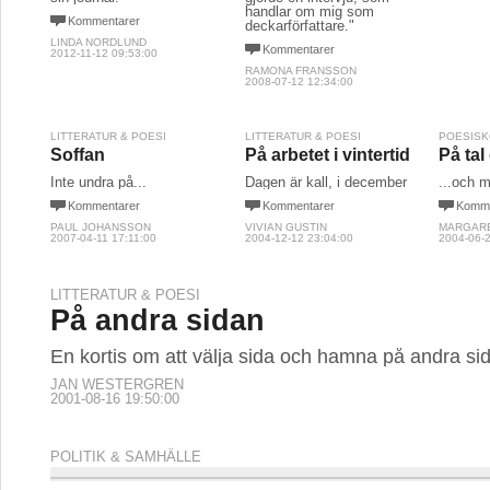
handlar om mig som
Kommentarer
deckarförfattare."
LINDA NORDLUND
Kommentarer
2012-11-12 09:53:00
RAMONA FRANSSON
2008-07-12 12:34:00
LITTERATUR & POESI
LITTERATUR & POESI
POESIS
Soffan
På arbetet i vintertid
På tal
Inte undra på...
Dagen är kall, i december
...och m
Kommentarer
Kommentarer
Komme
PAUL JOHANSSON
VIVIAN GUSTIN
MARGAR
2007-04-11 17:11:00
2004-12-12 23:04:00
2004-06-2
LITTERATUR & POESI
På andra sidan
En kortis om att välja sida och hamna på andra si
JAN WESTERGREN
2001-08-16 19:50:00
POLITIK & SAMHÄLLE