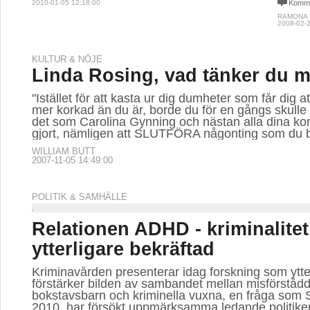
2010-01-05 12:18:00
Komme
RAMONA
2008-02-2
KULTUR & NÖJE
Linda Rosing, vad tänker du 
"Istället för att kasta ur dig dumheter som får dig 
mer korkad än du är, borde du för en gångs skulle i 
det som Carolina Gynning och nästan alla dina ko
gjort, nämligen att SLUTFÖRA någonting som du b
WILLIAM BUTT
2007-11-05 14:49:00
POLITIK & SAMHÄLLE
Relationen ADHD - kriminalitet
ytterligare bekräftad
Kriminavården presenterar idag forskning som ytte
förstärker bilden av sambandet mellan misförståd
bokstavsbarn och kriminella vuxna, en fråga som
2010, har försökt uppmärksamma ledande politiker