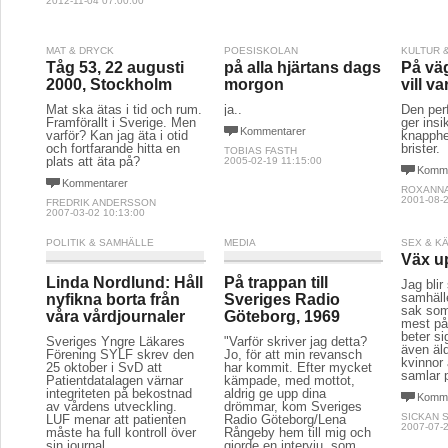
2012-11-04 07:00:00
MAT & DRYCK
POESISKOLAN
KULTUR 
Tåg 53, 22 augusti
på alla hjärtans dags
På väg
2000, Stockholm
morgon
vill va
Mat ska ätas i tid och rum.
ja..
Den per
Framförallt i Sverige. Men
ger insi
Kommentarer
varför? Kan jag äta i otid
knapph
och fortfarande hitta en
brister.
TOBIAS FASTH
plats att äta på?
2005-02-19 11:15:00
Komme
Kommentarer
ROXANNA
2001-08-2
FREDRIK ANDERSSON
2007-03-02 10:13:00
POLITIK & SAMHÄLLE
MEDIA
SEX & K
Väx up
Linda Nordlund: Håll
På trappan till
Jag blir
samhäll
nyfikna borta från
Sveriges Radio
sak som 
våra vårdjournaler
Göteborg, 1969
mest på.
beter si
Sveriges Yngre Läkares
"Varför skriver jag detta?
även äld
Förening SYLF skrev den
Jo, för att min revansch
kvinnor
25 oktober i SvD att
har kommit. Efter mycket
samlar 
Patientdatalagen värnar
kämpade, med mottot,
integriteten på bekostnad
aldrig ge upp dina
Komme
av vårdens utveckling.
drömmar, kom Sveriges
SICKAN 
LUF menar att patienten
Radio Göteborg/Lena
2007-07-2
måste ha full kontroll över
Rångeby hem till mig och
sin journal.
gjorde en intervju, som