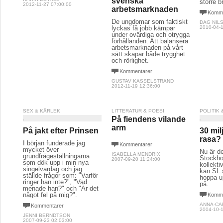
svenska
större b
2012-11-27 07:00:00
arbetsmarknaden
Komme
De ungdomar som faktiskt
DAG NIL
lyckas få jobb kämpar
2010-04-1
under ovärdiga och otrygga
förhållanden. Att balansera
arbetsmarknaden på vårt
sätt skapar både trygghet
och rörlighet.
Kommentarer
GUSTAV KASSELSTRAND
2012-11-19 12:36:00
SEX & KÄRLEK
LITTERATUR & POESI
POLITIK
På fiendens vilande
arm
På jakt efter Prinsen
30 mil
rasa?
I början funderade jag
Kommentarer
mycket över
Nu är de
ISABELLA MENDRIX
grundfrågeställningarna
Stockh
2007-09-20 11:24:00
som dök upp i min nya
kollekti
singelvardag och jag
kan SL:s
ställde frågor som: "Varför
hoppa u
ringer han inte?", "Vad
på.
menade han?" och "Är det
något fel på mig?".
Komme
ANNA-CA
Kommentarer
2004-10-1
JENNI BERNDTSON
2007-09-23 02:03:00