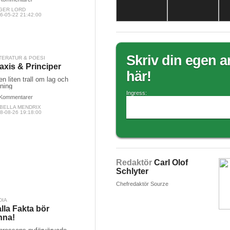
GER LORD
6-05-22 21:42:00
Skriv din egen ar
TERATUR & POESI
axis & Principer
här!
.en liten trall om lag och
dning
Ingress:
Kommentarer
ABELLA MENDRIX
8-08-26 19:18:00
Redaktör
Carl Olof
Schlyter
Chefredaktör Sourze
DIA
lla Fakta bör
nna!