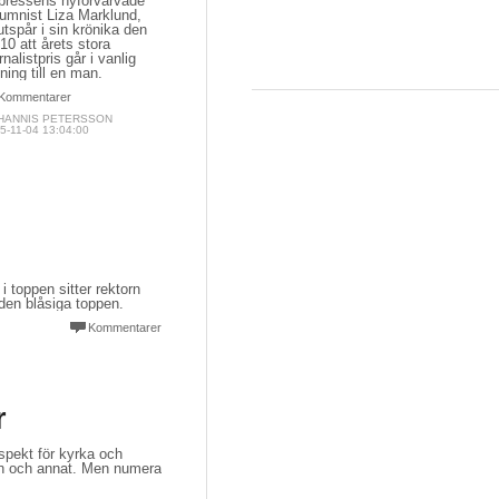
pressens nyförvärvade
lumnist Liza Marklund,
utspår i sin krönika den
10 att årets stora
rnalistpris går i vanlig
ning till en man.
Kommentarer
HANNIS PETERSSON
5-11-04 13:04:00
i toppen sitter rektorn
den blåsiga toppen.
Kommentarer
r
spekt för kyrka och
en och annat. Men numera