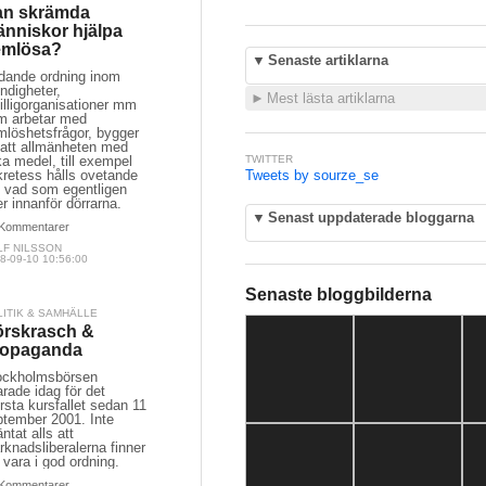
an skrämda
nniskor hjälpa
emlösa?
▼
Senaste artiklarna
dande ordning inom
ndigheter,
►
Mest lästa artiklarna
villigorganisationer mm
m arbetar med
mlöshetsfrågor, bygger
 att allmänheten med
ka medel, till exempel
TWITTER
kretess hålls ovetande
Tweets by sourze_se
 vad som egentligen
r innanför dörrarna.
▼
Senast uppdaterade bloggarna
Kommentarer
LF NILSSON
8-09-10 10:56:00
Senaste bloggbilderna
LITIK & SAMHÄLLE
rskrasch &
ropaganda
ockholmsbörsen
rade idag för det
rsta kursfallet sedan 11
ptember 2001. Inte
ntat alls att
knadsliberalerna finner
t vara i god ordning.
Kommentarer