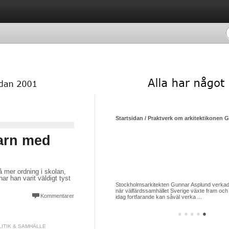
Startsidan / Praktverk om arkitektikonen 
barn med
å mer ordning i skolan,
r han varit väldigt tyst
Stockholmsarkitekten Gunnar Asplund verkade
när välfärdssamhället Sverige växte fram och 
Kommentarer
idag fortfarande kan såväl verka ...
●
●
●
●
●
LITIK & SAMHÄLLE