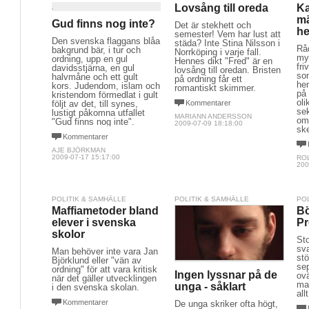
Lovsång till oreda
K
mä
Gud finns nog inte?
Det är stekhett och
h
semester! Vem har lust att
Den svenska flaggans blåa
städa? Inte Stina Nilsson i
Rå
bakgrund bär, i tur och
Norrköping i varje fall.
my
ordning, upp en gul
Hennes dikt "Fred" är en
fri
davidsstjärna, en gul
lovsång till oredan. Bristen
so
halvmåne och ett gult
på ordning får ett
he
kors. Judendom, islam och
romantiskt skimmer.
på
kristendom förmedlat i gult
oli
följt av det, till synes,
Kommentarer
se
lustigt påkomna utfallet
MARIANN ANDERSSON
om
"Gud finns nog inte".
2009-07-09 18:18:00
ske
Kommentarer
AJE BJÖRKMAN
2009-07-17 15:17:00
RO
200
POLITIK & SAMHÄLLE
POLITIK & SAMHÄLLE
PO
Maffiametoder bland
Bö
elever i svenska
P
skolor
St
sva
Man behöver inte vara Jan
stö
Björklund eller "vän av
se
ordning" för att vara kritisk
Ingen lyssnar på de
ovä
när det gäller utvecklingen
mar
unga - såklart
i den svenska skolan.
all
Kommentarer
De unga skriker ofta högt,