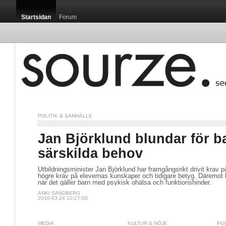
Startsidan
Forum
POLITIK & SAMHÄLLE
Jan Björklund blundar för 
särskilda behov
Utbildningsminister Jan Björklund har framgångsrikt drivit krav p
högre krav på elevernas kunskaper och tidigare betyg. Däremot ha
när det gäller barn med psykisk ohälsa och funktionshinder.
ANKI SANDBERG
2010-03-24 10:27:00
MEDIA
KULTUR & NÖJE
PO