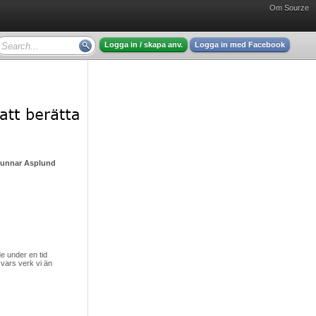
Om Sourze
Logga in / skapa anv.
Logga in med Facebook
Gunnar Asplund - mycket intressant läsning
 under en tid
vars verk vi än