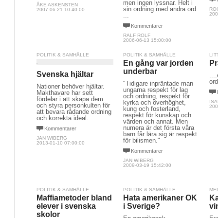
men ingen lyssnar. Helt i
ÅKE ASKENSTEN
sin ordning med andra ord
RO
2007-06-21 10:40:00
200
...
Kommentarer
RALF ROLF
2006-06-13 15:00:00
POLITIK & SAMHÄLLE
POLITIK & SAMHÄLLE
LIT
En gång var jorden
Pr
underbar
Svenska hjältar
...
or
"Tidigare inpräntade man
Nationer behöver hjältar.
ungarna respekt för lag
Makthavare har sett
och ordning, respekt för
fördelar i att skapa dem
kyrka och överhöghet,
IS
och styra personkulten för
200
kung och fosterland,
att bevara rådande ordning
respekt för kunskap och
och korrekta ideal.
värden och annat. Men
numera är det första våra
Kommentarer
barn får lära sig är respekt
JAN WIBERG
för bilismen."
2013-01-10 07:00:00
Kommentarer
JAN WIBERG
2009-03-19 15:42:00
POLITIK & SAMHÄLLE
POLITIK & SAMHÄLLE
ME
Maffiametoder bland
Hata amerikaner OK
Ka
elever i svenska
i Sverige?
vi
skolor