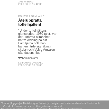
JAN WIBERG
2009-03-19 15:42:00
POLITIK & SAMHÄLLE
Återupprätta
toffelhjälten!
"Under toffelhjältens
glansperiod, 1950 talet, var
det i största allmänhet
bättre ordning på allt.
Familjerna höll ihop,
barnen lärde sig räkna i
skolan och Volvo Amazon
såg dagens ljus."
Kommentarer
LEIF-ARNE UNDVALL
2008-02-03 13:03:00
Sourze [loggan] © Nättidningen Sourze, ett registrerat massmedium hos Radio- och
TV-verket. Sourze är också ett registrerat varumärke.