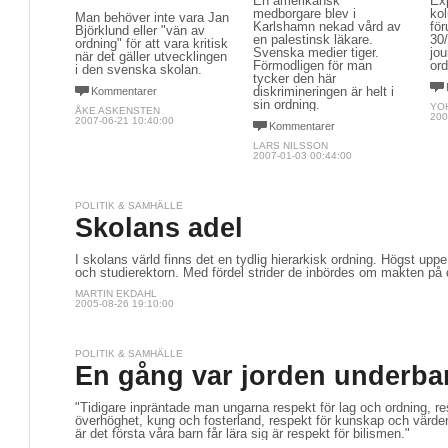
En amerikansk
Ex
medborgare blev i
ko
Man behöver inte vara Jan
Karlshamn nekad vård av
för
Björklund eller "vän av
en palestinsk läkare.
30/
ordning" för att vara kritisk
Svenska medier tiger. 
jou
när det gäller utvecklingen
Förmodligen för man
ord
i den svenska skolan.
tycker den här
diskrimineringen är helt i
Kommentarer
sin ordning.
YO
ÅKE ASKENSTEN
200
2007-06-21 10:40:00
Kommentarer
LARS NILSSON
2007-01-03 00:44:00
POLITIK & SAMHÄLLE
Skolans adel
I skolans värld finns det en tydlig hierarkisk ordning. Högst uppe 
och studierektorn. Med fördel strider de inbördes om makten på 
MARTIN EKDAHL
2005-08-26 19:10:00
POLITIK & SAMHÄLLE
En gång var jorden underba
"Tidigare inpräntade man ungarna respekt för lag och ordning, re
överhöghet, kung och fosterland, respekt för kunskap och värd
är det första våra barn får lära sig är respekt för bilismen."