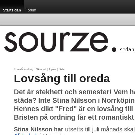
Startsidan
Forum
Föreslå ändring
| 
Skriv ut
| 
Tipsa
| 
Dela
Lovsång till oreda
Det är stekhett och semester! Vem ha
städa? Inte Stina Nilsson i Norrköping 
Hennes dikt "Fred" är en lovsång till
Bristen på ordning får ett romantisk
Stina Nilsson har
utsetts till juli månads skal