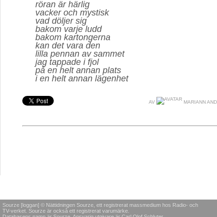
röran är härlig
vacker och mystisk
vad döljer sig
bakom varje ludd
bakom kartongerna
kan det vara den
lilla pennan av sammet
jag tappade i fjol
på en helt annan plats
i en helt annan lägenhet
AV
MARIANN AN
Sourze [loggan] © Nättidningen Sourze, ett registrerat massmedium hos Radio- och
TV-verket. Sourze är också ett registrerat varumärke.
Databasens namn är Sourze. Ansvarig utgivare är Carl Olof Schlyter.