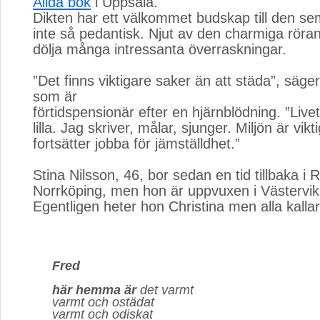
Alida bok
i Uppsala. 
Dikten har ett välkommet budskap till den se
inte så pedantisk. Njut av den charmiga röra
dölja många intressanta överraskningar.
”Det finns viktigare saker än att städa”, säger
som är
förtidspensionär efter en hjärnblödning. ”Livet b
lilla. Jag skriver, målar, sjunger. Miljön är vikt
fortsätter jobba för jämställdhet.”
Stina Nilsson, 46, bor sedan en tid tillbaka i 
Norrköping, men hon är uppvuxen i Västervik
Egentligen heter hon Christina men alla kalla
Fred
här hemma är
det varmt 
varmt och ostädat
varmt och odiskat