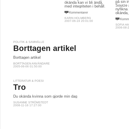
på sin i
ökända kan vi bli ändå,
Sourze ä
med integriteten i behåll.
nyfikna
Kommentarer
okända,
KARIN HOLMBERG
Komme
2007-06-19 20:01:00
SOFIA HA
2006-08-2
POLITIK & SAMHÄLLE
Borttagen artikel
Borttagen artikel
BORTTAGEN ANVÄNDARE
2005-06-06 01:50:00
LITTERATUR & POESI
Tro
Du okända kvinna som gjorde min dag
SUSANNE STRÖMSTEDT
2008-11-16 17:27:00