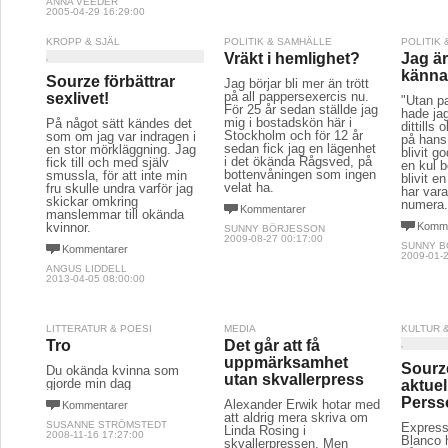
ANNA VEEDER
2005-04-29 16:29:00
KROPP & SJÄL
POLITIK & SAMHÄLLE
POLITIK
Vräkt i hemlighet?
Jag är
känna 
Sourze förbättrar
Jag börjar bli mer än trött
på all pappersexercis nu.
sexlivet!
"Utan p
För 25 år sedan ställde jag
hade jag
mig i bostadskön här i
På något sätt kändes det
dittills
Stockholm och för 12 år
som om jag var indragen i
på hans 
sedan fick jag en lägenhet
en stor mörkläggning. Jag
blivit g
i det ökända Rågsved, på
fick till och med själv
en kul 
bottenvåningen som ingen
smussla, för att inte min
blivit en
velat ha.
fru skulle undra varför jag
har vara
skickar omkring
numera.
Kommentarer
manslemmar till okända
kvinnor.
Komme
SUNNY BÖRJESSON
2009-08-27 00:17:00
SUNNY 
Kommentarer
2009-01-2
ANGUS LIDDELL
2013-04-05 08:00:00
LITTERATUR & POESI
MEDIA
KULTUR 
Tro
Det går att få
uppmärksamhet
Sourz
Du okända kvinna som
utan skvallerpress
gjorde min dag
aktuel
Perss
Alexander Erwik hotar med
Kommentarer
att aldrig mera skriva om
SUSANNE STRÖMSTEDT
Express
Linda Rosing i
2008-11-16 17:27:00
Blanco 
skvallerpressen. Men