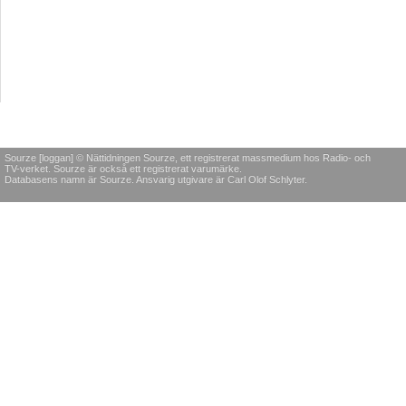
Sourze [loggan] © Nättidningen Sourze, ett registrerat massmedium hos Radio- och
TV-verket. Sourze är också ett registrerat varumärke.
Databasens namn är Sourze. Ansvarig utgivare är Carl Olof Schlyter.