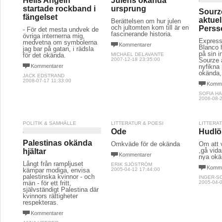
Hells Angeln
Julens okända
startade rockband i
ursprung
Sourz
fängelset
aktuel
Berättelsen om hur julen
och jultomten kom till är en
Perss
- För det mesta undvek de
fascinerande historia.
övriga internerna mig,
Express
medvetna om symbolerna
Kommentarer
Blanco 
jag bar på gatan, i rädsla
på sin i
för det okända.
MICHAEL DELAVANTE
2007-12-18 23:35:00
Sourze ä
Kommentarer
nyfikna
okända,
JACK EDSTRAND
2008-07-17 11:33:00
Komme
SOFIA HA
2006-08-2
POLITIK & SAMHÄLLE
LITTERATUR & POESI
LITTERA
Ode
Hudlö
Palestinas okända
Omkväde för de okända
Om att 
,gå vida
hjältar
Kommentarer
nya okä
Långt från rampljuset
ERIK SJÖSTRÖM
Komme
kämpar modiga, envisa
2005-04-12 17:44:00
palestinska kvinnor - och
INGER-S
män - för ett fritt,
2005-04-0
självständigt Palestina där
kvinnors rättigheter
respekteras.
Kommentarer