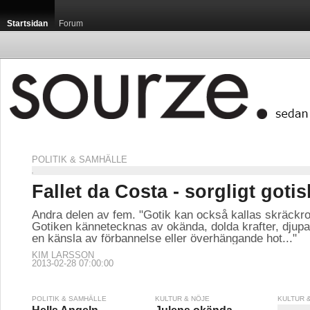
Startsidan
Forum
POLITIK & SAMHÄLLE
Fallet da Costa - sorgligt gotisk
Andra delen av fem. "Gotik kan också kallas skräckr
Gotiken kännetecknas av okända, dolda krafter, djupa
en känsla av förbannelse eller överhängande hot..."
KIM LARSSON
2013-02-28 07:00:00
POLITIK & SAMHÄLLE
KULTUR & NÖJE
KULTUR 