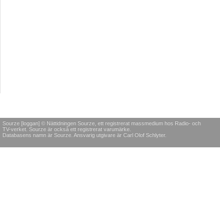
Sourze [loggan] © Nättidningen Sourze, ett registrerat massmedium hos Radio- och
TV-verket. Sourze är också ett registrerat varumärke.
Databasens namn är Sourze. Ansvarig utgivare är Carl Olof Schlyter.