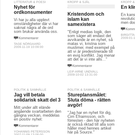
LITTERATUR & POESI
KROPP & SJÄL
KROPP &
Nyhet för
En kl
ordkonsumenter
Kristendom och
En kans
revolut
islam kan
Vi har ju alla upplevt
men doc
omständigheter där vi har
samexistera
saknat några af de ord 
Komme
som brukar använda oss.
"Enligt medias logik, den
BIRGITTA
som säger att endast det
Kommentarer
2009-01-1
avvikande är en nyhet, så
matas vi, kristna som
TAGE NÖRGAARD
2009-11-19 10:09:00
muslimer, med exempel på
att vi är predestinerade till
en evig konflikt. Jag menar
att det är vi inte alls..."
Kommentarer
LEIF-ARNE UNDVALL
2009-10-02 13:31:00
POLITIK & SAMHÄLLE
POLITIK & SAMHÄLLE
Jag vill betala
Stureplansmålet:
solidarisk skatt del 3
Sluta döma - rätten
avgör!
Mitt under allt elände
angående svartarbeten den
"Jag har en nyhet för dig,
gångna veckan, meddelas
Cim Efraimsson, och
en positiv nyhet:
förresten - den här nyheten
är också riktad till alla som
Kommentarer
håller med hennes artikel
YOHANNIS PETERSSON
här på Sourze."
2007-11-09 13:06:00