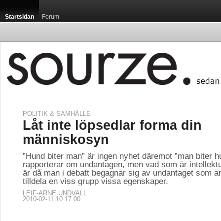
Startsidan
Forum
POLITIK & SAMHÄLLE
Låt inte löpsedlar forma din
människosyn
”Hund biter man” är ingen nyhet däremot ”man biter h
rapporterar om undantagen, men vad som är intellektue
är då man i debatt begagnar sig av undantaget som ar
tilldela en viss grupp vissa egenskaper.
LEIF-ARNE UNDVALL
2010-02-11 10:17:00