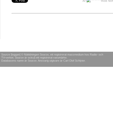
AV
TAGE NÖ
Sourze [loggan] © Nättidningen Sourze, ett registrerat massmedium hos Radio- och
TV-verket. Sourze är också ett registrerat varumärke.
Databasens namn är Sourze. Ansvarig utgivare är Carl Olof Schlyter.