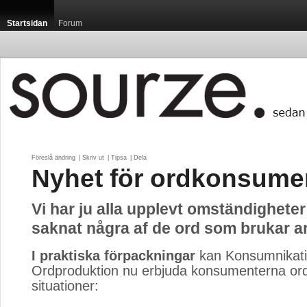
Startsidan
Forum
Föreslå ändring
| 
Skriv ut
| 
Tipsa
| 
Dela
Nyhet för ordkonsume
Vi har ju alla upplevt omständigheter
saknat några af de ord som brukar 
I praktiska förpackningar
kan Konsumnikati
Ordproduktion nu erbjuda konsumenterna ord 
situationer: