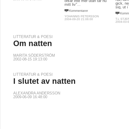
orkar inte mer utan tar nu
gick, ne
mitt liv"...
sig, ut i
Kommentarer
Komme
YOHANNIS PETERSSON
T.L STJE
2004-09-20 21:06:00
2004-03-0
LITTERATUR & POESI
Om natten
MARITA SÖDERSTRÖM
2002-08-15 19:13:00
LITTERATUR & POESI
I slutet av natten
ALEXANDRA ANDERSSON
2009-06-09 16:48:00