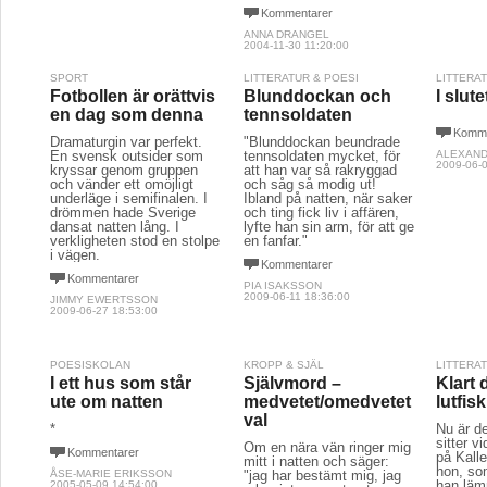
Kommentarer
ANNA DRANGEL
2004-11-30 11:20:00
SPORT
LITTERATUR & POESI
LITTERA
Fotbollen är orättvis
Blunddockan och
I slut
en dag som denna
tennsoldaten
Komme
Dramaturgin var perfekt.
"Blunddockan beundrade
En svensk outsider som
tennsoldaten mycket, för
ALEXAND
2009-06-0
kryssar genom gruppen
att han var så rakryggad
och vänder ett omöjligt
och såg så modig ut!
underläge i semifinalen. I
Ibland på natten, när saker
drömmen hade Sverige
och ting fick liv i affären,
dansat natten lång. I
lyfte han sin arm, för att ge
verkligheten stod en stolpe
en fanfar."
i vägen.
Kommentarer
Kommentarer
PIA ISAKSSON
2009-06-11 18:36:00
JIMMY EWERTSSON
2009-06-27 18:53:00
POESISKOLAN
KROPP & SJÄL
LITTERA
I ett hus som står
Självmord –
Klart 
ute om natten
medvetet/omedvetet
lutfisk
val
*
Nu är de
sitter vi
Om en nära vän ringer mig
Kommentarer
på Kall
mitt i natten och säger:
hon, so
ÅSE-MARIE ERIKSSON
"jag har bestämt mig, jag
han lämn
2005-05-09 14:54:00