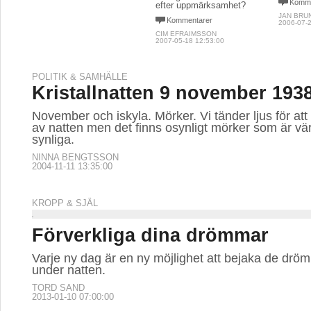
Komme
efter uppmärksamhet?
JAN BRU
Kommentarer
2006-07-2
CIM EFRAIMSSON
2007-05-18 12:53:00
POLITIK & SAMHÄLLE
Kristallnatten 9 november 193
November och iskyla. Mörker. Vi tänder ljus för att
av natten men det finns osynligt mörker som är vä
synliga.
NINNA BENGTSSON
2004-11-11 13:35:00
KROPP & SJÄL
Förverkliga dina drömmar
Varje ny dag är en ny möjlighet att bejaka de drö
under natten.
TORD SAND
2013-01-10 07:00:00