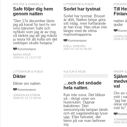
POLITIK & SAMHÄLLE
LITTERATUR & POESI
POESIS
Safe följer dig hem
Sorlet har tystnat
Till H
genom natten
Finlan
Sorlet har tystnat. Bruset
är dött. Natten börjar göra
"Den 17e december läste
natten ä
sitt intåg, men fortfarande
jag på kanal 5s text-tv om
gudar
är han kvar. Han orkar inte
sms-tjänsten Safe och
längre med de slitna
Komme
nyfiken som jag är av mig,
marmortrapporna.
så tänkte jag att jag måste
LADISLA
ju testa för att kolla om det
2006-07-0
Kommentarer
verkligen skulle fungera."
KJELL EKBORG
Kommentarer
2007-07-19 01:08:00
MARIA SÅGÅ
2009-01-12 13:27:00
LITTERATUR & POESI
KULTUR & NÖJE
KROPP &
Dikter
Själv
medve
…och det snöade
Dikter om natten.
val
hela natten.
Kommentarer
Om en n
Kan inte sova. Det blåser
JÖRGEN EKSTRÖM
mitt i n
2006-01-12 12:39:00
så - riktigt viner om
"jag har
husknuten. Öppnar
orkar in
bakdörren. Den
mitt liv".
sensorstyrda lampan tänds
och ett sagolandskap lyser
Komme
upp. Eller helvetet, det
YOHANNI
beror på var man befinner
2004-09-2
sig.