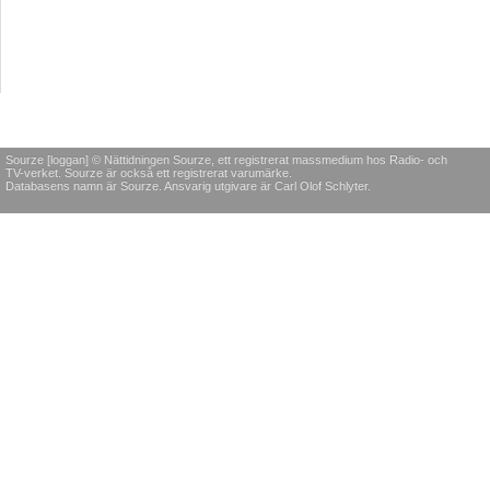
Sourze [loggan] © Nättidningen Sourze, ett registrerat massmedium hos Radio- och
TV-verket. Sourze är också ett registrerat varumärke.
Databasens namn är Sourze. Ansvarig utgivare är Carl Olof Schlyter.