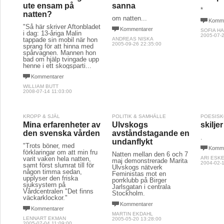
ute ensam på
sanna
*
natten?
om natten...
Komme
"Så här skriver Aftonbladet
Kommentarer
SOFIA HA
i dag: 13-åriga Malin
2005-07-2
tappade sin mobil när hon
ANDREAS NISKA
2005-09-26 22:35:00
sprang för att hinna med
spårvagnen. Mannen hon
bad om hjälp tvingade upp
henne i ett skogsparti...
Kommentarer
WILLIAM BUTT
2008-07-14 11:03:00
KROPP & SJÄL
POLITIK & SAMHÄLLE
POESIS
Mina erfarenheter av
Ulvskogs
skilje
den svenska vården
avståndstagande en
.
undanflykt
"Trots böner, med
Komme
förklaringar om att min fru
Natten mellan den 6 och 7
varit vaken hela natten,
ARI ESK
maj demonstrerade Marita
2004-02-1
samt först slumrat till för
Ulvskogs nätverk
någon timma sedan,
Feministas mot en
upplyser den friska
porrklubb på Birger
sjuksystern på
Jarlsgatan i centrala
Vårdcentralen "Det finns
Stockholm.
väckarklockor."
Kommentarer
Kommentarer
MARTIN EKDAHL
LENNART EKMAN
2005-05-20 13:28:00
2005-07-04 11:09:00