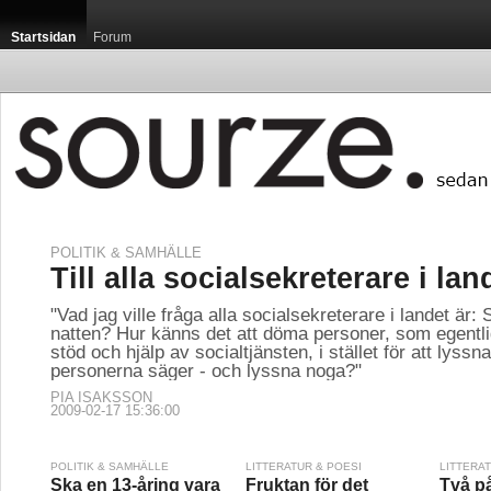
Startsidan
Forum
POLITIK & SAMHÄLLE
Till alla socialsekreterare i lan
"Vad jag ville fråga alla socialsekreterare i landet är:
natten? Hur känns det att döma personer, som egentl
stöd och hjälp av socialtjänsten, i stället för att lyssn
personerna säger - och lyssna noga?"
PIA ISAKSSON
2009-02-17 15:36:00
POLITIK & SAMHÄLLE
LITTERATUR & POESI
LITTERA
Ska en 13-åring vara
Fruktan för det
Två p