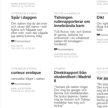
STEFAN 
NINNA BENGTSSON
2001-06-2
2004-11-11 13:35:00
LITTERATUR & POESI
POLITIK & SAMHÄLLE
LITTERA
Spår i daggen
Tidningen
Dikt
rutinrapporterar om
Om natten tog du din kniv
Om natt
innebrända barn
och skrev ditt namn i mitt
långt Ka
hjärta och frågade sen
falla
Två flickor, tolv och fjorton
efter mitt, men det vågade
år gamla, befaras ha
Komme
jag aldrig komma ihåg.
omkommit i en villabrand
FRIDA WI
natten till torsdagen i
Kommentarer
2007-04-0
Småland.
SOLSKEN
2013-01-14 11:33:00
Kommentarer
JAN BRUNNEGÅRD
2008-01-31 13:12:00
LITTERATUR & POESI
STUDENT
SEX & K
curieux erotique
Direktrapport från
studentlivet i Madrid
Var ja
sensuella frågor i natten
II
Kommentarer
"Nu bör
"Senare på natten ringer
Den kvi
ERIK SJÖSTRÖM
Eric mig tre ganger och
mig till
2006-01-11 16:01:00
lämnar två meddelanden.
vackrar
De tyska tjejerna i baren
längre n
sög av honom och Tobias,
första 
meddelar han mig och
perversi
hickar"
Jag env