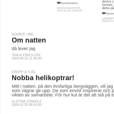
dricka 
Kommentarer
hennes 
detta p
SOFIA HADJIPETRI
2005-02-24 13:00:00
Komme
LENNART
2004-07-1
SOURZE UNG
Om natten
då lever jag
TANJA ERIKSSON
2004-06-16 11:48:00
KROPP & SJÄL
Nobba helikoptrar!
Mitt i natten, på den livsfarliga bergväggen, vill j
som vägrar ge upp. De som envist inspirerar och
vikten av samarbete. För hur kul är det att stå p
IA STINA JONHOLT
2009-11-20 09:53:00