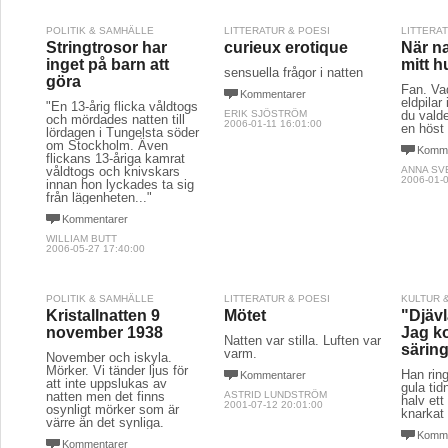
POLITIK & SAMHÄLLE
LITTERATUR & POESI
LITTERA
Stringtrosor har
curieux erotique
När na
inget på barn att
mitt h
sensuella frågor i natten
göra
Fan. Va
Kommentarer
eldpilar 
"En 13-årig flicka våldtogs
ERIK SJÖSTRÖM
du valde
och mördades natten till
2006-01-11 16:01:00
en höst
lördagen i Tungelsta söder
om Stockholm. Även
Komme
flickans 13-åriga kamrat
våldtogs och knivskars
ANNA SV
2006-01-0
innan hon lyckades ta sig
från lägenheten..."
Kommentarer
WILLIAM BUTT
2006-05-27 17:40:00
POLITIK & SAMHÄLLE
LITTERATUR & POESI
KULTUR 
Kristallnatten 9
Mötet
"Djävl
november 1938
Jag k
Natten var stilla. Luften var
särin
varm.
November och iskyla.
Mörker. Vi tänder ljus för
Han rin
Kommentarer
att inte uppslukas av
gula tid
natten men det finns
ASTRID LUNDSTRÖM
halv ett
2001-07-12 20:01:00
osynligt mörker som är
knarkat 
värre än det synliga.
Komme
Kommentarer