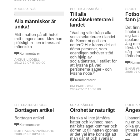
KROPP & SJÄL
POLITIK & SAMHÄLLE
SPORT
Till alla
Fotbol
socialsekreterare i
fann j
Alla människor är
landet
unika!
Det fin
finaler 
"Vad jag ville fråga alla
Mitt i natten på ett hotell
sig fast
socialsekreterare i landet
mitt i ingenstans, klev han
spelare,
är: Sover ni gott om
plötsligt in - en intressant
Jag min
natten? Hur känns det att
människa.
första 
döma personer, som
såg - so
egentligen behöver stöd
Kommentarer
förändra
och hjälp av
ANGUS LIDDELL
socialtjänsten, i stället för
Komme
2012-12-07 07:00:00
att lyssna på vad
personerna säger - och
EINAR W
2008-07-0
lyssna noga?"
Kommentarer
PIA ISAKSSON
2009-02-17 15:36:00
LITTERATUR & POESI
SEX & KÄRLEK
POLITIK
Borttagen artikel
Otrohet är naturligt
Ångest
Borttagen artikel
Nu ska vi inte jämföra
Libanon
katter och kvinnor, men
nu en p
Kommentarer
när kåtslaget kommer och
olika gr
dörren ut till natten öppnas
intresse
BORTTAGEN ANVÄNDARE
är det väl inte konstigt att
Det ger 
2008-06-02 00:51:00
man går ut och svansar