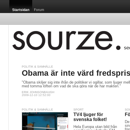
Startsidan
Forum
POLITIK & SAMHÄLLE
Obama är inte värd fredspris
"Obama skiljer sig inte ifrån de politiker vi ogillar, som ljuger 
med tomma löften om vad de ska göra när de har makten."
ERIK JOHNSONBAUGH
2009-12-10 12:52:00
POLITIK & SAMHÄLLE
SPORT
SO
TV4 ljuger för
Fö
svenska folket!
De 
sin
Hela Europa utan bild från
för