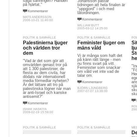
säga sanningen? Handen
Johansson påstår
på hjärtat."
tidningen att hela finalen är
"uppgjord" i och med
Kommentarer
låtordningen.
MATS ANDERSSON
Kommentarer
2006-10-21 11:40:00
WILLIAM BUTT
2005-03-12 14:25:00
POLITIK & SAMHÄLLE
POLITIK & SAMHÄLLE
PO
Palestinierna ljuger
Feminister ljuger om
Si
och världen tror
mäns våld
lj
dem
S
Vi är många som haft det
h
på känn rätt länge - men
"Vad är det som gör att
nu finns svart på vitt.
omvärlden genast tror på
"I
Feminister som snackar
att 1.300 palestinier, de
"F
om våld vet inte vad de
flesta av dem civila, har
Hem
talar om.
dödats när internationell
ege
media förmedlar nyheten?
an
Kommentarer
Är det lättare att tro på
sjä
palestinska lögner när man
BJÖRN LJUNGBERG
sku
2007-07-07 13:38:00
är anti-Israel och kanske
ska
antisemit?"
Kommentarer
RO
ISHAK HASKIYA
200
2009-02-19 15:59:00
POLITIK & SAMHÄLLE
POLITIK & SAMHÄLLE
ME
De