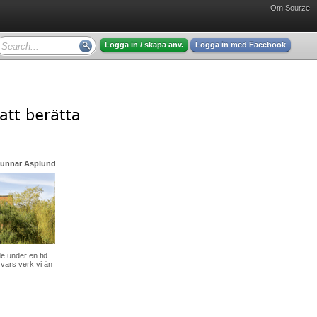
Om Sourze
Logga in / skapa anv.
Logga in med Facebook
Gunnar Asplund - mycket intressant läsning
 under en tid
vars verk vi än