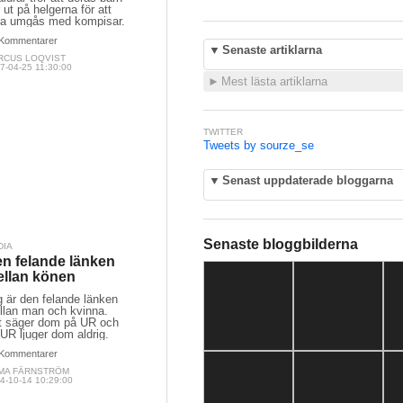
 ut på helgerna för att
ra umgås med kompisar.
Kommentarer
▼
Senaste artiklarna
RCUS LOQVIST
7-04-25 11:30:00
►
Mest lästa artiklarna
TWITTER
Tweets by sourze_se
▼
Senast uppdaterade bloggarna
Senaste bloggbilderna
DIA
n felande länken
llan könen
 är den felande länken
llan man och kvinna.
t säger dom på UR och
UR ljuger dom aldrig.
Kommentarer
MA FÄRNSTRÖM
4-10-14 10:29:00