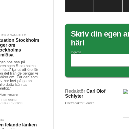
Skriv din egen ar
LITIK & SAMHÄLLE
tuation Stockholm
här!
uger om
tockholms
Ingress:
emlösa
ngen hos oss på
öreningen Stockholms
lösa" tar ut ett öre för
n del från de pengar vi
söker om. För den som
lv har levt på gatan
lle detta kännas
mligt."
Redaktör
Carl Olof
Kommentarer
Schlyter
LF NILSSON
7-06-29 17:36:00
Chefredaktör Sourze
DIA
n felande länken