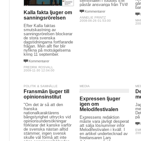
semifinalen i fotbolls EM
går
påstår ansvariga från TV4!
ba
Kommentarer
Kalla fakta ljuger om
sanningsrörelsen
ANNELIE PRINTZ
MA
2008-06-26 01:53:00
200
Efter Kalla faktas
smutskastning av
sanningsrörelsen blockerar
de stora svenska
dagstidningarna fortfarande
frågan. Men allt fler blir
nyfikna på motsägelserna
kring 11 september.
Kommentarer
FREDRIK ROSVALL
2009-11-30 12:04:00
POLITIK & SAMHÄLLE
MEDIA
ME
Fransmän ljuger till
De
opinionsinstitut
me
Expressen ljuger
igen om
"Om det är så att den
Jag
franska
me
Melodifestivalen
nationalkaraktärens
De
bångstyrighet uttrycks vid
på 
Expressens redaktion
opinionsundersökningar
måste vara jävligt desperat
förklarar det kanske varför
att sälja lösnummer inför
de svenska nästan alltid
Melodifestivalen i kväll. I
EM
stämmer, ingen svensk
en artikel undertecknad av
200
skulle väl förmå att inte
freelansaren Lars