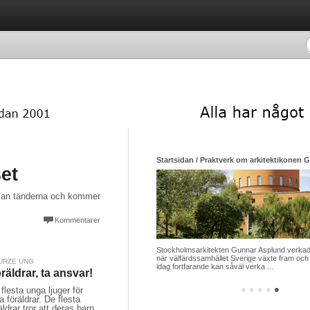
Startsidan / Praktverk om arkitektikonen 
et
mellan tänderna och kommer
Kommentarer
Stockholmsarkitekten Gunnar Asplund verkade
när välfärdssamhället Sverige växte fram och 
URZE UNG
idag fortfarande kan såväl verka ...
räldrar, ta ansvar!
●
●
●
●
●
flesta unga ljuger för
a föräldrar. De flesta
äldrar tror att deras barn