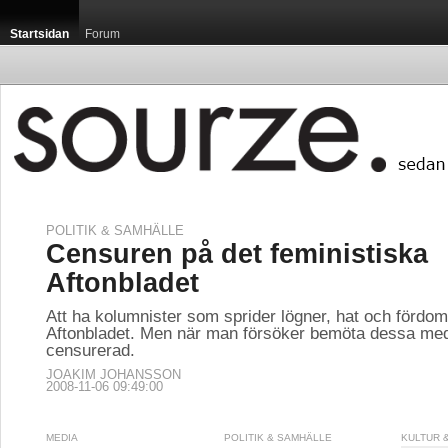
Startsidan
Forum
POLITIK & SAMHÄLLE
Censuren på det feministiska
Aftonbladet
Att ha kolumnister som sprider lögner, hat och fördoma
Aftonbladet. Men när man försöker bemöta dessa med
censurerad.
JOAKIM JOHANSSON
2008-11-06 09:49:00
MEDIA
POLITIK & SAMHÄLLE
KULTUR 