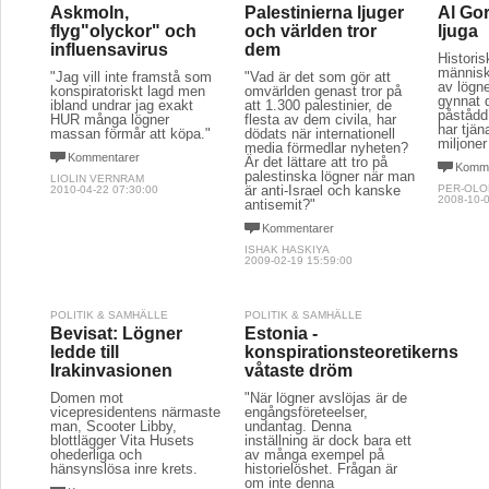
Askmoln,
Palestinierna ljuger
Al Gor
flyg"olyckor" och
och världen tror
ljuga
influensavirus
dem
Historis
människo
"Jag vill inte framstå som
"Vad är det som gör att
av lögne
konspiratoriskt lagd men
omvärlden genast tror på
gynnat 
ibland undrar jag exakt
att 1.300 palestinier, de
påstådd
HUR många lögner
flesta av dem civila, har
har tjän
massan förmår att köpa."
dödats när internationell
miljoner
media förmedlar nyheten?
Kommentarer
Är det lättare att tro på
Komme
palestinska lögner när man
LIOLIN VERNRAM
är anti-Israel och kanske
PER-OLO
2010-04-22 07:30:00
2008-10-0
antisemit?"
Kommentarer
ISHAK HASKIYA
2009-02-19 15:59:00
POLITIK & SAMHÄLLE
POLITIK & SAMHÄLLE
Bevisat: Lögner
Estonia -
ledde till
konspirationsteoretikerns
Irakinvasionen
våtaste dröm
Domen mot
"När lögner avslöjas är de
vicepresidentens närmaste
engångsföreteelser,
man, Scooter Libby,
undantag. Denna
blottlägger Vita Husets
inställning är dock bara ett
ohederliga och
av många exempel på
hänsynslösa inre krets.
historielöshet. Frågan är
om inte denna