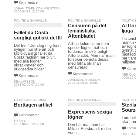
Kommentarer
JOHAN STAËL VON HOLSTEIN
2006-04-13 12:35:00
POLITIK & SAMHÄLLE
POLITIK & SAMHÄLLE
POLITIK
Censuren på det
Al Gor
feministiska
ljuga
Fallet da Costa -
Aftonbladet
sorgligt gotiskt del III
Historis
människo
Att ha kolumnister som
Del tre. "Det slog mig först
av lögne
sprider lögner, hat och
nyligen hur litterärt och
gynnat 
fördomar är okej enligt
tabloidvänligt fallet da
påstådd
Aftonbladet. Men när man
Costa faktiskt har blivit,
har tjän
försöker bemöta dessa
med alla lögner,
miljoner
med fakta blir man
skräckmyter och
censurerad.
suggestiva bilder."
Komme
Kommentarer
PER-OLO
Kommentarer
2008-10-0
JOAKIM JOHANSSON
KIM LARSSON
2008-11-06 09:49:00
2013-03-05 07:00:00
LITTERATUR & POESI
POLITIK & SAMHÄLLE
POLITIK
Borttagen artikel
Steril
Sourz
Expressens sexiga
Kommentarer
lögner
Lord be
OKÄND
ska fra
2007-08-28 12:22:00
Den här matchen har
Mikael Persbrandt redan
Komme
vunnit.
ROGER 