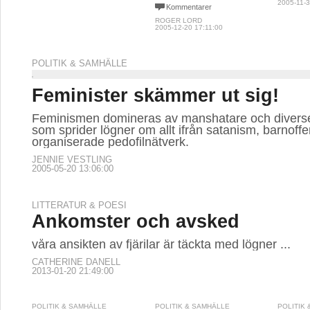
2005-11-3
Kommentarer
ROGER LORD
2005-12-20 17:11:00
POLITIK & SAMHÄLLE
Feminister skämmer ut sig!
Feminismen domineras av manshatare och diverse 
som sprider lögner om allt ifrån satanism, barnoffe
organiserade pedofilnätverk.
JENNIE VESTLING
2005-05-20 13:06:00
LITTERATUR & POESI
Ankomster och avsked
våra ansikten av fjärilar är täckta med lögner ...
CATHERINE DANELL
2013-01-20 21:49:00
POLITIK & SAMHÄLLE
POLITIK & SAMHÄLLE
POLITIK