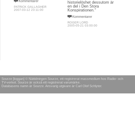
Kommentarer
historielöshet dessutom är
en del i Den Stora
PATRICK GALLAGHER
Konspirationen."
2007-03-12 23:11:00
Kommentarer
ROGER LORD
2005-05-21 03:00:00
Sourze [loggan] © Nättidningen Sourze, ett registrerat massmedium hos Radio- och
TV-verket. Sourze är också ett registrerat varumärke.
Databasens namn är Sourze. Ansvarig utgivare är Carl Olof Schlyter.