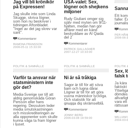
Jag vill bli krönikör
USA-valet: Sex,
på Expressen!
lögner och shejkens
Sanna
miljoner
Jag skulle inte som Linda
Ett komi
Skugge, skriva lögner,
Rudy Giuliani omger sig
faller. 
som hon nu beskriver i
själv med myten om 9/11-
journali
tidningen Aftonbladet.
hjälten, medan han gör
"Inget av det jag skrev var
Komme
affärer med en känd
sant".
beskyddare av Al Qaida
PER HÅN
del 2
2006-06-3
Kommentarer
Kommentarer
RAMONA FRANSSON
2008-05-11 15:33:00
PATRICK GALLAGHER
2007-12-27 10:33:00
POLITIK & SAMHÄLLE
POLITIK & SAMHÄLLE
POLITIK
Sex, 
falsk 
Varför ta ansvar när
Ni är så tråkiga
statsministern inte
Ja kära 
Sagor är till för att söva
faktisk
gör det?
barn och lugna dårar.
Ytterli
Lögner är till för att göra
dömdes 
Media-Sverige ser till att
vuxna människor lyckliga.
allvarli
aldrig genomskåda Göran
Och statistik för att
vara ett 
Persson eller hans
gnugga dig skrämselblå.
rättssam
regering. Dessutom leder
media smutskastningen
Kommentarer
Komme
och misskrediteringen av
JONNY BERG
alla opponenter som skulle
WILLIAM
2006-03-08 19:59:00
kunna våga ta fram lögner
2004-03-0
i ljuset.