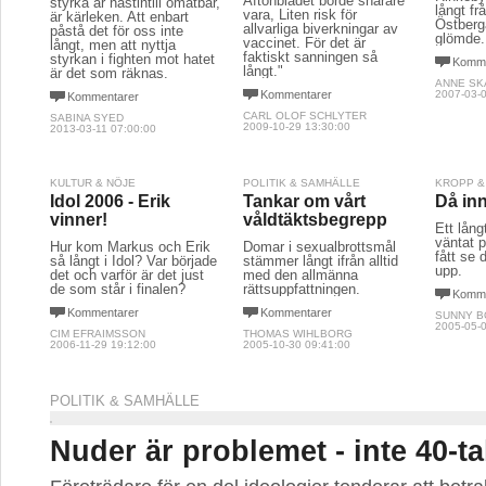
Aftonbladet borde snarare
styrka är nästintill omätbar,
långt fr
vara, Liten risk för
är kärleken. Att enbart
Östberga
allvarliga biverkningar av
påstå det för oss inte
glömde.
vaccinet. För det är
långt, men att nyttja
faktiskt sanningen så
styrkan i fighten mot hatet
Komme
långt."
är det som räknas.
ANNE SK
Kommentarer
2007-03-0
Kommentarer
CARL OLOF SCHLYTER
SABINA SYED
2009-10-29 13:30:00
2013-03-11 07:00:00
KULTUR & NÖJE
POLITIK & SAMHÄLLE
KROPP &
Idol 2006 - Erik
Tankar om vårt
Då in
vinner!
våldtäktsbegrepp
Ett lång
väntat 
Hur kom Markus och Erik
Domar i sexualbrottsmål
fått se 
så långt i Idol? Var började
stämmer långt ifrån alltid
upp.
det och varför är det just
med den allmänna
de som står i finalen?
rättsuppfattningen.
Komme
Kommentarer
Kommentarer
SUNNY 
2005-05-0
CIM EFRAIMSSON
THOMAS WIHLBORG
2006-11-29 19:12:00
2005-10-30 09:41:00
POLITIK & SAMHÄLLE
Nuder är problemet - inte 40-ta