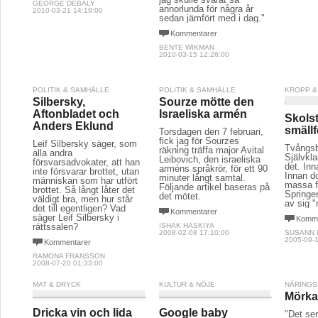
GEORGE DEBALY
annorlunda för några år
2010-03-21 14:19:00
sedan jämfört med i dag."
Kommentarer
BENTE WIKMAN
2010-03-15 12:26:00
POLITIK & SAMHÄLLE
POLITIK & SAMHÄLLE
KROPP &
Silbersky,
Sourze mötte den
Aftonbladet och
Israeliska armén
Skolst
Anders Eklund
smällf
Torsdagen den 7 februari,
fick jag för Sourzes
Leif Silbersky säger, som
Tvångsb
räkning träffa major Avital
alla andra
Självkl
Leibovich, den israeliska
försvarsadvokater, att han
det. Inn
arméns språkrör, för ett 90
inte försvarar brottet, utan
Innan d
minuter långt samtal.
människan som har utfört
massa f
Följande artikel baseras på
brottet. Så långt låter det
Springe
det mötet.
väldigt bra, men hur står
av sig "
det till egentligen? Vad
Kommentarer
säger Leif Silbersky i
Komme
rättssalen?
ISHAK HASKIYA
2008-02-08 17:10:00
SUSANN
2005-09-1
Kommentarer
RAMONA FRANSSON
2008-07-20 01:33:00
MAT & DRYCK
KULTUR & NÖJE
NÄRINGS
Mörka 
Dricka vin och lida
Google baby
"Det ser 