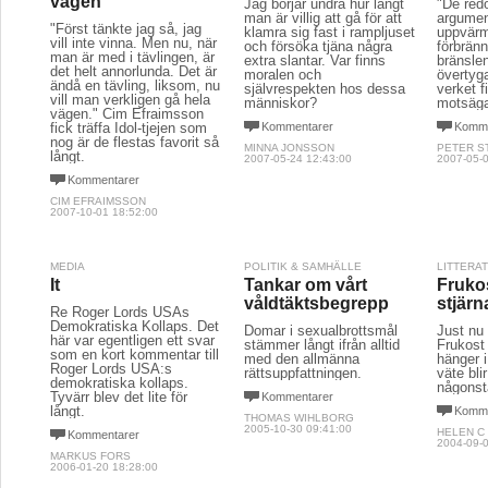
vägen"
Jag börjar undra hur långt
"De red
man är villig att gå för att
argumen
"Först tänkte jag så, jag
klamra sig fast i rampljuset
uppvärm
vill inte vinna. Men nu, när
och försöka tjäna några
förbränn
man är med i tävlingen, är
extra slantar. Var finns
bränslen
det helt annorlunda. Det är
moralen och
övertyga
ändå en tävling, liksom, nu
självrespekten hos dessa
verket f
vill man verkligen gå hela
människor?
motsäga
vägen." Cim Efraimsson
fick träffa Idol-tjejen som
Kommentarer
Komme
nog är de flestas favorit så
MINNA JONSSON
PETER S
långt.
2007-05-24 12:43:00
2007-05-0
Kommentarer
CIM EFRAIMSSON
2007-10-01 18:52:00
MEDIA
POLITIK & SAMHÄLLE
LITTERA
It
Tankar om vårt
Fruko
våldtäktsbegrepp
stjärn
Re Roger Lords USAs
Demokratiska Kollaps. Det
Domar i sexualbrottsmål
Just nu
här var egentligen ett svar
stämmer långt ifrån alltid
Frukost 
som en kort kommentar till
med den allmänna
hänger 
Roger Lords USA:s
rättsuppfattningen.
väte blir
demokratiska kollaps.
någonst
Tyvärr blev det lite för
Kommentarer
långt.
Komme
THOMAS WIHLBORG
2005-10-30 09:41:00
HELEN C
Kommentarer
2004-09-0
MARKUS FORS
2006-01-20 18:28:00