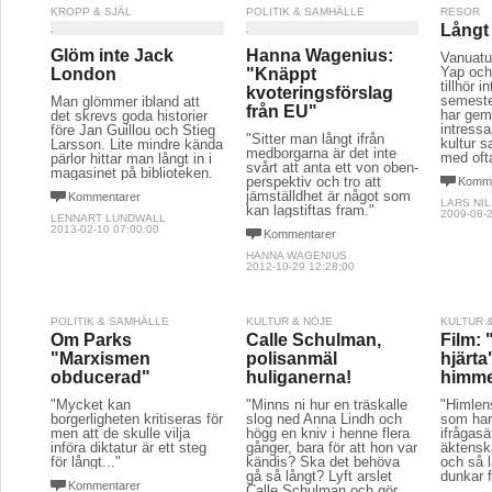
KROPP & SJÄL
POLITIK & SAMHÄLLE
RESOR
Långt 
Glöm inte Jack
Hanna Wagenius:
Vanuatu
Yap och 
London
"Knäppt
tillhör i
kvoteringsförslag
semeste
Man glömmer ibland att
från EU"
har gem
det skrevs goda historier
intressa
före Jan Guillou och Stieg
"Sitter man långt ifrån
kultur s
Larsson. Lite mindre kända
medborgarna är det inte
med oft
pärlor hittar man långt in i
svårt att anta ett von oben-
magasinet på biblioteken.
perspektiv och tro att
Komme
jämställdhet är något som
Kommentarer
LARS NI
kan lagstiftas fram."
2009-08-2
LENNART LUNDWALL
2013-02-10 07:00:00
Kommentarer
HANNA WAGENIUS
2012-10-29 12:28:00
POLITIK & SAMHÄLLE
KULTUR & NÖJE
KULTUR 
Om Parks
Calle Schulman,
Film:
"Marxismen
polisanmäl
hjärta"
obducerad"
huliganerna!
himme
"Mycket kan
"Minns ni hur en träskalle
"Himlens
borgerligheten kritiseras för
slog ned Anna Lindh och
som har
men att de skulle vilja
högg en kniv i henne flera
ifrågasä
införa diktatur är ett steg
gånger, bara för att hon var
äktenska
för långt..."
kändis? Ska det behöva
och så 
gå så långt? Lyft arslet
dunkar f
Kommentarer
Calle Schulman och gör