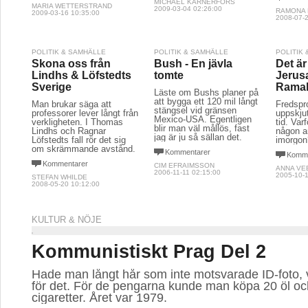
MICHAEL KARNERFORS
MARIA WETTERSTRAND
2009-03-04 02:26:00
RAMONA
2009-03-16 10:35:00
2008-07-2
POLITIK & SAMHÄLLE
POLITIK & SAMHÄLLE
POLITIK
Skona oss från
Bush - En jävla
Det är
Lindhs & Löfstedts
tomte
Jerus
Sverige
Ramal
Läste om Bushs planer på
att bygga ett 120 mil långt
Man brukar säga att
Fredspr
stängsel vid gränsen
professorer lever långt från
uppskju
Mexico-USA. Egentligen
verkligheten. I Thomas
tid. Var
blir man väl mållös, fast
Lindhs och Ragnar
någon a
jag är ju så sällan det.
Löfstedts fall rör det sig
imorgon
om skrämmande avstånd.
Kommentarer
Komme
Kommentarer
CIM EFRAIMSSON
ANNA VE
2006-11-11 02:15:00
2005-10-1
STEFAN WHILDE
2008-05-20 10:12:00
KULTUR & NÖJE
Kommunistiskt Prag Del 2
Hade man långt hår som inte motsvarade ID-foto, v
för det. För de pengarna kunde man köpa 20 öl oc
cigaretter. Året var 1979.