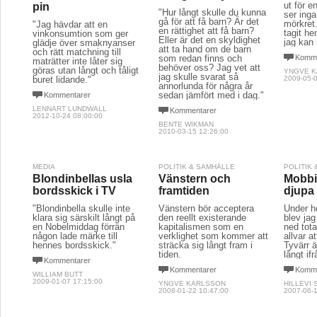
ut för 
pin
"Hur långt skulle du kunna
ser inga
gå för att få barn? Är det
mörkret.
"Jag hävdar att en
en rättighet att få barn?
tagit he
vinkonsumtion som ger
Eller är det en skyldighet
jag kan 
glädje över smaknyanser
att ta hand om de barn
och rätt matchning till
som redan finns och
Komme
maträtter inte låter sig
behöver oss? Jag vet att
göras utan långt och tåligt
YNGVE 
jag skulle svarat så
buret lidande."
2009-05-0
annorlunda för några år
sedan jämfört med i dag."
Kommentarer
LENNART LUNDWALL
Kommentarer
2012-10-24 08:00:00
BENTE WIKMAN
2010-03-15 12:26:00
MEDIA
POLITIK & SAMHÄLLE
POLITIK
Blondinbellas usla
Vänstern och
Mobbi
bordsskick i TV
framtiden
djupa 
"Blondinbella skulle inte
Vänstern bör acceptera
Under h
klara sig särskilt långt på
den reellt existerande
blev ja
en Nobelmiddag förrän
kapitalismen som en
ned tota
någon lade märke till
verklighet som kommer att
allvar a
hennes bordsskick."
sträcka sig långt fram i
Tyvärr ä
tiden.
långt if
Kommentarer
Kommentarer
Komme
WILLIAM BUTT
2009-01-07 17:15:00
YNGVE KARLSSON
HILLEVI
2008-01-22 10:47:00
2007-06-1