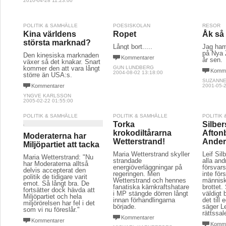
2010-04-28 11:23:00
POLITIK & SAMHÄLLE
POESISKOLAN
RESOR
Kina världens
Ropet
Åk så 
största marknad?
Långt bort.....
Jag ham
på Nya 
Den kinesiska marknaden
Kommentarer
år sen.
växer så det knakar. Snart
kommer den att vara långt
GUN LUNDBERG
Komme
2004-08-02 13:18:00
större än USA:s.
SUZANNE
Kommentarer
2001-05-2
YNGVE KARLSSON
2005-02-22 01:55:00
POLITIK & SAMHÄLLE
POLITIK & SAMHÄLLE
POLITIK
Torka
Silber
krokodiltårarna
Afton
Moderaterna har
Wetterstrand!
Ander
Miljöpartiet att tacka
Maria Wetterstrand skyller
Leif Si
Maria Wetterstrand: "Nu
strandade
alla and
har Moderaterna alltså
energiöverläggningar på
försvars
delvis accepterat den
regeringen. Men
inte för
politik de tidigare varit
Wetterstrand och hennes
människ
emot. Så långt bra. De
fanatiska kärnkraftshatare
brottet.
fortsätter dock hävda att
i MP stängde dörren långt
väldigt 
Miljöpartiet och hela
innan förhandlingarna
det till
miljörörelsen har fel i det
började.
säger Le
som vi nu föreslår."
rättssal
Kommentarer
Kommentarer
Komme