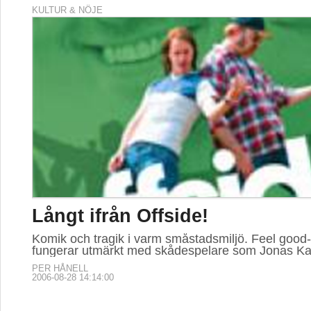
KULTUR & NÖJE
Långt ifrån Offside!
Komik och tragik i varm småstadsmiljö. Feel good-f
fungerar utmärkt med skådespelare som Jonas Ka
PER HÅNELL
2006-08-28 14:14:00