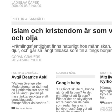
LADISLAV ČAPEK
2004-09-03 21:44:00
POLITIK & SAMHÄLLE
Islam och kristendom är som v
och olja
Främlingsfientlighet finns naturligt hos människan
djur, och går så långt tillbaka som till alltings börja
GÖRAN GRAUERS
2012-12-04 07:00:00
POLITIK & SAMHÄLLE
KULTUR & NÖJE
KROPP &
Avgå Beatrice Ask!
Mitt li
Kyrko
Google baby
"Varken Sverige eller
Moderaterna har råd med
Närmast
"Hur långt skulle du kunna
en justitieminister som vill
kyrkogå
gå för att få barn? Är det
gå så långt i jakten på
kyrka s
en rättighet att få barn?
misstänkta sexköpare att
håll.
Eller är det en skyldighet
grundläggande
att ta hand om de barn
rättsprinciper åsidosätts."
Komme
som redan finns och
JAN BRU
Kommentarer
behöver oss? Jag vet att
2008-08-1
jag skulle svarat så