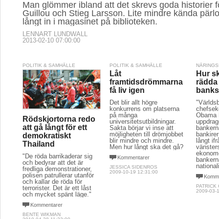
Man glömmer ibland att det skrevs goda historier 
Guillou och Stieg Larsson. Lite mindre kända pärlo
långt in i magasinet på biblioteken.
LENNART LUNDWALL
2013-02-10 07:00:00
POLITIK & SAMHÄLLE
POLITIK & SAMHÄLLE
NÄRINGS
Låt
Hur s
framtidsdrömmarna
rädda
få liv igen
banks
Det blir allt högre
"Världs
konkurrens om platserna
chefsek
på många
Obama h
Rödskjortorna redo
universitetsutbildningar.
uppdrag
att gå långt för ett
Sakta börjar vi inse att
bankern
möjligheten till drömjobbet
bankirer
demokratiskt
blir mindre och mindre.
långt if
Thailand
Men hur långt ska det gå?
vänster
ekonome
"De röda barrikaderar sig
Kommentarer
bankerna
och bedyrar att det är
national
JESSICA SIDENROS
fredliga demonstrationer,
2009-10-19 12:31:00
polisen patrullerar utanför
Komme
och kallar de röda för
PATRICK
terrorister. Det är ett låst
2009-03-1
och mycket spänt läge."
Kommentarer
BENTE WIKMAN