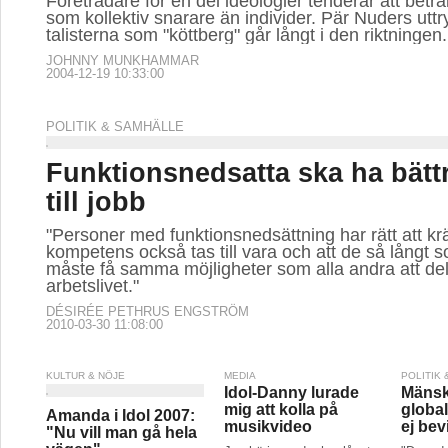
Företrädare för en del ideologier tenderar att betr
som kollektiv snarare än individer. Pär Nuders utt
talisterna som "köttberg" går långt i den riktningen.
JOHNNY MUNKHAMMAR
2004-12-19 10:33:00
POLITIK & SAMHÄLLE
Funktionsnedsatta ska ha bätt
till jobb
"Personer med funktionsnedsättning har rätt att kr
kompetens också tas till vara och att de så långt s
måste få samma möjligheter som alla andra att del
arbetslivet."
DÉSIRÉE PETHRUS ENGSTRÖM
2010-03-30 11:08:00
KULTUR & NÖJE
MEDIA
POLITIK
Idol-Danny lurade
Mänskl
mig att kolla på
globa
Amanda i Idol 2007:
musikvideo
ej bev
"Nu vill man gå hela