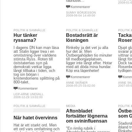
rådhuset..."
2009-01-0
Kommentarer
SUNNY BÖRJESSON
2009-06-04 14:49:00
POLITIK & SAMHÄLLE
POLITIK & SAMHÄLLE
POLITIK
Hur tänker
Bostadsrätt är
Tackar
ryssarna?
lösningen
Rose
I dagens DN kan man läsa
Rinkeby ja det vet ju alla
Djupt g
att Stalin ligger trea i en
hur det är. Men
svarar p
omröstning över världens
Östbergahöjden tio minuter
vittnar 
största Ryss. Roten till
till medborgarplatsen,
långt fö
öststaternas syn på
ligger inte långt efter. Hotar
Dock ta
demokrati verkar ligga
med att döda mina hundar.
Rosenbe
långt tillbaka i tiden, och
Köp era lägenheter!
tydligen 
tog sin början i
Kommentarer
Komme
kristendomens splittring på
800-talet.
ANNE SKÅNER
ANNE SK
2008-05-25 03:02:00
2007-05-0
Kommentarer
LEIF-ARNE UNDVALL
2008-12-29 13:02:00
POLITIK & SAMHÄLLE
MEDIA
POLITIK
Aftonbladet
Östber
fortsätter lögnerna
som G
När hatet övervinns
om svininfluensan
Stadsnä
Hat är ett starkt ord. Men
ibland tr
"En rimlig rubrik i
ett ord vars omfattning och
Rinkeby 