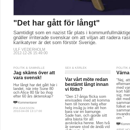
"Det har gått för långt"
Samtidigt som en nazist får plats i kommunfullmäktige
gnäller irriterade svenskar om att viljan att radera ras
karikatyrer är det som förstör Sverige.
ULF VEDERHOLM
2012-12-26 15:49:00
POLITIK & SAMHÄLLE
SEX & KÄRLEK
POLITIK
Jag skäms över att
Värna 
vara svensk!
Var vårt möte redan
"Nej, a
efterna
bestämt långt innan
Hur långt har det gått här i
med vara
landet, när inte Sune 80
vi fötts?
kort håll
och Alice 80 får bo ihop
sig, men
efter 60 års äktenskap?
"Den 17-åriga flicka som
det med
envisades med att komma
sammanh
Kommentarer
hem till honom helg efter
folket e
helg insåg ju inte att hon
PIA ISAKSSON
samman
2010-04-09 13:17:00
bara var en barnunge.
invandr
Sade han, och gjorde sitt
om."
allra bästa för att
avskräcka henne. Men två
Komme
år senare stod de ändå vid
ARNE H