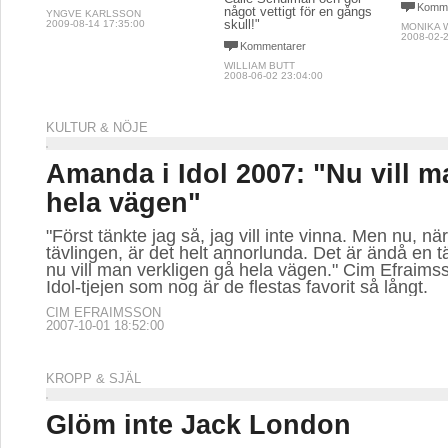
Komme
något vettigt för en gångs
YNGVE KARLSSON
skull!"
2009-08-14 17:35:00
MONIKA 
2008-02-2
Kommentarer
WILLIAM BUTT
2008-06-02 23:04:00
KULTUR & NÖJE
Amanda i Idol 2007: "Nu vill m
hela vägen"
"Först tänkte jag så, jag vill inte vinna. Men nu, n
tävlingen, är det helt annorlunda. Det är ändå en tä
nu vill man verkligen gå hela vägen." Cim Efraimsso
Idol-tjejen som nog är de flestas favorit så långt.
CIM EFRAIMSSON
2007-10-01 18:52:00
KROPP & SJÄL
Glöm inte Jack London