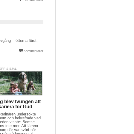
gång - fötterna först,
Kommentarer
OPP & SJÄL
g blev tvungen att
kariera för Gud
eterinären undersökte
nom och bekräftade vad
 redan visste: Bamse
ns inte mer. Att lämna
nom där var svårt när
n såg så levande ut.