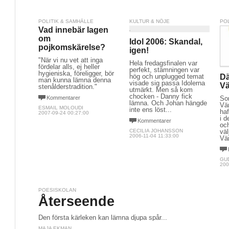
POLITIK & SAMHÄLLE
KULTUR & NÖJE
PO
Vad innebär lagen
om
Idol 2006: Skandal,
pojkomskärelse?
igen!
"När vi nu vet att inga
Hela fredagsfinalen var
fördelar alls, ej heller
perfekt, stämningen var
hygieniska, föreligger, bör
hög och unplugged temat
Dä
man kunna lämna denna
visade sig passa Idolerna
Vä
stenålderstradition."
utmärkt. Men så kom
chocken - Danny fick
Kommentarer
So
lämna. Och Johan hängde
Vän
ESMAIL MOLOUDI
inte ens löst...
haf
2007-09-24 00:27:00
i d
Kommentarer
oc
CECILIA JOHANSSON
väl
2006-11-04 11:33:00
Vän
GU
200
POESISKOLAN
Återseende
Den första kärleken kan lämna djupa spår...
MAJA EKMAN