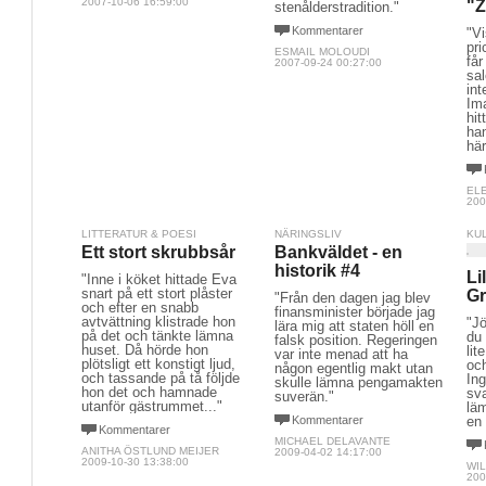
2007-10-06 16:59:00
"
stenålderstradition."
Kommentarer
"V
pri
ESMAIL MOLOUDI
får
2007-09-24 00:27:00
sal
int
Ima
hi
han
här
EL
200
LITTERATUR & POESI
NÄRINGSLIV
KU
Ett stort skrubbsår
Bankväldet - en
historik #4
Li
"Inne i köket hittade Eva
snart på ett stort plåster
Gr
"Från den dagen jag blev
och efter en snabb
finansminister började jag
avtvättning klistrade hon
"Jö
lära mig att staten höll en
på det och tänkte lämna
du
falsk position. Regeringen
huset. Då hörde hon
lit
var inte menad att ha 
plötsligt ett konstigt ljud,
och
någon egentlig makt utan
och tassande på tå följde
Ing
skulle lämna pengamakten
hon det och hamnade
sv
suverän."
utanför gästrummet..."
läm
Kommentarer
en 
Kommentarer
MICHAEL DELAVANTE
ANITHA ÖSTLUND MEIJER
2009-04-02 14:17:00
2009-10-30 13:38:00
WIL
200