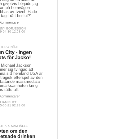
 givetvis började jag
dan på hemvägen
bbas av tvivel. Hade
 tagit rätt beslut?"
Kommentarer
NNY BÖRJESSON
9-04-30 12:58:00
LTUR & NÖJE
n City - ingen
ats för Jacko!
t Michael Jackson
ner sig tvingad att
mna sitt hemland USA är
 tragisk efterspel av den
fattande massmediala
pmärksamheten kring
s rättsfall.
Kommentarer
LIAM BUTT
5-06-21 02:28:00
LITIK & SAMHÄLLE
ten om den
etsade drinken