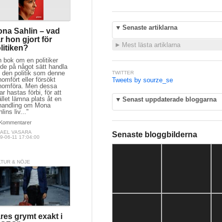
▼
Senaste artiklarna
na Sahlin – vad
r hon gjort för
Visa:
Hela sourze.se
litiken?
Startsidan
:
Gourmetresa till Antwe
Luxemburg
 bok om en politiker
Startsidan
:
Forever Piaf - svårt at
de på något sätt handla
på något
 den politik som denne
Startsidan
:
Tre kulinariska nedslag
omfört eller försökt
sommaren 2021 – Aten, Split och 
nomföra. Men dessa
ar hastas förbi, för att
Startsidan
:
De socialt, ofrivilligt is
ället lämna plats åt en
finns kvar - även utan Corona-restr
handling om Mona
Startsidan
:
ABBA och Streisand i 
lins liv..."
symbios
Kommentarer
Startsidan
:
Tre spännande kulinari
nedslag i Sommarsverige
KAEL VASARA
9-06-11 17:04:00
Startsidan
:
Mobbningens konsekve
år senare
Startsidan
:
Nygamla musiknyheter
och Marc Almond
LTUR & NÖJE
Startsidan
:
Skandinaviska märken 
vägen
Startsidan
:
Sourze 20 år!
Startsidan
:
Skönt för både kropp o
►
Mest lästa artiklarna
res grymt exakt i