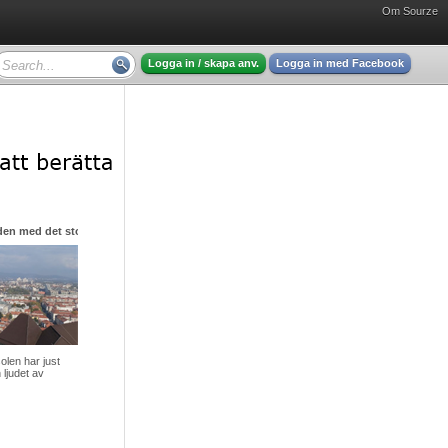
Om Sourze
Logga in / skapa anv.
Logga in med Facebook
den med det stora hjärtat
olen har just
 ljudet av