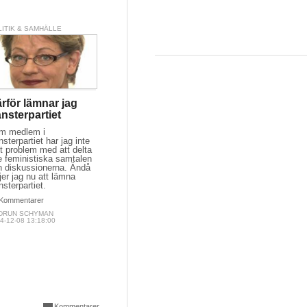
Skriv din egen ar
här!
LITIK & SAMHÄLLE
Ingress:
rför lämnar jag
nsterpartiet
m medlem i
Redaktör
Carl Olof
sterpartiet har jag inte
Schlyter
t problem med att delta
e feministiska samtalen
Chefredaktör Sourze
h diskussionerna. Ändå
jer jag nu att lämna
sterpartiet.
Kommentarer
DRUN SCHYMAN
4-12-08 13:18:00
Kommentarer