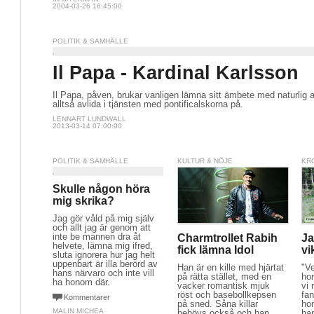
2004-03-26 16:45:00
POLITIK & SAMHÄLLE
Il Papa - Kardinal Karlsson
Il Papa, påven, brukar vanligen lämna sitt ämbete med naturlig av
alltså avlida i tjänsten med pontificalskorna på.
LENNART LUNDWALL
2013-03-14 07:00:00
POLITIK & SAMHÄLLE
KULTUR & NÖJE
KR
Skulle någon höra
mig skrika?
Jag gör våld på mig själv
och allt jag är genom att
inte be mannen dra åt
Charmtrollet Rabih
Ja
helvete, lämna mig ifred,
fick lämna Idol
vi
sluta ignorera hur jag helt
uppenbart är illa berörd av
Han är en kille med hjärtat
"V
hans närvaro och inte vill
på rätta stället, med en
ho
ha honom där.
vacker romantisk mjuk
vi
röst och basebollkepsen
fan
Kommentarer
på sned. Såna killar
ho
MALIN MICHEA
behövs också och han
ha