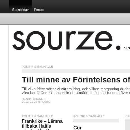
Startsidan
Forum
POLITIK & SAMHÄLLE
Till minne av Förintelsens of
Till vilka idéer sätter vi vår tro idag, och vilken morgondag är det 
våra barn? Den 27 januari är ett utmärkt tillfälle att fundera över 
HENRY BRONETT
2013-01-27 07:00:00
POLITIK & SAMHÄLLE
POLITIK & SAMHÄLLE
KU
Frankrike – Lämna
tillbaka Haitis
Gör