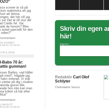
ZOZO"
issa scener är så på
TWITTER
cken realistiska att jag
Tweets by sourze_se
 lust att lämna
ongen; det här vill jag
e se! Det är till stor del
▼
Senast uppdaterade bloggarna
d Credis fel. Var
ttade de honom? Blev
 avlad speciellt för den
 rollen?"
Senaste bloggbilderna
Kommentarer
ENI SCHMIDT
5-09-02 10:16:00
LTUR & NÖJE
ll-Babs 70 år:
attis gumman!
sses Barbro, vad håller
 på med?, frågade jag
e halvt irriterad. Vi står
 väntar på dig i studion
alunda gosse lille,
arade hon inte kan man
na köket så här efter
fika!"
Kommentarer
LIAM BUTT
8-03-09 15:49:00