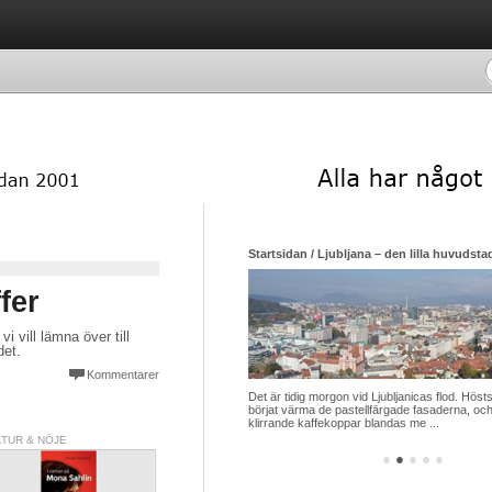
Startsidan / Ljubljana – den lilla huvudsta
fer
vi vill lämna över till
det.
Kommentarer
Det är tidig morgon vid Ljubljanicas flod. Hösts
börjat värma de pastellfärgade fasaderna, och
klirrande kaffekoppar blandas me ...
LTUR & NÖJE
●
●
●
●
●