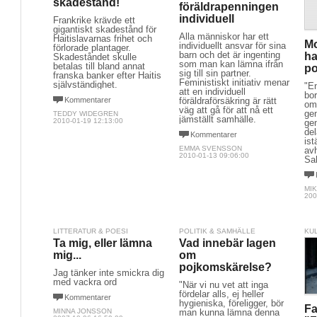
skadestånd!
föräldrapenningen
individuell
Frankrike krävde ett
gigantiskt skadestånd för
Alla människor har ett
Haitislavarnas frihet och
Mo
individuellt ansvar för sina
förlorade plantager.
barn och det är ingenting
ha
Skadeståndet skulle
som man kan lämna ifrån
betalas till bland annat
po
sig till sin partner.
franska banker efter Haitis
Feministiskt initiativ menar
självständighet.
"En
att en individuell
bor
Kommentarer
föräldraförsäkring är rätt
om
väg att gå för att nå ett
gen
TEDDY WIDEGREN
jämställt samhälle.
2010-01-19 12:13:00
ge
del
Kommentarer
ist
EMMA SVENSSON
av
2010-01-13 09:06:00
Sah
MI
200
LITTERATUR & POESI
POLITIK & SAMHÄLLE
KU
Ta mig, eller lämna
Vad innebär lagen
mig...
om
pojkomskärelse?
Jag tänker inte smickra dig
med vackra ord
"När vi nu vet att inga
fördelar alls, ej heller
Kommentarer
hygieniska, föreligger, bör
Fa
MINNA JONSSON
man kunna lämna denna