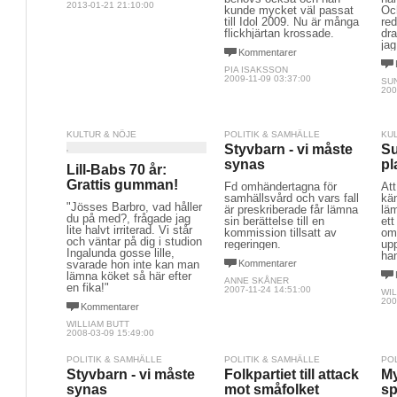
2013-01-21 21:10:00
kunde mycket väl passat
Och
till Idol 2009. Nu är många
re
flickhjärtan krossade.
dra
jag
Kommentarer
PIA ISAKSSON
2009-11-09 03:37:00
SU
200
KULTUR & NÖJE
POLITIK & SAMHÄLLE
KU
Styvbarn - vi måste
Su
synas
pl
Lill-Babs 70 år:
Grattis gumman!
Fd omhändertagna för
At
samhällsvård och vars fall
kän
"Jösses Barbro, vad håller
är preskriberade får lämna
lä
du på med?, frågade jag
sin berättelse till en
ett
lite halvt irriterad. Vi står
kommission tillsatt av
om
och väntar på dig i studion
regeringen.
up
Ingalunda gosse lille,
han
svarade hon inte kan man
Kommentarer
lämna köket så här efter
ANNE SKÅNER
en fika!"
2007-11-24 14:51:00
WIL
200
Kommentarer
WILLIAM BUTT
2008-03-09 15:49:00
POLITIK & SAMHÄLLE
POLITIK & SAMHÄLLE
PO
Styvbarn - vi måste
Folkpartiet till attack
My
synas
mot småfolket
sp