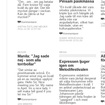
Pinsam påskmässa
"Om…om…om jag betalar
Jag
då. Fem kronor för varje
och
"En kväll råkade det vara
kväll du gör det. Det blir
för
ortodox påskmässa. Vi
mycket pengar i veckan.
tr
köpte ljus och hängde på.
Kan du räkna ut hur
all
Jag sade till min käre att
mycket?"
detta inte var
Kommentarer
avgudadyrkan, vilket han
LI
hävdade, utan en
200
ANITHA ÖSTLUND MEIJER
kulturupplevelse."
2011-12-30 12:57:00
Kommentarer
SUNNY BÖRJESSON
2010-04-08 13:51:00
RESOR
MEDIA
PO
Manila: "Jag sade
AB
nej - som alla
fö
Expressen ljuger
torrbollar"
igen om
Ja
Ul
Melodifestivalen
"Det vimlar av
And
prostituerade också. En
Ly
Expressens redaktion
kommer emot mig en kväll
Fäl
måste vara jävligt desperat
på en av neonljus upplyst
si
att sälja lösnummer inför
gata. Hello Sir. Nice
för
Melodifestivalen i kväll. I
meeting you Sir. My name
Bo
en artikel undertecknad av
is April. Im a nice lady. I
hål
freelansaren Lars
will make fell good if you
fö
Johansson påstår
let me Sir."
Sy
tidningen att hela finalen är
Kommentarer
"uppgjord" i och med
låtordningen.
JAN WIBERG