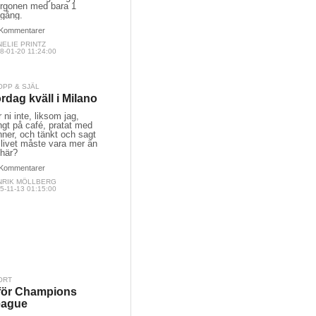
rgonen med bara 1
gång.
Kommentarer
ELIE PRINTZ
8-01-20 11:24:00
OPP & SJÄL
rdag kväll i Milano
 ni inte, liksom jag,
gt på café, pratat med
ner, och tänkt och sagt
 livet måste vara mer än
 här?
Kommentarer
NRIK MÖLLBERG
5-11-13 01:15:00
ORT
för Champions
eague