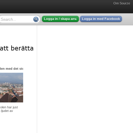
Om Sourze
Logga in / skapa anv.
Logga in med Facebook
den med det stora hjärtat
olen har just
 ljudet av