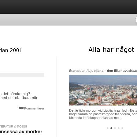
Startsidan / Ljubljana – den lilla huvudsta
an det hända mig?
 med det ofattbara när
Kommentarer
Det är tidig morgon vid Ljubljanicas flod. Hösts
börjat värma de pastellfärgade fasaderna, och
klirrande kaffekoppar blandas me ...
TERATUR & POESI
●
●
●
●
●
insessa av mörker