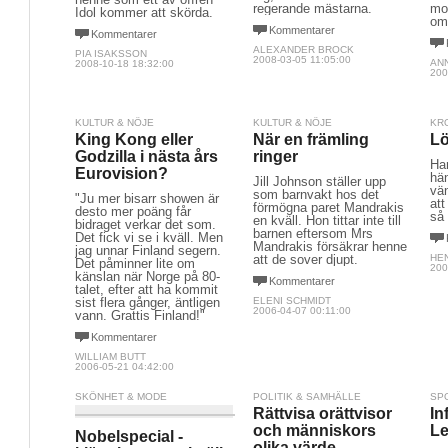
regerande mästarna.
mo
Idol kommer att skörda.
om
Kommentarer
Kommentarer
ALEXANDER BROCK
PIA ISAKSSON
2008-03-05 11:05:00
ANN
2008-10-18 18:32:00
200
KULTUR & NÖJE
KULTUR & NÖJE
KR
King Kong eller
När en främling
Lö
Godzilla i nästa års
ringer
Har
Eurovision?
hän
Jill Johnson ställer upp
vän
som barnvakt hos det
"Ju mer bisarr showen är
att
förmögna paret Mandrakis
desto mer poäng får
så
en kväll. Hon tittar inte till
bidraget verkar det som.
barnen eftersom Mrs
Det fick vi se i kväll. Men
Mandrakis försäkrar henne
jag unnar Finland segern.
att de sover djupt.
HE
Det påminner lite om
200
känslan när Norge på 80-
Kommentarer
talet, efter att ha kommit
sist flera gånger, äntligen
ELENI SCHMIDT
2006-04-07 00:11:00
vann. Grattis Finland!"
Kommentarer
WILLIAM BUTT
2006-05-21 04:42:00
SKÖNHET & MODE
POLITIK & SAMHÄLLE
SP
Rättvisa orättvisor
In
och människors
L
Nobelspecial -
olika värde