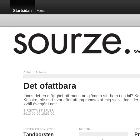
Startsidan
Forum
KROPP & SJÄL
Det ofattbara
Finns det en möjlighet att man kan glömma sitt barn i en bil? K
Kanske, blir mitt svar efter att jag rannsakat mig själv. Jag lider
kväll övergår i natt.
BIRGITTA STIEFLER
2013-05-09 15:55:00
LITTERATUR & POESI
RESOR
LIT
Tandborsten
Pr