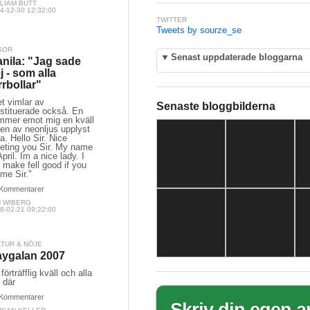
LIAM BUTT
4-12-30 12:32:00
TWITTER
Tweets by sourze_se
SOR
▼
Senast uppdaterade bloggarna
nila: "Jag sade
j - som alla
rrbollar"
t vimlar av
Senaste bloggbilderna
ostituerade också. En
mmer emot mig en kväll
en av neonljus upplyst
a. Hello Sir. Nice
eting you Sir. My name
April. Im a nice lady. I
l make fell good if you
 me Sir."
Kommentarer
N WIBERG
8-02-21 09:22:00
LTUR & NÖJE
ygalan 2007
förträfflig kväll och alla
 där
Kommentarer