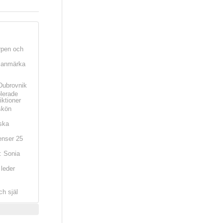
rpen och
t anmärka
Dubrovnik
olerade
iktioner
skön
ska
nser 25
: Sonia
leder
ch själ