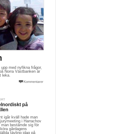
m
e upp med nyfikna frågor,
på Norra Västbanken är
t leka.
Kommentarer
ORT
lnordiskt på
llen
nt igår kväll hade man
 jurymeeting i Harrachov
r man bestämde sig för
t köra gårdagens
tällda tävling idag på