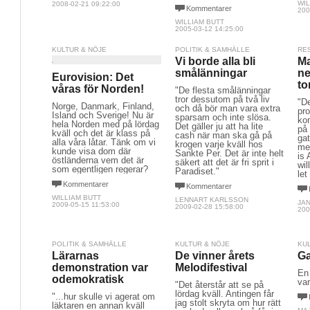
WIL
2008-02-21 09:22:00
Kommentarer
200
WILLIAM BUTT
2005-03-12 14:25:00
KULTUR & NÖJE
POLITIK & SAMHÄLLE
RE
Vi borde alla bli
Ma
smålänningar
ne
Eurovision: Det
to
våras för Norden!
"De flesta smålänningar
tror dessutom på två liv
"De
Norge, Danmark, Finland,
och då bör man vara extra
pr
Island och Sverige! Nu är
sparsam och inte slösa.
ko
hela Norden med på lördag
Det gäller ju att ha lite
på 
kväll och det är klass på
cash när man ska gå på
gat
alla våra låtar. Tänk om vi
krogen varje kväll hos
me
kunde visa dom där
Sankte Per. Det är inte helt
is 
östländerna vem det är
säkert att det är fri sprit i
wil
som egentligen regerar?
Paradiset."
let
Kommentarer
Kommentarer
WILLIAM BUTT
LENNART KARLSSON
JA
2009-05-15 11:53:00
2009-02-28 15:58:00
200
POLITIK & SAMHÄLLE
KULTUR & NÖJE
KU
Lärarnas
De vinner årets
Ga
demonstration var
Melodifestival
En 
odemokratisk
var
"Det återstår att se på
lördag kväll. Antingen får
"...hur skulle vi agerat om
jag stolt skryta om hur rätt
läktaren en annan kväll