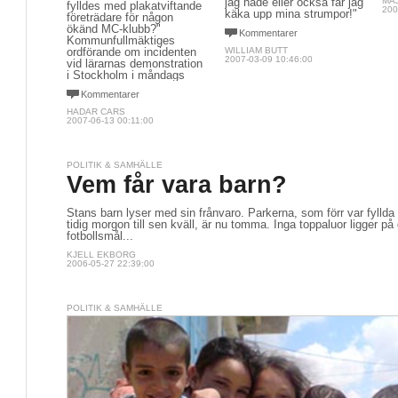
jag hade eller också får jag
MA
fylldes med plakatviftande
200
käka upp mina strumpor!"
företrädare för någon
ökänd MC-klubb?"
Kommentarer
Kommunfullmäktiges
ordförande om incidenten
WILLIAM BUTT
2007-03-09 10:46:00
vid lärarnas demonstration
i Stockholm i måndags
Kommentarer
HADAR CARS
2007-06-13 00:11:00
POLITIK & SAMHÄLLE
Vem får vara barn?
Stans barn lyser med sin frånvaro. Parkerna, som förr var fyllda
tidig morgon till sen kväll, är nu tomma. Inga toppaluor ligger p
fotbollsmål...
KJELL EKBORG
2006-05-27 22:39:00
POLITIK & SAMHÄLLE