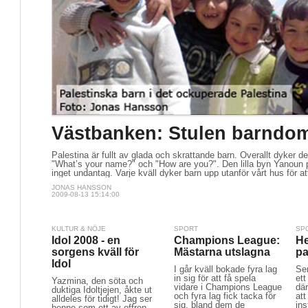
Västbanken: Stulen barndo
Palestina är fullt av glada och skrattande barn. Överallt dyker d
"What’s your name?" och "How are you?". Den lilla byn Yanoun 
inget undantag. Varje kväll dyker barn upp utanför vårt hus för at
JONAS HANSSON
2009-08-13 15:14:00
KULTUR & NÖJE
SPORT
SP
Idol 2008 - en
Champions League:
He
sorgens kväll för
Mästarna utslagna
pa
Idol
I går kväll bokade fyra lag
Se
in sig för att få spela
ett
Yazmina, den söta och
vidare i Champions League
dä
duktiga Idoltjejen, åkte ut
och fyra lag fick tacka för
at
alldeles för tidigt! Jag ser
sig, bland dem de
ins
henne som ett av offren