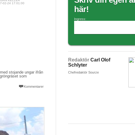
Skriv din egen ar
JSAN KELLER
7-02-24 17:01:00
här!
Ingress:
Redaktör
Carl Olof
Schlyter
 med stojande ungar ifrån
Chefredaktör Sourze
å gröngräset som
Kommentarer