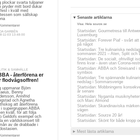
 plockar svarta tulpaner
 pryder mitt bord dukar
 fest i kväll med
istessen som sällskap
▼
Senaste artiklarna
ena
Visa:
Hela sourze.se
Kommentarer
Startsidan
:
Gourmetresa till Antwe
NDA GARBÉN
Luxemburg
8-11-03 13:48:00
Startsidan
:
Forever Piaf - svårt at
på något
Startsidan
:
Tre kulinariska nedslag
sommaren 2021 – Aten, Split och 
Startsidan
:
De socialt, ofrivilligt is
finns kvar - även utan Corona-restr
Startsidan
:
ABBA och Streisand i 
LITIK & SAMHÄLLE
symbios
BA - återförena er
Startsidan
:
Tre spännande kulinari
r flodvågsoffren!
nedslag i Sommarsverige
Startsidan
:
Mobbningens konsekve
g uppmanar Björn
år senare
vaeus, Benny
ersson, Annifrid
Startsidan
:
Nygamla musiknyheter
ngstad och Agnetha
och Marc Almond
thskog att återförena
Startsidan
:
Skandinaviska märken 
g i supergruppen ABBA
vägen
 en kväll, för att följa
Startsidan
:
Sourze 20 år!
b Geldofs exempel och
la en världskonsert till
Startsidan
:
Skönt för både kropp o
rmån av de drabbade i
dostasien.
►
Mest lästa artiklarna
Kommentarer