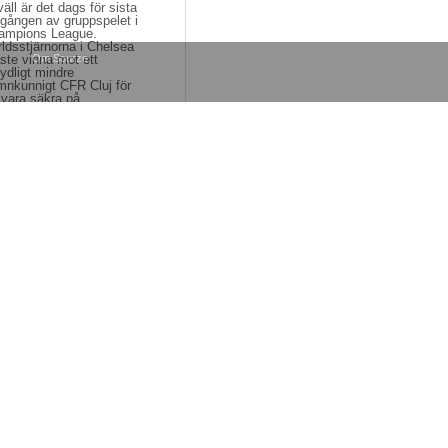
väll är det dags för sista
gången av gruppspelet i
ampions League.
ldsstjärnorna i Chelsea
ste vinna mot ett
Om Sourze
ydligt mindre
mnkunnigt CFR Cluj för
 vara säkra på
ancemang.
Kommentarer
EXANDER BROCK
8-12-09 11:13:00
OPP & SJÄL
erige måste lära
 Tyskland
vän åkte till akuten igår
ll. Hon hade smärtor i
gen, på höger sida. Det
jde elva timmar innan
eration. Medan hon
tade fick hon morfin.
dan gjordes ingreppet.
t i onödan!
Kommentarer
EFAN WHILDE
6-02-23 11:38:00