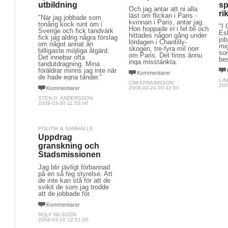
utbildning
sp
Och jag antar att ni alla
ri
läst om flickan i Paris -
"När jag jobbade som
kvinnan i Paris, antar jag.
tonårig kock runt om i
"I 
Hon hoppade in i fel bil och
Sverige och fick tandvärk
Esk
hittades någon gång under
fick jag aldrig några förslag
job
lördagen i Chantilly-
om något annat än
mig
skogen, tre-fyra mil norr
billigaste möjliga åtgärd.
so
om Paris. Det finns ännu
Det innebar ofta
bes
inga misstänkta.
tandutdragning. Mina
föräldrar minns jag inte när
Kommentarer
de hade egna tänder."
LI
CIM EFRAIMSSON
200
Kommentarer
2008-04-24 00:42:00
STEN O. ANDERSSON
2009-03-30 11:53:00
POLITIK & SAMHÄLLE
Uppdrag
granskning och
Stadsmissionen
Jag blir jävligt förbannad
på en så feg styrelse. Att
de inte kan stå för att de
svikit de som jag trodde
att de jobbade för.
Kommentarer
ROLF NILSSON
2004-03-10 12:51:00