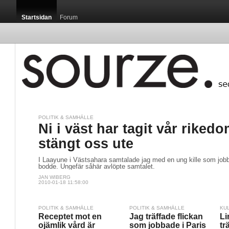
Startsidan
Forum
POLITIK & SAMHÄLLE
Ni i väst har tagit vår riked
stängt oss ute
I Laayune i Västsahara samtalade jag med en ung kille som jobba
bodde. Ungefär såhär avlöpte samtalet.
JAN WIBERG
2010-01-18 11:58:00
POLITIK & SAMHÄLLE
POLITIK & SAMHÄLLE
KU
Receptet mot en
Jag träffade flickan
Li
ojämlik vård är
som jobbade i Paris
tr