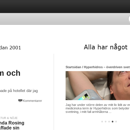
Startsidan / Hyperhidros – överdriven svett
om och
de på hotellet där jag
Kommentarer
Jag har under större delen av mitt liv lidit a
medicinska term är Hyperhidros som betyder
svettning, i mitt fall armhålorna ...
LTUR & NÖJE
●
●
●
●
●
nda Rosing
äffade sin