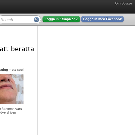
Om Sourze
Logga in / skapa anv.
Logga in med Facebook
ning – ett socialt gissel men hjälp finns att få
v en åkomma vars
 överdriven