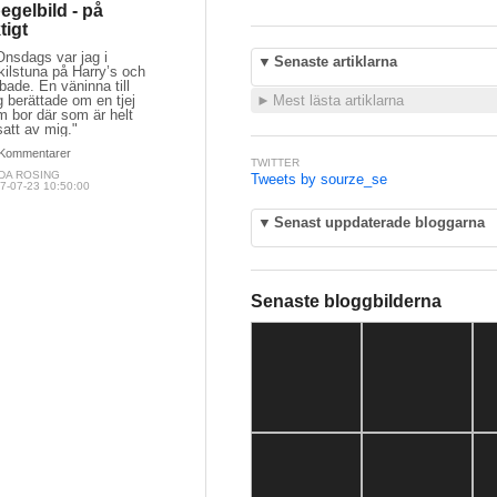
egelbild - på
ktigt
Onsdags var jag i
▼
Senaste artiklarna
ilstuna på Harry’s och
bade. En väninna till
 berättade om en tjej
►
Mest lästa artiklarna
m bor där som är helt
att av mig."
Kommentarer
TWITTER
NDA ROSING
Tweets by sourze_se
7-07-23 10:50:00
▼
Senast uppdaterade bloggarna
Senaste bloggbilderna