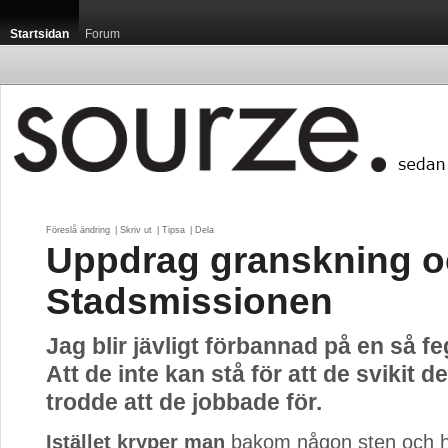
Startsidan
Forum
Föreslå ändring
| 
Skriv ut
| 
Tipsa
| 
Dela
Uppdrag granskning 
Stadsmissionen
Jag blir jävligt förbannad på en så fe
Att de inte kan stå för att de svikit d
trodde att de jobbade för.
Istället kryper man
bakom någon sten och ho