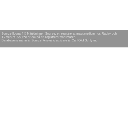
Sourze [loggan] © Nättidningen Sourze, ett registrerat massmedium hos Radio- och
TV-verket. Sourze är också ett registrerat varumärke.
Databasens namn är Sourze. Ansvarig utgivare är Carl Olof Schlyter.