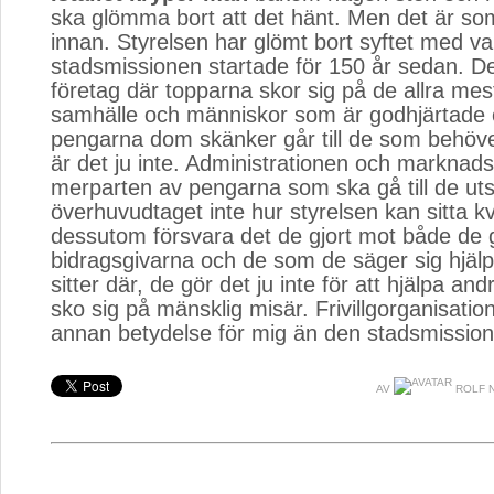
ska glömma bort att det hänt. Men det är som 
innan. Styrelsen har glömt bort syftet med va
stadsmissionen startade för 150 år sedan. Det 
företag där topparna skor sig på de allra mest
samhälle och människor som är godhjärtade o
pengarna dom skänker går till de som behöv
är det ju inte. Administrationen och marknads
merparten av pengarna som ska gå till de utsa
överhuvudtaget inte hur styrelsen kan sitta k
dessutom försvara det de gjort mot både de 
bidragsgivarna och de som de säger sig hjä
sitter där, de gör det ju inte för att hjälpa and
sko sig på mänsklig misär. Frivillgorganisatio
annan betydelse för mig än den stadsmission
AV
ROLF 