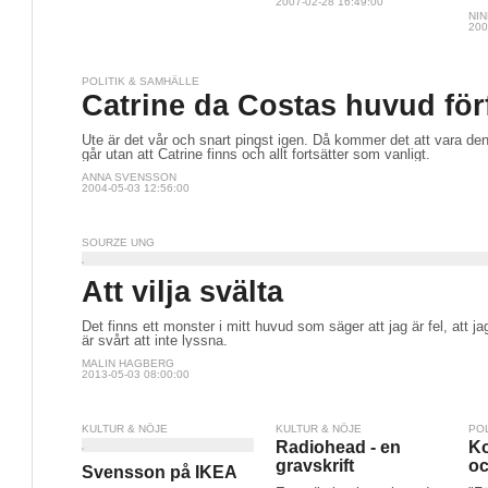
2007-02-28 16:49:00
NI
200
POLITIK & SAMHÄLLE
Catrine da Costas huvud för
Ute är det vår och snart pingst igen. Då kommer det att vara d
går utan att Catrine finns och allt fortsätter som vanligt.
ANNA SVENSSON
2004-05-03 12:56:00
SOURZE UNG
Att vilja svälta
Det finns ett monster i mitt huvud som säger att jag är fel, att j
är svårt att inte lyssna.
MALIN HAGBERG
2013-05-03 08:00:00
KULTUR & NÖJE
KULTUR & NÖJE
PO
Radiohead - en
K
gravskrift
oc
Svensson på IKEA