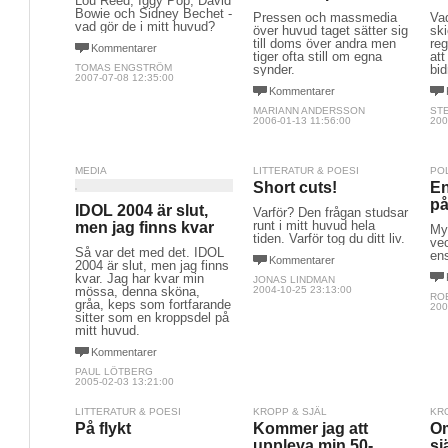
Lou Reed, Iggy Pop, David
Bowie och Sidney Bechet -
Pressen och massmedia
Va
vad gör de i mitt huvud?
över huvud taget sätter sig
ski
till doms över andra men
reg
Kommentarer
tiger ofta still om egna
att
TOMAS ENGSTRÖM
synder.
bid
2007-07-08 12:35:00
Kommentarer
MARIANN ANDERSSON
ST
2006-01-13 11:56:00
200
MEDIA
LITTERATUR & POESI
PO
Short cuts!
En
på
IDOL 2004 är slut,
Varför? Den frågan studsar
runt i mitt huvud hela
men jag finns kvar
My
tiden. Varför tog du ditt liv.
vec
Så var det med det. IDOL
en
Kommentarer
2004 är slut, men jag finns
kvar. Jag har kvar min
JONAS LINDMAN
mössa, denna sköna,
2004-10-25 23:13:00
RO
gråa, keps som fortfarande
200
sitter som en kroppsdel på
mitt huvud.
Kommentarer
PAUL LÖTBERG
2005-02-03 13:21:00
LITTERATUR & POESI
KROPP & SJÄL
KR
På flykt
Kommer jag att
O
uppleva min 50-
sj