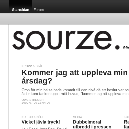
Startsidan
Forum
KROPP & SJÄL
Kommer jag att uppleva min
årsdag?
Oron för min hälsa hade kommit till den nivå då ett beslut var tv
ålder kom tanken upp i mitt huvud; "kommer jag att uppleva min
OWE STREGER
2009-07-09 18:04:00
KULTUR & NÖJE
MEDIA
KU
Vicket jävla tryck!
Dubbelmoral
Ra
utbredd i pressen
fä