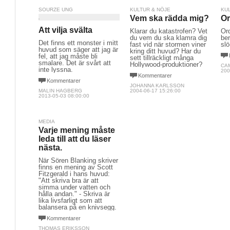
SOURZE UNG
KULTUR & NÖJE
KU
Vem ska rädda mig?
Or
Att vilja svälta
Klarar du katastrofen? Vet
Or
du vem du ska klamra dig
ber
Det finns ett monster i mitt
fast vid när stormen viner
slö
huvud som säger att jag är
kring ditt huvud? Har du
fel, att jag måste bli
sett tillräckligt många
smalare. Det är svårt att
Hollywood-produktioner?
CA
inte lyssna.
200
Kommentarer
Kommentarer
JOHANNA KARLSSON
MALIN HAGBERG
2004-06-17 15:26:00
2013-05-03 08:00:00
MEDIA
Varje mening måste
leda till att du läser
nästa.
När Sören Blanking skriver
finns en mening av Scott
Fitzgerald i hans huvud:
"Att skriva bra är att
simma under vatten och
hålla andan." - Skriva är
lika livsfarligt som att
balansera på en knivsegg.
Kommentarer
THOMAS ERIKSSON