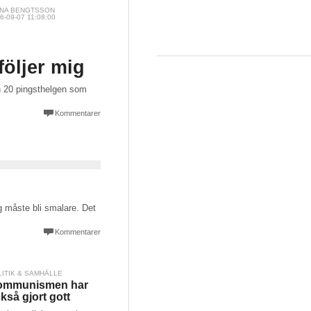
NNA BENGTSSON
6-09-07 11:08:00
följer mig
en 20 pingsthelgen som
Kommentarer
ag måste bli smalare. Det
Kommentarer
LITIK & SAMHÄLLE
ommunismen har
kså gjort gott