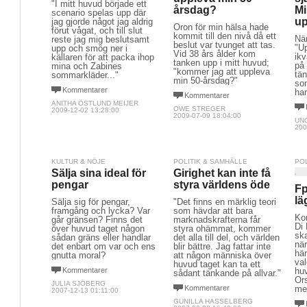
"I mitt huvud började ett
årsdag?
Mi
scenario spelas upp där
up
jag gjorde något jag aldrig
Oron för min hälsa hade
förut vågat, och till slut
kommit till den nivå då ett
Nä
reste jag mig beslutsamt
beslut var tvunget att tas.
"U
upp och smög ner i
Vid 38 års ålder kom
ikv
källaren för att packa ihop
tanken upp i mitt huvud;
på 
mina och Zabines
"kommer jag att uppleva
tä
sommarkläder..."
min 50-årsdag?"
so
Kommentarer
har
Kommentarer
ANITHA ÖSTLUND MEIJER
OWE STREGER
2009-12-02 13:28:00
2009-07-09 18:04:00
UN
200
KULTUR & NÖJE
POLITIK & SAMHÄLLE
PO
Sälja sina ideal för
Girighet kan inte få
pengar
styra världens öde
Fp
lä
Sälja sig för pengar,
"Det finns en märklig teori
framgång och lycka? Var
som hävdar att bara
Ko
går gränsen? Finns det
marknadskrafterna får
Di
över huvud taget någon
styra ohämmat, kommer
ska
sådan gräns eller handlar
det alla till del, och världen
när
det enbart om var och ens
blir bättre. Jag fattar inte
här
gnutta moral?
att någon människa över
val
huvud taget kan ta ett
Kommentarer
huv
sådant tänkande på allvar."
Or
JULIA SJÖBERG
Kommentarer
me
2007-12-13 01:11:00
GUNILLA HASSELBERG