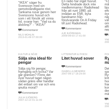
En radio har inget huvud.
"Fö
"IKEA" säger fru
Detta hindrade dock inte
må
Svensson med sin
medlemmarna i Radiohead
bju
oemotståndligaste röst.
från att runt 1990, på
er
Tankarna rusar genom herr
inrådan av EMI, byta
öve
Svenssons huvud och
bandnamn från
någ
som i ett försök att vinna
förutvarande On A Friday
väl
tid, svarar han: "Vad sa du
till just Radiohead.
om
älskling?" - "IKEA!"
all
Kommentarer
neg
Kommentarer
AJE BJÖRKMAN
NILS MOHLIN
2009-09-03 17:41:00
2013-01-09 07:00:00
YN
200
KULTUR & NÖJE
LITTERATUR & POESI
PO
Sälja sina ideal för
Litet huvud sover
Ry
pengar
mä
Kommentarer
Sälja sig för pengar,
Det
framgång och lycka? Var
ISABELLA MENDRIX
spo
2007-09-17 18:24:00
går gränsen? Finns det
Ry
över huvud taget någon
kri
sådan gräns eller handlar
huv
det enbart om var och ens
fra
gnutta moral?
ko
des
Kommentarer
mä
JULIA SJÖBERG
2007-12-13 01:11:00
YN
200