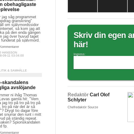
n obehagligaste
plevelse
r jag såg programmet
ppdrag granskning"
äll om självmordssidor
internet, så kom jag att
nka på den enda gången
Skriv din egen ar
m jag över huvud taget
 funderat på självmord.
här!
Kommentarer
O HANSSON
Ingress:
8-09-11 03:04:00
LITIK & SAMHÄLLE
-skandalens
gliga avslöjande
Redaktör
Carl Olof
mmer ni ihåg Thomas
 Levas gamla hit: "Vem
Schlyter
 jag tro på tro på tro på
, tro på när det är så
Chefredaktör Sourze
"? Drygt tio dagar före
et snurrar den runt i mitt
ud på ständig repeat.
saken? Spionskandalen
d fp.
Kommentarer