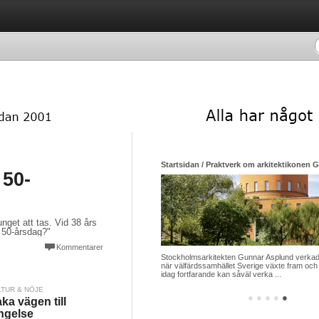
Startsidan / Praktverk om arkitektikonen 
 50-
unget att tas. Vid 38 års
 50-årsdag?"
Kommentarer
Stockholmsarkitekten Gunnar Asplund verkade
när välfärdssamhället Sverige växte fram och 
idag fortfarande kan såväl verka ...
LTUR & NÖJE
●
●
●
●
●
ka vägen till
ngelse