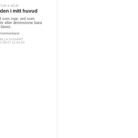
LTUR & NÖJE
den i mitt huvud
d som roar, ord som
ör eller åtminstone bara
-läses.
Kommentarer
MILLA SYDVART
1-08-07 11:44:00