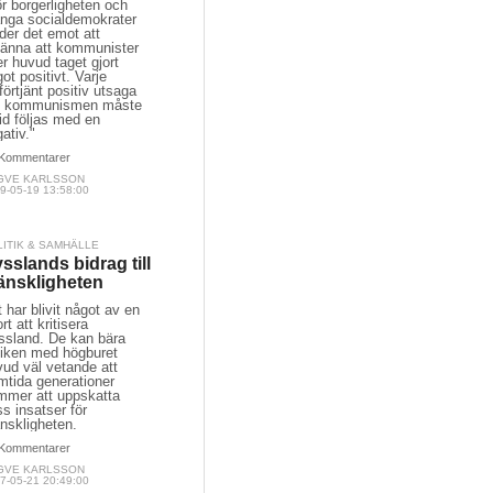
r borgerligheten och
nga socialdemokrater
der det emot att
känna att kommunister
r huvud taget gjort
ot positivt. Varje
förtjänt positiv utsaga
 kommunismen måste
tid följas med en
ativ."
Kommentarer
GVE KARLSSON
9-05-19 13:58:00
LITIK & SAMHÄLLE
sslands bidrag till
nskligheten
 har blivit något av en
rt att kritisera
ssland. De kan bära
tiken med högburet
ud väl vetande att
mtida generationer
mmer att uppskatta
s insatser för
nskligheten.
Kommentarer
GVE KARLSSON
7-05-21 20:49:00