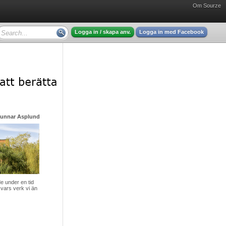
Om Sourze
Logga in / skapa anv.
Logga in med Facebook
Gunnar Asplund - mycket intressant läsning
 under en tid
vars verk vi än