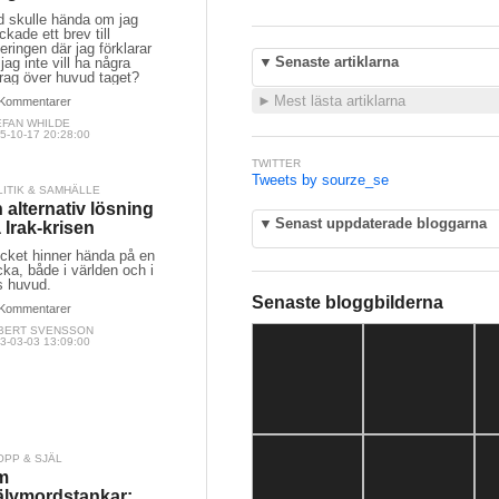
d skulle hända om jag
ckade ett brev till
eringen där jag förklarar
▼
Senaste artiklarna
 jag inte vill ha några
rag över huvud taget?
►
Mest lästa artiklarna
Kommentarer
EFAN WHILDE
5-10-17 20:28:00
TWITTER
Tweets by sourze_se
LITIK & SAMHÄLLE
 alternativ lösning
▼
Senast uppdaterade bloggarna
 Irak-krisen
cket hinner hända på en
ka, både i världen och i
s huvud.
Senaste bloggbilderna
Kommentarer
BERT SVENSSON
3-03-03 13:09:00
OPP & SJÄL
m
älvmordstankar: