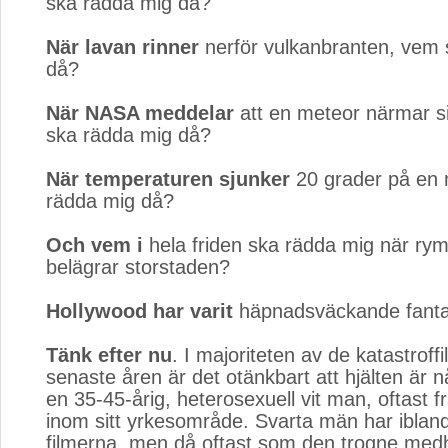
ska rädda mig då?
När lavan rinner
nerför vulkanbranten, vem 
då?
När NASA meddelar
att en meteor närmar si
ska rädda mig då?
När temperaturen sjunker
20 grader på en 
rädda mig då?
Och vem i
hela friden ska rädda mig när ry
belägrar storstaden?
Hollywood har varit
häpnadsväckande fanta
Tänk efter nu
. I majoriteten av de katastroffi
senaste åren är det otänkbart att hjälten är
en 35-45-årig, heterosexuell vit man, oftast 
inom sitt yrkesområde. Svarta män har ibland 
filmerna, men då oftast som den trogne medh