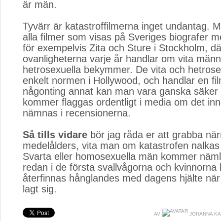
är män.
Tyvärr är katastroffilmerna inget undantag. M
alla filmer som visas på Sveriges biografer 
för exempelvis Zita och Sture i Stockholm, där 
ovanligheterna varje år handlar om vita männ
hetrosexuella bekymmer. De vita och hetrosex
enkelt normen i Hollywood, och handlar en f
någonting annat kan man vara ganska säker 
kommer flaggas ordentligt i media om det inn
nämnas i recensionerna.
Så tills vidare
bör jag råda er att grabba när
medelålders, vita man om katastrofen nalkas i
Svarta eller homosexuella män kommer näml
redan i de första svallvågorna och kvinnorn
återfinnas hånglandes med dagens hjälte när 
lagt sig.
AV
JOHANNA K