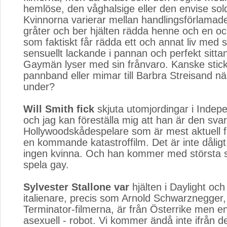
hemlöse, den våghalsige eller den envise sol
Kvinnorna varierar mellan handlingsförlama
gråter och ber hjälten rädda henne och en o
som faktiskt får rädda ett och annat liv med 
sensuellt lackande i pannan och perfekt sittan
Gaymän lyser med sin frånvaro. Kanske stick
pannband eller mimar till Barbra Streisand nä
under?
Will Smith fick
skjuta utomjordingar i Indep
och jag kan föreställa mig att han är den svar
Hollywoodskådespelare som är mest aktuell fö
en kommande katastroffilm. Det är inte dåligt
ingen kvinna. Och han kommer med största s
spela gay.
Sylvester Stallone var
hjälten i Daylight och 
italienare, precis som Arnold Schwarznegger,
Terminator-filmerna, är från Österrike men en 
asexuell - robot. Vi kommer ändå inte ifrån d