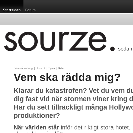
Startsidan
Forum
Föreslå ändring
| 
Skriv ut
| 
Tipsa
| 
Dela
Vem ska rädda mig?
Klarar du katastrofen? Vet du vem d
dig fast vid när stormen viner kring 
Har du sett tillräckligt många Hollyw
produktioner?
När världen står
inför det riktigt stora hotet, 