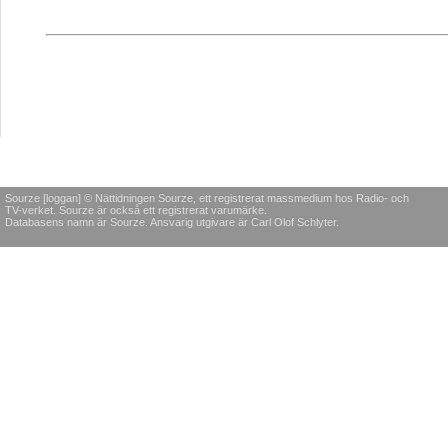
Sourze [loggan] © Nättidningen Sourze, ett registrerat massmedium hos Radio- och
TV-verket. Sourze är också ett registrerat varumärke.
Databasens namn är Sourze. Ansvarig utgivare är Carl Olof Schlyter.