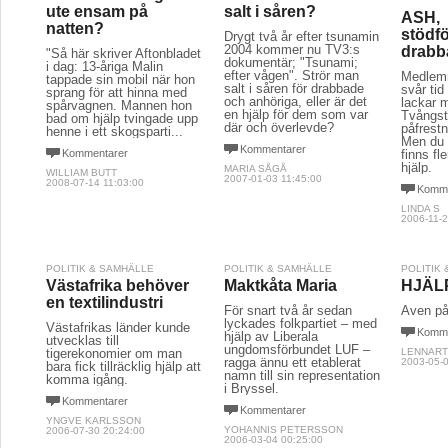
ute ensam på
salt i såren?
ASH,
natten?
stödf
Drygt två år efter tsunamin
2004 kommer nu TV3:s
drabb
"Så här skriver Aftonbladet
dokumentär; "Tsunami;
i dag: 13-åriga Malin
efter vågen". Strör man
Medlemm
tappade sin mobil när hon
salt i såren för drabbade
svår tid
sprang för att hinna med
och anhöriga, eller är det
lackar m
spårvagnen. Mannen hon
en hjälp för dem som var
Tvångst
bad om hjälp tvingade upp
där och överlevde?
påfrestn
henne i ett skogsparti...
Men du 
Kommentarer
Kommentarer
finns fl
hjälp.
MARIA SÅGÅ
WILLIAM BUTT
2007-01-03 11:45:00
2008-07-14 11:03:00
Komme
LINDA S
2006-11-2
POLITIK & SAMHÄLLE
POLITIK & SAMHÄLLE
POLITIK
Västafrika behöver
Maktkåta Maria
HJÄLP 
en textilindustri
För snart två år sedan
Även på
lyckades folkpartiet – med
Västafrikas länder kunde
Komme
hjälp av Liberala
utvecklas till
ungdomsförbundet LUF –
tigerekonomier om man
LENNART
ragga ännu ett etablerat
2003-05-0
bara fick tillräcklig hjälp att
namn till sin representation
komma igång.
i Bryssel.
Kommentarer
Kommentarer
YNGVE KARLSSON
YOHANNIS PETERSSON
2006-07-30 20:24:00
2006-03-04 00:25:00