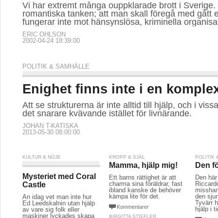
Vi har extremt många ouppklarade brott i Sverige
romantiska tanken; att man skall föregå med gått
fungerar inte mot hänsynslösa, kriminella organisa
ERIC OHLSON
2002-04-24 18:39:00
POLITIK & SAMHÄLLE
Enighet finns inte i en komple
Att se strukturerna är inte alltid till hjälp, och i viss
det snarare kvävande istället för livnärande.
JOHAN T-KATISKA
2013-05-30 08:00:00
KULTUR & NÖJE
KROPP & SJÄL
POLITIK
Mamma, hjälp mig!
Den fö
Mysteriet med Coral
Ett barns rättighet är att
Den här 
charma sina föräldrar, fast
Riccard
Castle
ibland kanske de behöver
misshan
kämpa lite för det.
den sju
Än idag vet man inte hur
Tyvärr 
Ed Leedskalnin utan hjälp
Kommentarer
hjälp i ti
av vare sig folk eller
maskiner lyckades skapa
BIRGITTA STIEFLER