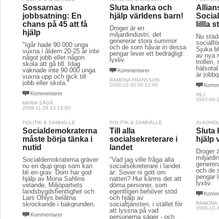
Sossarnas
Sluta knarka och
Allian
jobbsatning: En
hjälp världens barn!
Socia
chans på 45 att få
lillla
Droger är en
hjälp
miljardindustri, det
Nu städa
genererar stora summor
socialf
"Igår hade 90 000 unga
och de som håvar in dessa
Sjuka bl
vuxna i åldern 20-25 år inte
pengar lever ett bedrägligt
av nya r
något jobb eller någon
lyxliv.
trolleri
skola att gå till. Idag
hälsota
vaknade inte 90 000 unga
Kommentarer
är jobbg
vuxna upp och gick till
RAMONA FRANSSON
jobb eller skola."
2008-10-30 00:12:00
Komme
Kommentarer
REJ
2007-08-1
MARIA SÅGÅ
2008-11-28 13:13:00
POLITIK & SAMHÄLLE
POLITIK & SAMHÄLLE
ALKOHOL
Socialdemokraterna
Till alla
Sluta
måste börja tänka i
socialsekreterare i
hjälp 
nutid
landet
Droger 
miljardi
Socialdemokraterna gräver
"Vad jag ville fråga alla
generer
nu en djup grop som kan
socialsekreterare i landet
och de 
bli en grav. Dom har god
är: Sover ni gott om
pengar l
hjälp av Mona Sahlins
natten? Hur känns det att
lyxliv.
velande, Miljöpartiets
döma personer, som
landsbygdsfientlighet och
egentligen behöver stöd
Komme
Lars Ohlys belåtna
och hjälp av
skrockande i bakgrunden.
socialtjänsten, i stället för
RAMONA
2008-10-3
att lyssna på vad
Kommentarer
personerna säger - och