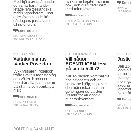
nyskrivna kapitel från min
Med hjälp av spårhundar
Komme
bok, och diskuterar dem
och sina bara händer
med mina läsare.
PERLA L
letade nya zeeländska
2009-05-1
räddningsarbetare i natt
Kommentarer
efter överlevande från
gårdagens jordbävning i
ANITHA ÖSTLUND MEIJER
Christchurch.
2010-03-03 10:48:00
Kommentarer
MALIN DUNFORS
2011-02-23 20:18:00
KULTUR & NÖJE
POLITIK & SAMHÄLLE
POLITIK
Vattnigt manus
Vill någon
Justi
sänker Poseidon
EGENTLIGEN leva
Den 13-å
på socialhjälp?
Motala 
Lyxkryssaren Poseidon
för att 
träffas av en monstervåg
När en person kommer till
tidninge
och välter. Kaptenen
socialtjänsten och är i
meningen
beordrar alla passagerare
behov av hjälp, upplever
avgöra
att stanna och vänta på
den människan nästan
reportrar
hjälp.
genomgående att den
tycke fö
utsätts för en onödig
Kommentarer
misstänksamhet.
Komme
ELENI SCHMIDT
MICHAEL
2006-06-26 00:45:00
Kommentarer
2005-01-2
ROLF NILSSON
2005-02-17 13:43:00
POLITIK & SAMHÄLLE