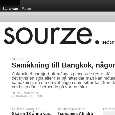
Startsidan
Forum
RESOR
Samåkning till Bangkok, någo
Askmolnet har gjort att mångas planerade resor ställts 
det finns en sida eller fler på nätet där man kan möta
samåkning, så om du vet någon som sitter fast kan de
om hjälp där – beroende på vart du ska.
BENTE WIKMAN
2010-04-19 11:35:00
POLITIK & SAMHÄLLE
POLITIK & SAMHÄLLE
POLITIK
Ska en 13-åring vara
Tsunamin: Att strö