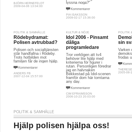
lyssna noga?"
BJÖRN HERNEFELDT
2009-04-06 13:04:00
Kommentarer
PIA ISAKSSON
2009-02-17 15:36:00
POLITIK & SAMHÄLLE
KULTUR & NÖJE
POLITIK
Rödebydramat:
Idol 2006 - Pinsamt
Demok
Polisen avtrubbad?
dåliga
sin s
programledare
Polisen och socialtjänsten
Varken o
står handfallna i Rödeby.
demokra
Tror verkligen att tv4
Trots hotbilden mot
frodas u
behöver lite hjälp med
familjen får de ingen hjälp.
kriterierna för figurer i
Komme
rutan. Personligen föredrar
Kommentarer
jag en halvnaken
THERESE
2005-08-1
ANDERS FB
Bekkestad på Idol-scenen
2007-12-04 15:57:00
framför dom här tomtarna
any day.
Kommentarer
CIM EFRAIMSSON
2006-10-23 20:03:00
POLITIK & SAMHÄLLE
Hjälp polisen hjälpa oss!