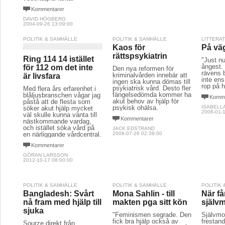
Kommentarer
DAVID HÖGBERG
2004-09-26 13:09:00
POLITIK & SAMHÄLLE
POLITIK & SAMHÄLLE
LITTERA
Kaos för
På väg
rättspsykiatrin
Ring 114 14 istället
"Just nu
ångest.
för 112 om det inte
Den nya reformen för
rävens b
kriminalvården innebär att
är livsfara
inte ens
ingen ska kunna dömas till
rop på h
psykiatrisk vård. Desto fler
Med flera års erfarenhet i
fängelsedömda kommer ha
blåljusbranschen vågar jag
Komme
akut behov av hjälp för
påstå att de flesta som
psykisk ohälsa.
ISABELL
söker akut hjälp mycket
2008-01-1
väl skulle kunna vänta till
Kommentarer
nästkommande vardag,
och istället söka vård på
JACK EDSTRAND
en närliggande vårdcentral.
2008-07-26 02:39:00
Kommentarer
GÖRAN LARSSON
2012-10-17 08:00:00
POLITIK & SAMHÄLLE
POLITIK & SAMHÄLLE
POLITIK
Bangladesh: Svårt
Mona Sahlin - till
När få
nå fram med hjälp till
makten pga sitt kön
själv
sjuka
"Feminismen segrade. Den
Självmor
fick bra hjälp också av
frestand
Sourze direkt från