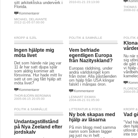
Komme
sitt arkitektiska underverk i
2010-01-21 23:13:00
Florida.
THOMAS 
2008-02-1
Kommentarer
MICHAEL DELAVANTE
2012-11-05 07:00:00
KROPP & SJÄL
POLITIK & SAMHÄLLE
POLITIK
Klona
vårde
Ingen hjälpte mig
Vem befriade
möta livet
egentligen Europa
Nu när 
sig utb
från Nazityskland?
Det som hände när jag var
de gått 
11 år har satt djupa spår
vi hjälp
Europas räddning, under
som aldrig kommer att
vårdbeh
andra världskriget kom
försvinna. Hur hade mitt liv
kameleo
från öster. Alla påståenden
sett ut om jag fått hjälp att
om hjälp från USA klingar
möta livet?
Komme
falskt i mångas öron.
FLORENC
Kommentarer
Kommentarer
2004-05-2
THOR-BJÖRN BERGMAN
LENNART EKMAN
2005-06-15 20:05:00
2004-06-21 01:05:00
POLITIK & SAMHÄLLE
LITTERATUR & POESI
KROPP &
Ny bok skapas med
Vad g
hjälp av läsarna
Undantagstillstånd
"Vad hän
den hjä
på Nya Zeeland efter
På min blogg med samma
utlovat
namn som boken lägger
jordskalv
inte tro
jag just nu in helt