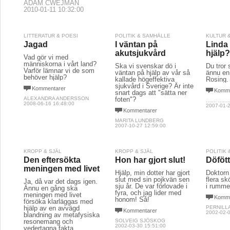
ADAM CWEJMAN
2010-01-11 10:32:00
LITTERATUR & POESI
POLITIK & SAMHÄLLE
KULTUR 
Jagad
I väntan på
Linda
akutsjukvård
hjälp?
Vad gör vi med
människorna i vårt land?
Ska vi svenskar dö i
Du tror 
Varför lämnar vi de som
väntan på hjälp av vår så
ännu en
behöver hjälp?
kallade högeffektiva
Rosing. 
sjukvård i Sverige? Är inte
Kommentarer
Komme
snart dags att "sätta ner
ALEXANDRA ANDERSSON
foten"?
....... .......
2008-06-16 16:48:00
2007-01-2
Kommentarer
MARITA LUNDBERG
2007-10-27 12:59:00
KROPP & SJÄL
KROPP & SJÄL
POLITIK
Den eftersökta
Hon har gjort slut!
Döföt
meningen med livet
Hjälp, min dotter har gjort
Doktorn 
slut med sin pojkvän sen
flera sk
Ja, då var det dags igen.
sju år. De var förlovade i
i rumme
Ännu en gång ska
fyra, och jag lider med
meningen med livet
Komme
honom! Så!
försöka klarläggas med
hjälp av en avvägd
PERNILL
Kommentarer
2002-02-0
blandning av metafysiska
resonemang och
SOLVEIG SJÖSKOG
2002-03-30 15:51:00
vedertagna fakta.