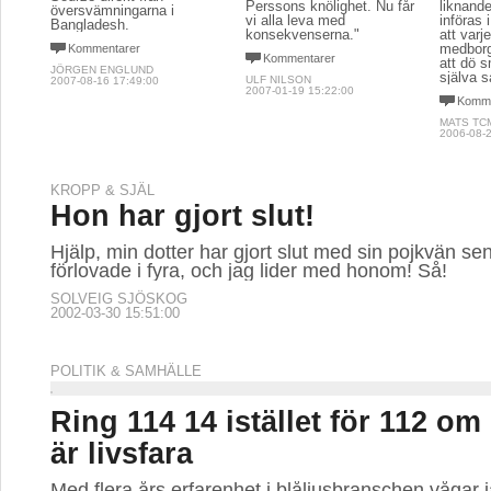
Perssons knölighet. Nu får
liknande
översvämningarna i
vi alla leva med
införas 
Bangladesh.
konsekvenserna."
att varj
medborga
Kommentarer
Kommentarer
att dö s
JÖRGEN ENGLUND
själva s
ULF NILSON
2007-08-16 17:49:00
2007-01-19 15:22:00
Komme
MATS TC
2006-08-2
KROPP & SJÄL
Hon har gjort slut!
Hjälp, min dotter har gjort slut med sin pojkvän sen
förlovade i fyra, och jag lider med honom! Så!
SOLVEIG SJÖSKOG
2002-03-30 15:51:00
POLITIK & SAMHÄLLE
Ring 114 14 istället för 112 om 
är livsfara
Med flera års erfarenhet i blåljusbranschen vågar j