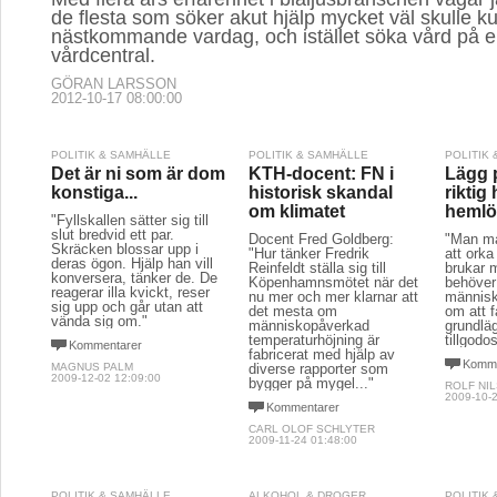
de flesta som söker akut hjälp mycket väl skulle ku
nästkommande vardag, och istället söka vård på e
vårdcentral.
GÖRAN LARSSON
2012-10-17 08:00:00
POLITIK & SAMHÄLLE
POLITIK & SAMHÄLLE
POLITIK
Det är ni som är dom
KTH-docent: FN i
Lägg 
konstiga...
historisk skandal
riktig 
om klimatet
hemlö
"Fyllskallen sätter sig till
slut bredvid ett par.
Docent Fred Goldberg:
"Man må
Skräcken blossar upp i
"Hur tänker Fredrik
att orka
deras ögon. Hjälp han vill
Reinfeldt ställa sig till
brukar 
konversera, tänker de. De
Köpenhamnsmötet när det
behöver
reagerar illa kvickt, reser
nu mer och mer klarnar att
människ
sig upp och går utan att
det mesta om
om att 
vända sig om."
människopåverkad
grundlä
temperaturhöjning är
tillgodo
Kommentarer
fabricerat med hjälp av
Komme
MAGNUS PALM
diverse rapporter som
2009-12-02 12:09:00
bygger på mygel..."
ROLF NI
2009-10-2
Kommentarer
CARL OLOF SCHLYTER
2009-11-24 01:48:00
POLITIK & SAMHÄLLE
ALKOHOL & DROGER
POLITIK