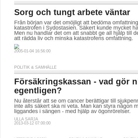
Sorg och tungt arbete väntar
Från början var det omöjligt att bedöma omfattnin
katastrofen i Sydostasien. Säkert kunde mycket ha 
Men nu handlar det om att snabbt ge all hjälp till 
att rädda liv och minska katastrofens omfattning.
2005-01-04 16:56:00
POLITIK & SAMHÄLLE
Försäkringskassan - vad gör n
egentligen?
Nu återstår att se om cancer berättigar till sjukpen
inte alls säkert ska ni veta. Man kan styra någon 
liggandes i sängen - med hjälp av ögonrörelser.
ULLA SARJA
2013-03-12 07:00:00