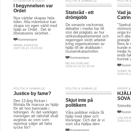
LITTERATUR & POESI
POLITIK & SAMHÄLLE
POLITIK
I begynnelsen var
Ordet
Statsråd - ett
Vad j
drömjobb
Catri
Nya världar skapas hela
tiden. Alla människor kan
De senaste veckornas
"Spekul
skapa sin egen värld med
debatter i media har till
stormst
hjälp av Ordet.. Det är
stor del präglats av hur
unga kv
litteraturens skönhet..
utrikesdepartementet och
och alla
Kommentarer
regeringen skött arbetet
pratade
kring organisationen av
flera å
MINNA JONSSON
hjälp till de drabbade i
kunde en
2007-06-21 15:29:00
tsunamikatastrofen.
tredje h
enda fa
Kommentarer
kunnat va
MILAN OVRLINIC
Komme
2006-01-02 02:34:00
SUNNY 
2005-05-1
POLITIK & SAMHÄLLE
POLITIK & SAMHÄLLE
KROPP &
Justice by fame?
HJÄLP
SOVA
Skjut inte på
Den 13-årig flickan i
Motala får massor av hjälp
politikern
Sömnlösa
för att hon hamnade i
tidningen. Är det verkligen
Våra politiker måste få
Komme
meningen att rättsfall skall
hjälp med idéer och
LAILAN 
avgöras av vem som
lösningar. Och det är vi
2004-10-1
reportrar väljer att fatta
som ska hjälpa dem.
tycke för?
Kommentarer