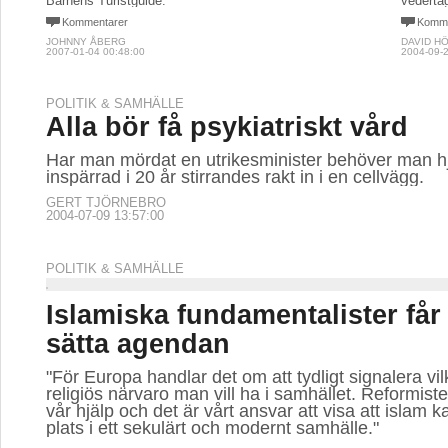
Barnens Turistguide.
vederta
Kommentarer
Komme
JOHNNY ÅBERG
DAVID H
2007-01-04 00:48:00
2004-09-2
POLITIK & SAMHÄLLE
Alla bör få psykiatriskt vård
Har man mördat en utrikesminister behöver man hjäl
inspärrad i 20 år stirrandes rakt in i en cellvägg.
GERT TJÖRNEBRO
2004-07-09 13:57:00
POLITIK & SAMHÄLLE
Islamiska fundamentalister får 
sätta agendan
"För Europa handlar det om att tydligt signalera vi
religiös närvaro man vill ha i samhället. Reformis
vår hjälp och det är vårt ansvar att visa att islam k
plats i ett sekulärt och modernt samhälle."