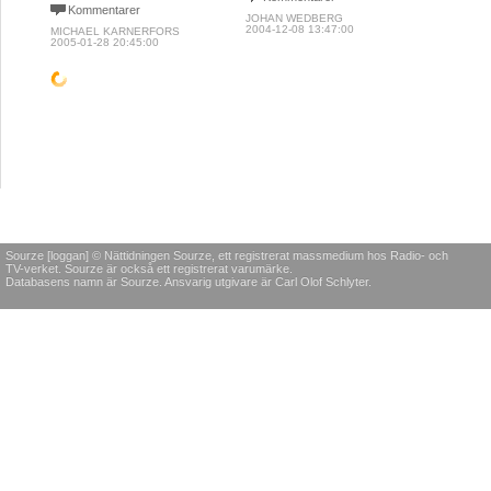
Kommentarer
JOHAN WEDBERG
2004-12-08 13:47:00
MICHAEL KARNERFORS
2005-01-28 20:45:00
POLITIK & SAMHÄLLE
POLITIK & SAMHÄLLE
KROPP &
Samhället sviker
unga när de som
Ungdomarna ropar
Levna
mest behöver hjälp
på hjälp
alman
Barn och
Kan de senaste
"Jag lä
ungdomspsykiatrin har
händelserna i Stockholms
daglige
drabbats av rejäla
förorter vara symtom på
igen und
nedskärningar de senaste
ett samhälle som har
genast f
15 åren och frågan är hur
misslyckats med att skapa
att kon
vi ska ta hand om
förutsättningar för att
mina oro
ungdomar med psykisk
ungdomar ska uppleva
Ordspråk
ohälsa.
trygghet, framtidshopp och
hjälp fö
livsglädje?
att först
Kommentarer
Kommentarer
Komme
BIRGITTA STIEFLER
2011-04-06 11:37:00
RAPHAEL MABO
PIA ISA
2013-05-23 16:23:00
2009-08-1
POLITIK & SAMHÄLLE
Statsråd - ett
drömjobb
De senaste veckornas