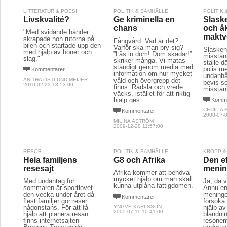
LITTERATUR & POESI
POLITIK & SAMHÄLLE
POLITIK
Livskvalité?
Ge kriminella en
Slaske
chans
och å
"Med svidande händer
maktv
skrapade hon rutorna på
Fångvård. Vad är det?
bilen och startade upp den
Varför ska man bry sig?
Slasken 
med hjälp av böner och
”Lås in dom! Dom skadar!”
misstän
slag."
skriker många. Vi matas
ställe d
ständigt genom media med
polis m
Kommentarer
information om hur mycket
undanhå
ANITHA ÖSTLUND MEIJER
våld och övergrepp det
bevis s
2010-02-23 13:53:00
finns. Rädsla och vrede
misstän
väcks, istället för att riktig
hjälp ges.
Komme
CECILIA
Kommentarer
2008-07-0
MILINA ÅSTRÖM
2009-12-28 11:57:00
RESOR
POLITIK & SAMHÄLLE
KROPP &
Hela familjens
G8 och Afrika
Den e
resesajt
menin
Afrika kommer att behöva
mycket hjälp om man skall
Med undantag för
Ja, då v
kunna utplåna fattigdomen.
sommaren är sportlovet
Ännu en
den vecka under året då
meninge
Kommentarer
flest familjer gör reser
försöka
någonstans. För att få
YNGVE KARLSSON
hjälp a
2005-07-11 10:41:00
hjälp att planera resan
blandni
finns internetsajten
resone