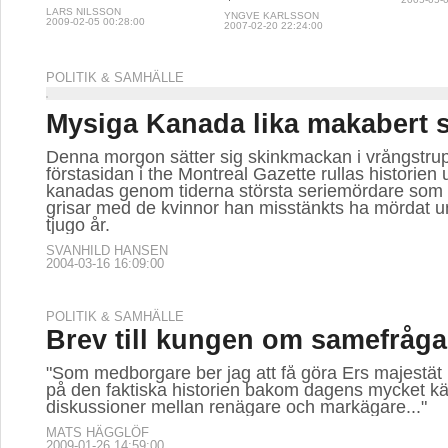
LARS NILSSON
YNGVE KARLSSON
2009-02-05 00:28:00
2007-02-20 22:24:00
POLITIK & SAMHÄLLE
Mysiga Kanada lika makabert
Denna morgon sätter sig skinkmackan i vrångstru
förstasidan i the Montreal Gazette rullas historien
kanadas genom tiderna största seriemördare som 
grisar med de kvinnor han misstänkts ha mördat u
tjugo år.
SVANHILD HANSEN
2004-03-16 16:09:00
POLITIK & SAMHÄLLE
Brev till kungen om samefråg
"Som medborgare ber jag att få göra Ers majest
på den faktiska historien bakom dagens mycket k
diskussioner mellan renägare och markägare..."
MATS HÄGGLÖF
2009-01-26 14:59:00