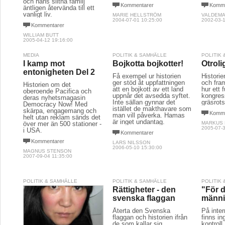
och hans slitna familj
Kommentarer
Komme
äntligen återvända till ett
vanligt liv.
MARIE HELLSTRÖM
VALDEM
2004-07-01 10:25:00
2002-03-1
Kommentarer
WILLIAM BUTT
2005-04-12 19:16:00
MEDIA
POLITIK & SAMHÄLLE
POLITIK
I kamp mot
Bojkotta bojkotter!
Otroli
entonigheten Del 2
Få exempel ur historien
Historie
ger stöd åt uppfattningen
och fram
Historien om det
att en bojkott av ett land
hur ett 
oberoende Pacifica och
uppnår det avsedda syftet.
kongres
deras nyhetsmagasin
Inte sällan gynnar det
gräsrots
Democracy Now! Med
istället de makthavare som
skärpa, engagemang och
Komme
man vill påverka. Hamas
helt utan reklam sänds det
är inget undantag.
över mer än 500 stationer -
MARKUS
2005-07-3
i USA.
Kommentarer
Kommentarer
LARS NILSSON
2006-05-10 15:30:00
MAGNUS STENSON
2007-09-04 11:35:00
POLITIK & SAMHÄLLE
POLITIK & SAMHÄLLE
POLITIK
Rättigheter - den
"För 
svenska flaggan
männi
Återta den Svenska
På inter
flaggan och historien ifrån
finns in
de som kallar sig
kontroll