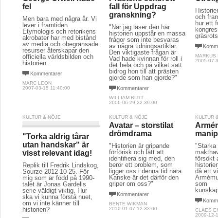
fel
fall för Uppdrag
Historie
granskning?
och fram
Men bara med några år. Vi
hur ett 
lever i framtiden.
"När jag läser den här
kongres
Etymologis och retorikens
historien uppstår en massa
gräsrots
akrobater har med bistånd
frågor som inte besvaras
av media och obegränsade
av några tidningsartiklar.
Komme
resurser återskapar den
Den viktigaste frågan är
officiella världsbilden och
MARKUS
Vad hade kvinnan för roll i
2005-07-3
historien.
det hela och på vilket sätt
bidrog hon till att prästen
Kommentarer
gjorde som han gjorde?"
MARC LEON
2007-03-15 11:40:00
Kommentarer
WILLIAM BUTT
2006-06-29 22:39:00
KULTUR & NÖJE
KULTUR & NÖJE
KULTUR 
Avatar – storstilat
Armém
drömdrama
manipu
"Torka aldrig tårar
utan handskar" är
"Historien är gripande
"Starka 
förförisk och lätt att
makthav
visst relevant idag!
identifiera sig med, den
försökt 
berör ett problem, som
historie
Replik till Fredrik Lindskog,
ligger oss i denna tid nära.
då ett 
Sourze 2012-10-25. För
Kanske är det därför den
Armémuse
mig som är född på 1990-
griper om oss?"
som
talet är Jonas Gardells
kunskap
serie väldigt viktig. Hur
Kommentarer
ska vi kunna förstå nuet,
Komme
om vi inte känner till
BENTE WIKMAN
historien?
2010-01-07 12:33:00
CLAES 
2009-12-1