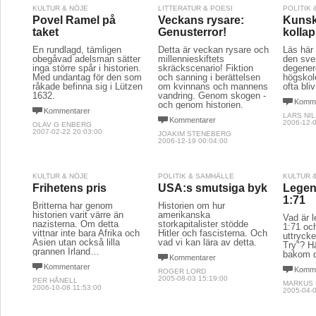
KULTUR & NÖJE
LITTERATUR & POESI
POLITIK
Povel Ramel på
Veckans rysare:
Kunsk
taket
Genusterror!
kolla
En rundlagd, tämligen
Detta är veckan rysare och
Läs här 
obegåvad adelsman sätter
millennieskiftets
den sve
inga större spår i historien.
skräckscenario! Fiktion
degener
Med undantag för den som
och sanning i berättelsen
högskole
råkade befinna sig i Lützen
om kvinnans och mannens
ofta bli
1632.
vandring. Genom skogen -
Komme
och genom historien.
Kommentarer
LARS NI
Kommentarer
2006-12-0
OLAV G ENBERG
2007-02-22 20:03:00
JOAKIM STENEBERG
2006-12-19 00:04:00
KULTUR & NÖJE
POLITIK & SAMHÄLLE
KULTUR 
Frihetens pris
USA:s smutsiga byk
Legen
1:71
Britterna har genom
Historien om hur
historien varit värre än
amerikanska
Vad är 
nazisterna. Om detta
storkapitalister stödde
1:71 oc
vittnar inte bara Afrika och
Hitler och fascisterna. Och
uttrycke
Asien utan också lilla
vad vi kan lära av detta.
Try"? Hä
grannen Irland…
bakom 
Kommentarer
Kommentarer
Komme
ROGER LORD
2005-08-03 15:19:00
PER HÅNELL
MARKUS
2006-10-08 11:53:00
2005-04-0