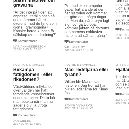
plats i historien om
Den här 
innehåll
gravarna
"Vi mediekonsumenter
Och alls
gapar fortfarande åt den
visst är
"Är det inte på tiden att
här historien och kommer
hur en 
anpassa utställningen så
att göra det i några dagar
varje li
den stämmer bättre
till. Men då, när storyn lagt
sig sed
överens med de fynd som
sig i övriga Europa,
gjorts i gravhögarna?
kommer jakten på dotterns
Komme
Kanske borde kungen få
och barnens exklusiva
sällskap av en drottning?"
historia att sättas i gång."
IA STINA
2007-11-0
Kommentarer
Kommentarer
MARIANN ANDERSSON
WILLIAM BUTT
2008-12-05 11:55:00
2008-04-29 13:14:00
POLITIK & SAMHÄLLE
POLITIK & SAMHÄLLE
LITTERA
Bekämpa
Mao- ledstjärna eller
Hjälta
fattigdomen - eller
tyrann?
7:e dele
rikedomen?
här 11 a
Vilken blir Maos plats i
och se 
historien. Jag tror att han
Västvärldens inflytande
läsa his
blir en ledstjärna för Kinas
över världen har haft
folk.
förödande konsekvenser
Komme
under historien. Detta bör
Kommentarer
JOHN JE
man beakta när man nu
2004-05-1
säger sig vilja utrota
YNGVE KARLSSON
2004-08-17 12:37:00
fattigdomen.
Kommentarer
JAN WIBERG
2007-09-04 11:44:00