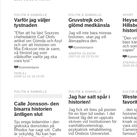
POLITIK & SAMHÄLLE
POLITIK & SAMHÄLLE
SPORT
Varför jag väljer
Gruvstrejk och
Heyse
tystnaden
glömd medkänsla
Hillsb
histor
"Efter att ha läst Sourzes
Jag vill inte bara minnas
chefredaktör Carl Olofs
historien, utan jag vill
"Den vi
artikel om Gömda och Asyl
återuppleva den.
bäst kän
och om att historien om
och som
Kommentarer
Mia Eriksson inte är sann,
vapen"
så förstod jag som
ANDERS OLSSON
våldsoffer varför jag ska
2007-01-28 23:53:00
Komme
vara tyst."
STEFAN 
2005-05-0
Kommentarer
PERLA L
2008-12-10 16:15:00
POLITIK & SAMHÄLLE
POLITIK & SAMHÄLLE
KULTUR 
Jag har satt spår i
Weste
historien!
favori
Calle Jonsson- den
bisarra historien
Jag fick ett brev på posten
...den s
för en liten tid sedan. I det
historie
äntligen slut
brevet låg det en uppsats
vänskap
skriven vid Institutionen för
knark o
Sju eniga ledamöter i den
samhällsvetenskap,
vara stö
grekiska domstolen på
psykiatrisk rehabilitering,
Camero
Rhodos har sagt sitt. Calle
vid Örebros Universitet.
famous"
är oskyldig. Nu kan han