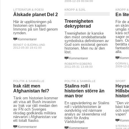
2006-12-19 00:04:00
LITTERATUR & POESI
KROPP & SJÄL
KROPP &
Älskade planet Del 2
En lit
Treenigheten
Här är upplösningen på
För de a
historien om kapten
en skön 
dekrypterad
Immons på sin färd genom
umgås m
rymden.
kära och
Treenigheten är kanske
sagor oc
den mest omdebatterade
Kommentarer
barn. Oc
symboliska definitionen av
berätta
Gud som existerat genom
BENGT O BJÖRKLUND
fantasti
2012-05-30 19:41:00
historien. Men nu är den
alla.
löst.
Komme
Kommentarer
GÖRAN L
ROBERTH EDBERG
2009-12-2
2011-05-31 13:48:00
POLITIK & SAMHÄLLE
POLITIK & SAMHÄLLE
SPORT
Irak rätt men
Stalins roll i
Heyse
Afghanistan fel?
historien större än
Hillsb
man tror
histor
Tänk om historien kommer
att visa att Bush invasion
En uppvärdering av Stalins
"Den vi
av Irak var rätt medan den
roll i världshistorien är
bäst kän
av FN och Sveriges
oundviklig vid närmare
och som
riksdag godkända militära
analys av skeendena vid
vapen"
närvaron i Afghanistan var
tiden för Andra
ett totalt fiasko.
Komme
Världskriget.
STEFAN 
Kommentarer
Kommentarer
2005-05-0