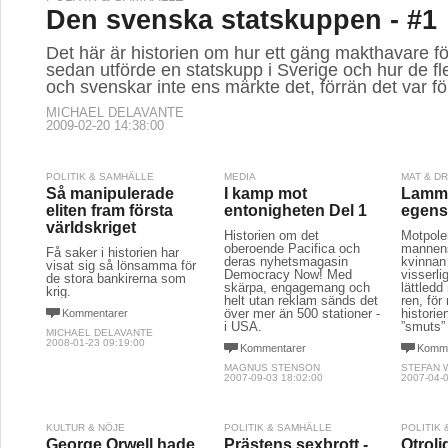
Den svenska statskuppen - #1
Det här är historien om hur ett gäng makthavare fö
sedan utförde en statskupp i Sverige och hur de fle
och svenskar inte ens märkte det, förrän det var fö
MICHAEL DELAVANTE
2009-02-20 14:38:00
POLITIK & SAMHÄLLE
MEDIA
MAT & D
Så manipulerade
I kamp mot
Lamm
eliten fram första
entonigheten Del 1
egens
världskriget
Historien om det
Motpolen
oberoende Pacifica och
mannens
Få saker i historien har
deras nyhetsmagasin
kvinnan
visat sig så lönsamma för
Democracy Now! Med
visserl
de stora bankirerna som
skärpa, engagemang och
lättledd
krig.
helt utan reklam sänds det
ren, fö
över mer än 500 stationer -
historie
Kommentarer
i USA.
”smuts” 
MICHAEL DELAVANTE
2008-01-23 09:19:00
Kommentarer
Komme
MAGNUS STENSON
STEFAN 
2007-09-03 18:02:00
2007-04-0
KULTUR & NÖJE
POLITIK & SAMHÄLLE
POLITIK
George Orwell hade
Prästens sexbrott -
Otroli