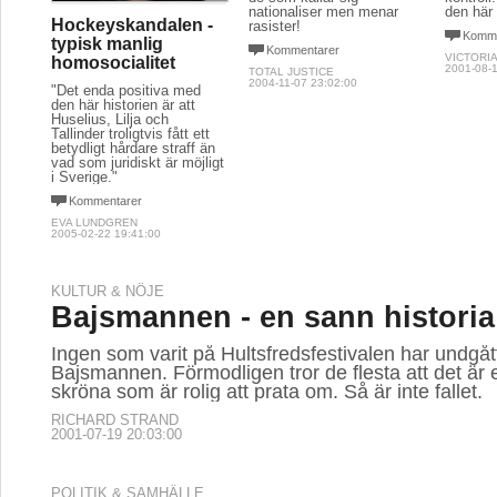
nationaliser men menar
den här 
Hockeyskandalen -
rasister!
Komme
typisk manlig
Kommentarer
VICTORIA
homosocialitet
2001-08-1
TOTAL JUSTICE
2004-11-07 23:02:00
"Det enda positiva med
den här historien är att
Huselius, Lilja och
Tallinder troligtvis fått ett
betydligt hårdare straff än
vad som juridiskt är möjligt
i Sverige."
Kommentarer
EVA LUNDGREN
2005-02-22 19:41:00
KULTUR & NÖJE
Bajsmannen - en sann historia
Ingen som varit på Hultsfredsfestivalen har undgåt
Bajsmannen. Förmodligen tror de flesta att det är
skröna som är rolig att prata om. Så är inte fallet.
RICHARD STRAND
2001-07-19 20:03:00
POLITIK & SAMHÄLLE