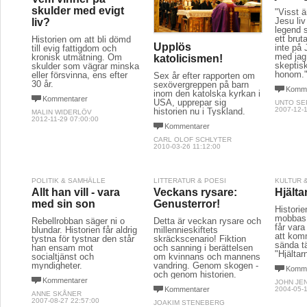
skulder med evigt
"Visst ä
Jesu liv
liv?
legend s
ett brut
Historien om att bli dömd
Upplös
inte på
till evig fattigdom och
med jag
kronisk utmätning. Om
katolicismen!
skeptisk 
skulder som vägrar minska
honom.
eller försvinna, ens efter
Sex år efter rapporten om
30 år.
sexövergreppen på barn
Komme
inom den katolska kyrkan i
Kommentarer
USA, upprepar sig
UNTO SE
2007-12-1
historien nu i Tyskland.
MALIN WIDERLÖV
2012-11-29 07:00:00
Kommentarer
CARL OLOF SCHLYTER
2010-03-26 11:12:00
POLITIK & SAMHÄLLE
LITTERATUR & POESI
KULTUR 
Allt han vill - vara
Veckans rysare:
Hjälta
med sin son
Genusterror!
Histori
mobbas i
Rebellrobban säger ni o
Detta är veckan rysare och
får var
blundar. Historien får aldrig
millennieskiftets
att komm
tystna för tystnar den står
skräckscenario! Fiktion
sända t
han ensam mot
och sanning i berättelsen
"Hjältar
socialtjänst och
om kvinnans och mannens
myndigheter.
vandring. Genom skogen -
Komme
och genom historien.
Kommentarer
JOHN JE
Kommentarer
2004-05-1
ANNE SKÅNER
2007-08-27 22:57:00
JOAKIM STENEBERG