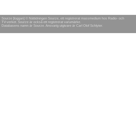
Sourze [loggan] © Nättidningen Sourze, ett registrerat massmedium hos Radio- och
TV-verket. Sourze är också ett registrerat varumärke.
Databasens namn är Sourze. Ansvarig utgivare är Carl Olof Schlyter.