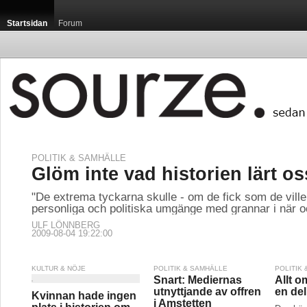
Startsidan
Forum
POLITIK & SAMHÄLLE
Glöm inte vad historien lärt os
"De extrema tyckarna skulle - om de fick som de ville 
personliga och politiska umgänge med grannar i när oc
ULF LÖNNBERG
2009-08-04 19:22:00
KULTUR & NÖJE
POLITIK & SAMHÄLLE
POLITIK
Snart: Mediernas
Allt o
utnyttjande av offren
en del
Kvinnan hade ingen
i Amstetten