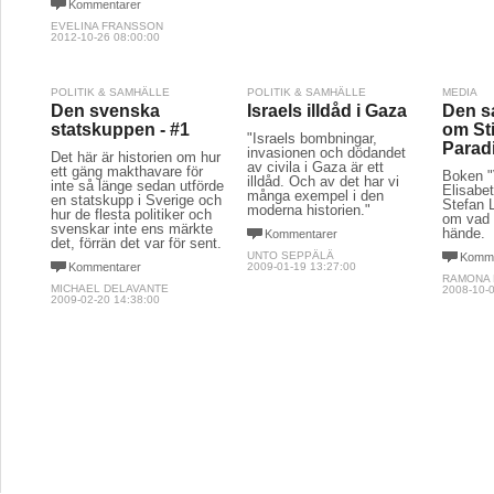
Kommentarer
EVELINA FRANSSON
2012-10-26 08:00:00
POLITIK & SAMHÄLLE
POLITIK & SAMHÄLLE
MEDIA
Den svenska
Israels illdåd i Gaza
Den s
statskuppen - #1
om Sti
"Israels bombningar,
Parad
invasionen och dödandet
Det här är historien om hur
av civila i Gaza är ett
ett gäng makthavare för
Boken "
illdåd. Och av det har vi
inte så länge sedan utförde
Elisabe
många exempel i den
en statskupp i Sverige och
Stefan 
moderna historien."
hur de flesta politiker och
om vad 
svenskar inte ens märkte
hände.
Kommentarer
det, förrän det var för sent.
UNTO SEPPÄLÄ
Komme
Kommentarer
2009-01-19 13:27:00
RAMONA
MICHAEL DELAVANTE
2008-10-0
2009-02-20 14:38:00