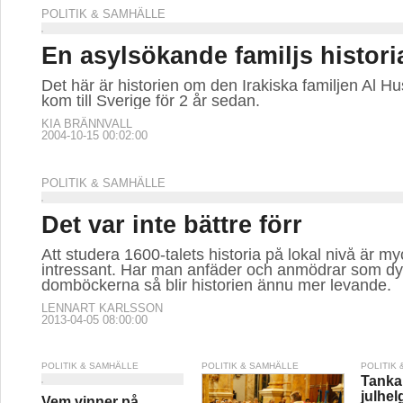
POLITIK & SAMHÄLLE
En asylsökande familjs histori
Det här är historien om den Irakiska familjen Al H
kom till Sverige för 2 år sedan.
KIA BRÄNNVALL
2004-10-15 00:02:00
POLITIK & SAMHÄLLE
Det var inte bättre förr
Att studera 1600-talets historia på lokal nivå är my
intressant. Har man anfäder och anmödrar som dy
domböckerna så blir historien ännu mer levande.
LENNART KARLSSON
2013-04-05 08:00:00
POLITIK & SAMHÄLLE
POLITIK & SAMHÄLLE
POLITIK
Tankar
julhel
Vem vinner på