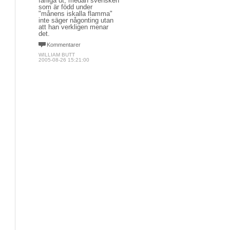
farliga ut, medan svensken
som är född under
"månens iskalla flamma"
inte säger någonting utan
att han verkligen menar
det.
Kommentarer
WILLIAM BUTT
2005-08-26 15:21:00