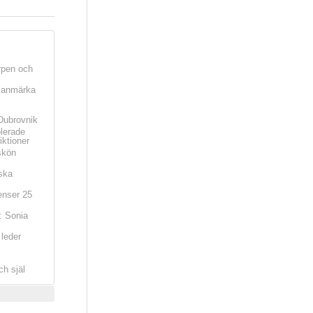
rpen och
t anmärka
Dubrovnik
olerade
iktioner
skön
ska
nser 25
: Sonia
leder
ch själ