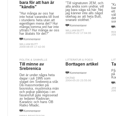
bara för att han är
"Till signaturen JEM, och
"Ka
alla andra som undrar, vill
"kändis"
ba
jag bara säga så här: Nej
ett
jag känner inte alls något
"Hur många av oss har
väl
obehag av att heta Butt,
inte hotat varandra till livet
det
snarare stolthet."
i stundens heta utan att
som
egentligen mena det? Hur
Kommentarer
många tomma ord har inte
yttrats? Hur många av oss
WILLIAM BUTT
RO
har åtalats för det?"
2008-05-22 17:04:00
200
Kommentarer
WILLIAM BUTT
2009-08-05 17:42:00
POLITIK & SAMHÄLLE
LITTERATUR & POESI
LIT
Till minne av
Borttagen artikel
Ta
Srebrenica
På
Kommentarer
på 
Det är under några heta
Kon
dagar i juli 1995 som
OKÄND
2004-05-20 23:55:00
slaget om Srebrenica står.
Då massmorden på
bosniska, muslimska män
JA
200
och pojkar påbörjas i en
fasansfull pjäs regisserad
av ledaren Radovan
Karadzic och hans ÖB
Ratko Mladic.
Kommentarer
NINNA BENGTSSON