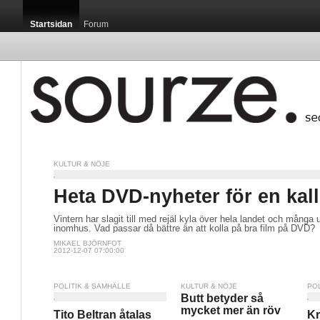
Startsidan
Forum
KULTUR & NÖJE
Heta DVD-nyheter för en kall
Vintern har slagit till med rejäl kyla över hela landet och många 
inomhus. Vad passar då bättre än att kolla på bra film på DVD?
MIKAEL BJÖRNFOT
2012-12-07 07:00:00
POLITIK & SAMHÄLLE
KULTUR & NÖJE
PO
Butt betyder så
mycket mer än röv
Tito Beltran åtalas
Kr