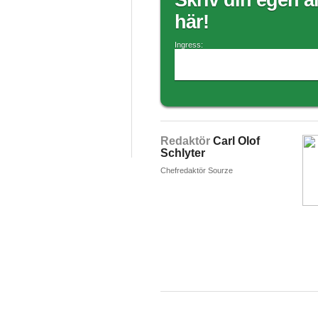
Skriv din egen ar
här!
Ingress:
Redaktör
Carl Olof
Schlyter
Chefredaktör Sourze