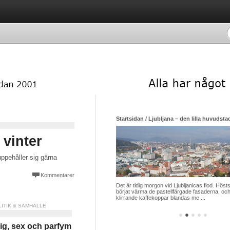
Startsidan / Ljubljana – den lilla huvudsta
 vinter
uppehåller sig gärna
Kommentarer
Det är tidig morgon vid Ljubljanicas flod. Hösts
börjat värma de pastellfärgade fasaderna, och
klirrande kaffekoppar blandas me ...
LITIK & SAMHÄLLE
●
●
●
●
●
ig, sex och parfym