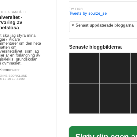
TWITTER
LITIK & SAMHÄLLE
Tweets by sourze_se
iversitet -
rvaring av
▼
Senast uppdaterade bloggarna
betslösa
t ska jag styra mina
gar? Vidare
mmentarer om den heta
Senaste bloggbilderna
batten om
versitetslivet, som jag
er är en förlängning av
is/lekis, grundskolan
h gymnasiet.
Kommentarer
ONNE BJÖRKLUND
5-12-16 19:31:00