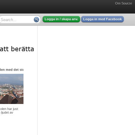
Om Sourze
Logga in / skapa anv.
Logga in med Facebook
den med det stora hjärtat
olen har just
 ljudet av