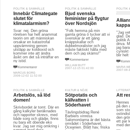
POLITIK & SAMHÄLLE
POLITIK & SAMHÄLLE
POLITIK
Innebär Climategate
Bjud svenska
slutet för
feminister på flygtur
Allia
klimatalarmism?
över Nordsjön
kappa
Svar: nej. Den gröna
"Folk hemma på min
"Jag vet
rörelsen har helt anammat
gamla gröna ö tycker att vi
glad. De
teorin om att människan
svenskar är ett gäng
politik A
orsakar en katastrofal
knäppskallar och
driva. M
uppvärmning genom
dubbelmoralister och jag
jag bara
utsläpp av koldioxid och
måste faktiskt hålla med
cyniskt 
kommer inte att ändra
dem och jag skäms!"
blir helt 
åsikt om det så inträffar en
Kommentarer
ny istid.
Komme
WILLIAM BUTT
Kommentarer
MARIA W
2007-12-15 01:42:00
2007-08-3
MARCUS BORG
2009-12-02 11:52:00
POLITIK & SAMHÄLLE
KULTUR & NÖJE
LITTERA
Arbetslös, så löd
Sötpotatis och
Att re
domen!
källvatten i
Hennes b
Söderhavet
på den 
Skrivbordet är tomt. Där en
som sto
gång kalkyler beräknades
Tävlingsbidrag René
ostindi
och rapporter skrevs, med
Barbiers vinresa
den grön
både sorg och glädje, finns
Salomonöarna är det bästa
ett par 
nu bara ett döende eko
området i Söderhavet,
med de
kvar. Jag ser mig omkring i
Oceanien. Blått hav, friska
rummet med dess