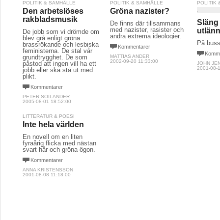
POLITIK & SAMHÄLLE
POLITIK & SAMHÄLLE
POLITIK
Den arbetslöses
Gröna nazister?
rakbladsmusik
Släng 
De finns där tillsammans
med nazister, rasister och
utlänn
De jobb som vi drömde om
andra extrema ideologier.
blev grå enligt gröna
På buss
brassrökande och lesbiska
Kommentarer
feministerna. De stal vår
Komme
grundtrygghet. De som
MATTIAS ANDER
2002-09-20 11:33:00
påstod att ingen vill ha ett
JOHN JE
2001-08-1
jobb eller ska stå ut med
plikt.
Kommentarer
PETER SOILANDER
2005-08-01 18:52:00
LITTERATUR & POESI
Inte hela världen
En novell om en liten
fyraårig flicka med nästan
svart hår och gröna ögon.
Kommentarer
ANNA KRISTENSSON
2001-08-08 11:18:00