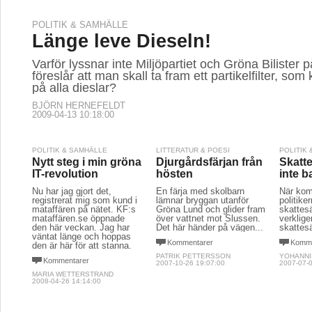
POLITIK & SAMHÄLLE
Länge leve Dieseln!
Varför lyssnar inte Miljöpartiet och Gröna Bilister 
föreslår att man skall ta fram ett partikelfilter, so
på alla dieslar?
BJÖRN HERNEFELDT
2009-04-13 10:18:00
POLITIK & SAMHÄLLE
LITTERATUR & POESI
POLITIK
Nytt steg i min gröna
Djurgårdsfärjan från
Skatte
IT-revolution
hösten
inte b
Nu har jag gjort det,
En färja med skolbarn
När kom
registrerat mig som kund i
lämnar bryggan utanför
politik
mataffären på nätet. KF:s
Gröna Lund och glider fram
skattes
mataffären.se öppnade
över vattnet mot Slussen.
verklige
den här veckan. Jag har
Det här händer på vägen...
skattes
väntat länge och hoppas
Kommentarer
Komme
den är här för att stanna.
PATRIK PETTERSSON
YOHANNI
Kommentarer
2007-10-26 19:07:00
2007-07-0
MARIA WETTERSTRAND
2008-04-26 14:14:00