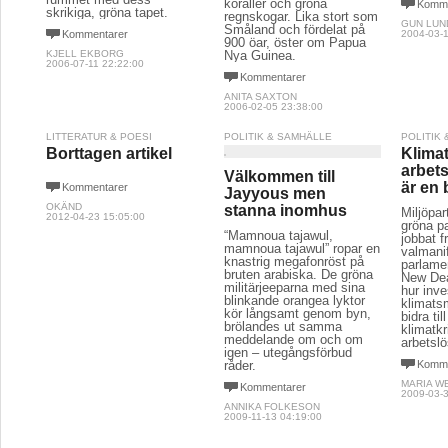
koraller och gröna
Komme
skrikiga, gröna tapet.
regnskogar. Lika stort som
GUN LU
Småland och fördelat på
Kommentarer
2004-03-1
900 öar, öster om Papua
KJELL EKBORG
Nya Guinea.
2006-07-11 22:22:00
Kommentarer
ANITA SAXTON
2006-02-05 23:38:00
LITTERATUR & POESI
POLITIK & SAMHÄLLE
POLITIK
Borttagen artikel
Klima
arbets
Välkommen till
är en 
Kommentarer
Jayyous men
OKÄND
stanna inomhus
Miljöpar
2012-04-23 15:05:00
gröna pa
“Mamnoua tajawul,
jobbat 
mamnoua tajawul” ropar en
valmani
knastrig megafonröst på
parlame
bruten arabiska. De gröna
New Dea
militärjeeparna med sina
hur inve
blinkande orangea lyktor
klimats
kör långsamt genom byn,
bidra til
brölandes ut samma
klimatkr
meddelande om och om
arbetsl
igen – utegångsförbud
råder.
Komme
MARIA W
Kommentarer
2009-03-3
ANNIKA FOLKESON
2009-11-13 04:19:00