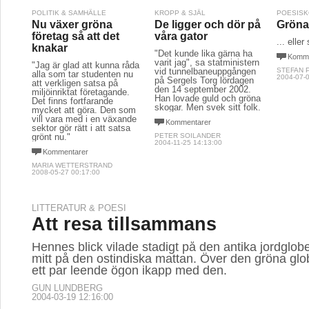
POLITIK & SAMHÄLLE
KROPP & SJÄL
POESIS
Nu växer gröna
De ligger och dör på
Gröna 
företag så att det
våra gator
... eller
knakar
"Det kunde lika gärna ha
Komme
varit jag", sa statministern
"Jag är glad att kunna råda
vid tunnelbaneuppgången
STEFAN 
alla som tar studenten nu
2004-07-0
på Sergels Torg lördagen
att verkligen satsa på
den 14 september 2002.
miljöinriktat företagande.
Han lovade guld och gröna
Det finns fortfarande
skogar. Men svek sitt folk.
mycket att göra. Den som
vill vara med i en växande
Kommentarer
sektor gör rätt i att satsa
grönt nu."
PETER SOILANDER
2004-11-25 14:13:00
Kommentarer
MARIA WETTERSTRAND
2008-05-27 00:17:00
LITTERATUR & POESI
Att resa tillsammans
Hennes blick vilade stadigt på den antika jordglo
mitt på den ostindiska mattan. Över den gröna glob
ett par leende ögon ikapp med den.
GUN LUNDBERG
2004-03-19 12:16:00