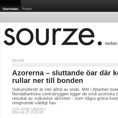
Startsidan
Forum
RESOR
Azorerna – sluttande öar där 
rullar ner till bonden
Vulkanutbrott är inte alltid av ondo. Mitt i Atlanten öve
Nordatlantiska centralryggen ligger de små azoriska ö
resultat av vulkanisk aktivitet – som några gröna koner
omgivande väldigt hav.
LEIF-ARNE UNDVALL
2010-04-28 13:43:00