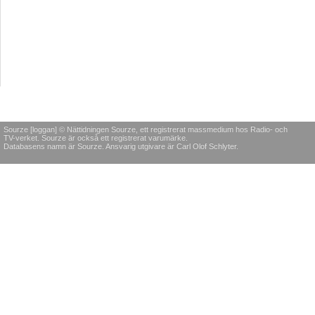
Sourze [loggan] © Nättidningen Sourze, ett registrerat massmedium hos Radio- och
TV-verket. Sourze är också ett registrerat varumärke.
Databasens namn är Sourze. Ansvarig utgivare är Carl Olof Schlyter.