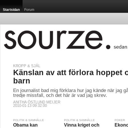
Startsidan
Forum
KROPP & SJÄL
Känslan av att förlora hoppet o
barn
En journalist bad mig förklara hur jag kände när jag g
tredje missfall, och det här är vad jag skrev.
ANITHA ÖSTLUND MEIJER
2010-01-13 09:32:00
POLITIK & SAMHÄLLE
POLITIK & SAMHÄLLE
POKER
Obama kan
Vinna kriget och
Ekon