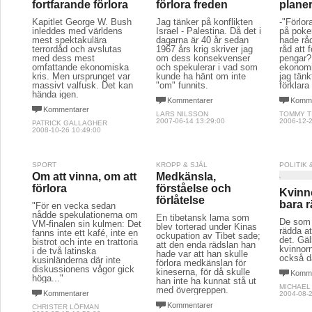
fortfarande förlora
förlora freden
planer
Kapitlet George W. Bush
Jag tänker på konflikten
-"Förlo
inleddes med världens
Israel - Palestina. Då det i
på poker
mest spektakulära
dagarna är 40 år sedan
hade rå
terrordåd och avslutas
1967 års krig skriver jag
råd att 
med dess mest
om dess konsekvenser
pengar?
omfattande ekonomiska
och spekulerar i vad som
ekonomi
kris. Men ursprunget var
kunde ha hänt om inte
jag tänk
massivt valfusk. Det kan
"om" funnits.
förklara
hända igen.
Kommentarer
Komme
Kommentarer
LARS NILSSON
TOMMY T
2007-06-14 13:29:00
2006-12-2
PATRICK GALLAGHER
2008-10-26 10:49:00
SPORT
KROPP & SJÄL
POLITIK
Om att vinna, om att
Medkänsla,
förlora
förståelse och
Kvinn
förlåtelse
bara 
"För en vecka sedan
nådde spekulationerna om
En tibetansk lama som
De som 
VM-finalen sin kulmen: Det
blev torterad under Kinas
rädda at
fanns inte ett kafé, inte en
ockupation av Tibet sade;
det. Gäl
bistrot och inte en trattoria
att den enda rädslan han
kvinnor
i de två latinska
hade var att han skulle
också d
kusinländerna där inte
förlora medkänslan för
diskussionens vågor gick
kineserna, för då skulle
Komme
höga..."
han inte ha kunnat stå ut
MICHAEL
med övergreppen.
Kommentarer
2004-08-2
Kommentarer
CHRISTER LÖFMAN