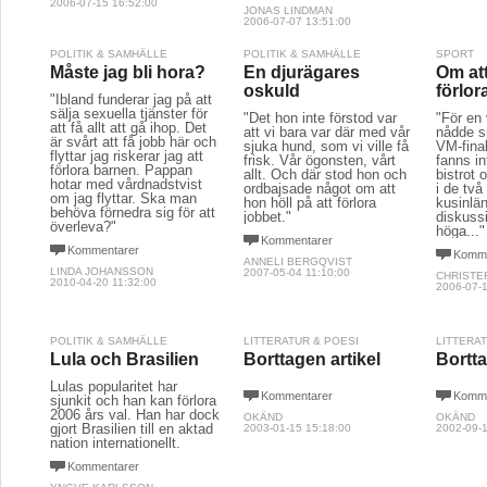
2006-07-15 16:52:00
JONAS LINDMAN
2006-07-07 13:51:00
POLITIK & SAMHÄLLE
POLITIK & SAMHÄLLE
SPORT
Måste jag bli hora?
En djurägares
Om att
oskuld
förlor
"Ibland funderar jag på att
sälja sexuella tjänster för
"Det hon inte förstod var
"För en
att få allt att gå ihop. Det
att vi bara var där med vår
nådde s
är svårt att få jobb här och
sjuka hund, som vi ville få
VM-fina
flyttar jag riskerar jag att
frisk. Vår ögonsten, vårt
fanns in
förlora barnen. Pappan
allt. Och där stod hon och
bistrot 
hotar med vårdnadstvist
ordbajsade något om att
i de två
om jag flyttar. Ska man
hon höll på att förlora
kusinlän
behöva förnedra sig för att
jobbet."
diskuss
överleva?"
höga..."
Kommentarer
Kommentarer
Komme
ANNELI BERGQVIST
LINDA JOHANSSON
2007-05-04 11:10:00
CHRISTE
2010-04-20 11:32:00
2006-07-1
POLITIK & SAMHÄLLE
LITTERATUR & POESI
LITTERA
Lula och Brasilien
Borttagen artikel
Bortta
Lulas popularitet har
Kommentarer
Komme
sjunkit och han kan förlora
2006 års val. Han har dock
OKÄND
OKÄND
gjort Brasilien till en aktad
2003-01-15 15:18:00
2002-09-1
nation internationellt.
Kommentarer