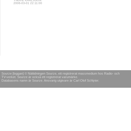
YNGVE KARLSSON
2006-03-01 22:11:00
Sourze [loggan] © Nättidningen Sourze, ett registrerat massmedium hos Radio- och
TV-verket. Sourze är också ett registrerat varumärke.
Databasens namn är Sourze. Ansvarig utgivare är Carl Olof Schlyter.