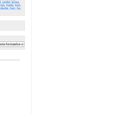
d
,
under
,
kinas
,
han
,
hade
,
han
,
,
skulle
,
han
,
ha
,