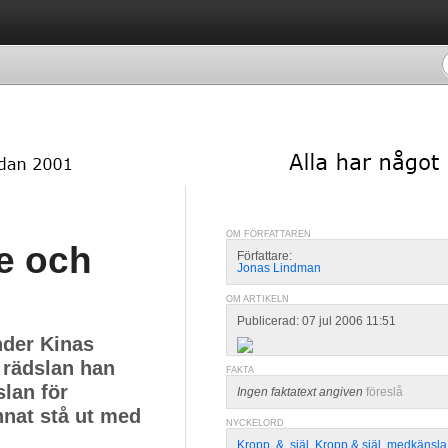
OM FÖRFATTAREN
e och
Författare:
Jonas Lindman
OM ARTIKELN
Publicerad: 07 jul 2006 11:51
nder Kinas
 rädslan han
FAKTA
slan för
Ingen faktatext angiven
föreslå
nnat stå ut med
NYCKELORD
Kropp
,
&
,
själ
,
Kropp & själ
,
medkänsla