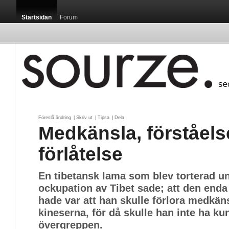
Startsidan
Forum
Föreslå ändring
| 
Skriv ut
| 
Tipsa
| 
Dela
Medkänsla, förståels
förlåtelse
En tibetansk lama som blev torterad u
ockupation av Tibet sade; att den enda
hade var att han skulle förlora medkän
kineserna, för då skulle han inte ha ku
övergreppen.