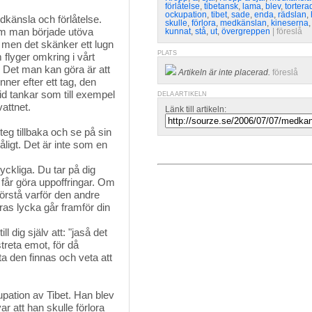
förlåtelse
,
tibetansk
,
lama
,
blev
,
tortera
ockupation
,
tibet
,
sade
,
enda
,
rädslan
,
dkänsla och förlåtelse. 
skulle
,
förlora
,
medkänslan
,
kineserna
 om man började utöva
kunnat
,
stå
,
ut
,
övergreppen
| 
föreslå
, men det skänker ett lugn
PLATS
flyger omkring i vårt
. Det man kan göra är att
Artikeln är inte placerad.
föreslå
ner efter ett tag, den
id tankar som till exempel
DELA ARTIKELN
attnet.
Länk till artikeln:
eg tillbaka och se på sin
ligt. Det är inte som en
yckliga. Du tar på dig
 får göra uppoffringar. Om
örstå varför den andre
s lycka går framför din
l dig själv att: "jaså det
treta emot, för då
åta den finnas och veta att
ation av Tibet. Han blev 
r att han skulle förlora