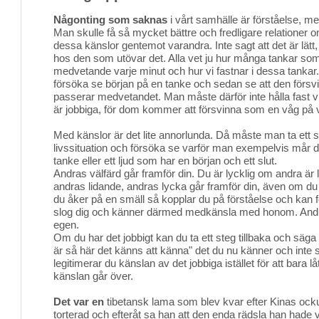
Någonting som saknas
i vårt samhälle är förståelse, me
Man skulle få så mycket bättre och fredligare relationer
dessa känslor gentemot varandra. Inte sagt att det är lätt
hos den som utövar det. Alla vet ju hur många tankar som 
medvetande varje minut och hur vi fastnar i dessa tankar
försöka se början på en tanke och sedan se att den försvin
passerar medvetandet. Man måste därför inte hålla fast v
är jobbiga, för dom kommer att försvinna som en våg på v
Med känslor är det lite annorlunda. Då måste man ta ett st
livssituation och försöka se varför man exempelvis mår då
tanke eller ett ljud som har en början och ett slut.
Andras välfärd går framför din. Du är lycklig om andra är l
andras lidande, andras lycka går framför din, även om du
du åker på en smäll så kopplar du på förståelse och kan f
slog dig och känner därmed medkänsla med honom. Andra
egen.
Om du har det jobbigt kan du ta ett steg tillbaka och säga til
är så här det känns att känna" det du nu känner och inte s
legitimerar du känslan av det jobbiga istället för att bara l
känslan går över.
Det var en
tibetansk lama som blev kvar efter Kinas ockup
torterad och efteråt sa han att den enda rädsla han hade va