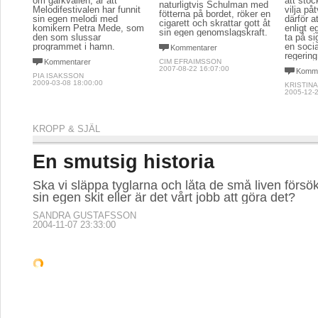
om gårkvällen, är att
att sto
naturligtvis Schulman med
Melodifestivalen har funnit
vilja påt
fötterna på bordet, röker en
sin egen melodi med
därför a
cigarett och skrattar gott åt
komikern Petra Mede, som
enligt e
sin egen genomslagskraft.
den som slussar
ta på si
programmet i hamn.
en soci
Kommentarer
regering
Kommentarer
CIM EFRAIMSSON
2007-08-22 16:07:00
Komme
PIA ISAKSSON
2009-03-08 18:00:00
KRISTINA
2005-12-2
KROPP & SJÄL
En smutsig historia
Ska vi släppa tyglarna och låta de små liven förs
sin egen skit eller är det vårt jobb att göra det?
SANDRA GUSTAFSSON
2004-11-07 23:33:00