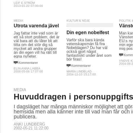
LEIF E STRÖM
2013-01-22 07:00:00
MEDIA
KULTUR & NÖJE
POLITIK
Utrota varenda jävel
Vänst
Din egen nobelfest
Jag fattar inte vad som är
Man kan
ett så stort problem, det är
Vänstern 
Varför ska bara kända
väl bara att du låter bli att
EU:s nya
vetenskapsmän få fira
titta om det stör dig så
min egen
Nobeldagen? Du har väl
mycket att andra grupper
mig posit
också gjort något
än din egen vill ha rätt till
fantastiskt under året som
Komme
egna nyheter.
bör firas!
YNGVE 
Kommentarer
2004-06-2
Kommentarer
ELIN-ANNA LABBA
2006-05-06 17:07:00
MARIA LINDBLAD
2004-12-10 15:17:00
MEDIA
Huvuddragen i personuppgift
I dagsläget har många människor möjlighet att gö
hemsida men alla känner inte till vad man får och i
publicera.
ANKI LUNDBERG
2002-05-21 11:22:00