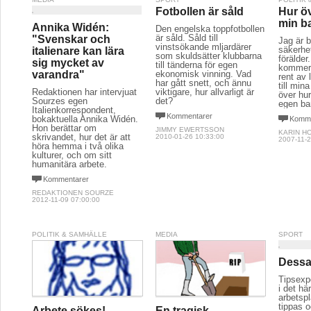
Fotbollen är såld
Hur ö
min b
Annika Widén:
Den engelska toppfotbollen
är såld. Såld till
"Svenskar och
Jag är b
vinstsökande mljardärer
säkerh
italienare kan lära
som skuldsätter klubbarna
förälde
sig mycket av
till tänderna för egen
kommer
varandra"
ekonomisk vinning. Vad
rent av 
har gått snett, och ännu
till min
Redaktionen har intervjuat
viktigare, hur allvarligt är
över hu
Sourzes egen
det?
egen ba
Italienkorrespondent,
Kommentarer
bokaktuella Annika Widén.
Komme
Hon berättar om
JIMMY EWERTSSON
KARIN H
skrivandet, hur det är att
2010-01-26 10:33:00
2007-11-2
höra hemma i två olika
kulturer, och om sitt
humanitära arbete.
Kommentarer
REDAKTIONEN SOURZE
2012-11-09 07:00:00
POLITIK & SAMHÄLLE
MEDIA
SPORT
Dessa 
Tipsexpe
i det hä
arbetsp
tippas 
Arbete sökes!
En tragisk