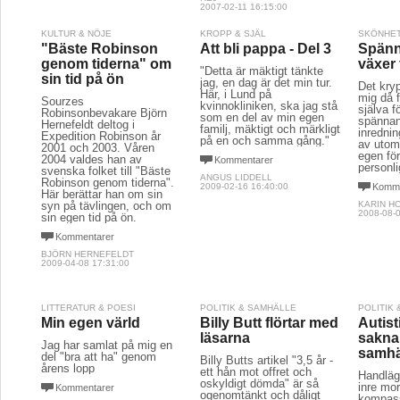
2007-02-11 16:15:00
KULTUR & NÖJE
KROPP & SJÄL
SKÖNHET
"Bäste Robinson
Att bli pappa - Del 3
Spän
genom tiderna" om
växer
"Detta är mäktigt tänkte
sin tid på ön
jag, en dag är det min tur.
Det kry
Här, i Lund på
mig då f
Sourzes
kvinnokliniken, ska jag stå
själva fö
Robinsonbevakare Björn
som en del av min egen
spänna
Hernefeldt deltog i
familj, mäktigt och märkligt
inredni
Expedition Robinson år
på en och samma gång."
av utom
2001 och 2003. Våren
egen fö
2004 valdes han av
Kommentarer
personl
svenska folket till "Bäste
ANGUS LIDDELL
Robinson genom tiderna".
2009-02-16 16:40:00
Komme
Här berättar han om sin
syn på tävlingen, och om
KARIN H
2008-08-0
sin egen tid på ön.
Kommentarer
BJÖRN HERNEFELDT
2009-04-08 17:31:00
LITTERATUR & POESI
POLITIK & SAMHÄLLE
POLITIK
Min egen värld
Billy Butt flörtar med
Autis
läsarna
sakna
Jag har samlat på mig en
samhä
del "bra att ha" genom
Billy Butts artikel "3,5 år -
årens lopp
ett hån mot offret och
Handläg
oskyldigt dömda" är så
inre mo
Kommentarer
ogenomtänkt och dåligt
kompass