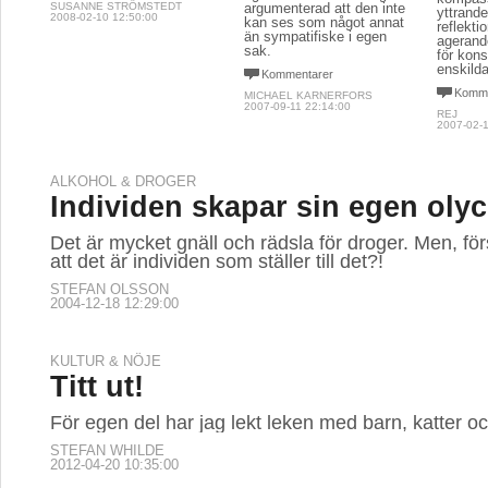
SUSANNE STRÖMSTEDT
argumenterad att den inte
yttrande
2008-02-10 12:50:00
kan ses som något annat
reflekti
än sympatifiske i egen
agerand
sak.
för kon
enskild
Kommentarer
Komme
MICHAEL KARNERFORS
2007-09-11 22:14:00
REJ
2007-02-1
ALKOHOL & DROGER
Individen skapar sin egen olyc
Det är mycket gnäll och rädsla för droger. Men, förs
att det är individen som ställer till det?!
STEFAN OLSSON
2004-12-18 12:29:00
KULTUR & NÖJE
Titt ut!
För egen del har jag lekt leken med barn, katter oc
STEFAN WHILDE
2012-04-20 10:35:00