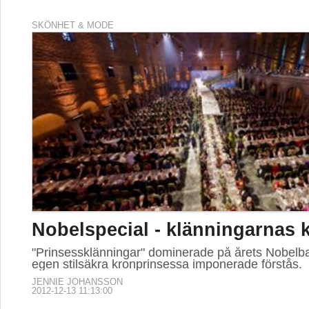
SKÖNHET & MODE
Nobelspecial - klänningarnas k
"Prinsessklänningar" dominerade på årets Nobelba
egen stilsäkra kronprinsessa imponerade förstås.
JENNIE JOHANSSON
2012-12-13 11:13:00