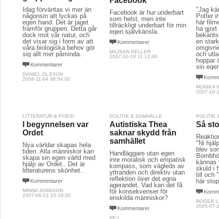
Facebook
Idag förväntas vi mer än
"Jag kän
Facebook är hur underbart
någonsin att lyckas på
Potter 
som helst, men inte
egen hand. Det är jaget
här film
tillräckligt underbart för min
framför gruppen. Detta går
ha gjor
egen självkänsla.
dock mot vår natur, och
bekantsk
det visar sig i form av att
en stark
Kommentarer
våra biologiska behov gör
omgivni
MAJSAN KELLER
sig allt mer påminda.
och utl
2007-10-19 11:12:00
hoppar 
Kommentarer
sin ege
DANIEL OLSSON
Komme
2008-11-04 08:54:00
MONIKA 
2007-10-1
LITTERATUR & POESI
POLITIK & SAMHÄLLE
POLITIK
I begynnelsen var
Autistiska Thea
Så st
Ordet
saknar skydd från
Reaktion
samhället
"Ni hjäl
Nya världar skapas hela
blev so
tiden. Alla människor kan
Handläggare utan egen
Bombhög
skapa sin egen värld med
inre moralisk och empatisk
kännas 
hjälp av Ordet.. Det är
kompass, som vägleds av
skuld i 
litteraturens skönhet..
yttranden och direktiv utan
till och
reflektion över det egna
här stop
Kommentarer
agerandet. Vad kan det få
MINNA JONSSON
för konsekvenser för
Komme
2007-06-21 15:29:00
enskilda människor?
ROGER 
2005-07-2
Kommentarer
REJ