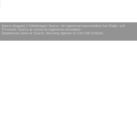
Sourze [loggan] © Nättidningen Sourze, ett registrerat massmedium hos Radio- och
TV-verket. Sourze är också ett registrerat varumärke.
Databasens namn är Sourze. Ansvarig utgivare är Carl Olof Schlyter.