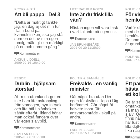
KROPP & SJÄL
LITTERATUR & POESI
POLITIK
Att bli pappa - Del 3
Inte är du frisk lilla
För vi
vän?
hemlö
"Detta är mäktigt tänkte
jag, en dag är det min tur.
Nästan ingen vill vara frisk
Varför s
Här, i Lund på
i vart fall inte på egen risk
med de 
kvinnokliniken, ska jag stå
hemlösa
som en del av min egen
Kommentarer
De som i
familj, mäktigt och märkligt
åt grun
JAN BRUNNEGÅRD
på en och samma gång."
2007-09-20 11:25:00
Komme
Kommentarer
ROLF NI
ANGUS LIDDELL
2007-06-0
2009-02-16 16:40:00
RESOR
POLITIK & SAMHÄLLE
POLITIK
Dublin - hjälpsam
Freivalds - en vanlig
Ett pa
storstad
minister
bästa 
ett kol
Att resa utomlands ger en
Går något bra utan Din
inte bara lite avkoppling
egen förskyllan - lapa i Dig
De är s
från vardagen, nya intryck
berömmet. Går något åt
omtänks
och lite hål i plånboken
helvete inom Ditt
så man v
såhär efteråt. Ibland börjar
ansvarsområde - skyll på
själv. O
man också fundera över
andra.
finns 
vår egen självbild.
har lust
Kommentarer
lilla do
Kommentarer
LARS NILSSON
fixa nå
2005-06-15 18:54:00
STAFFAN HUSS
2005-08-08 11:22:00
Komme