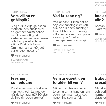
HAVANNA
2004-11-1
KROPP & SJÄL
KROPP & SJÄL
LITTERA
Vem vill ha en
Vad är sanning?
Inte är
gnällspik?
vän?
Vad är sant? Finns det en
objektiv sanning eller kan
"Jag skulle vilja ge dessa
Nästan i
alla ha sin egen sanning?
mobbare och gnällspikar
i vart fa
Om det finns en sanning,
ett gott och välmenande
vilka vägar kan man uppnå
Komme
råd. Försök att ge den
sanning på? Vad är
kärlek ni så desperat söker
JAN BRU
meningen med sanning?
och trängtar efter till er
2007-09-2
själva först och främst.
Kommentarer
Om ingen annan gör det,
var er egen goda fe."
DAVID BÖHLMARK
2007-11-02 13:03:00
Kommentarer
PIA ISAKSSON
2009-07-29 16:04:00
SEX & KÄRLEK
ALKOHOL & DROGER
POLITIK
Frys min
Vem är egentligen
Babsan
solnedgång
förälder till vem?
presid
Du ska komma och skapa
När socialtjänsten ber en
När ska 
min lycka och ta med den
tonåring att ta hand om sin
och ver
när du behagar gå? Förstår
egen mamma - då är det
normen 
du inte din egen storhet?
någonting som är fel.
deras e
Kommentarer
Kommentarer
Komme