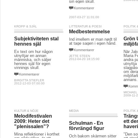
sin egen skull.
Kommentarer
2007-03-27 11:01:00
KROPP & SJÄL
LITTERATUR & POESI
POLITIK
Medbestemmelse
Subjektiviteten stal
Grön 
Ind imellem er man nødt til
at tage sagen i egen hånd.
hennes själ
miljöf
Kommentarer
Ex text om hur någon
När Jak
utnyttjar en annan
Maria 
JETTE STEEN
människa, och säljer
2012-04-20 18:15:00
andra p
hennes själ för egen
utnyttja
vinnings skull.
slagpås
om dera
Kommentarer
miljöfar
annans.
BIRGITTA STIEFLER
2012-12-03 07:00:00
Komme
MICHAEL
2009-11-2
KULTUR & NÖJE
MEDIA
POLITIK
Melodifestivalen
Trängs
2009: Heter det
ett de
Schulman - En
"plenissalen"?
haver
förvrängd figur
Mina reflektioner i korthet
"Den so
Och bakom skärmen sitter