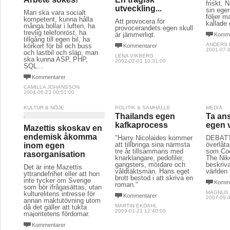
friskt. N
utveckling...
sin egen
Man ska vara socialt
följer 
kompetent, kunna hålla
Att provocera för
kallade 
många bollar i luften, ha
provocerandets egen skull
trevlig telefonröst, ha
är jämmerligt.
Komme
tillgång till egen bil, ha
ANDERS
körkort för bil och buss
Kommentarer
2001-07-0
och lastbil och släp, man
LENA VIKBERG
ska kunna ASP, PHP,
2002-02-01 10:31:00
SQL...
Kommentarer
CAMILLA JOHANSSON
2004-06-23 00:51:00
KULTUR & NÖJE
POLITIK & SAMHÄLLE
MEDIA
Thailands egen
Ta ans
kafkaprocess
egen v
Mazettis skoskav en
endemisk åkomma
"Harry Nicolaides kommer
DEBATT:
att tillbringa sina närmsta
överlåta
inom egen
tre år tillsammans med
som Coc
rasorganisation
knarklangare, pedofiler,
The Nik
gangsters, mördare och
beskriva
Det är inte Mazettis
våldtäktsmän. Hans eget
världen 
yttrandefrihet eller att hon
brott bestod i att skriva en
inte tycker om Sverige
Komme
roman."
som bör ifrågasättas, utan
MAGNUS
kulturelitens intresse för
Kommentarer
2007-09-0
annan maktutövning utom
MARTIN EKDAHL
då det gäller att tukta
2009-01-21 12:40:00
majoritetens fördomar.
Kommentarer