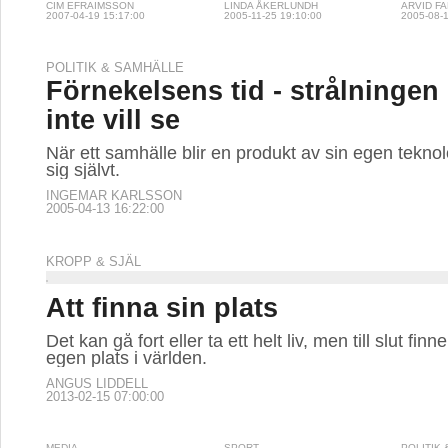
CIM EFRAIMSSON
LINDA ÅKERLUNDH
ARVID F
2007-04-19 15:17:00
2005-11-25 19:10:00
2005-08-1
POLITIK & SAMHÄLLE
Förnekelsens tid - strålningen
inte vill se
När ett samhälle blir en produkt av sin egen teknolo
sig självt.
INGEMAR KARLSSON
2005-04-13 16:22:00
KROPP & SJÄL
Att finna sin plats
Det kan gå fort eller ta ett helt liv, men till slut finne
egen plats i världen.
ANGUS LIDDELL
2013-02-15 07:00:00
MEDIA
SPORT
POLITIK