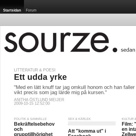
Startsidan
Forum
LITTERATUR & POESI
Ett udda yrke
"Med en lätt knuff tar jag omkull honom och han faller
vikt precis som jag lärde mig på kursen."
ANITHA ÖSTLUND MEIJER
2009-10-15 12:52:00
POLITIK & SAMHÄLLE
SEX & KÄRLEK
KULTUR 
Bekräftelsebehov
Film: 
och
en int
Att "komma ut" i
grupptillhörighet
Zellw