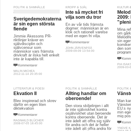
POLITIK & SAMHÄLLE
KROPP & SJÄL
KULTUR 
Inte så mycket fri
Melodi
vilja som du tror
2009: 
Sverigedemokraterna
"plen
är sin egen största
En av vår tids främsta
dogmer: människan är en
fiende
Mina ref
klok och rationell varelse
om gårkv
med en egen fri vilja.
Jimmie Åkessons PR-
Melodife
riktlinjer kräver en
sin ege
Kommentarer
självdisciplin och
komiker
självcensur som
JOHN JÄRVENPÄÄ
den som
människor vars främsta
2009-09-09 13:54:00
program
drivkraft är ilska helt enkelt
inte är kapabla till.
Komme
PIA ISA
Kommentarer
2009-03-0
MALIN MICHEA
2012-11-14 20:35:00
LITTERATUR & POESI
POLITIK & SAMHÄLLE
POLITIK
Ekvation II
Allting handlar om
Vänst
oberoende!
Blev inspirerad och skrev
Man kan
därför en egen liten
Vänstern 
Den stora skiljelinjen i allt
diktekvation
EU:s nya
är inte själviskhet kontra
min egen
osjälviskhet utan beroende
Kommentarer
mig posit
kontra oberoende. Det är
RAGNHILD BLÜCHER
inte ädelt att offra sig själv
Komme
2008-07-05 18:45:00
för andra och det är heller
inte ädelt att offra andra för
YNGVE 
2004-06-2