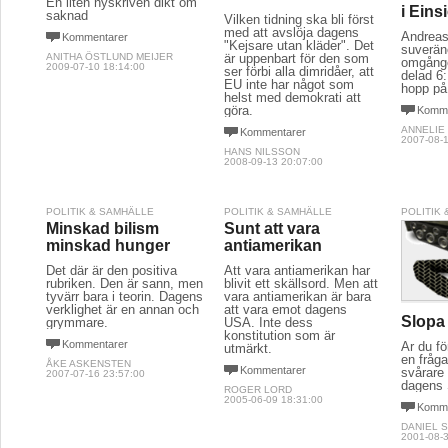
En liten nyskriven dikt om
i Eins
saknad
Vilken tidning ska bli först
med att avslöja dagens
Andreas
Kommentarer
"Kejsare utan kläder". Det
suveräne
ANITHA ÖSTLUND MEIJER
är uppenbart för den som
omgånge
2009-07-10 18:14:00
ser förbi alla dimridåer, att
delad 6:
EU inte har något som
hopp på
helst med demokrati att
göra.
Komme
ANNELIE
Kommentarer
2007-08-1
HANS NILSSON
2008-09-13 20:07:00
POLITIK & SAMHÄLLE
POLITIK & SAMHÄLLE
POLITIK
Minskad bilism
Sunt att vara
minskad hunger
antiamerikan
Det där är den positiva
Att vara antiamerikan har
rubriken. Den är sann, men
blivit ett skällsord. Men att
tyvärr bara i teorin. Dagens
vara antiamerikan är bara
verklighet är en annan och
att vara emot dagens
Slopa
grymmare.
USA. Inte dess
konstitution som är
Kommentarer
Är du fö
utmärkt.
en fråga
ÅKE ASKENSTEN
Kommentarer
svårare 
2007-07-16 23:57:00
dagens 
ROGER LORD
2005-06-09 18:31:00
Komme
DANIEL 
2001-08-3