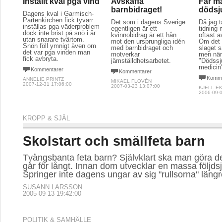
Inställt kval pga vind
Avskaffa
Får m
barnbidraget!
dödsj
Dagens kval i Garmisch-
Partenkirchen fick tyvärr
Det som i dagens Sverige
Då jag t
inställas pga väderproblem
egentligen är ett
tidning
dock inte brist på snö i år
kvinnobidrag är ett hån
oftast a
utan snarare tvärtom.
mot den ursprungliga idén
Om det 
Snön föll ymnigt även om
med barnbidraget och
slaget s
det var pga vinden man
motverkar
men när
fick avbryta.
jämställdhetsarbetet.
"Dödssj
medicin
Kommentarer
Kommentarer
Komme
ANNELIE PRINTZ
MIKAEL FLOVÉN
2007-12-31 17:06:00
2007-03-23 13:07:00
KJELL E
2006-09-0
KROPP & SJÄL
Skolstart och smällfeta barn
Tvångsbanta feta barn? Självklart ska man göra de
går för långt. Innan dom utvecklar en massa följd
Springer inte dagens ungar av sig "rullsorna" läng
SUSANN LARSSON
2005-09-13 19:42:00
POLITIK & SAMHÄLLE