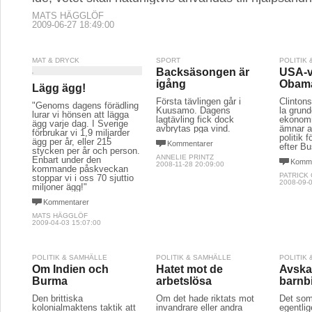
MATS HÄGGLÖF
2009-06-27 18:49:00
MAT & DRYCK
SPORT
POLITIK
Backsäsongen är
USA-v
igång
Obam
Lägg ägg!
Första tävlingen går i
Clintons
"Genoms dagens förädling
Kuusamo. Dagens
la grund
lurar vi hönsen att lägga
lagtävling fick dock
ekonomi
ägg varje dag. I Sverige
avbrytas pga vind.
ämnar 
förbrukar vi 1,9 miljarder
politik 
ägg per år, eller 215
Kommentarer
efter Bu
stycken per år och person.
ANNELIE PRINTZ
Enbart under den
Komme
2008-11-28 20:09:00
kommande påskveckan
PATRICK
stoppar vi i oss 70 sjuttio
2008-09-0
miljoner ägg!"
Kommentarer
MATS HÄGGLÖF
2009-04-03 15:07:00
POLITIK & SAMHÄLLE
POLITIK & SAMHÄLLE
POLITIK
Om Indien och
Hatet mot de
Avska
Burma
arbetslösa
barnb
Den brittiska
Om det hade riktats mot
Det som
kolonialmaktens taktik att
invandrare eller andra
egentlig