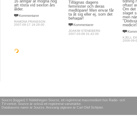
16 åringar är mogna nog
tidning
Tillägnas dagens
att rösta vid sexton års
oftast a
feminister och deras
ålder.
Om det 
medlöpare! Men envar får
slaget s
ta åt sig eller ej, som det
Kommentarer
men när
behagar!
"Dödssj
RAMONA FRANSSON
medicin
2007-09-17 18:28:00
Kommentarer
JOAKIM STENEBERG
Komme
2007-03-08 01:42:00
KJELL E
2006-09-0
NÄRINGSLIV
KROPP & SJÄL
SPORT
Kina har vaknat
Pest, kolera,
Schli
inhysehjon och
hem 
"För 200 år sedan sade
backstugusittare
Napoleon att "Kina sover
Igår ku
men låt det sova för om
kvalet i
- Vi har det nog ganska bra
Kina vaknade skulle
som pla
i dagens Sverige, sa jag,
världen darra." Kina var vid
visserlig
när Sam gick förbi mig och
denna tid världens enda
morgone
Wikipedia. - Nä. Reinfeldt
stormakt med ungefär 25
skulle b
är värre än kolera, sa
procent av världens BNP,
senare 
Sam.
samma som dagens enda
stormakt USA har för
Komme
Kommentarer
närvarande."
ANNELIE
ISABELLA MENDRIX
2008-03-0
2008-07-28 09:25:00
Kommentarer
YNGVE KARLSSON
2008-12-16 12:46:00
SPORT
POLITIK & SAMHÄLLE
SPORT