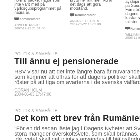
normal backe, något som
bryts ner allt mer. Nu är
avslöja
inte varit med på
det dags att göra
på Sou
värlcscupsprogrammet på
motstånd.
Fernstr
några år.
dagens
Kommentarer
kastar s
Kommentarer
ANNA PIETILÄINEN
talister.
2007-05-22 13:03:00
ANNELIE PRINTZ
2007-12-13 21:31:00
Komme
WILLIAM
2005-11-0
POLITIK & SAMHÄLLE
Till ännu ej pensionerade
RSV visar nu att det inte längre bara är nuvarand
som kommer att offras för att dagens politiker ska
röster på att tiga om avarterna i de svenska välfä
GÖRAN HOLM
2004-06-03 17:47:00
POLITIK & SAMHÄLLE
Det kom ett brev från Rumäni
"För en tid sedan läste jag i Dagens Nyheter att S
stora mängder överskottsvete, som skall brännas. 
idé, vetet skall naturligtvis användas till hjälpsändn