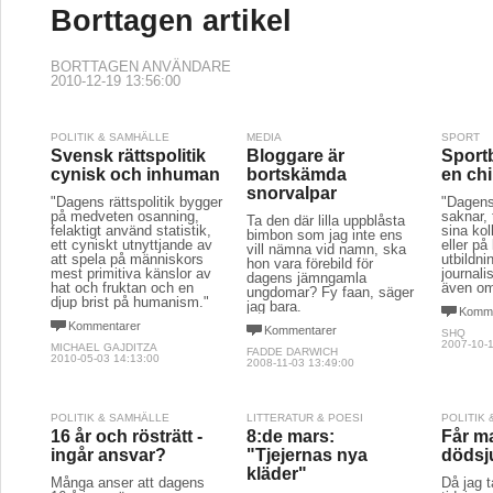
Borttagen artikel
BORTTAGEN ANVÄNDARE
2010-12-19 13:56:00
POLITIK & SAMHÄLLE
MEDIA
SPORT
Svensk rättspolitik
Bloggare är
Sport
cynisk och inhuman
bortskämda
en ch
snorvalpar
"Dagens rättspolitik bygger
"Dagens 
på medveten osanning,
saknar, t
Ta den där lilla uppblåsta
felaktigt använd statistik,
sina kol
bimbon som jag inte ens
ett cyniskt utnyttjande av
eller på
vill nämna vid namn, ska
att spela på människors
utbildni
hon vara förebild för
mest primitiva känslor av
journali
dagens jämngamla
hat och fruktan och en
även om
ungdomar? Fy faan, säger
djup brist på humanism."
jag bara.
Komme
Kommentarer
Kommentarer
SHQ
2007-10-1
MICHAEL GAJDITZA
FADDE DARWICH
2010-05-03 14:13:00
2008-11-03 13:49:00
POLITIK & SAMHÄLLE
LITTERATUR & POESI
POLITIK
16 år och rösträtt -
8:de mars:
Får m
ingår ansvar?
"Tjejernas nya
dödsj
kläder"
Många anser att dagens
Då jag t