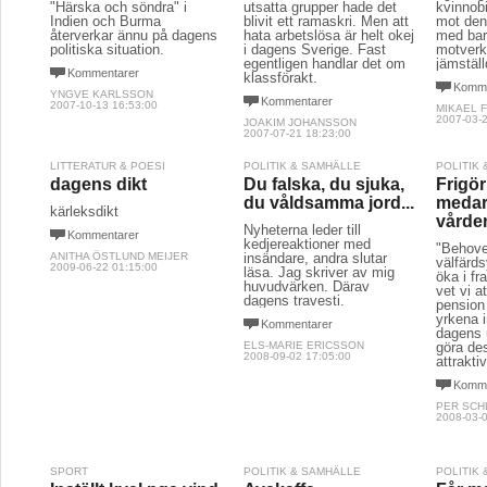
"Härska och söndra" i
utsatta grupper hade det
kvinnobi
Indien och Burma
blivit ett ramaskri. Men att
mot den
återverkar ännu på dagens
hata arbetslösa är helt okej
med bar
politiska situation.
i dagens Sverige. Fast
motverk
egentligen handlar det om
jämställ
Kommentarer
klassförakt.
Komme
YNGVE KARLSSON
Kommentarer
2007-10-13 16:53:00
MIKAEL 
2007-03-2
JOAKIM JOHANSSON
2007-07-21 18:23:00
LITTERATUR & POESI
POLITIK & SAMHÄLLE
POLITIK
dagens dikt
Du falska, du sjuka,
Frigör
du våldsamma jord...
medar
kärleksdikt
vårde
Nyheterna leder till
Kommentarer
kedjereaktioner med
"Behove
ANITHA ÖSTLUND MEIJER
insändare, andra slutar
välfärd
2009-06-22 01:15:00
läsa. Jag skriver av mig
öka i fr
huvudvärken. Därav
vet vi a
dagens travesti.
pension
yrkena i
Kommentarer
dagens 
ELS-MARIE ERICSSON
göra de
2008-09-02 17:05:00
attrakti
Komme
PER SCH
2008-03-0
SPORT
POLITIK & SAMHÄLLE
POLITIK