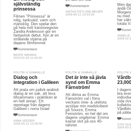
självständig
Men dag
Kommentarer
ändå Ös
prinsessa
ANITHA ÖSTLUND MEIJER
Morgens
2009-06-12 14:53:00
nu med 
Filmen "Prinsessa" är
har säkr
rolig, tankvärd, varm och
totala 
mänsklig. Den spelar den
på hela mitt känsloregister.
Komme
Zandra Andersson gör en
fantastisk debut, hon är en
ANNELIE
strålande stjärna på
2008-02-1
dagens filmhimmel.
Kommentarer
BENTE WIKMAN
2010-01-26 11:06:00
POLITIK & SAMHÄLLE
POLITIK & SAMHÄLLE
POLITIK
Dialog och
Det är inte så jävla
Vårdb
integration i Galileen
synd om Emma
23,00
Färnström!
Att prata om judisk-arabisk
I dagen
dialog är en sak, att leva
bra exe
Att döma av Emma
tillsammans i praktiken är
individu
Färnström val i förra
en helt annan. Ett
vida öv
veckans inne- & utelista
reportage från dagens
kollekti
avslöjar min medskribent
Galileen i norra Israel
Vårdbit
på Sourze, Emma
på jobbe
Fernström, en hel del om
Kommentarer
dagens ungdomar. Emma
Komme
ANNA VEEDER
kastar skit på oss 40-
2006-05-12 13:08:00
talister.
STIG GU
2004-05-2