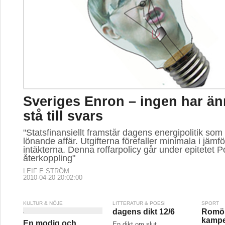
Sveriges Enron – ingen har änn
stå till svars
"Statsfinansiellt framstår dagens energipolitik som
lönande affär. Utgifterna förefaller minimala i jäm
intäkterna. Denna roffarpolicy går under epitetet Po
återkoppling"
LEIF E STRÖM
2010-04-20 20:02:00
KULTUR & NÖJE
LITTERATUR & POESI
SPORT
dagens dikt 12/6
Romör
kampe
En modig och
En dikt om slut