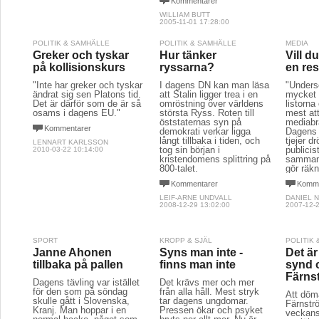
Kommentarer
WILLIAM BUTT
2005-11-01 17:28:00
POLITIK & SAMHÄLLE
POLITIK & SAMHÄLLE
MEDIA
Greker och tyskar
Hur tänker
Vill d
på kollisionskurs
ryssarna?
en re
"Inte har greker och tyskar
I dagens DN kan man läsa
"Undersö
ändrat sig sen Platons tid.
att Stalin ligger trea i en
mycket 
Det är därför som de är så
omröstning över världens
listorna
osams i dagens EU."
största Ryss. Roten till
mest att
öststaternas syn på
mediabr
Kommentarer
demokrati verkar ligga
Dagens 
långt tillbaka i tiden, och
tjejer d
LENNART KARLSSON
tog sin början i
publicis
2010-03-22 10:14:00
kristendomens splittring på
sammanh
800-talet.
gör räkn
Kommentarer
Komme
LEIF-ARNE UNDVALL
DANIEL 
2008-12-29 13:02:00
2007-12-2
SPORT
KROPP & SJÄL
POLITIK
Janne Ahonen
Syns man inte -
Det är
tillbaka på pallen
finns man inte
synd
Färns
Dagens tävling var istället
Det krävs mer och mer
för den som på söndag
från alla håll. Mest stryk
Att dö
skulle gått i Slovenska,
tar dagens ungdomar.
Färnströ
Kranj. Man hoppar i en
Pressen ökar och psyket
veckans 