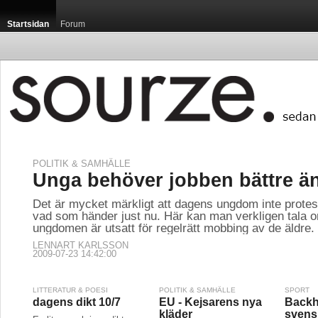
Startsidan
Forum
POLITIK & SAMHÄLLE
Unga behöver jobben bättre än
Det är mycket märkligt att dagens ungdom inte prote
vad som händer just nu. Här kan man verkligen tala o
ungdomen är utsatt för regelrätt mobbing av de äldre.
LENNART KARLSSON
2009-07-23 14:42:00
LITTERATUR & POESI
POLITIK & SAMHÄLLE
SPORT
dagens dikt 10/7
EU - Kejsarens nya
Backh
kläder
svens