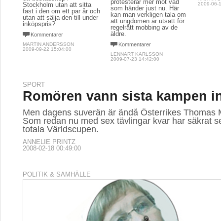
protesterar mer mot vad
Stockholm utan att sitta
2009-06-1
som händer just nu. Här
fast i den om ett par år och
kan man verkligen tala om
utan att sälja den till under
att ungdomen är utsatt för
inköpspris?
regelrätt mobbing av de
äldre.
Kommentarer
MARTIN ANDERSSON
Kommentarer
2009-09-22 15:04:00
LENNART KARLSSON
2009-07-23 14:42:00
SPORT
Romören vann sista kampen i
Men dagens suverän är ändå Österrikes Thomas 
Som redan nu med sex tävlingar kvar har säkrat s
totala Världscupen.
ANNELIE PRINTZ
2008-02-18 00:49:00
POLITIK & SAMHÄLLE