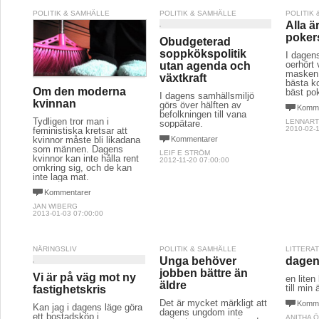
POLITIK & SAMHÄLLE
POLITIK & SAMHÄLLE
POLITIK
Alla är
poker
Obudgeterad
soppkökspolitik
I dagen
oerhört v
utan agenda och
masken 
växtkraft
bästa k
Om den moderna
bäst pok
I dagens samhällsmiljö
kvinnan
görs över hälften av
Komme
befolkningen till vana
Tydligen tror man i
LENNART
soppätare.
2010-02-1
feministiska kretsar att
kvinnor måste bli likadana
Kommentarer
som männen. Dagens
LEIF E STRÖM
kvinnor kan inte hålla rent
2012-11-20 07:00:00
omkring sig, och de kan
inte laga mat.
Kommentarer
JAN WIBERG
2013-01-03 07:00:00
NÄRINGSLIV
POLITIK & SAMHÄLLE
LITTERA
Unga behöver
dagens
jobben bättre än
Vi är på väg mot ny
en liten
äldre
till min
fastighetskris
Det är mycket märkligt att
Komme
Kan jag i dagens läge göra
dagens ungdom inte
ett bostadsköp i
ANITHA 