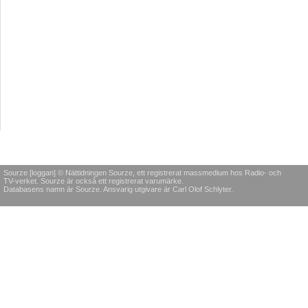
Sourze [loggan] © Nättidningen Sourze, ett registrerat massmedium hos Radio- och
TV-verket. Sourze är också ett registrerat varumärke.
Databasens namn är Sourze. Ansvarig utgivare är Carl Olof Schlyter.