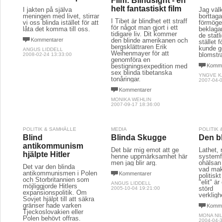
Film: Blindsight - en
helt fantastiskt film
I jakten på själva
Jag väl
meningen med livet, stirrar
borttag
I Tibet är blindhet ett straff
vi oss blinda istället för att
förmöge
för något man gjort i ett
låta det komma till oss.
beklagar
tidigare liv. Dit kommer
de statl
Kommentarer
den blinde amerikanen och
stället 
bergsklättraren Erik
kunde g
ANGUS LIDDELL
Weihenmayer för att
blomstra
2008-02-24 13:33:00
genomföra en
bestigningsexpedition med
Komme
sex blinda tibetanska
YNGVE 
tonåringar.
2007-04-0
Kommentarer
MONIKA WEHLIN
2007-09-17 18:36:00
POLITIK & SAMHÄLLE
MEDIA
POLITIK
Blind
Blinda Skugge
Den b
antikommunism
Det bär mig emot att ge
Lathet, 
hjälpte Hitler
henne uppmärksamhet här
systemf
men jag blir arg.
ohälsan 
Det var den blinda
vad mak
antikommunismen i Polen
Kommentarer
politisk
och Storbritannien som
"elit" ä
ANGUS LIDDELL
möjliggjorde Hitlers
störd
2005-10-04 19:21:00
expansionspolitik. Om
verkligh
Sovjet hjälpt till att säkra
gränser hade varken
Komme
Tjeckoslovakien eller
MONA NI
Polen behövt offras.
2004-04-3