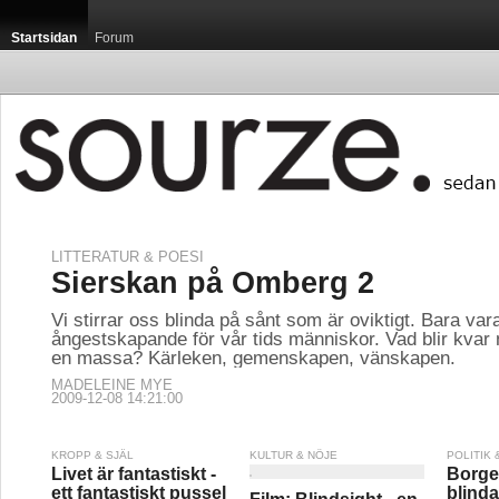
Startsidan
Forum
LITTERATUR & POESI
Sierskan på Omberg 2
Vi stirrar oss blinda på sånt som är oviktigt. Bara var
ångestskapande för vår tids människor. Vad blir kvar
en massa? Kärleken, gemenskapen, vänskapen.
MADELEINE MYE
2009-12-08 14:21:00
KROPP & SJÄL
KULTUR & NÖJE
POLITIK
Livet är fantastiskt -
Borge
ett fantastiskt pussel
blinda