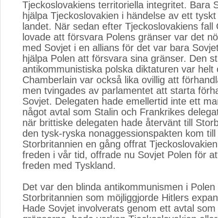
Tjeckoslovakiens territoriella integritet. Bara
hjälpa Tjeckoslovakien i händelse av ett tyskt
landet. När sedan efter Tjeckoslovakiens fal
lovade att försvara Polens gränser var det nö
med Sovjet i en allians för det var bara Sovj
hjälpa Polen att försvara sina gränser. Den st
antikommunistiska polska diktaturen var helt o
Chamberlain var också lika ovillig att förhan
men tvingades av parlamentet att starta för
Sovjet. Delegaten hade emellertid inte ett ma
något avtal som Stalin och Frankrikes delega
när brittiske delegaten hade återvänt till Sto
den tysk-ryska nonaggessionspakten kom till
Storbritannien en gång offrat Tjeckoslovakien
freden i vår tid, offrade nu Sovjet Polen för a
freden med Tyskland.
Det var den blinda antikommunismen i Polen 
Storbritannien som möjliggjorde Hitlers expans
Hade Sovjet involverats genom ett avtal som