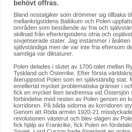
behövt offras.
Bland nostalgiker som drömmer sig tillbaka til
mellankrigstidens Baltikum och Polen uppfatt
områden som bestående av fria och självständi
skillnad från efterkrigstidens ofria och osjälv
sovjetiserade stater. Jag instämmer i åsikten 
självständiga men de var inte fria eftersom d
samtliga var diktaturer.
Polen delades i slutet av 1700-talet mellan Ry
Tyskland och Österrike. Efter första världskri
återuppstod Polen som en självständig stat. 
emellertid mycket problematiska gränser i o
fick en mycket liten landremsa vid Östersjön 
förbindelse med resten av Polen genom en ko
korridoren. På båda sidorna av korridoren st
Genom att Röda armén 1920-21 misslyckades
revolutionen västerut och blev slagen av Po
fick hjälp av Frankrike, fick Polen en fördelak
Sovjet. Lord Curzon hade föreslagit en gräns 