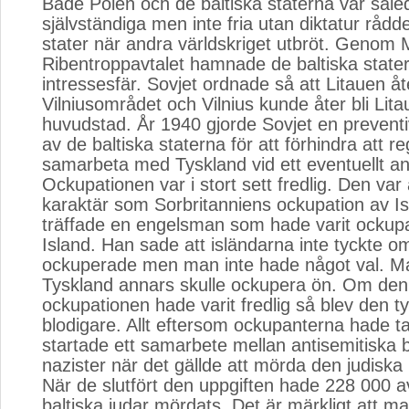
Både Polen och de baltiska staterna var såled
självständiga men inte fria utan diktatur rådde
stater när andra världskriget utbröt. Genom 
Ribentroppavtalet hamnade de baltiska stater
intressesfär. Sovjet ordnade så att Litauen åt
Vilniusområdet och Vilnius kunde åter bli Lit
huvudstad. År 1940 gjorde Sovjet en prevent
av de baltiska staterna för att förhindra att r
samarbeta med Tyskland vid ett eventuellt anf
Ockupationen var i stort sett fredlig. Den v
karaktär som Sorbritanniens ockupation av Is
träffade en engelsman som hade varit ockupa
Island. Han sade att isländarna inte tyckte o
ockuperade men man inte hade något val. Ma
Tyskland annars skulle ockupera ön. Om den 
ockupationen hade varit fredlig så blev den t
blodigare. Allt eftersom ockupanterna hade t
startade ett samarbete mellan antisemitiska b
nazister när det gällde att mörda den judiska
När de slutfört den uppgiften hade 228 000 
baltiska judar mördats. Det är märkligt att ma