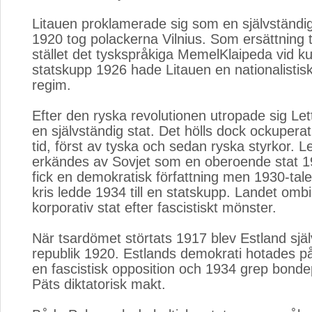
Litauen proklamerade sig som en självständig 
1920 tog polackerna Vilnius. Som ersättning t
stället det tyskspråkiga MemelKlaipeda vid ku
statskupp 1926 hade Litauen en nationalistisk
regim.
Efter den ryska revolutionen utropade sig Le
en självständig stat. Det hölls dock ockupera
tid, först av tyska och sedan ryska styrkor. L
erkändes av Sovjet som en oberoende stat 1
fick en demokratisk författning men 1930-ta
kris ledde 1934 till en statskupp. Landet ombil
korporativ stat efter fascistiskt mönster.
När tsardömet störtats 1917 blev Estland själ
republik 1920. Estlands demokrati hotades på
en fascistisk opposition och 1934 grep bondep
Päts diktatorisk makt.