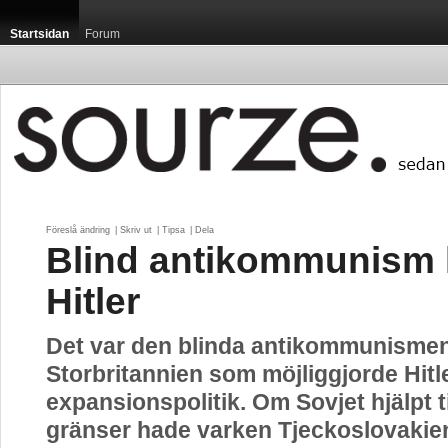
Startsidan
Forum
Föreslå ändring
| 
Skriv ut
| 
Tipsa
| 
Dela
Blind antikommunism 
Hitler
Det var den blinda antikommunismen
Storbritannien som möjliggjorde Hitl
expansionspolitik. Om Sovjet hjälpt ti
gränser hade varken Tjeckoslovakien