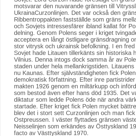
motsvarar den nuvarande gränsen till Vitryss
UkrainaCurzonlinjen. Det var också den grä
Ribbentroppakten fastställde som gräns mell
och Sovjets intressesfärer ibland kallat för Po
delning. Genom Polens seger i kriget tvingade
acceptera en långt östligare gränsdragning 
stor vitrysk och ukrainsk befolkning. I en fr
Sovjet hade Litauen tillerkänts sin historiska
Vilnius. Denna intogs dock samma år av Pol
staden under hela mellankrigstiden. Litauens
nu Kaunas. Efter självständigheten fick Pole
demokratisk författning. Efter inre partistrider
makten 1926 genom en miltärkupp och införde
som bestod även efter hans död 1935. Det v
diktatur som ledde Polens öde när andra värl
startade. Efter kriget fick Polen mycket bättre
blev det i stort sett Curzonlinjen och man fick
Ostpreussen. I väster flyttades gränsen väster
Neisselinjen som erkändes av Östtyskland 1
facto av Västtyskland 1970.