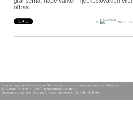
gränserna, hade varken Tjeckoslovakien elle
offras.
AV
YNGVE KA
Sourze [loggan] © Nättidningen Sourze, ett registrerat massmedium hos Radio- och
TV-verket. Sourze är också ett registrerat varumärke.
Databasens namn är Sourze. Ansvarig utgivare är Carl Olof Schlyter.