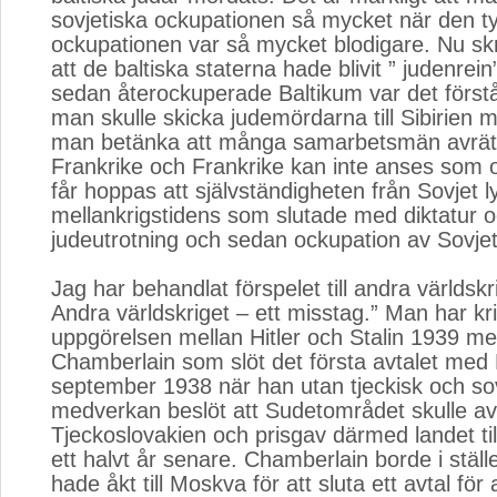
sovjetiska ockupationen så mycket när den t
ockupationen var så mycket blodigare. Nu s
att de baltiska staterna hade blivit ” judenrein
sedan återockuperade Baltikum var det förs
man skulle skicka judemördarna till Sibirien
man betänka att många samarbetsmän avrät
Frankrike och Frankrike kan inte anses som o
får hoppas att självständigheten från Sovjet l
mellankrigstidens som slutade med diktatur 
judeutrotning och sedan ockupation av Sovjet
Jag har behandlat förspelet till andra världskrig
Andra världskriget – ett misstag.” Man har kri
uppgörelsen mellan Hitler och Stalin 1939 me
Chamberlain som slöt det första avtalet med H
september 1938 när han utan tjeckisk och sov
medverkan beslöt att Sudetområdet skulle av
Tjeckoslovakien och prisgav därmed landet til
ett halvt år senare. Chamberlain borde i stäl
hade åkt till Moskva för att sluta ett avtal för 