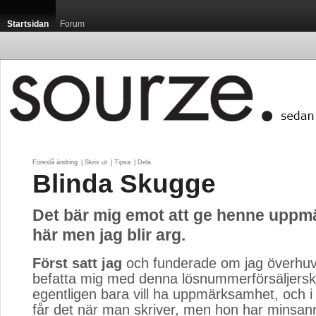
Startsidan
Forum
Föreslå ändring
| 
Skriv ut
| 
Tipsa
| 
Dela
Blinda Skugge
Det bär mig emot att ge henne upp
här men jag blir arg.
Först satt jag
och funderade om jag överhuv
befatta mig med denna lösnummerförsäljers
egentligen bara vill ha uppmärksamhet, och i
får det när man skriver, men hon har minsann f