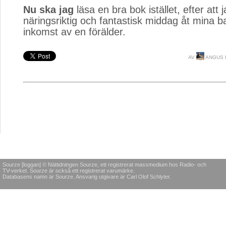
Nu ska jag
läsa en bra bok istället, efter att j
näringsriktig och fantastisk middag åt mina b
inkomst av en förälder.
AV
ANGUS 
Sourze [loggan] © Nättidningen Sourze, ett registrerat massmedium hos Radio- och
TV-verket. Sourze är också ett registrerat varumärke.
Databasens namn är Sourze. Ansvarig utgivare är Carl Olof Schlyter.