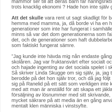
mammor ser till att deras barn får näringsrik
trots knacklig ekonomi ? Hade hon inte själv g
Att det skulle
vara rent ut sagt skadligt för b
hemma med mamma, ja, då borde vi ha en h
generationer som inte har fungerat i samhäll
minns så var det dom generationerna som fak
det, och de generationer som haft dubbelarbe
som faktiskt fungerat sämre.
"Jag kunde inte hävda mig nån endaste gång 
skolåren. Jag var fruktansvärt efter socialt oc
och hajade ingenting av det sociala spelet i s
Så skriver Linda Skugge om sig själv, ja, jag t
berodde på det hon själv tror, och då jag följt
sig på Ranelid på ett sätt som verkligen inte
med att man är anställd för att skapa ett jäkla
försäljning av lösnummer med sitt skrivande, 
mycket säkrare på att media än en gång anv
mentalt klen människa i vinstsyfte.