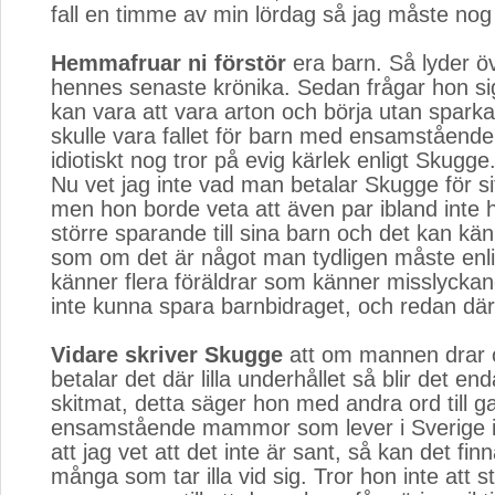
fall en timme av min lördag så jag måste nog
Hemmafruar ni förstör
era barn. Så lyder öv
hennes senaste krönika. Sedan frågar hon sig,
kan vara att vara arton och börja utan sparkapi
skulle vara fallet för barn med ensamståe
idiotiskt nog tror på evig kärlek enligt Skugge
Nu vet jag inte vad man betalar Skugge för si
men hon borde veta att även par ibland inte 
större sparande till sina barn och det kan k
som om det är något man tydligen måste enl
känner flera föräldrar som känner misslycka
inte kunna spara barnbidraget, och redan där 
Vidare skriver Skugge
att om mannen drar o
betalar det där lilla underhållet så blir det enda
skitmat, detta säger hon med andra ord till
ensamstående mammor som lever i Sverige id
att jag vet att det inte är sant, så kan det finn
många som tar illa vid sig. Tror hon inte att st