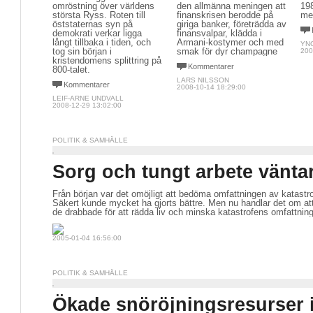
omröstning över världens
den allmänna meningen att
198
största Ryss. Roten till
finanskrisen berodde på
me
öststaternas syn på
giriga banker, företrädda av
demokrati verkar ligga
finansvalpar, klädda i
långt tillbaka i tiden, och
Armani-kostymer och med
YN
tog sin början i
smak för dyr champagne
200
kristendomens splittring på
Kommentarer
800-talet.
LARS NILSSON
Kommentarer
2008-10-14 18:29:00
LEIF-ARNE UNDVALL
2008-12-29 13:02:00
POLITIK & SAMHÄLLE
Sorg och tungt arbete vänta
Från början var det omöjligt att bedöma omfattningen av katastr
Säkert kunde mycket ha gjorts bättre. Men nu handlar det om att s
de drabbade för att rädda liv och minska katastrofens omfattning
2005-01-04 16:56:00
POLITIK & SAMHÄLLE
Ökade snöröjningsresurser 