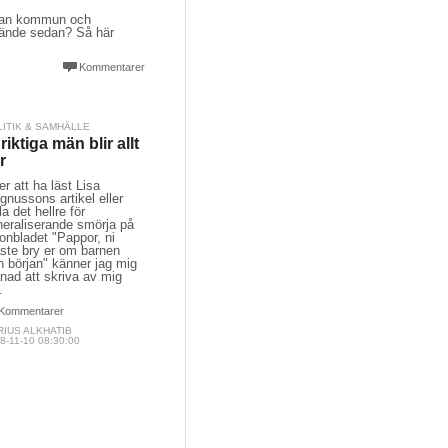
llan kommun och
 hände sedan? Så här
Kommentarer
LITIK & SAMHÄLLE
 riktiga män blir allt
er
er att ha läst Lisa
nussons artikel eller
la det hellre för
neraliserande smörja på
onbladet "Pappor, ni
ste bry er om barnen
n början" känner jag mig
nad att skriva av mig
.
Kommentarer
RIUS ALKHATIB
8-11-10 08:30:00