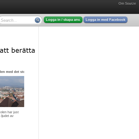
Om Sourze
Logga in / skapa anv.
Logga in med Facebook
den med det stora hjärtat
olen har just
 ljudet av