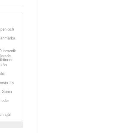
rpen och
t anmärka
Dubrovnik
olerade
iktioner
skön
ska
nser 25
: Sonia
leder
ch själ