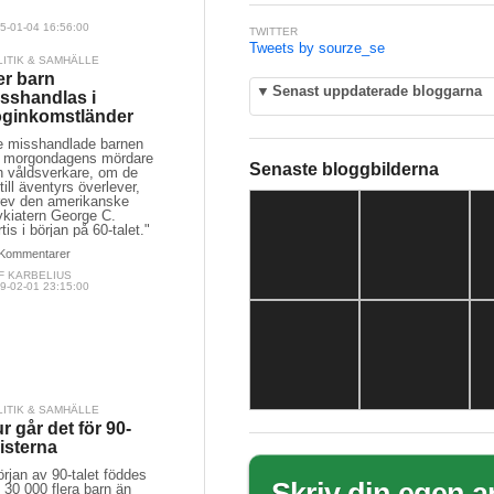
5-01-04 16:56:00
TWITTER
Tweets by sourze_se
LITIK & SAMHÄLLE
er barn
▼
Senast uppdaterade bloggarna
sshandlas i
ginkomstländer
e misshandlade barnen
ir morgondagens mördare
Senaste bloggbilderna
h våldsverkare, om de
till äventyrs överlever,
rev den amerikanske
ykiatern George C.
tis i början på 60-talet."
Kommentarer
F KARBELIUS
9-02-01 23:15:00
LITIK & SAMHÄLLE
r går det för 90-
listerna
örjan av 90-talet föddes
 30 000 flera barn än