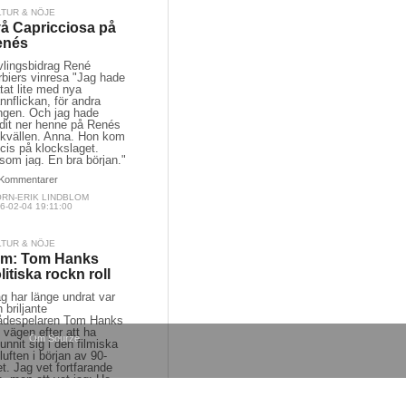
LTUR & NÖJE
å Capricciosa på
enés
vlingsbidrag René
rbiers vinresa "Jag hade
tat lite med nya
nnflickan, för andra
ngen. Och jag hade
udit ner henne på Renés
 kvällen. Anna. Hon kom
cis på klockslaget.
som jag. En bra början."
Kommentarer
ÖRN-ERIK LINDBLOM
6-02-04 19:11:00
LTUR & NÖJE
lm: Tom Hanks
litiska rockn roll
g har länge undrat var
 briljante
ådespelaren Tom Hanks
 vägen efter att ha
Om Sourze
unnit sig i den filmiska
luften i början av 90-
et. Jag vet fortfarande
e, men ett vet jag: He
l be back."