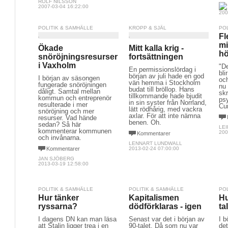
ROLF NILSSON
2007-03-04 16:22:00
200
POLITIK & SAMHÄLLE
KROPP & SJÄL
PO
Fl
mi
Ökade
Mitt kalla krig -
hö
snöröjningsresurser
fortsättningen
i Vaxholm
"D
En permissionslördag i
bl
början av juli hade en god
I början av säsongen
oc
vän hemma i Stockholm
fungerade snöröjningen
nu 
budat till bröllop. Hans
dåligt. Samtal mellan
sk
tillkommande hade bjudit
kommun och entreprenör
ps
in sin syster från Norrland,
resulterade i mer
Cur
lätt rödhårig, med vackra
snöröjning och mer
axlar. För att inte nämna
resurser. Vad hände
benen. Oh.
sedan? Så här
LEI
kommenterar kommunen
200
Kommentarer
och invånarna.
LENNART LUNDWALL
Kommentarer
2013-02-24 07:00:00
JAN SJÖBERG
2013-03-19 12:58:00
POLITIK & SAMHÄLLE
POLITIK & SAMHÄLLE
PO
Hur tänker
Kapitalismen
Hu
ryssarna?
dödförklaras - igen
ta
I dagens DN kan man läsa
Senast var det i början av
I b
att Stalin ligger trea i en
90-talet. Då som nu var
det