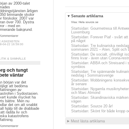
örjan av 2000-talet
rmades
dningstjänsten årligen
l 350 brinnande skolor
▼
Senaste artiklarna
er förskolor. 2007 var
fran över 700. Dystra
Visa:
Hela sourze.se
fror - med en
Startsidan
:
Gourmetresa till Antwe
armerande bakgrund.
Luxemburg
Kommentarer
Startsidan
:
Forever Piaf - svårt at
på något
E ASKENSTEN
8-04-22 16:59:00
Startsidan
:
Tre kulinariska nedslag
sommaren 2021 – Aten, Split och 
Startsidan
:
De socialt, ofrivilligt is
finns kvar - även utan Corona-restr
LITIK & SAMHÄLLE
Startsidan
:
ABBA och Streisand i 
symbios
rg och tungt
Startsidan
:
Tre spännande kulinari
bete väntar
nedslag i Sommarsverige
Startsidan
:
Mobbningens konsekve
n början var det
år senare
öjligt att bedöma
Startsidan
:
Nygamla musiknyheter
fattningen av
och Marc Almond
astrofen i Sydostasien.
kert kunde mycket ha
Startsidan
:
Skandinaviska märken 
rts bättre. Men nu
vägen
dlar det om att snabbt
Startsidan
:
Sourze 20 år!
all hjälp till de drabbade
Startsidan
:
Skönt för både kropp o
 att rädda liv och
nska katastrofens
attning.
►
Mest lästa artiklarna
Kommentarer