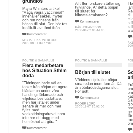
grundlös
Allt fler forskare ställer sig
I b
tvivlande. Är detta början
la
Maria Whinters artikel
till slutet för
Räd
"Våga vägra vaccinera!"
klimatalarmismen?
til
innehåller sakfel, myter
ell
och ren nonsens från
Kommentarer
sif
början till slut. Den bör tas
sif
kraftfullt avstånd ifrån.
PÄR JOHANSSON
al
2008-06-02 00:44:00
Kommentarer
MICHAEL KARNERFORS
ÅK
2009-08-31 03:57:00
200
POLITIK & SAMHÄLLE
POLITIK & SAMHÄLLE
PO
Flera medarbetare
hos Situation Sthlm
Början till slutet
So
döda
ar
Världens oljekällor börjar
"Tidningen hade väl en
sina redan inom fem år. Då
Frå
tanke från början att agera
är sötebrödsdagarna slut.
om
blåslampa under våra
För gott.
om
handlingsförlamade och
kat
Kommentarer
viljelösa beslutsfattare,
Sä
men har istället under
ROGER LORD
gjo
senare år mer och mer
2005-11-07 15:02:00
han
fyllts med
ge 
veckotidningsdravel som
för
inte har ett dugg med
mi
hemlöshet att göra."
omf
Kommentarer