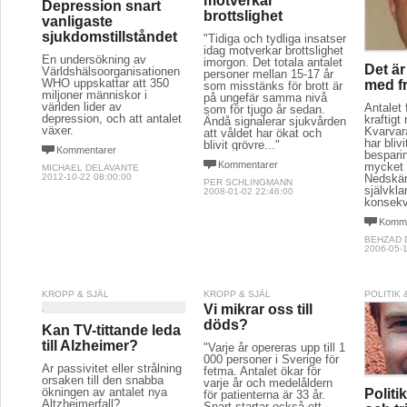
motverkar
Depression snart
brottslighet
vanligaste
sjukdomstillståndet
"Tidiga och tydliga insatser
idag motverkar brottslighet
En undersökning av
imorgon. Det totala antalet
Det är
Världshälsoorganisationen
personer mellan 15-17 år
WHO uppskattar att 350
med fr
som misstänks för brott är
miljoner människor i
på ungefär samma nivå
världen lider av
Antalet 
som för tjugo år sedan.
depression, och att antalet
kraftigt
Ändå signalerar sjukvården
växer.
Kvarvara
att våldet har ökat och
har bliv
blivit grövre..."
Kommentarer
besparin
Kommentarer
mycket 
MICHAEL DELAVANTE
Nedskär
2012-10-22 08:00:00
PER SCHLINGMANN
självklar
2008-01-02 22:46:00
konsekv
Komme
BEHZAD 
2006-05-1
KROPP & SJÄL
KROPP & SJÄL
POLITIK
Vi mikrar oss till
döds?
Kan TV-tittande leda
till Alzheimer?
"Varje år opereras upp till 1
000 personer i Sverige för
Är passivitet eller strålning
fetma. Antalet ökar för
orsaken till den snabba
varje år och medelåldern
ökningen av antalet nya
Politi
för patienterna är 33 år.
Altzheimerfall?
Snart startar också ett