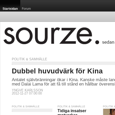
Startsidan
Forum
POLITIK & SAMHÄLLE
Dubbel huvudvärk för Kina
Antalet självbränningar ökar i Kina. Kanske måste lan
med Dalai Lama för att få till stånd en hållbar övere
YNGVE KARLSSON
2012-11-27 07:00:00
POLITIK & SAMHÄLLE
POLITIK & SAMHÄLLE
POLITIK
Tidiga insatser