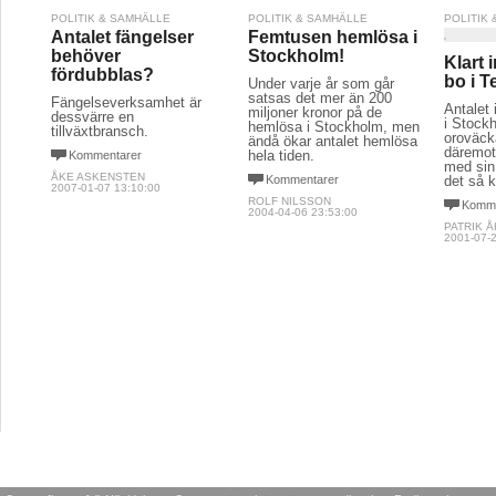
POLITIK & SAMHÄLLE
POLITIK & SAMHÄLLE
POLITIK
Antalet fängelser
Femtusen hemlösa i
behöver
Stockholm!
Klart 
fördubblas?
bo i T
Under varje år som går
satsas det mer än 200
Fängelseverksamhet är
Antalet 
miljoner kronor på de
dessvärre en
i Stock
hemlösa i Stockholm, men
tillväxtbransch.
oroväck
ändå ökar antalet hemlösa
däremot
hela tiden.
Kommentarer
med sin
ÅKE ASKENSTEN
Kommentarer
det så k
2007-01-07 13:10:00
ROLF NILSSON
Komme
2004-04-06 23:53:00
PATRIK 
2001-07-2