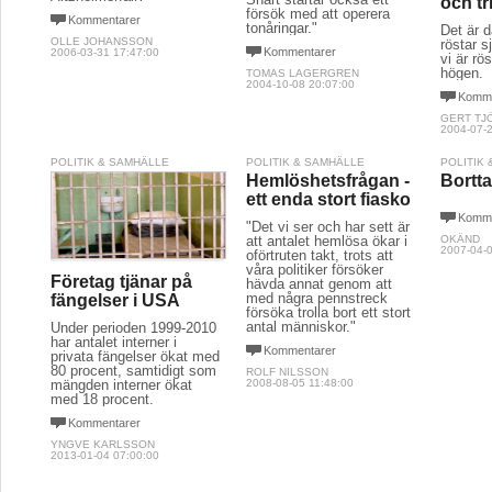
och tr
försök med att operera
Kommentarer
tonåringar."
Det är d
OLLE JOHANSSON
röstar sj
Kommentarer
2006-03-31 17:47:00
vi är rö
högen.
TOMAS LAGERGREN
2004-10-08 20:07:00
Komme
GERT TJ
2004-07-2
POLITIK & SAMHÄLLE
POLITIK & SAMHÄLLE
POLITIK
Hemlöshetsfrågan -
Bortta
ett enda stort fiasko
Komme
"Det vi ser och har sett är
att antalet hemlösa ökar i
OKÄND
2007-04-0
oförtruten takt, trots att
våra politiker försöker
Företag tjänar på
hävda annat genom att
med några pennstreck
fängelser i USA
försöka trolla bort ett stort
antal människor."
Under perioden 1999-2010
har antalet interner i
Kommentarer
privata fängelser ökat med
80 procent, samtidigt som
ROLF NILSSON
2008-08-05 11:48:00
mängden interner ökat
med 18 procent.
Kommentarer
YNGVE KARLSSON
2013-01-04 07:00:00