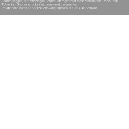
Sourze [loggan] © Nättidningen Sourze, ett registrerat massmedium hos Radio- och
TV-verket. Sourze är också ett registrerat varumärke.
Databasens namn är Sourze. Ansvarig utgivare är Carl Olof Schlyter.