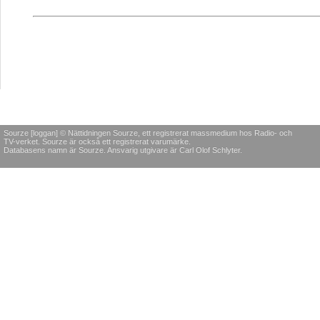
Sourze [loggan] © Nättidningen Sourze, ett registrerat massmedium hos Radio- och
TV-verket. Sourze är också ett registrerat varumärke.
Databasens namn är Sourze. Ansvarig utgivare är Carl Olof Schlyter.