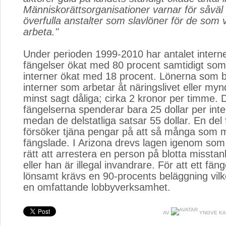
Människorättsorganisationer varnar för såväl 
överfulla anstalter som slavlöner för de som v
arbeta."
Under perioden 1999-2010 har antalet interner
fängelser ökat med 80 procent samtidigt s
interner ökat med 18 procent. Lönerna som bet
interner som arbetar åt näringslivet eller my
minst sagt dåliga; cirka 2 kronor per timme. 
fängelserna spenderar bara 25 dollar per inte
medan de delstatliga satsar 55 dollar. En del 
försöker tjäna pengar på att så många som mö
fängslade. I Arizona drevs lagen igenom som
rätt att arrestera en person på blotta missta
eller han är illegal invandrare. För att ett fänge
lönsamt krävs en 90-procents beläggning vilk
en omfattande lobbyverksamhet.
AV
YNGVE KA