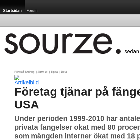
Startsidan
Forum
Föreslå ändring
| 
Skriv ut
| 
Tipsa
| 
Dela
Företag tjänar på fänge
USA
Under perioden 1999-2010 har antalet
privata fängelser ökat med 80 procen
som mängden interner ökat med 18 p