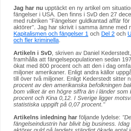
Jag har nu
upptäckt en ny artikel om situatio
fängelser i USA. Den finns i SvD den 27 de
med rubriken "Fängelser guldkantad affär för 
aktörer". Jag har skrivit i samma ämne med 
Kapitalismen och fängelser 1
och 
Del 2
och 
U
och fler kriminella
.
Artikeln i SvD
, skriven av Daniel Kederstedt
framhålla att fängelsepopulationen sedan 1970 
ökat med 800 procent och att den i dag omfa
miljoner amerikaner. Enligt andra källor uppgår
till över två miljoner. Enligt Kederstedt sitter 
procent av den amerikanska befolkningen ba
bom vilket är en högre siffra än i länder som
procent och Kina 0,12. I Sverige ligger mots
statistiska uppgift på 0,07 procent."
Artikelns inledning har
följande lydelse: 
"D
fängelseindustrin har blivit big business. Idag 
aktörer guld på landets ständigt ökade antal i