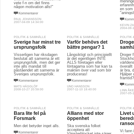
meninge
vete f-n om det finns
erfaren
någon motivation alls!"
en som 
"aningsl
Kommentarer
Komme
PAUL JOHANSSON
2007-04-09 14:34:00
KEVIN Z
2004-08-1
POLITIK & SAMHÄLLE
POLITIK & SAMHÄLLE
POLITIK
Sverige har minst tre
Varför behövs det
Droger
ursprungsfolk
bättre pengar? 1
samhä
Visserligen har riksdagen
Långsiktigt och principiellt
Droger f
beslutat att samerna är ett
är det egentligen INTE
Stockho
ursprungsfolk, men det ger
ALLS företagen eller
världens
inte alls mandat till
löntagarna som har kan ta
överallt
påståendet att samerna är
makten över vad som bör
är bra, 
Sveriges ursprungsfolk.
produceras!
Hjälper 
framtid
Kommentarer
Kommentarer
Komme
MATS HÄGGLÖF
UNO HANSSON
2008-10-27 20:59:00
2007-11-10 18:40:00
LINN ÅK
2007-05-1
POLITIK & SAMHÄLLE
POLITIK & SAMHÄLLE
POLITIK
Bara lite fel på
Allians med stor
Livet 
Forsmark
öppenhet
bered
ranso
Men det betyder inget alls.
Ska svenska folket
acceptera att
Vi fann 
Kommentarer
Vänsterblocket inte säger