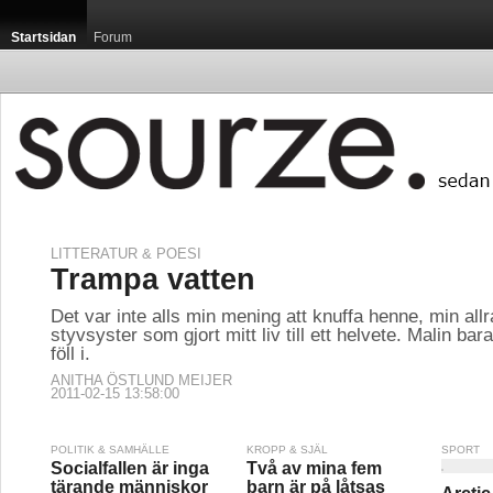
Startsidan
Forum
LITTERATUR & POESI
Trampa vatten
Det var inte alls min mening att knuffa henne, min all
styvsyster som gjort mitt liv till ett helvete. Malin ba
föll i.
ANITHA ÖSTLUND MEIJER
2011-02-15 13:58:00
POLITIK & SAMHÄLLE
KROPP & SJÄL
SPORT
Socialfallen är inga
Två av mina fem
tärande människor
barn är på låtsas