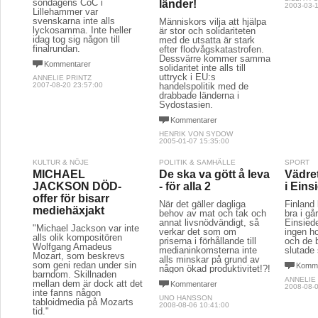
söndagens CoC i
länder!
2003-03-1
Lillehammer var
svenskarna inte alls
Människors vilja att hjälpa
lyckosamma. Inte heller
är stor och solidariteten
idag tog sig någon till
med de utsatta är stark
finalrundan.
efter flodvågskatastrofen.
Dessvärre kommer samma
Kommentarer
solidaritet inte alls till
uttryck i EU:s
ANNELIE PRINTZ
2007-08-20 23:57:00
handelspolitik med de
drabbade länderna i
Sydostasien.
Kommentarer
HENRIK VON SYDOW
2005-01-07 15:35:00
KULTUR & NÖJE
POLITIK & SAMHÄLLE
SPORT
MICHAEL
De ska va gött å leva
Vädret 
JACKSON DÖD-
- för alla 2
i Eins
offer för bisarr
När det gäller dagliga
Finland
mediehäxjakt
behov av mat och tak och
bra i gå
annat livsnödvändigt, så
Einsied
"Michael Jackson var inte
verkar det som om
ingen ho
alls olik kompositören
priserna i förhållande till
och de 
Wolfgang Amadeus
medianinkomsterna inte
slutade s
Mozart, som beskrevs
alls minskar på grund av
som geni redan under sin
Komme
någon ökad produktivitet!?!
barndom. Skillnaden
ANNELIE
mellan dem är dock att det
Kommentarer
2008-08-0
inte fanns någon
UNO HANSSON
tabloidmedia på Mozarts
2008-08-06 10:41:00
tid."