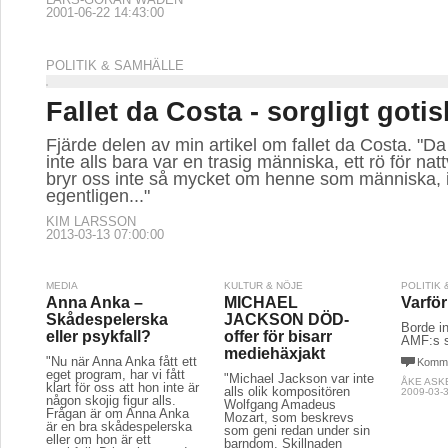
2001-06-22 14:43:00
POLITIK & SAMHÄLLE
Fallet da Costa - sorgligt gotis
Fjärde delen av min artikel om fallet da Costa. "D
inte alls bara var en trasig människa, ett rö för na
bryr oss inte så mycket om henne som människa, 
egentligen..."
KIM LARSSON
2013-03-13 07:00:00
MEDIA
KULTUR & NÖJE
POLITIK
Anna Anka –
MICHAEL
Varfö
Skådespelerska
JACKSON DÖD-
Borde in
eller psykfall?
offer för bisarr
AMF:s s
mediehäxjakt
"Nu när Anna Anka fått ett
Komme
eget program, har vi fått
"Michael Jackson var inte
ÅKE ASK
klart för oss att hon inte är
alls olik kompositören
2009-03-3
någon skojig figur alls.
Wolfgang Amadeus
Frågan är om Anna Anka
Mozart, som beskrevs
är en bra skådespelerska
som geni redan under sin
eller om hon är ett
barndom. Skillnaden