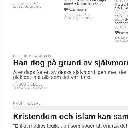
gripand
något alls gemensamt.
JAN BRUNNEGÅRD
Margit. 
2006-10-01 18:37:00
cirka 1
Kommentarer
inte all
JAN BRUNNEGÅRD
skrivma
2006-08-30 19:10:00
gjort yt
ändringa
original
Komme
JAN BRU
2005-09-2
POLITIK & SAMHÄLLE
Han dog på grund av självmor
Åter dags för ett av dessa självmord igen men d
gick det inte alls som det var tänkt.
ANGUS LIDDELL
2005-09-23 13:49:00
KROPP & SJÄL
Kristendom och islam kan sam
"Enligt medias logik, den som säger att endast det