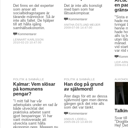
Arcti
en pa
Det finns en del experter
Det är inte alls konstigt
som anser att
med barn som har
gräns
socialbidragstagare är
låtsaskompisar.
tärande människor. Så är
"Sista 
Kommentarer
inte alls fallet. De hjälper
hade me
till att hålla igång
tvingat 
ANITHA ÖSTLUND MEIJER
samhällsekonomin.
2009-07-06 14:47:00
henne m
hade hot
Kommentarer
alls ta 
utan låt
LENNART KARLSSON
2010-02-23 10:47:00
månad. 
vid sta
var röd 
Komme
LEIF-AR
2009-03-3
POLITIK & SAMHÄLLE
POLITIK & SAMHÄLLE
ALKOHOL
Kalmar: Vem slösar
Han dog på grund
på komunens
av självmord!
pengar?
Åter dags för ett av dessa
självmord igen men denna
"I mitt fall har vår
gången gick det inte alls
arbetsplats under en rad år
som det var tänkt.
både utvecklat det
Talkin
praktiska arbetet samt
Kommentarer
gjort besparingar. Vi har
Svar til
varit motoverade att
ANGUS LIDDELL
"Droglib
2005-09-23 13:49:00
utveckla samt hålla
Hej! Det 
ekonomin nere. Meeeen nu