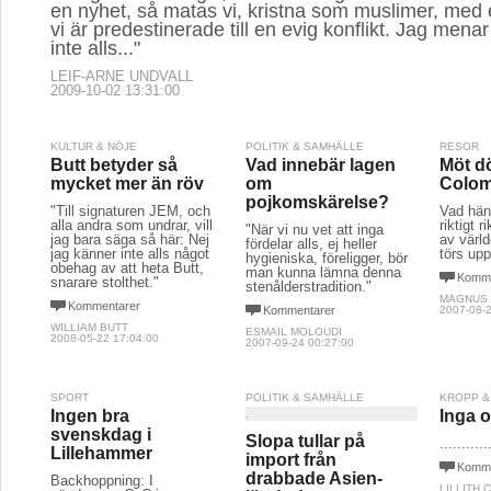
en nyhet, så matas vi, kristna som muslimer, med
vi är predestinerade till en evig konflikt. Jag menar 
inte alls..."
LEIF-ARNE UNDVALL
2009-10-02 13:31:00
KULTUR & NÖJE
POLITIK & SAMHÄLLE
RESOR
Butt betyder så
Vad innebär lagen
Möt d
mycket mer än röv
om
Colom
pojkomskärelse?
"Till signaturen JEM, och
Vad hän
alla andra som undrar, vill
riktigt r
"När vi nu vet att inga
jag bara säga så här: Nej
av värld
fördelar alls, ej heller
jag känner inte alls något
törs up
hygieniska, föreligger, bör
obehag av att heta Butt,
man kunna lämna denna
Komme
snarare stolthet."
stenålderstradition."
MAGNUS
Kommentarer
Kommentarer
2007-08-2
WILLIAM BUTT
ESMAIL MOLOUDI
2008-05-22 17:04:00
2007-09-24 00:27:00
SPORT
POLITIK & SAMHÄLLE
KROPP &
Ingen bra
Inga o
svenskdag i
Slopa tullar på
...........
Lillehammer
import från
Komme
drabbade Asien-
Backhoppning: I
LILLITH 