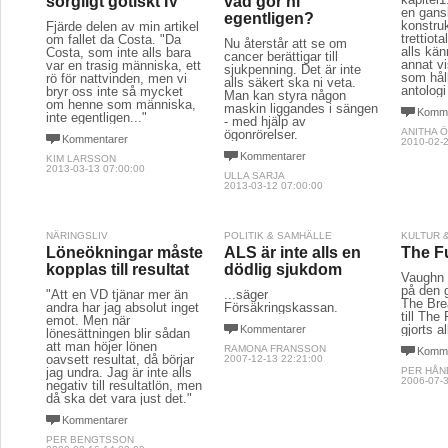
sorgligt gotiskt IV
vad gör ni
en gans
egentligen?
konstruk
Fjärde delen av min artikel
trettiot
om fallet da Costa. "Da
Nu återstår att se om
alls kä
Costa, som inte alls bara
cancer berättigar till
annat v
var en trasig människa, ett
sjukpenning. Det är inte
som hål
rö för nattvinden, men vi
alls säkert ska ni veta.
antologi
bryr oss inte så mycket
Man kan styra någon
om henne som människa,
maskin liggandes i sängen
Komme
inte egentligen..."
- med hjälp av
ANITHA 
ögonrörelser.
Kommentarer
2010-02-2
Kommentarer
KIM LARSSON
2013-03-13 07:00:00
ULLA SARJA
2013-03-12 07:00:00
NÄRINGSLIV
POLITIK & SAMHÄLLE
KULTUR 
Löneökningar måste
ALS är inte alls en
The F
kopplas till resultat
dödlig sjukdom
Vaughn 
på den g
"Att en VD tjänar mer än
...säger
The Bre
andra har jag absolut inget
Försäkringskassan.
till The
emot. Men när
gjorts al
Kommentarer
lönesättningen blir sådan
att man höjer lönen
RAMONA FRANSSON
Komme
oavsett resultat, då börjar
2007-12-13 22:21:00
jag undra. Jag är inte alls
PER HÅN
2006-07-3
negativ till resultatlön, men
då ska det vara just det."
Kommentarer
PER BENGTSSON