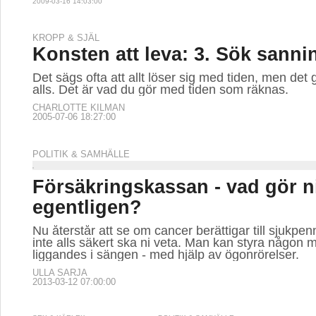
2009-03-16 14:03:00
KROPP & SJÄL
Konsten att leva: 3. Sök sann
Det sägs ofta att allt löser sig med tiden, men det g
alls. Det är vad du gör med tiden som räknas.
CHARLOTTE KILMAN
2005-07-06 18:27:00
POLITIK & SAMHÄLLE
Försäkringskassan - vad gör n
egentligen?
Nu återstår att se om cancer berättigar till sjukpen
inte alls säkert ska ni veta. Man kan styra någon 
liggandes i sängen - med hjälp av ögonrörelser.
ULLA SARJA
2013-03-12 07:00:00