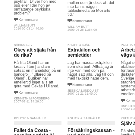
psykfall. Driver hon med
mellan dem är dock att det
oss eller lider hon av
inte fanns någon
omfattande psykiska
tabloidmedia på Mozarts
problem?"
tid."
Kommentarer
Kommentarer
WILLIAM BUTT
WILLIAM BUTT
2010-05-03 14:46:00
2009-06-26 11:54:00
NÄRINGSLIV
KROPP & SJÄL
POLITIK
Okey att stjäla från
Extrakilon och
Arbet
de rika?
semletider
vägs 
På lilla Öland har en
Jag har massa extrakilon
Något 
kreativ liten handlare
som ska bort. Alltså jag är
etablis
satsat en månadslön på en
inte vän med dom på
fortfara
banderoll, "Ullared på
något sätt alls. Jag till och
diskutera
Öland". Butiken har
med faktiskt hatar dem.
Sverige 
emellertid inget alls att
stagner
Kommentarer
göra med Gekås i Ullared.
system
arbetsd
JESSICA LUNDQUIST
Kommentarer
emellan 
2007-01-21 21:45:00
KENNETH M FORSBERG
Komme
2007-07-11 14:26:00
UNO HA
2006-12-2
POLITIK & SAMHÄLLE
POLITIK & SAMHÄLLE
KULTUR 
Själv 
Fallet da Costa -
Försäkringskassan -
På skri
kapitel1