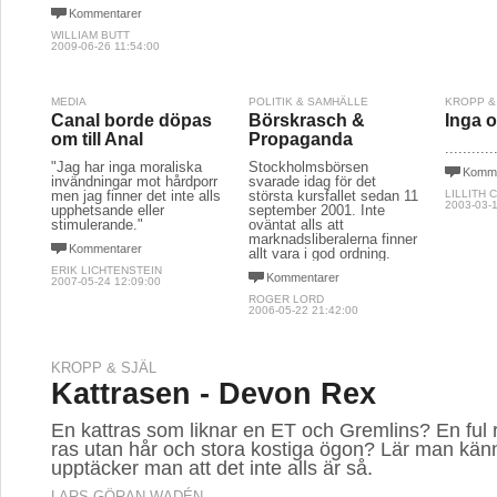
Kommentarer
WILLIAM BUTT
2009-06-26 11:54:00
MEDIA
POLITIK & SAMHÄLLE
KROPP &
Canal borde döpas
Börskrasch &
Inga o
om till Anal
Propaganda
...........
"Jag har inga moraliska
Stockholmsbörsen
Komme
invändningar mot hårdporr
svarade idag för det
men jag finner det inte alls
största kursfallet sedan 11
LILLITH 
2003-03-1
upphetsande eller
september 2001. Inte
stimulerande."
oväntat alls att
marknadsliberalerna finner
Kommentarer
allt vara i god ordning.
ERIK LICHTENSTEIN
Kommentarer
2007-05-24 12:09:00
ROGER LORD
2006-05-22 21:42:00
KROPP & SJÄL
Kattrasen - Devon Rex
En kattras som liknar en ET och Gremlins? En ful 
ras utan hår och stora kostiga ögon? Lär man känn
upptäcker man att det inte alls är så.
LARS-GÖRAN WADÉN