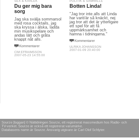
SEX & KÄRLEK
POLITIK & SAMHÄLLE
Du ger mig bara
Botten Linda!
sorg
"Jag tror inte alls att Linda
har varit/är så knäckt, nej
Jag ska svälja sommarsol
jag tror att det är ytterligare
med rosa cocktails, jag
ett spel för att få
ska kryssa i älska, ladda
uppmärksamhet och
min musikspelare och
hamna i tidningarna."
andas lätt och gråta
knappt nåt alls.
Kommentarer
Kommentarer
ULRIKA JOHANSSON
2007-01-09 20:40:00
CIM EFRAIMSSON
2007-05-23 14:55:00
Sourze [loggan] © Nättidningen Sourze, ett registrerat massmedium hos Radio- och
TV-verket. Sourze är också ett registrerat varumärke.
Databasens namn är Sourze. Ansvarig utgivare är Carl Olof Schlyter.