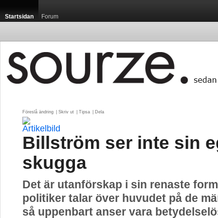
Startsidan
Forum
Föreslå ändring
| 
Skriv ut
| 
Tipsa
| 
Dela
Billström ser inte sin 
skugga
Det är utanförskap i sin renaste form
politiker talar över huvudet på de m
så uppenbart anser vara betydelselös