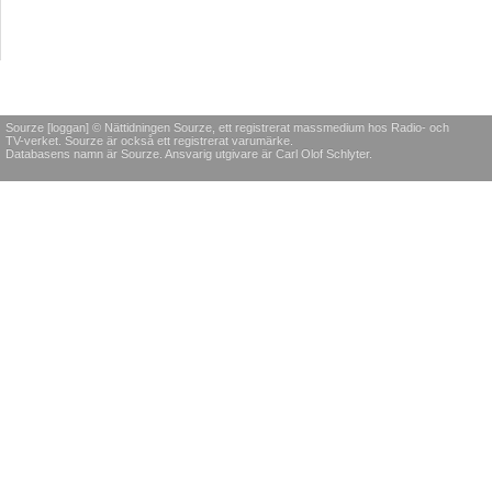
Sourze [loggan] © Nättidningen Sourze, ett registrerat massmedium hos Radio- och
TV-verket. Sourze är också ett registrerat varumärke.
Databasens namn är Sourze. Ansvarig utgivare är Carl Olof Schlyter.