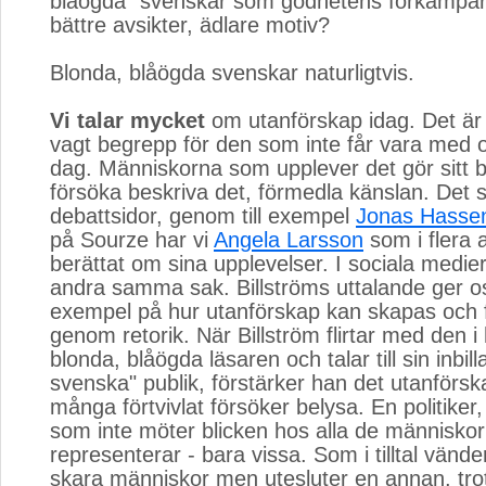
blåögda" svenskar som godhetens förkämpar
bättre avsikter, ädlare motiv?
Blonda, blåögda svenskar naturligtvis.
Vi talar mycket
om utanförskap idag. Det är 
vagt begrepp för den som inte får vara med 
dag. Människorna som upplever det gör sitt bä
försöka beskriva det, förmedla känslan. Det 
debattsidor, genom till exempel
Jonas Hassen
på Sourze har vi
Angela Larsson
som i flera ar
berättat om sina upplevelser. I sociala medi
andra samma sak. Billströms uttalande ger oss
exempel på hur utanförskap kan skapas och 
genom retorik. När Billström flirtar med den i
blonda, blåögda läsaren och talar till sin inbilla
svenska" publik, förstärker han det utanförs
många förtvivlat försöker belysa. En politiker,
som inte möter blicken hos alla de människo
representerar - bara vissa. Som i tilltal vänder 
skara människor men utesluter en annan, trots