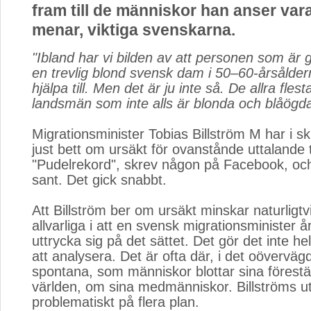
fram till de människor han anser vara 
menar, viktiga svenskarna.
"Ibland har vi bilden av att personen som är
en trevlig blond svensk dam i 50–60-årsåldern
hjälpa till. Men det är ju inte så. De allra fles
landsmän som inte alls är blonda och blåögda
Migrationsminister Tobias Billström M har i sk
just bett om ursäkt för ovanstånde uttalande t
"Pudelrekord", skrev någon på Facebook, och
sant. Det gick snabbt.
Att Billström ber om ursäkt minskar naturligtvi
allvarliga i att en svensk migrationsminister år
uttrycka sig på det sättet. Det gör det inte he
att analysera. Det är ofta där, i det oöverväg
spontana, som människor blottar sina förestä
världen, om sina medmänniskor. Billströms ut
problematiskt på flera plan.