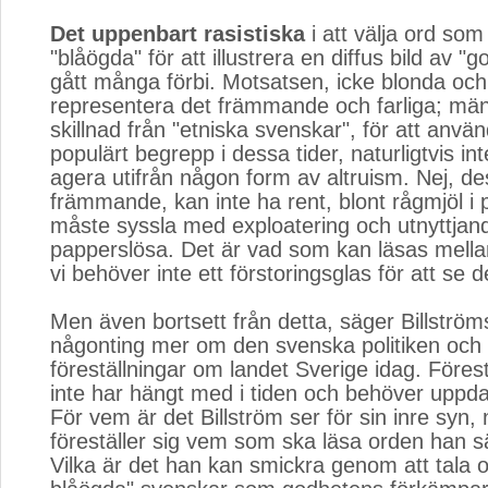
Det uppenbart rasistiska
i att välja ord som
"blåögda" för att illustrera en diffus bild av "g
gått många förbi. Motsatsen, icke blonda och
representera det främmande och farliga; männ
skillnad från "etniska svenskar", för att använ
populärt begrepp i dessa tider, naturligtvis in
agera utifrån någon form av altruism. Nej, d
främmande, kan inte ha rent, blont rågmjöl i
måste syssla med exploatering och utnyttjan
papperslösa. Det är vad som kan läsas mella
vi behöver inte ett förstoringsglas för att se d
Men även bortsett från detta, säger Billström
någonting mer om den svenska politiken och p
föreställningar om landet Sverige idag. Föres
inte har hängt med i tiden och behöver uppda
För vem är det Billström ser för sin inre syn,
föreställer sig vem som ska läsa orden han sä
Vilka är det han kan smickra genom att tala