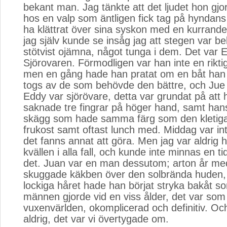
bekant man. Jag tänkte att det ljudet hon gjo
hos en valp som äntligen fick tag på hyndans 
ha klättrat över sina syskon med en kurrand
jag själv kunde se insåg jag att stegen var be
stötvist ojämna, något tunga i dem. Det var 
Sjörovaren. Förmodligen var han inte en rikti
men en gång hade han pratat om en båt han 
togs av de som behövde den bättre, och Jue 
Eddy var sjörövare, detta var grundat på att 
saknade tre fingrar på höger hand, samt hans
skägg som hade samma färg som den kletiga gr
frukost samt oftast lunch med. Middag var int
det fanns annat att göra. Men jag var aldrig 
kvällen i alla fall, och kunde inte minnas en ti
det. Juan var en man dessutom; arton år med
skuggade käkben över den solbrända huden, 
lockiga håret hade han börjat stryka bakåt so
männen gjorde vid en viss ålder, det var som en
vuxenvärlden, okomplicerad och definitiv. Oc
aldrig, det var vi övertygade om.