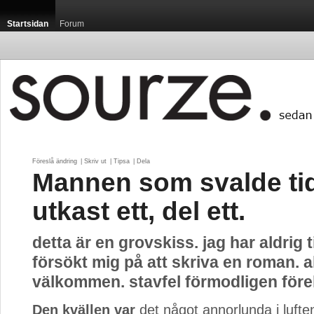
Startsidan
Forum
Föreslå ändring
| 
Skriv ut
| 
Tipsa
| 
Dela
Mannen som svalde ti
utkast ett, del ett.
detta är en grovskiss. jag har aldrig 
försökt mig på att skriva en roman. a
välkommen. stavfel förmodligen fö
Den kvällen var
det något annorlunda i luft