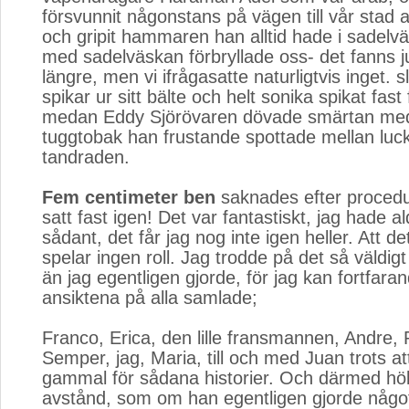
försvunnit någonstans på vägen till vår stad 
och gripit hammaren han alltid hade i sadelv
med sadelväskan förbryllade oss- det fanns j
längre, men vi ifrågasatte naturligtvis inget. s
spikar ur sitt bälte och helt sonika spikat fast 
medan Eddy Sjörövaren dövade smärtan med
tuggtobak han frustande spottade mellan luck
tandraden.
Fem centimeter ben
saknades efter procedu
satt fast igen! Det var fantastiskt, jag hade a
sådant, det får jag nog inte igen heller. Att de
spelar ingen roll. Jag trodde på det så väldig
än jag egentligen gjorde, för jag kan fortfara
ansiktena på alla samlade;
Franco, Erica, den lille fransmannen, Andre, R
Semper, jag, Maria, till och med Juan trots at
gammal för sådana historier. Och därmed höl
avstånd, som om han egentligen gjorde något