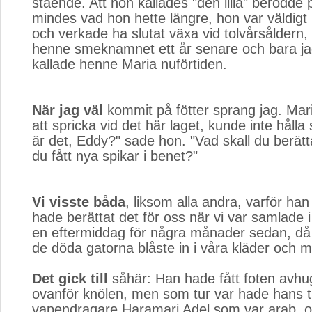
stående. Att hon kallades "den lilla" berodde 
mindes vad hon hette längre, hon var väldigt
och verkade ha slutat växa vid tolvårsåldern
henne smeknamnet ett år senare och bara j
kallade henne Maria nuförtiden.
När jag väl
kommit på fötter sprang jag. Mari
att spricka vid det här laget, kunde inte hålla
är det, Eddy?" sade hon. "Vad skall du berätt
du fått nya spikar i benet?"
Vi visste båda
, liksom alla andra, varför han
hade berättat det för oss när vi var samlade i
en eftermiddag för några månader sedan, då
de döda gatorna blåste in i våra kläder och 
Det gick till
såhär: Han hade fått foten avhug
ovanför knölen, men som tur var hade hans 
vapendragare Haramari Adel som var arab, 