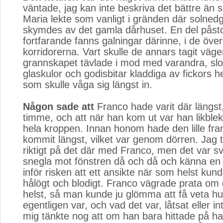
väntade, jag kan inte beskriva det bättre än 
Maria lekte som vanligt i gränden där solne
skymdes av det gamla dårhuset. En del påsto
fortfarande fanns galningar därinne, i de öv
korridorerna. Vart skulle de annars tagit väg
grannskapet tävlade i mod med varandra, sl
glaskulor och godisbitar kladdiga av fickors 
som skulle våga sig längst in.
Någon sade att
Franco hade varit där längst,
timme, och att när han kom ut var han likble
hela kroppen. Innan honom hade den lille f
kommit längst, vilket var genom dörren. Jag t
riktigt på det där med Franco, men det var svå
snegla mot fönstren då och då och känna en i
inför risken att ett ansikte när som helst kun
hålögt och blodigt. Franco vägrade prata om
helst, så man kunde ju glömma att få veta hu
egentligen var, och vad det var, låtsat eller in
mig tänkte nog att om han bara hittade på ha