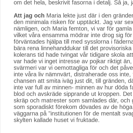
om det hela, beskrivit fasorna i detalj. Så ja, 
Att jag och
Maria lekte just där i den grände
den minimala risken för upptäckt. Jag var se
nämligen, och Maria femton, vi var för gamla 
vilket våra ensamma mödrar inte drog sig för 
förväntades hjälpa till med sysslorna i fädern
bära rena linnehanddukar till det provisorisk
kolerans tid hade tvingat vår tidigare skola at
var hade vi inget intresse av pojkar riktigt än,
svärmeri var vi oemottagliga för och det på
inte våra liv nämnvärt, distraherade oss inte, 
chansen att smita iväg just dit, till gränden, 
inte var full av minnen- minnen av hur döda fal
blod och avskräde sipprande ut kroppen. Det
skräp och matrester som samlades där, och 
som sporadiskt förekom dövades av de höga,
väggarna på "institutionen för de mentalt sv
skylten kallade huset vi fruktade.