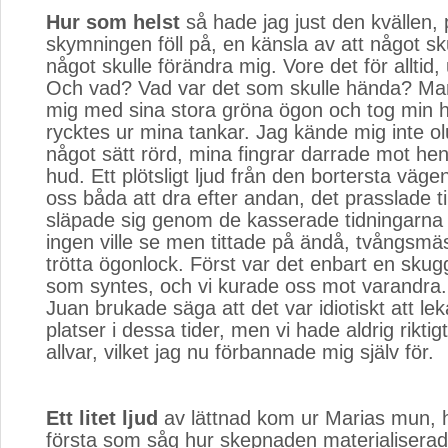
Hur som helst
så hade jag just den kvällen, p
skymningen föll på, en känsla av att något sk
något skulle förändra mig. Vore det för alltid,
Och vad? Vad var det som skulle hända? Mari
mig med sina stora gröna ögon och tog min 
rycktes ur mina tankar. Jag kände mig inte o
något sätt rörd, mina fingrar darrade mot h
hud. Ett plötsligt ljud från den bortersta väge
oss båda att dra efter andan, det prasslade ti
släpade sig genom de kasserade tidningarna
ingen ville se men tittade på ändå, tvångsmä
trötta ögonlock. Först var det enbart en skug
som syntes, och vi kurade oss mot varandra.
Juan brukade säga att det var idiotiskt att 
platser i dessa tider, men vi hade aldrig riktigt
allvar, vilket jag nu förbannade mig själv för.
Ett litet ljud
av lättnad kom ur Marias mun, h
första som såg hur skepnaden materialiserade