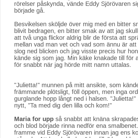
rörelser påskynda, vände Eddy Sjörövaren s
började gå.
Besvikelsen sköljde över mig med en bitter s
blivit bedragen, en bitter smak av att jag skull
att två unga flickor aldrig blir de första att s
mellan vad man vet och vad som ännu är at
slog ned blicken och jag visste precis hur ho
kände sig som jag. Min käke knakade till för a
för snabbt när jag hörde mitt namn uttalas.
"Julietta!" munnen på mitt ansikte, som känd
främmande plötsligt, föll öppen, men inga ord
gurglande hopp långt ned i halsen. "Julietta!
nytt, "Ta med dig den lilla och kom!"
Maria for upp
så snabbt att knäna skrapades
och blod började rinna nedför ena smalbenet
framme vid Eddy Sjörövaren innan jag ens kom