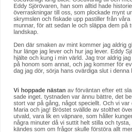
Eddy Sjörövaren, han som alltid hade histori
överraskningar till oss, som plockade mynt u
skrymslen och fiskade upp pastiller från våra
munnar, för att sedan le och släppa dem på 
landskap.
Den där smaken av mint kommer jag aldrig 
hur länge jag lever och hur jag lever. Eddy S
hjälte och kung i min värld. Jag tror aldrig j
på honom som annat, och jag kommer för evigt
dag jag dör, sörja hans ovärdiga slut i denna 
Vi hoppade nästan
av förväntan efter ett sl
sade inget. tystnaden var ännu bättre, det be
stort var på gång, något speciellt. Och vi var 
Maria och jag! Bröstet svällde av stolthet öve
utvald, vara lik en väpnare, som håller kunge
några minuter då vi suttit helt stilla och tysta, 
kändes som om frågor skulle förstöra allt me