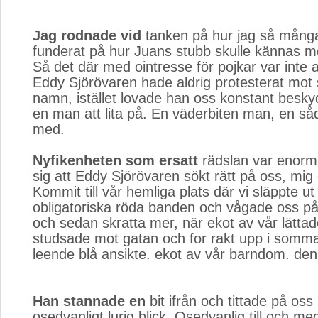
Jag rodnade vid
tanken på hur jag så många
funderat på hur Juans stubb skulle kännas m
Så det där med ointresse för pojkar var inte a
Eddy Sjörövaren hade aldrig protesterat mot s
namn, istället lovade han oss konstant besk
en man att lita på. En väderbiten man, en så
med.
Nyfikenheten som ersatt
rädslan var enorm.
sig att Eddy Sjörövaren sökt rätt på oss, mig
Kommit till vår hemliga plats där vi släppte ut
obligatoriska röda banden och vågade oss på 
och sedan skratta mer, när ekot av vår lättad
studsade mot gatan och for rakt upp i somm
leende blå ansikte. ekot av vår barndom. den
Han stannade en
bit ifrån och tittade på oss
osedvanligt lurig blick. Osedvanlig till och med