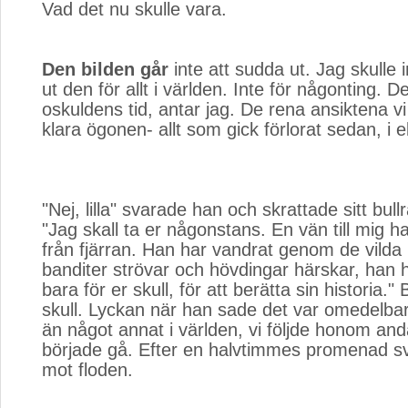
Vad det nu skulle vara.
Den bilden går
inte att sudda ut. Jag skulle i
ut den för allt i världen. Inte för någonting. D
oskuldens tid, antar jag. De rena ansiktena v
klara ögonen- allt som gick förlorat sedan, i e
"Nej, lilla" svarade han och skrattade sitt bull
"Jag skall ta er någonstans. En vän till mig h
från fjärran. Han har vandrat genom de vilda
banditer strövar och hövdingar härskar, han 
bara för er skull, för att berätta sin historia."
skull. Lyckan när han sade det var omedelba
än något annat i världen, vi följde honom and
började gå. Efter en halvtimmes promenad s
mot floden.