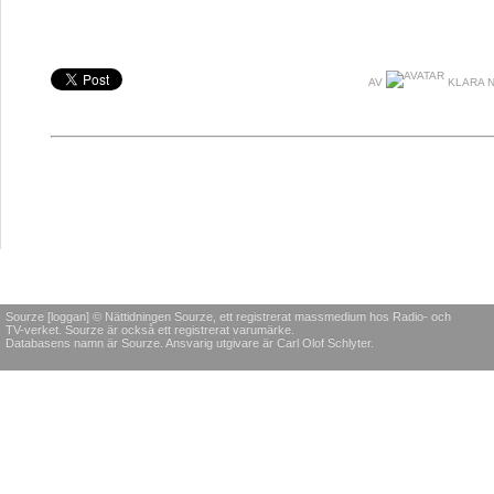
AV
KLARA 
Sourze [loggan] © Nättidningen Sourze, ett registrerat massmedium hos Radio- och
TV-verket. Sourze är också ett registrerat varumärke.
Databasens namn är Sourze. Ansvarig utgivare är Carl Olof Schlyter.