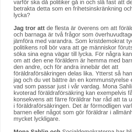
varför ska då politiker gå in och slå fast att 
betrakta detta som en frihetsinskränkning oc
lycka?
Jag tror att
de flesta är överens om att föräl
och barnaga är två frågor som överhuvudtaget
jämföra med varandra. Som kristdemokrat tyc
politikens roll bör vara att ge människor förut
söka sina egna vägar till lycka. För några ka
om att den ene föräldern är hemma med barn
den andre, och för andra innebär det att
föräldraförsäkringen delas lika. Ytterst så ha
jag och du vet bättre än en kommunstyrelse e
vad som passar just i vår vardag. Mona Sahl
kvoterad föräldraförsäkring kan exempelvis 
konsekvens att färre föräldrar har råd att ta 
i föräldraförsäkringen. Det är förmodligen var
barnen eller något som gör föräldrar i allmänh
mycket lyckligare.
Mona Sahlin och
Socialdemokraterna har blåst