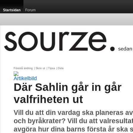
Startsidan
Forum
Föreslå ändring
| 
Skriv ut
| 
Tipsa
| 
Dela
Där Sahlin går in går
valfriheten ut
Vill du att din vardag ska planeras av
och byråkrater? Vill du att valresulta
avgöra hur dina barns första år ska 