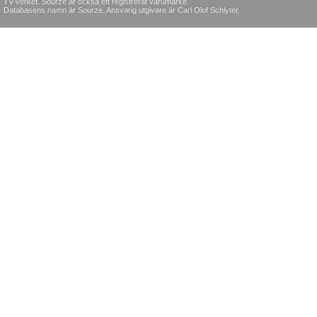
TV-verket. Sourze är också ett registrerat varumärke.
Databasens namn är Sourze. Ansvarig utgivare är Carl Olof Schlyter.