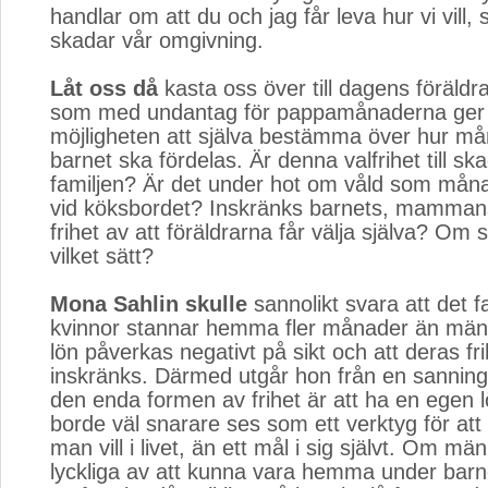
handlar om att du och jag får leva hur vi vill, 
skadar vår omgivning.
Låt oss då
kasta oss över till dagens föräldra
som med undantag för pappamånaderna ger 
möjligheten att själva bestämma över hur 
barnet ska fördelas. Är denna valfrihet till sk
familjen? Är det under hot om våld som mån
vid köksbordet? Inskränks barnets, mammans
frihet av att föräldrarna får välja själva? Om s
vilket sätt?
Mona Sahlin skulle
sannolikt svara att det f
kvinnor stannar hemma fler månader än män,
lön påverkas negativt på sikt och att deras f
inskränks. Därmed utgår hon från en sanning
den enda formen av frihet är att ha en egen 
borde väl snarare ses som ett verktyg för at
man vill i livet, än ett mål i sig självt. Om män
lyckliga av att kunna vara hemma under barne