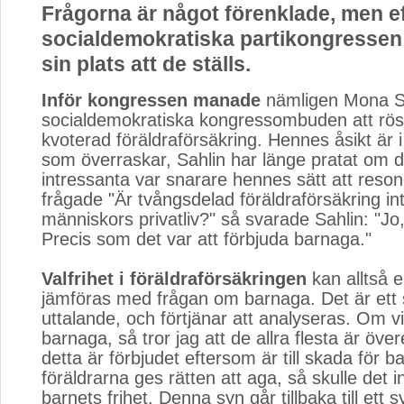
Frågorna är något förenklade, men e
socialdemokratiska partikongressen 
sin plats att de ställs.
Inför kongressen manade
nämligen Mona Sa
socialdemokratiska kongressombuden att rö
kvoterad föräldraförsäkring. Hennes åsikt är i 
som överraskar, Sahlin har länge pratat om d
intressanta var snarare hennes sätt att reso
frågade "Är tvångsdelad föräldraförsäkring inte
människors privatliv?" så svarade Sahlin: "Jo,
Precis som det var att förbjuda barnaga."
Valfrihet i föräldraförsäkringen
kan alltså en
jämföras med frågan om barnaga. Det är et
uttalande, och förtjänar att analyseras. Om v
barnaga, så tror jag att de allra flesta är öve
detta är förbjudet eftersom är till skada för 
föräldrarna ges rätten att aga, så skulle det 
barnets frihet. Denna syn går tillbaka till ett 