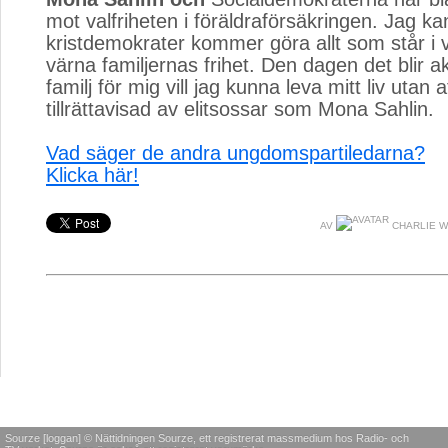
mot valfriheten i föräldraförsäkringen. Jag kan
kristdemokrater kommer göra allt som står i v
värna familjernas frihet. Den dagen det blir akt
familj för mig vill jag kunna leva mitt liv utan at
tillrättavisad av elitsossar som Mona Sahlin.
Vad säger de andra ungdomspartiledarna?
Klicka här!
AV
CHARLIE W
Sourze [loggan] © Nättidningen Sourze, ett registrerat massmedium hos Radio- och