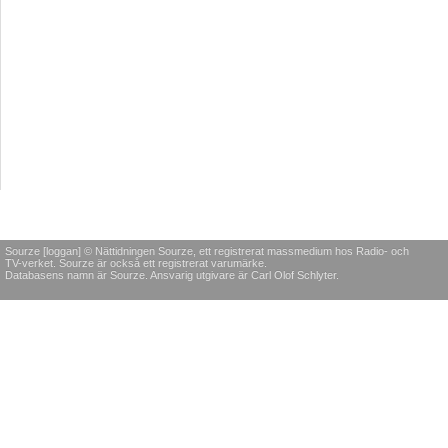
Sourze [loggan] © Nättidningen Sourze, ett registrerat massmedium hos Radio- och
TV-verket. Sourze är också ett registrerat varumärke.
Databasens namn är Sourze. Ansvarig utgivare är Carl Olof Schlyter.