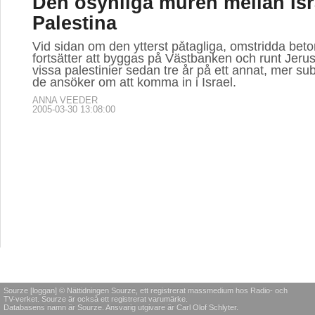
Den osynliga muren mellan Isr
Palestina
Vid sidan om den ytterst påtagliga, omstridda be
fortsätter att byggas på Västbanken och runt Jerus
vissa palestinier sedan tre år på ett annat, mer subt
de ansöker om att komma in i Israel.
ANNA VEEDER
2005-03-30 13:08:00
Sourze [loggan] © Nättidningen Sourze, ett registrerat massmedium hos Radio- och
TV-verket. Sourze är också ett registrerat varumärke.
Databasens namn är Sourze. Ansvarig utgivare är Carl Olof Schlyter.