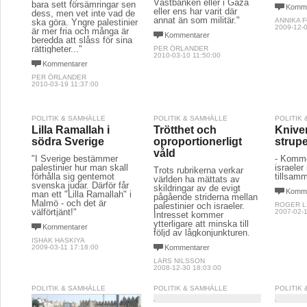
Västbanken eller i Gaza
bara sett försämringar sen
Komme
eller ens har varit där
dess, men vet inte vad de
annat än som militär."
ANNIKA 
ska göra. Yngre palestinier
2009-12-0
är mer fria och många är
Kommentarer
beredda att slåss för sina
rättigheter..."
PER ÖRLANDER
2010-03-10 11:50:00
Kommentarer
PER ÖRLANDER
2010-03-19 11:37:00
POLITIK & SAMHÄLLE
POLITIK & SAMHÄLLE
POLITIK
Lilla Ramallah i
Trötthet och
Knive
södra Sverige
oproportionerligt
strup
våld
"I Sverige bestämmer
- Komme
palestinier hur man skall
israeler
Trots rubrikerna verkar
förhålla sig gentemot
tillsam
världen ha mättats av
svenska judar. Därför får
skildringar av de evigt
Komme
man ett "Lilla Ramallah" i
pågående striderna mellan
Malmö - och det är
palestinier och israeler.
ROGER L
välförtjänt!"
2007-02-1
Intresset kommer
ytterligare att minska till
Kommentarer
följd av lågkonjunkturen.
ISHAK HASKIYA
2009-03-11 17:18:00
Kommentarer
LARS NILSSON
2008-12-30 18:03:00
POLITIK & SAMHÄLLE
POLITIK & SAMHÄLLE
POLITIK