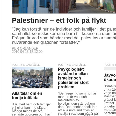
Palestinier – ett folk på flykt
"Jag kan förstå hur de individer och familjer i det pale
samhället som skickar sina barn till kusinerna utomla
Frågan är vad som händer med det palestinska samhä
nuvarande emigrationen fortsätter."
PER ÖRLANDER
2010-04-16 12:12:00
POLITIK & SAMHÄLLE
POLITIK & SAMHÄLLE
POLITIK
Psykologiskt
avstånd mellan
Jayyo
israeler och
ökade 
palestinier stort
"Israeli
problem
cirka 15
varje na
Alla talar om en
"Den regering som nu har
Västban
makten är vald och
tredje intifada
gräset k
majoriteten av
kretsar.
befolkningen står bakom
"De med barn och familjer
ungefär 
den. Det innebär dock inte
vill eller kan inte slåss.
motstån
att alla nödvändigtvis är
Många minns de två
hanterba
insatta i vad som pågår på
senaste upproren och har