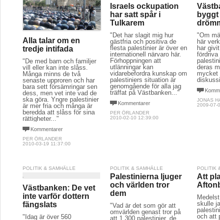
Israels ockupation
Västba
har satt spår i
byggt
Tulkarem
dröm
"Det har slagit mig hur
"Om mä
Alla talar om en
gästfria och positiva de
här verk
flesta palestinier är över en
har givi
tredje intifada
internationell närvaro här.
fördriva
Förhoppningen att
palestin
"De med barn och familjer
utlänningar kan
deras m
vill eller kan inte slåss.
vidarebefordra kunskap om
mycket 
Många minns de två
palestiniers situation är
diskuss
senaste upproren och har
genomgående för alla jag
bara sett försämringar sen
Komme
träffat på Västbanken..."
dess, men vet inte vad de
ska göra. Yngre palestinier
JONAS H
Kommentarer
är mer fria och många är
2009-07-0
beredda att slåss för sina
PER ÖRLANDER
rättigheter..."
2010-02-10 12:39:00
Kommentarer
PER ÖRLANDER
2010-03-19 11:37:00
POLITIK & SAMHÄLLE
POLITIK & SAMHÄLLE
POLITIK
Palestinierna ljuger
Att pla
och världen tror
Aftonb
Västbanken: De vet
dem
inte varför dottern
Medelst
skulle j
fängslats
"Vad är det som gör att
palestin
omvärlden genast tror på
och att 
"Idag är över 560
att 1.300 palestinier, de