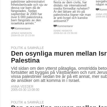
sexgaln
palestinier administrativt
flesta av dem civila, har
någon r
frihetsberövade och sju av
dödats när internationell
dessa var barn då de
media förmedlar nyheten?
Komme
fängslades. Sedan
Är det lättare att tro på
september år 2000 har
palestinska lögner när man
ANNA VE
över 6 000 palestinska
2006-06-2
är anti-Israel och kanske
barn fängslats av den
antisemit?"
israeliska armén."
Kommentarer
Kommentarer
ISHAK HASKIYA
JONAS HANSSON
2009-02-19 15:59:00
2009-05-29 15:15:00
POLITIK & SAMHÄLLE
Den osynliga muren mellan Isr
Palestina
Vid sidan om den ytterst påtagliga, omstridda be
fortsätter att byggas på Västbanken och runt Jerus
vissa palestinier sedan tre år på ett annat, mer subt
de ansöker om att komma in i Israel.
ANNA VEEDER
2005-03-30 13:08:00
POLITIK & SAMHÄLLE