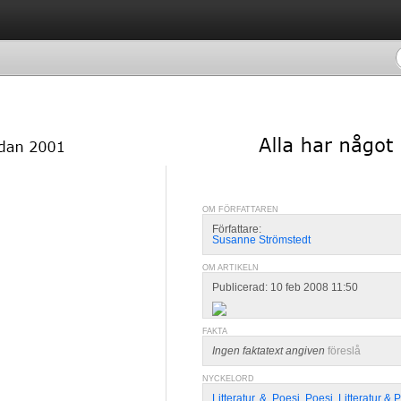
OM FÖRFATTAREN
Författare:
Susanne Strömstedt
OM ARTIKELN
Publicerad: 10 feb 2008 11:50
FAKTA
Ingen faktatext angiven
föreslå
NYCKELORD
Litteratur
,
&
,
Poesi
,
Poesi
,
Litteratur & 