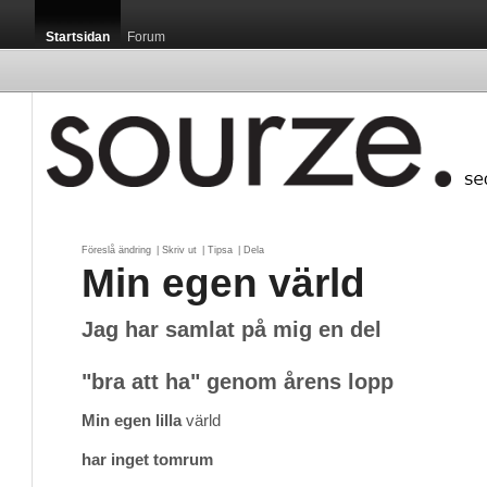
Startsidan
Forum
Föreslå ändring
| 
Skriv ut
| 
Tipsa
| 
Dela
Min egen värld
Jag har samlat på mig en del
"bra att ha" genom årens lopp
Min egen lilla
värld 
har inget tomrum