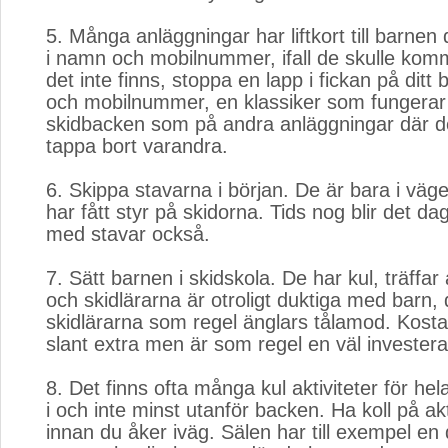
5. Många anläggningar har liftkort till barnen 
i namn och mobilnummer, ifall de skulle ko
det inte finns, stoppa en lapp i fickan på dit
och mobilnummer, en klassiker som fungerar l
skidbacken som på andra anläggningar där det
tappa bort varandra.
6. Skippa stavarna i början. De är bara i vä
har fått styr på skidorna. Tids nog blir det dag
med stavar också.
7. Sätt barnen i skidskola. De har kul, träffa
och skidlärarna är otroligt duktiga med barn
skidlärarna som regel änglars tålamod. Kostar
slant extra men är som regel en väl invester
8. Det finns ofta många kul aktiviteter för hel
i och inte minst utanför backen. Ha koll på akt
innan du åker iväg. Sälen har till exempel en d