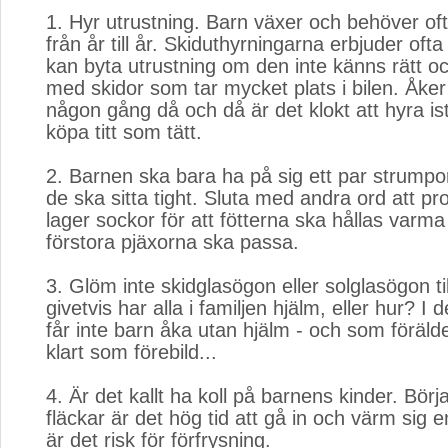
1. Hyr utrustning. Barn växer och behöver oft
från år till år. Skiduthyrningarna erbjuder ofta 
kan byta utrustning om den inte känns rätt oc
med skidor som tar mycket plats i bilen. Åker
någon gång då och då är det klokt att hyra istä
köpa titt som tätt.
2. Barnen ska bara ha på sig ett par strumpo
de ska sitta tight. Sluta med andra ord att pr
lager sockor för att fötterna ska hållas varma 
förstora pjäxorna ska passa.
3. Glöm inte skidglasögon eller solglasögon t
givetvis har alla i familjen hjälm, eller hur? I 
får inte barn åka utan hjälm - och som föräld
klart som förebild...
4. Är det kallt ha koll på barnens kinder. Börja
fläckar är det hög tid att gå in och värm sig 
är det risk för förfrysning.