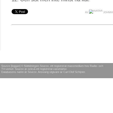
AV
JOHNNY
Sourze [loggan] © Nättidningen Sourze, ett registrerat massmedium hos Radio- och
TV-verket. Sourze är också ett registrerat varumärke.
Databasens namn är Sourze. Ansvarig utgivare är Carl Olof Schlyter.