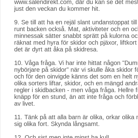
www.salendirekt.com, där du kan se det me
just den veckan du kommer hit.
9. Se till att ha en rejäl slant undanstoppat till 
runt backen också. Mat, aktiviteter och en o
minnessak sätter snabbt sprätt på kulorna och
räknat med hyra för skidor och pjäxor, liftkor
det är dyrt att åka på skidresa.
10. Våga fråga. Vi har inte hittat någon "Dum
nybörjare på skidor" när vi skulle åka skidor 
och för den oinvigde känns det som en helt 
olika sorters liftar, skidor, och en mängd and
regler i skidbacken - men våga fråga. Hellre 
knäpp för en stund, än att inte fråga och förb
av livet.
11. Tänk på att alla barn är olika, orkar olika
sig olika fort. Skynda långsamt.
12. Och sist men inte minst ha kul!