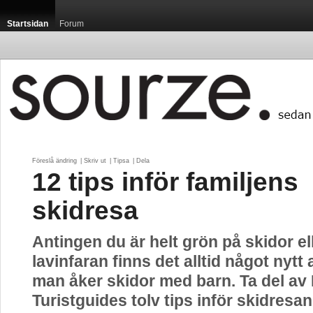
Startsidan
Forum
Föreslå ändring
| 
Skriv ut
| 
Tipsa
| 
Dela
12 tips inför familjens
skidresa
Antingen du är helt grön på skidor el
lavinfaran finns det alltid något nytt a
man åker skidor med barn. Ta del av
Turistguides tolv tips inför skidresan