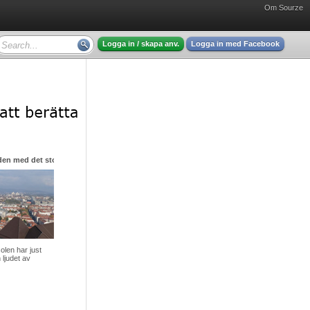
Om Sourze
Logga in / skapa anv.
Logga in med Facebook
den med det stora hjärtat
olen har just
 ljudet av