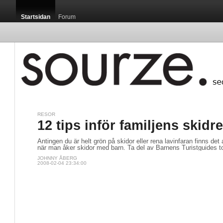
Startsidan
Forum
RESOR
12 tips inför familjens skidr
Antingen du är helt grön på skidor eller rena lavinfaran finns det a
när man åker skidor med barn. Ta del av Barnens Turistguides tol
JOHNNY ÅBERG
2008-02-04 23:34:00