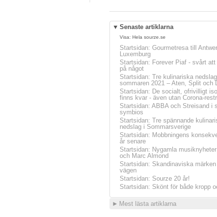
▼
Senaste artiklarna
Visa:
Hela sourze.se
Startsidan
:
Gourmetresa till Antwe
Luxemburg
Startsidan
:
Forever Piaf - svårt at
på något
Startsidan
:
Tre kulinariska nedslag
sommaren 2021 – Aten, Split och 
Startsidan
:
De socialt, ofrivilligt is
finns kvar - även utan Corona-restr
Startsidan
:
ABBA och Streisand i 
symbios
Startsidan
:
Tre spännande kulinari
nedslag i Sommarsverige
Startsidan
:
Mobbningens konsekve
år senare
Startsidan
:
Nygamla musiknyheter
och Marc Almond
Startsidan
:
Skandinaviska märken 
vägen
Startsidan
:
Sourze 20 år!
Startsidan
:
Skönt för både kropp o
►
Mest lästa artiklarna