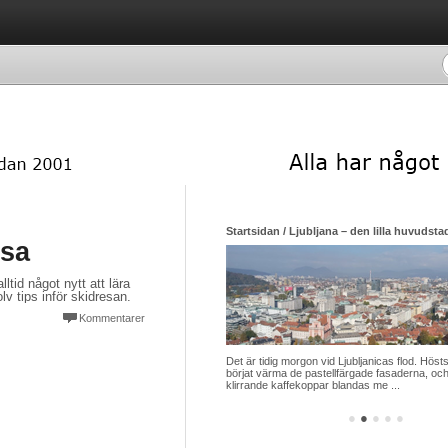
Startsidan / Ljubljana – den lilla huvudsta
esa
lltid något nytt att lära
v tips inför skidresan.
Kommentarer
Det är tidig morgon vid Ljubljanicas flod. Hösts
börjat värma de pastellfärgade fasaderna, och
klirrande kaffekoppar blandas me ...
●
●
●
●
●