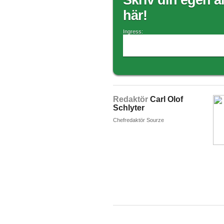
Skriv din egen ar
här!
Ingress:
Redaktör
Carl Olof
Schlyter
Chefredaktör Sourze