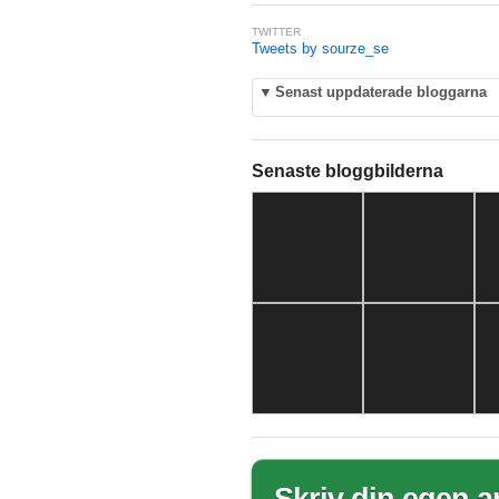
TWITTER
Tweets by sourze_se
▼
Senast uppdaterade bloggarna
Senaste bloggbilderna