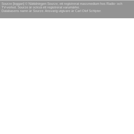
Sourze [loggan] © Nättidningen Sourze, ett registrerat massmedium hos Radio- och
TV-verket. Sourze är också ett registrerat varumärke.
Databasens namn är Sourze. Ansvarig utgivare är Carl Olof Schlyter.