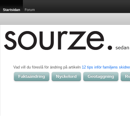
Startsidan
Forum
Vad vill du föreslå för ändring på artikeln 
12 tips inför familjens skidre
Faktaändring
Nyckelord
Geotaggning
Re