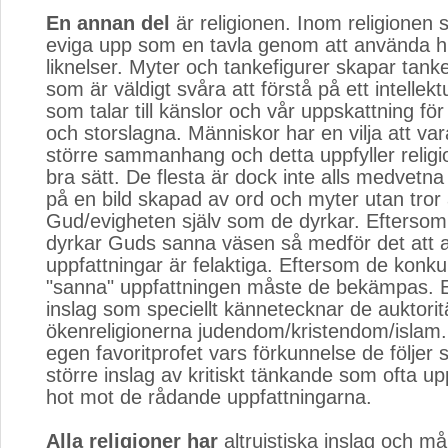
En annan del
är religionen. Inom religionen 
eviga upp som en tavla genom att använda hi
liknelser. Myter och tankefigurer skapar tank
som är väldigt svåra att förstå på ett intellekt
som talar till känslor och vår uppskattning fö
och storslagna. Människor har en vilja att var
större sammanhang och detta uppfyller religi
bra sätt. De flesta är dock inte alls medvetna 
på en bild skapad av ord och myter utan tror 
Gud/evigheten själv som de dyrkar. Eftersom 
dyrkar Guds sanna väsen så medför det att a
uppfattningar är felaktiga. Eftersom de konk
"sanna" uppfattningen måste de bekämpas. Et
inslag som speciellt kännetecknar de auktorit
ökenreligionerna judendom/kristendom/islam. 
egen favoritprofet vars förkunnelse de följer s
större inslag av kritiskt tänkande som ofta up
hot mot de rådande uppfattningarna.
Alla religioner har
altruistiska inslag och må