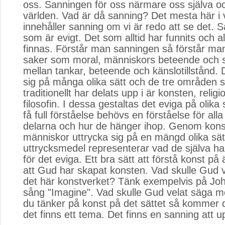
oss. Sanningen för oss närmare oss själva oc
världen. Vad är då sanning? Det mesta här i 
innehåller sanning om vi är redo att se det. 
som är evigt. Det som alltid har funnits och a
finnas. Förstår man sanningen så förstår ma
saker som moral, människors beteende och
mellan tankar, beteende och känslotillstånd. 
sig på många olika sätt och de tre områden
traditionellt har delats upp i är konsten, relig
filosofin. I dessa gestaltas det eviga på olika 
få full förståelse behövs en förståelse för alla
delarna och hur de hänger ihop. Genom kons
människor uttrycka sig på en mängd olika sä
uttrycksmedel representerar vad de själva har
för det eviga. Ett bra sätt att förstå konst på 
att Gud har skapat konsten. Vad skulle Gud 
det här konstverket? Tänk exempelvis på Jo
sång "Imagine". Vad skulle Gud velat säga
du tänker på konst på det sättet så kommer 
det finns ett tema. Det finns en sanning att 