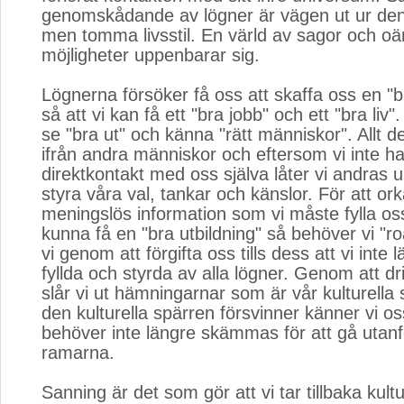
genomskådande av lögner är vägen ut ur d
men tomma livsstil. En värld av sagor och oä
möjligheter uppenbarar sig.
Lögnerna försöker få oss att skaffa oss en "b
så att vi kan få ett "bra jobb" och ett "bra liv"
se "bra ut" och känna "rätt människor". Allt 
ifrån andra människor och eftersom vi inte h
direktkontakt med oss själva låter vi andras 
styra våra val, tankar och känslor. För att orka
meningslös information som vi måste fylla os
kunna få en "bra utbildning" så behöver vi "ro
vi genom att förgifta oss tills dess att vi inte 
fyllda och styrda av alla lögner. Genom att dr
slår vi ut hämningarnar som är vår kulturella 
den kulturella spärren försvinner känner vi oss
behöver inte längre skämmas för att gå utanfö
ramarna.
Sanning är det som gör att vi tar tillbaka kul