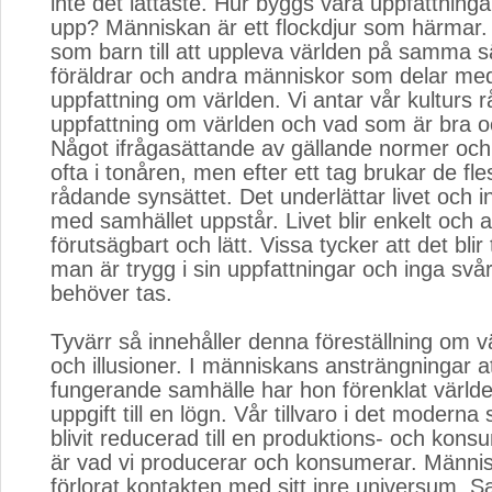
inte det lättaste. Hur byggs våra uppfattninga
upp? Människan är ett flockdjur som härmar. 
som barn till att uppleva världen på samma s
föräldrar och andra människor som delar med
uppfattning om världen. Vi antar vår kulturs 
uppfattning om världen och vad som är bra oc
Något ifrågasättande av gällande normer oc
ofta i tonåren, men efter ett tag brukar de fle
rådande synsättet. Det underlättar livet och in
med samhället uppstår. Livet blir enkelt och al
förutsägbart och lätt. Vissa tycker att det blir
man är trygg i sin uppfattningar och inga svå
behöver tas.
Tyvärr så innehåller denna föreställning om v
och illusioner. I människans ansträngningar a
fungerande samhälle har hon förenklat världe
uppgift till en lögn. Vår tillvaro i det moderna
blivit reducerad till en produktions- och kon
är vad vi producerar och konsumerar. Männi
förlorat kontakten med sitt inre universum. 