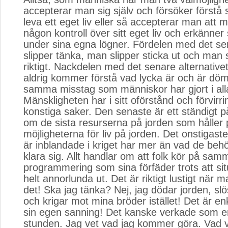
accepterar man sig själv och försöker förstå s
leva ett eget liv eller så accepterar man att 
någon kontroll över sitt eget liv och erkänner s
under sina egna lögner. Fördelen med det se
slipper tänka, man slipper sticka ut och man 
riktigt. Nackdelen med det senare alternative
aldrig kommer förstå vad lycka är och är döm
samma misstag som människor har gjort i alla
Mänskligheten har i sitt oförstånd och förvirr
konstiga saker. Den senaste är ett ständigt 
om de sista resurserna på jorden som håller 
möjligheterna för liv på jorden. Det onstigaste
är inblandade i kriget har mer än vad de behö
klara sig. Allt handlar om att folk kör på sam
programmering som sina förfäder trots att sit
helt annorlunda ut. Det är riktigt lustigt när 
det! Ska jag tänka? Nej, jag dödar jorden, slös
och krigar mot mina bröder istället! Det är enk
sin egen sanning! Det kanske verkade som en
stunden. Jag vet vad jag kommer göra. Vad v