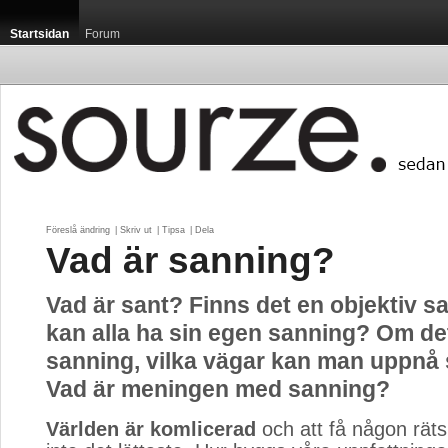
Startsidan
Forum
Föreslå ändring
| 
Skriv ut
| 
Tipsa
| 
Dela
Vad är sanning?
Vad är sant? Finns det en objektiv sa
kan alla ha sin egen sanning? Om de
sanning, vilka vägar kan man uppnå
Vad är meningen med sanning?
Världen är komlicerad
och att få någon räts