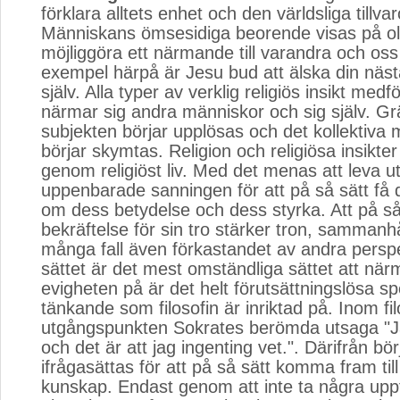
förklara alltets enhet och den världsliga tillva
Människans ömsesidiga beorende visas på olik
möjliggöra ett närmande till varandra och oss 
exempel härpå är Jesu bud att älska din näs
själv. Alla typer av verklig religiös insikt medf
närmar sig andra människor och sig själv. G
subjekten börjar upplösas och det kollektiva
börjar skymtas. Religion och religiösa insikt
genom religiöst liv. Med det menas att leva u
uppenbarade sanningen för att på så sätt få d
om dess betydelse och dess styrka. Att på så
bekräftelse för sin tro stärker tron, sammanhå
många fall även förkastandet av andra perspe
sättet är det mest omständliga sättet att när
evigheten på är det helt förutsättningslösa sp
tänkande som filosofin är inriktad på. Inom fil
utgångspunkten Sokrates berömda utsaga "J
och det är att jag ingenting vet.". Därifrån börj
ifrågasättas för att på så sätt komma fram till
kunskap. Endast genom att inte ta några uppf