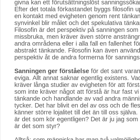
givna kan ett förutsättningslöst sanningssöka
Efter det totala förkastandet byggs filosofin u
en kontakt med evigheten genom rent tänkan
synvinkel blir målet och det spekulativa tänk
Filosofin är det perspektiv på sanningen som 
missbruka, men kräver även större ansträng
andra områdena eller i alla fall en fallenhet fö
abstrakt tänkande. Filosofin kan även använd
perspektiv åt de andra formerna för sanning
Sanningen ger förståelse
för det sant varan
eviga. Allt annat saknar egentlig existens. Va
kräver långa studier av evigheten för att för
som inte kräver något att förstå är hur fast vi 
tänkande och handlande av vad andra männi
tycker. Det har blivit en del av oss och de fle
känner större lojalitet till det än till oss själ
är det som kör egentligen? Det är ju jag so
är det som styr?
Alltså; som människa har man två valmöjlighe