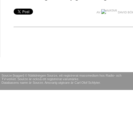
AV
DAVID BÖ
Sourze [loggan] © Nättidningen Sourze, ett registrerat massmedium hos Radio- och
TV-verket. Sourze är också ett registrerat varumärke.
Databasens namn är Sourze. Ansvarig utgivare är Carl Olof Schlyter.