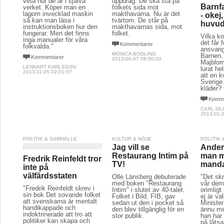
veta hur de är i själva
uppdrag. De ska stå på
Barnf
verket. Köper man en
folkets sida mot
lagom invecklad maskin
makthavarna. Nu är det
- okej
så kan man läsa i
tvärtom. De står på
huvud
instruktionsboken hur den
makthavarnas sida, mot
fungerar. Men det finns
folket.
Vilka k
inga manualer för våra
det får 
Kommentarer
folkvalda."
ansvari
MONICA BODLING
Barnen,
Kommentarer
2013-06-07 08:00:00
Majblom
LENNART KARLSSON
lurat he
2013-11-05 02:01:07
att en k
Sverige
kläder?
Komme
CARL OL
2013-01-2
POLITIK & SAMHÄLLE
KULTUR & NÖJE
POLITIK
Jag vill se
Ander
Restaurang Intim på
man m
Fredrik Reinfeldt tror
TV!
mand
inte på
välfärdsstaten
Olle Länsberg debuterade
"Det skr
med boken "Restaurang
vår demo
"Fredrik Reinfeldt skrev i
Intim" i slutet av 40-talet.
orimlig
sin bok Det sovande folket
Folket i Bild, FIB, gav
ej är va
att svenskarna är mentalt
sedan ut den i pocket så
Ministe
handikappade och
den blev tillgänglig för en
ännu mer
indoktrinerade att tro att
stor publik.
han har 
politiker kan skapa och
på låtsa