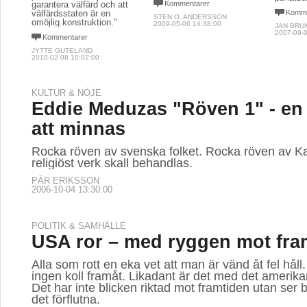
garantera välfärd och att
Kommentarer
välfärdsstaten är en
Komme
STEN O. ANDERSSON
omöjlig konstruktion."
2009-05-06 14:38:00
JAN BRU
2007-09-0
Kommentarer
JYTTE GUTELAND
2010-02-08 10:02:00
KULTUR & NÖJE
Eddie Meduzas "Röven 1" - en 
att minnas
Rocka röven av svenska folket. Rocka röven av Ka
religiöst verk skall behandlas.
PÄR ERIKSSON
2006-10-04 13:30:00
POLITIK & SAMHÄLLE
USA ror – med ryggen mot fra
Alla som rott en eka vet att man är vänd åt fel håll
ingen koll framåt. Likadant är det med det amerika
Det har inte blicken riktad mot framtiden utan ser 
det förflutna.