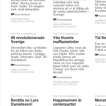
Rocka röven av svenska
Optimis
ordentligt inför hela
folket. Rocka röven av
för folk
svenska folket och
Karin Söder. Ett religiöst
luktar id
erkänna att ni är dåliga på
verk skall behandlas.
Kundera
att sänka arbetslösheten i
Sverige!
Kommentarer
Komme
PÄR ERIKSSON
Kommentarer
ANDREAS
2006-10-04 13:30:00
2002-08-2
NINA GRABAVAC
2006-03-31 13:34:00
POLITIK & SAMHÄLLE
POLITIK & SAMHÄLLE
KULTUR 
68 revolutionerade
Vita Husets
Tid fö
Sverige
maffiametoder
Kan en 
blod var
Almstriden blev symbolen
Lögnaren Libby visar att
Folket a
för att folket kan ändra
Vita Husets hybris nått
politiska beslut. I lördags
nya höjder. Men medan
Komme
firade "Alternativ Stad" 40-
media larmar om
årsjubileum.
Republikanska avhopp,
STEFAN 
2007-03-2
växer en tyst majoritet
Kommentarer
bland folket som vill ställa
Cheney och Bush inför
ANNE SKÅNER
riksrätt.
2009-02-16 09:35:00
Kommentarer
PATRICK GALLAGHER
2007-07-13 15:09:00
POLITIK & SAMHÄLLE
POLITIK & SAMHÄLLE
POLITIK
Berätta nu Lars
Hagamannen är
Monstr
Danielsson!
centerpartist