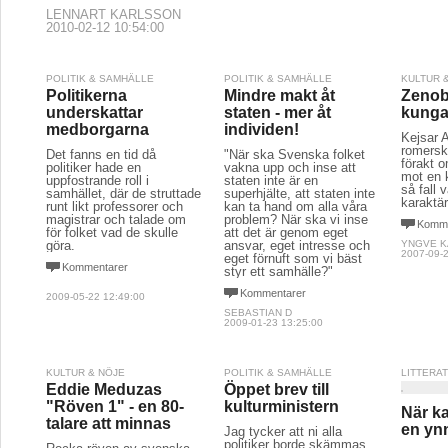
LENNART KARLSSON
2010-02-12 10:54:00
POLITIK & SAMHÄLLE
POLITIK & SAMHÄLLE
KULTUR 
Politikerna
Mindre makt åt
Zenob
underskattar
staten - mer åt
kunga
medborgarna
individen!
Kejsar A
romersk
Det fanns en tid då
"När ska Svenska folket
förakt o
politiker hade en
vakna upp och inse att
mot en 
uppfostrande roll i
staten inte är en
så fall
samhället, där de struttade
superhjälte, att staten inte
karaktär
runt likt professorer och
kan ta hand om alla våra
magistrar och talade om
problem? När ska vi inse
Komme
för folket vad de skulle
att det är genom eget
göra.
ansvar, eget intresse och
YNGVE 
2007-09-2
eget förnuft som vi bäst
Kommentarer
styr ett samhälle?"
Kommentarer
2009-05-22 12:49:00
SEBASTIAN D
2009-01-23 13:25:00
KULTUR & NÖJE
POLITIK & SAMHÄLLE
LITTERA
Eddie Meduzas
Öppet brev till
"Röven 1" - en 80-
kulturministern
När ka
talare att minnas
en yn
Jag tycker att ni alla
politiker borde skämmas