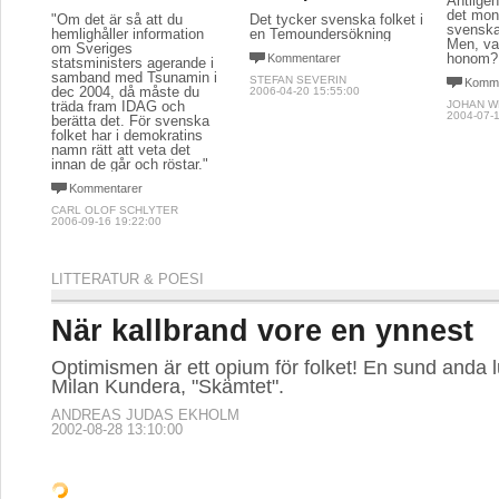
Äntligen
det mon
"Om det är så att du
Det tycker svenska folket i
svenska 
hemlighåller information
en Temoundersökning
Men, va
om Sveriges
honom?
Kommentarer
statsministers agerande i
samband med Tsunamin i
STEFAN SEVERIN
Komme
dec 2004, då måste du
2006-04-20 15:55:00
träda fram IDAG och
JOHAN 
2004-07-1
berätta det. För svenska
folket har i demokratins
namn rätt att veta det
innan de går och röstar."
Kommentarer
CARL OLOF SCHLYTER
2006-09-16 19:22:00
LITTERATUR & POESI
När kallbrand vore en ynnest
Optimismen är ett opium för folket! En sund anda luk
Milan Kundera, "Skämtet".
ANDREAS JUDAS EKHOLM
2002-08-28 13:10:00