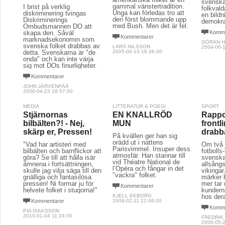
svenska 
gammal vänstertradition.
I brist på verklig
folkval
Unga kan förledas tro att
diskriminering tvingas
en bild
den först blommande upp
Diskriminerings
demokra
med Bush. Men det är fel.
Ombudsmannen DO att
skapa den. Såväl
Komme
Kommentarer
marknadsekonomin som
GÖRAN 
svenska folket drabbas av
LARS NILSSON
2004-06-1
detta. Svenskarna är "de
2005-06-13 16:36:00
onda" och kan inte värja
sig mot DOs finurligheter.
Kommentarer
JOHN JÄRVENPÄÄ
2006-04-23 18:57:00
MEDIA
LITTERATUR & POESI
SPORT
Stjärnornas
EN KNALLRÖD
Rappo
bilbälten?! - Nej,
MUN
frontl
skärp er, Pressen!
drabba
På kvällen ger han sig
orädd ut i nattens
"Vad har artisteri med
Om två 
Parisvimmel. Insuper dess
bilbälten och barnflickor att
fotboll
atmosfär. Han stannar till
göra? Se till att hålla isär
svenskar
vid Théatre National de
ämnena i fortsättningen,
allsång
l’Opéra och fångar in det
skulle jag vilja säga till den
vikinga
"vackra" folket.
gnälliga och fantasilösa
märker h
pressen! Ni formar ju för
mer tar 
Kommentarer
helvete folket i stugorna!"
kunderna
KJELL EKBORG
hos der
Kommentarer
2008-02-11 22:46:00
Komme
PIA ISAKSSON
2010-01-04 11:24:00
FREDRIK
2006-05-2