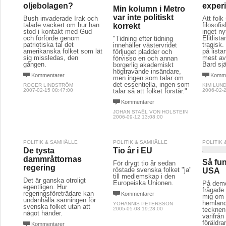
oljebolagen?
exper
Min kolumn i Metro
var inte politiskt
Bush invaderade Irak och
Att folk
talade vackert om hur han
filosofi
korrekt
stod i kontakt med Gud
inget ny
och förförde genom
Elitlista
"Tidning efter tidning
patriotiska tal det
tragisk.
innehåller västervridet
amerikanska folket som lät
på list
förljuget pladder och
sig missledas, den
mest av
förvisso en och annan
gången.
Bard sjä
borgerlig akademiskt
högtravande insändare,
Kommentarer
Komme
men ingen som talar om
det essentiella, ingen som
ROGER LINDSTRÖM
KIM LUN
2007-02-15 08:47:00
talar så att folket förstår."
2006-02-2
Kommentarer
JOHAN STAËL VON HOLSTEIN
2006-09-12 13:08:00
POLITIK & SAMHÄLLE
POLITIK & SAMHÄLLE
POLITIK
De tysta
Tio år i EU
dammråttornas
Så fun
För drygt tio år sedan
regering
röstade svenska folket "ja"
USA
till medlemskap i den
Det är ganska otroligt
Europeiska Unionen.
På demo
egentligen. Hur
frågade
regeringsföreträdare kan
Kommentarer
mig om h
undanhålla sanningen för
hemland
YOHANNIS PETERSSON
svenska folket utan att
2005-05-08 19:28:00
tecknen 
något händer.
varifrån
föräldr
Kommentarer