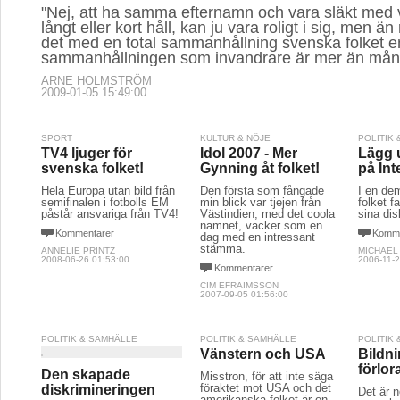
"Nej, att ha samma efternamn och vara släkt med
långt eller kort håll, kan ju vara roligt i sig, men än
det med en total sammanhållning svenska folket em
sammanhållningen som invandrare är mer än mån
ARNE HOLMSTRÖM
2009-01-05 15:49:00
SPORT
KULTUR & NÖJE
POLITIK
TV4 ljuger för
Idol 2007 - Mer
Lägg 
svenska folket!
Gynning åt folket!
på Int
Hela Europa utan bild från
Den första som fångade
I en de
semifinalen i fotbolls EM
min blick var tjejen från
folket f
påstår ansvariga från TV4!
Västindien, med det coola
sina dis
namnet, vacker som en
Kommentarer
Komme
dag med en intressant
stämma.
ANNELIE PRINTZ
MICHAEL
2008-06-26 01:53:00
2006-11-2
Kommentarer
CIM EFRAIMSSON
2007-09-05 01:56:00
POLITIK & SAMHÄLLE
POLITIK & SAMHÄLLE
POLITIK
Vänstern och USA
Bildni
förlor
Den skapade
Misstron, för att inte säga
föraktet mot USA och det
diskrimineringen
Det är n
amerikanska folket är en