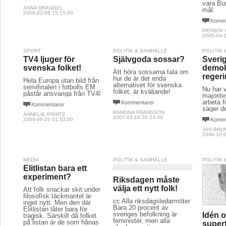
vara Bu
ANNA DRANGEL
mål.
2006-02-09 15:15:00
Komme
PATRICK
2005-04-2
SPORT
POLITIK & SAMHÄLLE
POLITIK
TV4 ljuger för
Självgoda sossar?
Sveri
svenska folket!
demok
Att höra sossarna tala om
reger
hur de är det enda
Hela Europa utan bild från
alternativet för svenska
semifinalen i fotbolls EM
Nu har vi
folket, är kväljande!
påstår ansvariga från TV4!
majorite
arbeta f
Kommentarer
Kommentarer
säger d
RAMONA FRANSSON
ANNELIE PRINTZ
2007-03-18 20:23:00
2008-06-26 01:53:00
Komme
JAN BRU
2006-10-0
MEDIA
POLITIK & SAMHÄLLE
POLITIK
Elitlistan bara ett
experiment?
Riksdagen måste
välja ett nytt folk!
Att folk snackar skit under
filosofisk täckmantel är
cc Alla riksdagsledarmöter
inget nytt. Men den där
Bara 20 procent av 
Elitlistan låter bara för
sveriges befolkning är
Idén o
tragisk. Särskilt då folket
feminister, men alla
på listan är de som hånas
super