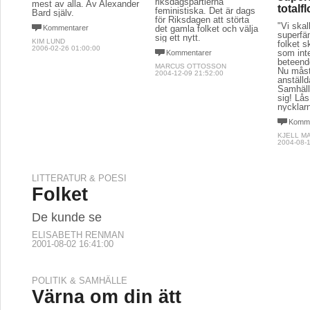
riksdagspartierna
mest av alla. Av Alexander
totalf
feministiska. Det är dags
Bard själv.
för Riksdagen att störta
"Vi skal
Kommentarer
det gamla folket och välja
superfä
sig ett nytt.
KIM LUND
folket s
2006-02-26 01:00:00
som inte
Kommentarer
beteende
MARCUS OTTOSSON
Nu måst
2004-12-09 21:52:00
anställ
Samhäll
sig! Lå
nycklarn
Komme
KJELL M
2004-08-1
LITTERATUR & POESI
Folket
De kunde se
ELISABETH RENMAN
2001-08-02 16:41:00
POLITIK & SAMHÄLLE
Värna om din ätt