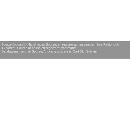
Sourze [loggan] © Nättidningen Sourze, ett registrerat massmedium hos Radio- och
TV-verket. Sourze är också ett registrerat varumärke.
Databasens namn är Sourze. Ansvarig utgivare är Carl Olof Schlyter.