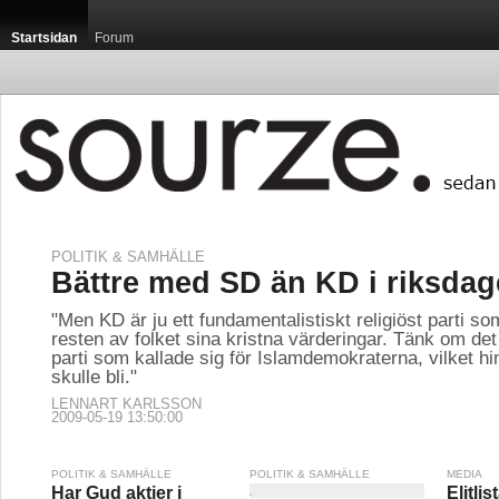
Startsidan
Forum
POLITIK & SAMHÄLLE
Bättre med SD än KD i riksda
"Men KD är ju ett fundamentalistiskt religiöst parti so
resten av folket sina kristna värderingar. Tänk om det
parti som kallade sig för Islamdemokraterna, vilket him
skulle bli."
LENNART KARLSSON
2009-05-19 13:50:00
POLITIK & SAMHÄLLE
POLITIK & SAMHÄLLE
MEDIA
Har Gud aktier i
Elitlis