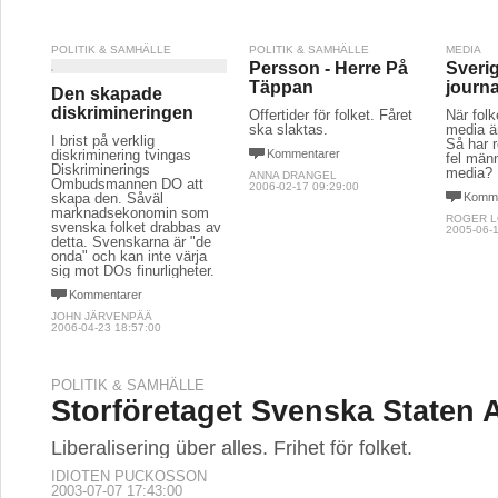
POLITIK & SAMHÄLLE
POLITIK & SAMHÄLLE
MEDIA
Persson - Herre På
Sveri
Täppan
journa
Den skapade
diskrimineringen
Offertider för folket. Fåret
När folk
ska slaktas.
media är
I brist på verklig
Så har 
diskriminering tvingas
Kommentarer
fel männ
Diskriminerings
media?
ANNA DRANGEL
Ombudsmannen DO att
2006-02-17 09:29:00
skapa den. Såväl
Komme
marknadsekonomin som
ROGER 
svenska folket drabbas av
2005-06-1
detta. Svenskarna är "de
onda" och kan inte värja
sig mot DOs finurligheter.
Kommentarer
JOHN JÄRVENPÄÄ
2006-04-23 18:57:00
POLITIK & SAMHÄLLE
Storföretaget Svenska Staten 
Liberalisering über alles. Frihet för folket.
IDIOTEN PUCKOSSON
2003-07-07 17:43:00