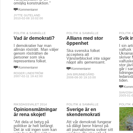
omöjlig konstruktion."
Kommentarer
JYTTE GUTELAND
2010-02-08 10:02:00
POLITIK & SAMHÄLLE
POLITIK & SAMHÄLLE
POLITIK
Vad är demokrati?
Allians med stor
Svik i
öppenhet
I demokratier har man
I sin ar
allmän rösträtt. Man väljer
valfusk 
Ska svenska folket
genom rösträtten de
Ukraina
acceptera att
personer som ska
skriver
Vänsterblocket inte säger
representera folket.
valfuske
något alls gemensamt.
stor jävl
Kommentarer
går i s
Kommentarer
tidninge
ROGER LINDSTRÖM
JAN BRUNNEGÅRD
ledarsi
2007-02-11 19:42:00
2006-08-30 19:10:00
tiden.
Komme
SIAVOSH
2005-01-0
RIKSDAGSVALET 2014
POLITIK & SAMHÄLLE
POLITIK
Opinionsmätningar
Sverige är en
är rena skojet!
skendemokrati
"Att dela ut betyg på
Att vår demokrati fungerar
politiker är helt befängt.
så dåligt beror främst på
Det är väl ingen som kan
att journalisterna sviker sitt