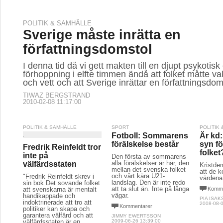
POLITIK & SAMHÄLLE
Sverige måste inrätta en
författningsdomstol
I denna tid då vi gett makten till en djupt psykotisk 
förhoppning i elfte timmen ändå att folket måtte vak
och vett och att Sverige inrättar en författningsdom
TIWAZ BERGSTRAND
2010-02-08 11:17:00
POLITIK & SAMHÄLLE
SPORT
POLITIK
Fotboll: Sommarens
Är kd
förälskelse består
syn f
Fredrik Reinfeldt tror
folket
inte på
Den första av sommarens
alla förälskelser är här, den
välfärdsstaten
Kristde
mellan det svenska folket
att de k
och vårt kära U21-
"Fredrik Reinfeldt skrev i
värdena
landslag. Den är inte redo
sin bok Det sovande folket
att ta slut än. Inte på långa
att svenskarna är mentalt
Komme
vägar.
handikappade och
PIA ISA
indoktrinerade att tro att
2008-08-0
Kommentarer
politiker kan skapa och
garantera välfärd och att
JIMMY EWERTSSON
välfärdsstaten är en
2009-06-26 13:39:00