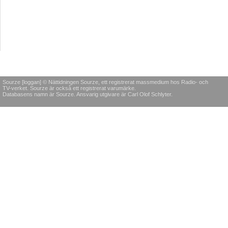
Sourze [loggan] © Nättidningen Sourze, ett registrerat massmedium hos Radio- och
TV-verket. Sourze är också ett registrerat varumärke.
Databasens namn är Sourze. Ansvarig utgivare är Carl Olof Schlyter.