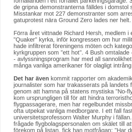
förhållanden i ett förfallet parkeringsgarage. 
de gripna demonstranterna fälldes i domstol 
Misstankar mot 227 demonstranter som arres
gatuprotest nära Ground Zero lades ner helt.
Förra året vittnade Richard Hersh, medlem i 
"Quaker" kyrka, inför kongressen om hur mili
hade infiltrerat föreningens möten och katego
kyrkgruppen som "ett hot". 4 Bush omtalade -
- avlyssningsprogram har med all sannolikhet
många vanliga amerikaner för olagligt intrång
Det har även
kommit rapporter om akademike
journalister som har trakasserats på landets f
genom att hamna på statens mystiska "No-fly l
kom ursprungligen till för att hindra terroristh
flygpassagerare, men har regelbundet missb
ofta utpekat vanliga medborgare. I ett fall fa
universitetsprofessorn Walter Murphy i fällan
frågade flygbolagspersonalen om skälet till 
förekom på listan, fick han motfrågan; "Har 