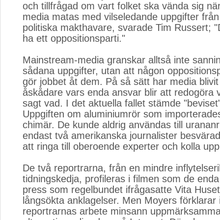
och tillfrågad om vart folket ska vända sig n
media matas med vilseledande uppgifter frå
politiska makthavare, svarade Tim Russert; "De
ha ett oppositionsparti."
Mainstream-media granskar alltså inte sannin
sådana uppgifter, utan att någon oppositionspo
gör jobbet åt dem. På så sätt har media blivit
åskådare vars enda ansvar blir att redogöra
sagt vad. I det aktuella fallet stämde "beviset" 
Uppgiften om aluminiumrör som importerades t
chimär. De kunde aldrig användas till uranan
endast två amerikanska journalister besvära
att ringa till oberoende experter och kolla upp
De två reportrarna, från en mindre inflytelse
tidningskedja, profileras i filmen som de end
press som regelbundet ifrågasatte Vita Hus
långsökta anklagelser. Men Moyers förklarar i
reportrarnas arbete minsann uppmärksamma