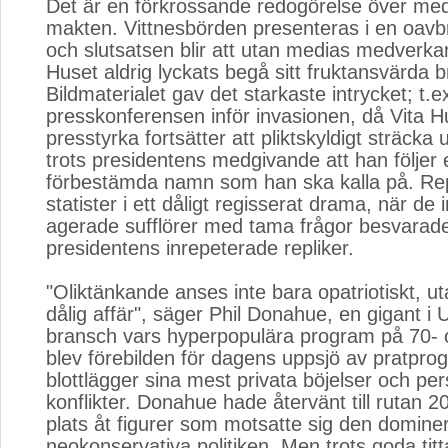
Det är en förkrossande redogörelse över medi
makten. Vittnesbörden presenteras i en oavb
och slutsatsen blir att utan medias medverka
Huset aldrig lyckats begå sitt fruktansvärda br
Bildmaterialet gav det starkaste intrycket; t.e
presskonferensen inför invasionen, då Vita 
presstyrka fortsätter att pliktskyldigt sträcka
trots presidentens medgivande att han följe
förbestämda namn som han ska kalla på. Rep
statister i ett dåligt regisserat drama, när de 
agerade sufflörer med tama frågor besvarad
presidentens inrepeterade repliker.
"Oliktänkande anses inte bara opatriotiskt, ut
dålig affär", säger Phil Donahue, en gigant i
bransch vars hyperpopulära program på 70- o
blev förebilden för dagens uppsjö av pratprog
blottlägger sina mest privata böjelser och per
konflikter. Donahue hade återvänt till rutan 20
plats åt figurer som motsatte sig den domin
neokonservativa politiken. Men trots goda titta