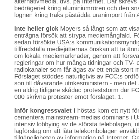
alternativmedia, dvs. på Internet. Där skrev
bedrägeriet kring aluminiumrören och den sn
lögnen kring Iraks påstådda uranimport från A
Inte heller gick
Moyers så långt som att vis
enträgna försök att strypa mediemångfald. F
sedan försökte USA:s kommunikationsmyndi
tillfredställa mediejätternas önskan att ta än
om lokala mediemarknader, genom att försva
regleringar om hur många tidningar och TV- 
radiokanaler som får ägas av ett enda stort 
Förslaget stöddes naturligtvis av FCC:s ordf
son till dåvarande utrikesministern - men de
en aldrig tidigare skådad proteststorm där F
000 skrivna protester emot förslaget. 1.
Inför kongressvalet i
höstas kom ett nytt för
cementera mainstream-medias dominans i US
intensiv lobbying av de största telebolagen, 
lagförslag om att låta telekombolagen enväl
tillgängligheten av information på Internet. 