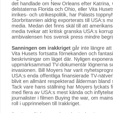
det handlade om New Orleans efter Katrina, v
delstaterna Florida och Ohio, eller Vita Huset
inrikes- och utrikespolitik, har Palasts toppnyh
Storbritannien aldrig exporterats till USA:s m
media. Medan det finns skäl till att amerika
media tvekar att kritisk granska USA:s korrupt
ambivalensen hos svensk press mindre begrip
Sanningen om irakkriget
går inte längre att 
Vita Husets fortsatta förnekanden och fantasi
beskrivningar om läget där. Nyligen exponer
uppmärksammad TV-dokumentär lögnerna som
invasionen. Bill Moyers har varit nyhetsprog
USA:s enda offentliga finansierade TV-nätver
blivit en allmänt respekterad ålderman bland s
Tack vare hans ställning har Moyers lyckats fi
med flera av USA:s mest kända och inflytelse
journalister i filmen Buying the war, om mai
roll i upprinnelsen till Irakkriget.