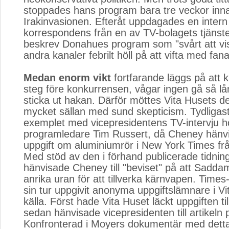
stoppades hans program bara tre veckor inn
Irakinvasionen. Efteråt uppdagades en intern
korrespondens från en av TV-bolagets tjäns
beskrev Donahues program som "svårt att visa
andra kanaler febrilt höll på att vifta med fana
Medan enorm vikt
fortfarande läggs på att ku
steg före konkurrensen, vågar ingen gå så lå
sticka ut hakan. Därför möttes Vita Husets d
mycket sällan med sund skepticism. Tydligas
exemplet med vicepresidentens TV-intervju h
programledare Tim Russert, då Cheney hänvis
uppgift om aluminiumrör i New York Times f
Med stöd av den i förhand publicerade tidning
hänvisade Cheney till "beviset" på att Sadda
anrika uran för att tillverka kärnvapen. Times-
sin tur uppgivit anonyma uppgiftslämnare i V
källa. Först hade Vita Huset läckt uppgiften til
sedan hänvisade vicepresidenten till artikeln 
Konfronterad i Moyers dokumentär med detta 