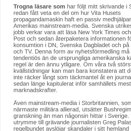
Trogna läsare som
har följt mitt skrivande i 
redan fått veta en del om hur Vita Husets
propagandamaskin haft en passiv medhjälpar
Amerikas mainstream-media. Svenska utrikes
jobb verkar vara att läsa New York Times oc
Post och sedan återpaketera informationen fö
konsumtion i DN, Svenska Dagbladet och på 
och TV. Denna form av nyhetsförmedling må
tendentiös än de ursprungliga amerikanska kä
regel är den ännu ytligare. Om våra två störs
kvällstidningar kan man bara konstatera att d
inte räcker långt som täckmantel åt en journa
sedan länge kapitulerat inför samhällets mest
marknadskrafter.
Även mainstream-media i Storbritannien, so
närmaste militära allierad, utsätter Bushregi
granskning än man någonsin hittar i Sverige.
utrymme till grävande journalisten Greg Pala
regelbundet avslöjar skandaler i sitt hemland