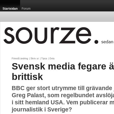
Startsidan
Forum
Föreslå ändring
| 
Skriv ut
| 
Tipsa
| 
Dela
Svensk media fegare 
brittisk
BBC ger stort utrymme till grävande 
Greg Palast, som regelbundet avslöj
i sitt hemland USA. Vem publicerar 
journalistik i Sverige?