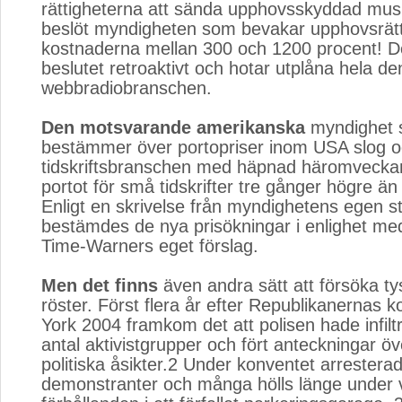
rättigheterna att sända upphovsskyddad mus
beslöt myndigheten som bevakar upphovsrätt
kostnaderna mellan 300 och 1200 procent! De
beslutet retroaktivt och hotar utplåna hela d
webbradiobranschen.
Den motsvarande amerikanska
myndighet 
bestämmer över portopriser inom USA slog 
tidskriftsbranschen med häpnad häromveckan
portot för små tidskrifter tre gånger högre än 
Enligt en skrivelse från myndighetens egen s
bestämdes de nya prisökningar i enlighet me
Time-Warners eget förslag.
Men det finns
även andra sätt att försöka ty
röster. Först flera år efter Republikanernas 
York 2004 framkom det att polisen hade infiltre
antal aktivistgrupper och fört anteckningar ö
politiska åsikter.2 Under konventet arrestera
demonstranter och många hölls länge under v