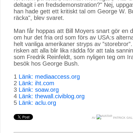
deltagit i en fredsdemonstration?" Nej, upp
han hade gett ett kritiskt tal om George W. B
räcka", blev svaret.
Man får hoppas att Bill Moyers snart gör en 
om hur det fria ord som förs av USA:s altern
helt vanliga amerikaner stryps av ”storebror”
risken att alla blir lika rädda för att tala sanni
som Fredrik Reinfeldt, som nyligen teg om Ira
besök hos George Bush.
1
Länk: mediaaccess.org
2
Länk: iht.com
3
Länk: soaw.org
4
Länk: thewall.civiblog.org
5
Länk: aclu.org
AV
PATRICK GA