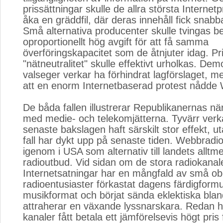
prissättningar skulle de allra största Internet
åka en gräddfil, där deras innehåll fick snabb
Små alternativa producenter skulle tvingas b
oproportionellt hög avgift för att få samma
överföringskapacitet som de åtnjuter idag. P
"nätneutralitet" skulle effektivt urholkas. De
valseger verkar ha förhindrat lagförslaget, m
att en enorm Internetbaserad protest nådde
De båda fallen illustrerar Republikanernas n
med medie- och telekomjätterna. Tyvärr verka
senaste bakslagen haft särskilt stor effekt, ut
fall har dykt upp på senaste tiden. Webbradio
igenom i USA som alternativ till landets alltm
radioutbud. Vid sidan om de stora radiokanal
Internetsatningar har en mångfald av små o
radioentusiaster förkastat dagens färdigform
musikformat och börjat sända eklektiska bla
attraherar en växande lyssnarskara. Redan 
kanaler fått betala ett jämförelsevis högt pris 