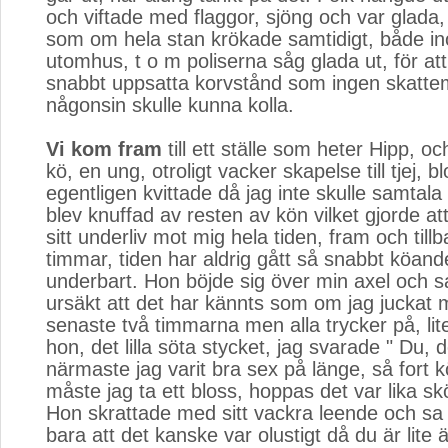
och viftade med flaggor, sjöng och var glada
som om hela stan krökade samtidigt, både i
utomhus, t o m poliserna såg glada ut, för at
snabbt uppsatta korvstånd som ingen skatte
någonsin skulle kunna kolla.
Vi kom fram
till ett ställe som heter Hipp, och
kö, en ung, otroligt vacker skapelse till tjej, bl
egentligen kvittade då jag inte skulle samtal
blev knuffad av resten av kön vilket gjorde at
sitt underliv mot mig hela tiden, fram och tillb
timmar, tiden har aldrig gått så snabbt köande
underbart. Hon böjde sig över min axel och 
ursäkt att det har kännts som om jag juckat 
senaste två timmarna men alla trycker på, lit
hon, det lilla söta stycket, jag svarade " Du, 
närmaste jag varit bra sex på länge, så fort k
måste jag ta ett bloss, hoppas det var lika skö
Hon skrattade med sitt vackra leende och sa
bara att det kanske var olustigt då du är lite ä