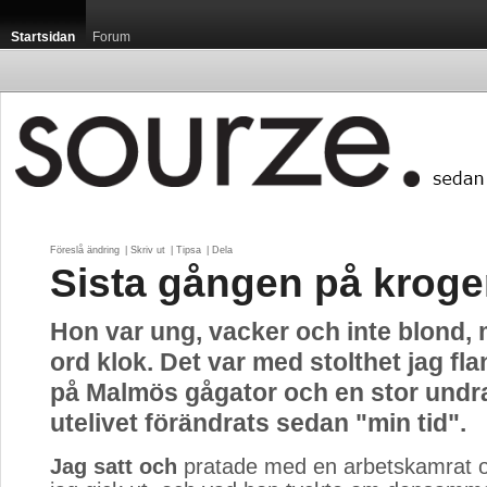
Startsidan
Forum
Föreslå ändring
| 
Skriv ut
| 
Tipsa
| 
Dela
Sista gången på krog
Hon var ung, vacker och inte blond,
ord klok. Det var med stolthet jag fl
på Malmös gågator och en stor undr
utelivet förändrats sedan "min tid".
Jag satt och
pratade med en arbetskamrat om