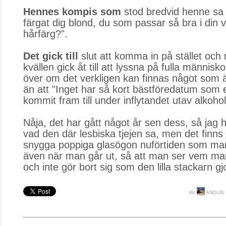
Hennes kompis som
stod bredvid henne sa "
färgat dig blond, du som passar så bra i din v
hårfärg?".
Det gick till
slut att komma in på stället och 
kvällen gick åt till att lyssna på fulla männis
över om det verkligen kan finnas något som 
än att "Inget har så kort bästföredatum som
kommit fram till under inflytandet utav alkohol
Nåja, det har gått något år sen dess, så jag h
vad den där lesbiska tjejen sa, men det finns j
snygga poppiga glasögon nuförtiden som ma
även när man går ut, så att man ser vem ma
och inte gör bort sig som den lilla stackarn gj
AV
ANGUS 