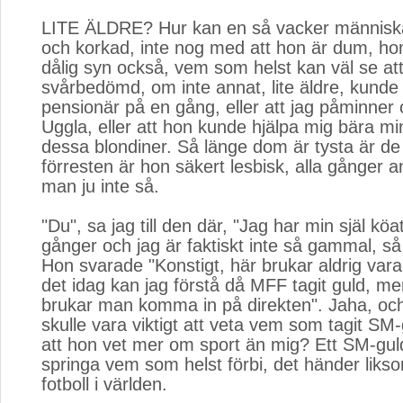
LITE ÄLDRE? Hur kan en så vacker människa
och korkad, inte nog med att hon är dum, hon
dålig syn också, vem som helst kan väl se att ja
svårbedömd, om inte annat, lite äldre, kunde 
pensionär på en gång, eller att jag påminne
Uggla, eller att hon kunde hjälpa mig bära min 
dessa blondiner. Så länge dom är tysta är de
förresten är hon säkert lesbisk, alla gånger 
man ju inte så.
"Du", sa jag till den där, "Jag har min själ k
gånger och jag är faktiskt inte så gammal, så
Hon svarade "Konstigt, här brukar aldrig vara k
det idag kan jag förstå då MFF tagit guld, m
brukar man komma in på direkten". Jaha, o
skulle vara viktigt att veta vem som tagit SM-
att hon vet mer om sport än mig? Ett SM-gul
springa vem som helst förbi, det händer likso
fotboll i världen.