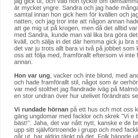
jag gick ut, och vad hon tyckte om densamma
är mycket yngre. Sandra och jag hade många
samtal innan hon gick hem för kvällen och jag
natten, och jag tror inte att någon annan had
att ge mig ut på krogen, men då det alltid var 
med Sandra, kunde man väl lika bra göra de
kväll, och sälja in det där hemma gick ju bra 
det var ju trots allt bara vi två på jobbet so
oss att följa med, framförallt eftersom vi int
annan.
Hon var ung
, vacker och inte blond, med and
och hade framförallt stil, något som är oerhört
var med stolthet jag flandrade iväg på Malm
en stor undran över hur utelivet förändrats se
Vi rundade hörnan
på ett hus och mot oss ko
gäng ungdomar med facklor och skrek "Vi e b
bäst!". Jaha, det var nått nytt, kanske e de b
upp sitt självförtroende i grupp och med fack
går ut, har aldrig tänkt på det. Folk hängde 