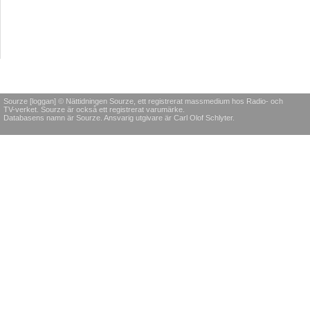
Sourze [loggan] © Nättidningen Sourze, ett registrerat massmedium hos Radio- och
TV-verket. Sourze är också ett registrerat varumärke.
Databasens namn är Sourze. Ansvarig utgivare är Carl Olof Schlyter.